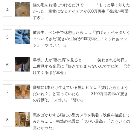
猫の毛をお湯につけるだけで…… 「もっと早く知りた
4
かった」宝物になるアイデアが800万再生「発想が可愛
すぎ」
散歩中、ベンチで休憩したら……「すげぇ」ベッタリく
5
っついてきた“驚きの生物”が100万再生「ぐぅわぁッッ
ッ」「やばいよ…」
早朝、夫が“妻の肩”を見ると…… 「笑わされる毎日」
6
二度見する光景に「好きでたまらないんですね笑」「泣
けてくるほど幸せ」
愛猫に1本だけ生えている黒いヒゲ→「抜けたらちょう
7
だいね？」と言っていたら…… 3190万回表示の“驚き
の行動”に「スゴい」「賢い」
悪さばかりする猫に小型カメラを装着→映像を確認して
8
みたら…… 衝撃の光景に「ヤバい最高」「こういうの
見たかった」