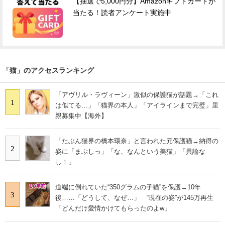
【抽選で5,000円分】Amazonギフトカードが
当たる！読者アンケート実施中
「猫」のアクセスランキング
「アヴリル・ラヴィーン」激似の保護猫が話題→「これ
1
は似てる…」「猫界の本人」「アイラインまで完璧」里
親募集中【海外】
「たぶん猫界の橋本環奈」と言われた元保護猫→納得の
2
姿に「まぶしっ」「な、なんという美猫」「異論な
し！」
道端に倒れていた“350グラムの子猫”を保護→10年
3
後……「どうして、なぜ…」 “現在の姿”が145万再生
「どんだけ愛情かけてもらったのよw」