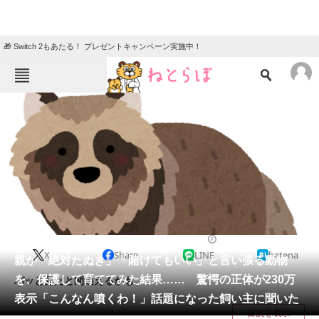
🎁 Switch 2もあたる！ プレゼントキャンペーン実施中！
ねとらぼメニュー
TOP
ニュース
エンタメ
クイズ
グルメ
地域
住まい
教育・育児
動物
リサーチ
猫
2025/04/18 11:50（公開）
X
Share
LINE
hatena
会員記事
親が「絶対たぬき」「賭けてもいい」と言い張る動物
を、保護して育ててみた結果…… 驚愕の正体が230万
パッと見だと間違えるかも。
メディア
表示「こんなん噴くわ！」話題になった飼い主に聞いた
目次を表示
注目記事を集めた総合ページ