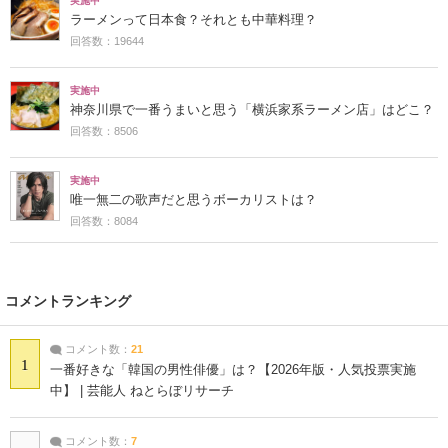
実施中
ラーメンって日本食？それとも中華料理？
回答数：19644
実施中
神奈川県で一番うまいと思う「横浜家系ラーメン店」はどこ？
回答数：8506
実施中
唯一無二の歌声だと思うボーカリストは？
回答数：8084
コメントランキング
コメント数：
21
1
一番好きな「韓国の男性俳優」は？【2026年版・人気投票実施
中】 | 芸能人 ねとらぼリサーチ
コメント数：
7