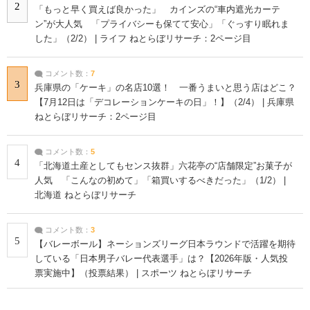
2
「もっと早く買えば良かった」 カインズの“車内遮光カーテ
ン”が大人気 「プライバシーも保てて安心」「ぐっすり眠れま
した」（2/2） | ライフ ねとらぼリサーチ：2ページ目
コメント数：
7
3
兵庫県の「ケーキ」の名店10選！ 一番うまいと思う店はどこ？
【7月12日は「デコレーションケーキの日」！】（2/4） | 兵庫県
ねとらぼリサーチ：2ページ目
コメント数：
5
4
「北海道土産としてもセンス抜群」六花亭の“店舗限定”お菓子が
人気 「こんなの初めて」「箱買いするべきだった」（1/2） |
北海道 ねとらぼリサーチ
コメント数：
3
5
【バレーボール】ネーションズリーグ日本ラウンドで活躍を期待
している「日本男子バレー代表選手」は？【2026年版・人気投
票実施中】（投票結果） | スポーツ ねとらぼリサーチ