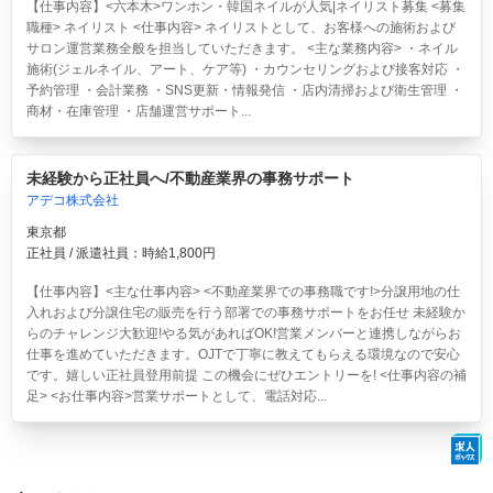
【仕事内容】<六本木>ワンホン・韓国ネイルが人気|ネイリスト募集 <募集
職種> ネイリスト <仕事内容> ネイリストとして、お客様への施術および
サロン運営業務全般を担当していただきます。 <主な業務内容> ・ネイル
施術(ジェルネイル、アート、ケア等) ・カウンセリングおよび接客対応 ・
予約管理 ・会計業務 ・SNS更新・情報発信 ・店内清掃および衛生管理 ・
商材・在庫管理 ・店舗運営サポート...
未経験から正社員へ/不動産業界の事務サポート
アデコ株式会社
東京都
正社員 / 派遣社員：時給1,800円
【仕事内容】<主な仕事内容> <不動産業界での事務職です!>分譲用地の仕
入れおよび分譲住宅の販売を行う部署での事務サポートをお任せ 未経験か
らのチャレンジ大歓迎!やる気があればOK!営業メンバーと連携しながらお
仕事を進めていただきます。OJTで丁寧に教えてもらえる環境なので安心
です。嬉しい正社員登用前提 この機会にぜひエントリーを! <仕事内容の補
足> <お仕事内容>営業サポートとして、電話対応...