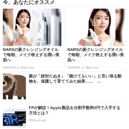
今、あなたにオススメ
NARSの新クレンジングオイル
NARSの新クレンジングオイル
で毎朝、メイク映えする潤い美
で毎朝、メイク映えする潤い美
肌へ
肌へ
PR(NARS on 美的.com)
PR(NARS on 美的.com)
親が「絶対たぬき」「賭けてもいい」と言い張る動
物を、保護して育ててみた結果…… ...
FPが解説！Apple製品を分割手数料0円で入手する
方法とは？
PR(Fav-Log)