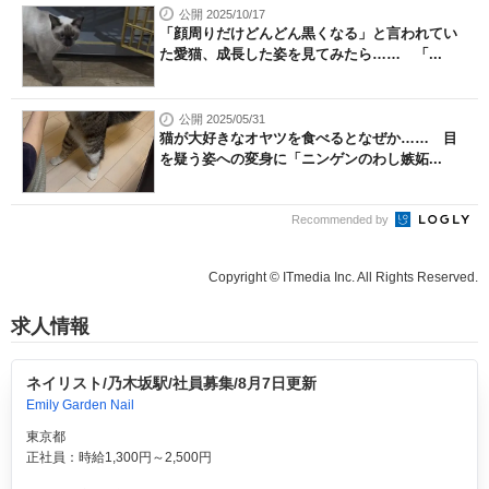
公開 2025/10/17
「顔周りだけどんどん黒くなる」と言われてい
た愛猫、成長した姿を見てみたら…… 「...
公開 2025/05/31
猫が大好きなオヤツを食べるとなぜか…… 目
を疑う姿への変身に「ニンゲンのわし嫉妬...
Recommended by
Copyright © ITmedia Inc. All Rights Reserved.
求人情報
ネイリスト/乃木坂駅/社員募集/8月7日更新
Emily Garden Nail
東京都
正社員：時給1,300円～2,500円