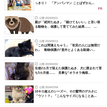
っきり！ 「アンパンマン ことばずかん...
PR
公開 2024/03/21
親が「絶対たぬき」「賭けてもいい」と言い張
る動物を、保護して育ててみた結果…… ...
公開 2024/05/13
「これは間違えちゃう」「初見の人には無理だ
わ」 動物保護の“意外とよくある勘違い...
公開 2025/02/02
生後2カ月で迎えた保護たぬき、犬に囲まれて育
ち5カ月後…… 見事な“オラオラ俺様...
公開 2024/07/04
10キロ超えのシーズー、その驚愕のデカさに
「ウソ！？」「こんなサイズになることあ...