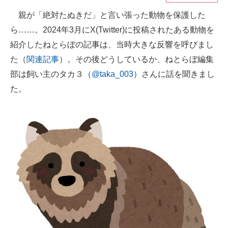
親が「絶対たぬきだ」と言い張った動物を保護した
ITの今と未来を見通す
ら……。2024年3月にX(Twitter)に投稿されたある動物を
スマホと通信の最新トレンド
紹介したねとらぼの記事は、当時大きな反響を呼びまし
た（
関連記事
）。その後どうしているか、ねとらぼ編集
進化するPCとデバイスの未来
部は飼い主のタカ３（
@taka_003
）さんに話を聞きまし
好きが集まる 比べて選べる
た。
ビジネスと働き方のヒント
AI活用のいまが分かる
企業ITのトレンドを詳説
経営リーダーのコミュニティ
マーケ×ITの今がよく分かる
ITエンジニア向け専門サイト