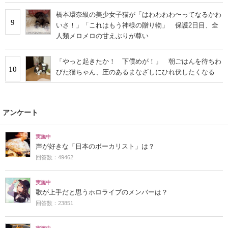
橋本環奈級の美少女子猫が「はわわわわ〜ってなるかわ
9
いさ！」「これはもう神様の贈り物」 保護2日目、全
人類メロメロの甘えぶりが尊い
「やっと起きたか！ 下僕めが！」 朝ごはんを待ちわ
10
びた猫ちゃん、圧のあるまなざしにひれ伏したくなる
アンケート
実施中
声が好きな「日本のボーカリスト」は？
回答数：49462
実施中
歌が上手だと思うホロライブのメンバーは？
回答数：23851