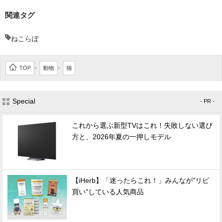
関連タグ
ねこらぼ
TOP
動物
猫
>
>
Special
- PR -
これから選ぶ新型TVはこれ！失敗しない選び
方と、2026年夏の一押しモデル
【iHerb】「迷ったらこれ！」みんなが"リピ
買い"している人気商品