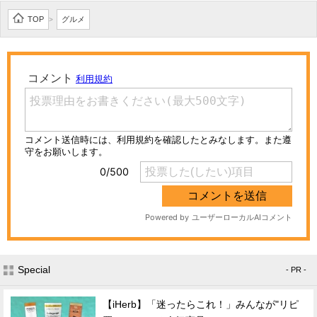
TOP
グルメ
>
Special
- PR -
【iHerb】「迷ったらこれ！」みんなが"リピ