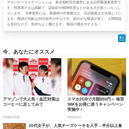
アロハナースステーションは、東京都町田市森野にある訪問看護事業所で
す。利用者さまは高齢で、認知症や精神疾患などがある方が多くいらっし
ゃいます。 当事業所には、看護師や作業療法士、言語聴覚士が在籍してい
ます。職員の年齢は30代前半が中心です。穏やかな職員が多く、人間関係
も良好なので、気持ちよく働けます。 職員の働きやすさを...
今、あなたにオススメ
アマゾンで大人気！血圧対策は
スマホ2GBで月額850円～ 格安
コーヒーに足してみて
SIMをお得に使うキャンペーン
実施中！
PR(森永乳業)
PR(IIJmio)
20代女子が、人気チーズケーキを入手→半分以上食