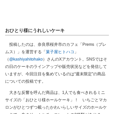
企業向けIT製品の総合サイト
IT製品の技術・比較・事例
製造業のIT導入・活用を支援
おひとり様にうれしいケーキ
モノづくり技術者専門サイト
投稿したのは、奈良県桜井市のカフェ「Prems（プレ
エレクトロニクス専門サイト
ムス）」を運営する「
菓子屋ヒトハコ
」
（
@kashiyahitohako
）さんのXアカウント。SNSではそ
電子設計の基本と応用
の日のケーキのラインアップや販売状況などを発信して
エネルギーの専門メディア
いますが、今回注目を集めているのは“週末限定”の商品
についての投稿です。
建設×テクノロジーの最前線
大きな反響を呼んだ商品は、1人でも食べきれるミニ
ちょっと気になるネットの話題
サイズの「おひとり様ホールケーキ」！ いちごとマカ
ロンがひとつずつ載ったかわいらしいサイズのホールケ