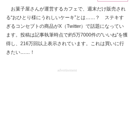
お菓子屋さんが運営するカフェで、週末だけ販売され
ITの今と未来を見通す
る“おひとり様にうれしいケーキ”とは……？ ステキす
スマホと通信の最新トレンド
ぎるコンセプトの商品がX（Twitter）で話題になってい
ます。投稿は記事執筆時点で約5万7000件の“いいね”を獲
進化するPCとデバイスの未来
得し、216万回以上表示されています。これは買いに行
好きが集まる 比べて選べる
きたい……！
ビジネスと働き方のヒント
advertisement
AI活用のいまが分かる
企業ITのトレンドを詳説
経営リーダーのコミュニティ
マーケ×ITの今がよく分かる
ITエンジニア向け専門サイト