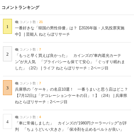
コメントランキング
コメント数：
21
1
一番好きな「韓国の男性俳優」は？【2026年版・人気投票実施
中】 | 芸能人 ねとらぼリサーチ
コメント数：
7
2
「もっと早く買えば良かった」 カインズの“車内遮光カーテ
ン”が大人気 「プライバシーも保てて安心」「ぐっすり眠れま
した」（2/2） | ライフ ねとらぼリサーチ：2ページ目
コメント数：
7
3
兵庫県の「ケーキ」の名店10選！ 一番うまいと思う店はどこ？
【7月12日は「デコレーションケーキの日」！】（2/4） | 兵庫県
ねとらぼリサーチ：2ページ目
コメント数：
4
4
「車に常備しました」 カインズの“1980円クーラーバッグ”が評
判 「ちょうどいい大きさ」「保冷剤を止めるベルトが良い」