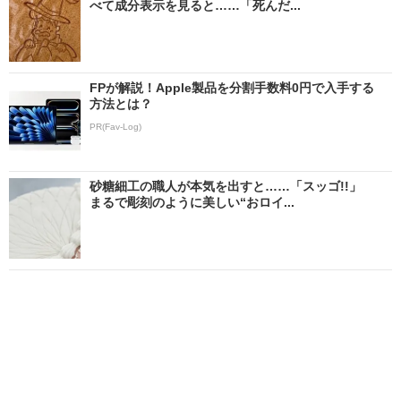
べて成分表示を見ると……「死んだ...
FPが解説！Apple製品を分割手数料0円で入手する
方法とは？
PR(Fav-Log)
砂糖細工の職人が本気を出すと……「スッゴ!!」
まるで彫刻のように美しい“おロイ...