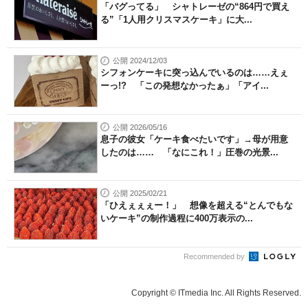
「バグってる」 シャトレーゼの“864円で買え
る”「1人用クリスマスケーキ」に大...
公開 2024/12/03
シフォンケーキに突っ込んでいるのは……えぇ
ーっ!? 「この発想なかったぁ」「アイ...
公開 2026/05/16
息子の彼女「ケーキ食べたいです」→母が用意
したのは…… 「なにこれ！」圧巻の光景...
公開 2025/02/21
「ひえぇぇぇー！」 想像を超える“とんでもな
いケーキ”の制作過程に400万表示の...
Recommended by
Copyright © ITmedia Inc. All Rights Reserved.