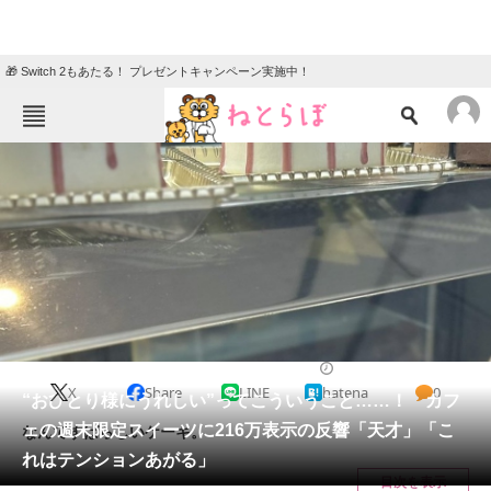
🎁 Switch 2もあたる！ プレゼントキャンペーン実施中！
ねとらぼメニュー
TOP
ニュース
エンタメ
クイズ
グルメ
地域
住まい
教育・育児
動物
リサーチ
グルメ
2025/04/24 07:30（公開）
X
Share
LINE
hatena
0
会員記事
“おひとり様にうれしい”ってこういうこと……！ カフ
ェの週末限定スイーツに216万表示の反響「天才」「こ
なんてすばらしいケーキ。
メディア
れはテンションあがる」
目次を表示
注目記事を集めた総合ページ