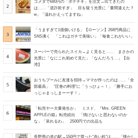
コメダで680円の「ポテチキ」を注文→出てきたの
2
は……「逆詐欺すぎ」 目を疑う光景に「量間違えた？
w」「溢れかえってますね」
「うますぎて1億個いける」【ローソン】268円商品に
3
SNS沸く 「これはガチで美味い」「毎食これがいい」
スーパーで売られたスイカ→よく見ると…… まさかの
4
光景に「なにこれ初めて見た」「なんだろう…」【台
湾】
おうちプールに友達を招待→ママが作ったのは……「全
5
部最高」 “圧巻の料理”に「うっひょ～！」「勝手にお
っじゃまっしまーーす！」
「転売ヤー大量発生か」 ミスド、『Mrs. GREEN
6
APPLEの箱』転売続出 「情けないと思わないのか
な」「呆れるわ」 2500円での出品も
長野県の道の駅→150円で買った“赤い粒”は……「懐かし