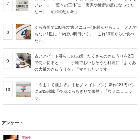
7
いぃー」 “驚きの正体”に「実家や近所の庭になってた
なー」「昭和の思い出」
くら寿司で130円の“裏メニュー”を頼んだら…… とんで
8
もない1皿に「やばい明日いく」「これ10貫ぐらい食べ
たい」
古いアパート暮らしの夫婦、たくさんのきゅうりを2日
9
で使い切ると…… 手軽でおいしそうな料理に「よくあ
の大量のきゅうりを」「マネしたいです」
「うまくて飛ぶぞ」【セブン‐イレブン】新作181円パン
10
にSNS沸騰「今期ぶっちぎりで優勝」「ウメエェェッ
ッ」
アンケート
実施中