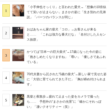
「小手伸也そっくり」と言われた愛犬→「想像の10倍似
1
てて笑いが止まらない」まさかの姿に「生き別れの兄弟
説」「パーツのバランスが同じ」
おばあちゃん家の柴犬「コロ」→お客さんが来る
2
と…… 「これは強力な番犬だな」「名付けした人セン
ス抜群」
かつては“日本一の巨大柴犬”→17歳になった今の姿に
3
「抱きしめたくなりますね」「尊い」「優しさであふれ
ている」
70代夫妻から託された“5歳の柴犬”→新しい家で見せた姿
4
に「大切に育てられてきた子だ」「胸が締め付けられま
す」
黒柴と夜散歩→疲れて止まった姿をカメラで撮った
5
ら…… 予想外の“まさかの光景”に「確かにそれっぽ
い」「凄いクオリティー（笑）」