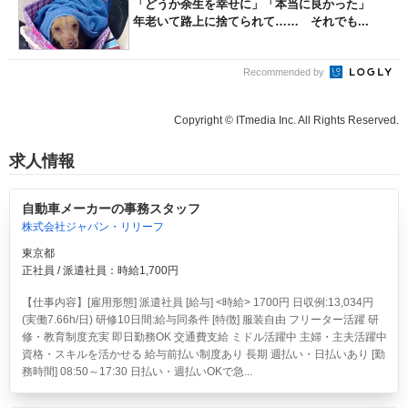
「どうか余生を幸せに」「本当に良かった」
年老いて路上に捨てられて…… それでも...
Recommended by
Copyright © ITmedia Inc. All Rights Reserved.
求人情報
自動車メーカーの事務スタッフ
株式会社ジャパン・リリーフ
東京都
正社員 / 派遣社員：時給1,700円
【仕事内容】[雇用形態] 派遣社員 [給与] <時給> 1700円 日収例:13,034円
(実働7.66h/日) 研修10日間:給与同条件 [特徴] 服装自由 フリーター活躍 研
修・教育制度充実 即日勤務OK 交通費支給 ミドル活躍中 主婦・主夫活躍中
資格・スキルを活かせる 給与前払い制度あり 長期 週払い・日払いあり [勤
務時間] 08:50～17:30 日払い・週払いOKで急...