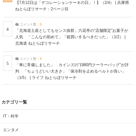
【7月12日は「デコレーションケーキの日」！】（2/4） | 兵庫県
ねとらぼリサーチ：2ページ目
コメント数：
5
4
「北海道土産としてもセンス抜群」六花亭の“店舗限定”お菓子が
人気 「こんなの初めて」「箱買いするべきだった」（1/2） |
北海道 ねとらぼリサーチ
コメント数：
4
5
「車に常備しました」 カインズの“1980円クーラーバッグ”が評
判 「ちょうどいい大きさ」「保冷剤を止めるベルトが良い」
（1/5） | ライフ ねとらぼリサーチ
カテゴリ一覧
IT・科学
エンタメ