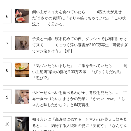
飼い主がスイカを食べていたら…… 4匹の犬が見せ
6
た“まさかの表情”に「そりゃ笑っちゃうよね」「この状
況よーーく分かる」
子犬と一緒に寝る初めての夜、ダッシュでお布団にかけ
7
て来て…… くっつく添い寝姿が2100万再生「可愛すぎ
てマジ泣きそう」【米】
「気づいたらいました」 ご飯を食べていたら…… 飼
8
い主絶叫“柴犬の姿”が100万表示 「びっくりだね!!」
「忍び!?」
ベビーせんべいを食べるわが子、背後を見たら……「世
9
界一食べづらい」まさかの光景に「かわいいww」「ち
ゃんと味したかな？」と64万再生
知り合いに「高倉健に似てる」と言われた柴犬→顔を見
10
ると…… 納得する人続出の姿に「男前や」「なんなん