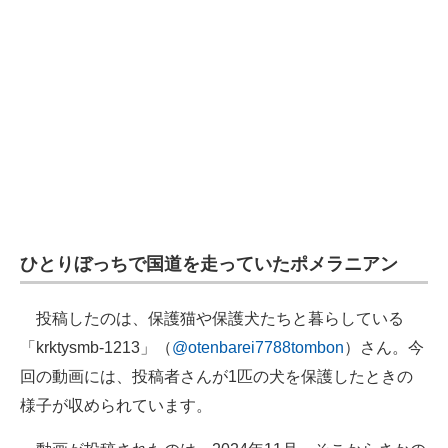
企業向けIT製品の総合サイト
IT製品の技術・比較・事例
製造業のIT導入・活用を支援
モノづくり技術者専門サイト
エレクトロニクス専門サイト
電子設計の基本と応用
ひとりぼっちで国道を走っていたポメラニアン
エネルギーの専門メディア
投稿したのは、保護猫や保護犬たちと暮らしている
建設×テクノロジーの最前線
「krktysmb-1213」（
@otenbarei7788tombon
）さん。今
ちょっと気になるネットの話題
回の動画には、投稿者さんが1匹の犬を保護したときの
様子が収められています。