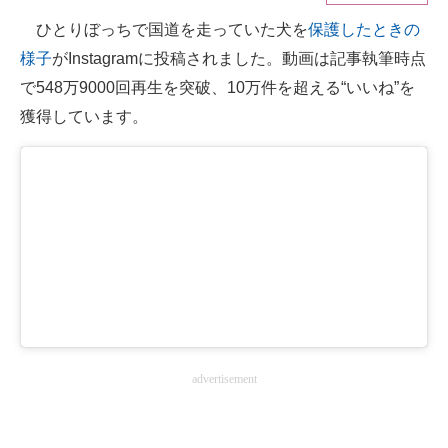
ひとりぼっちで国道を走っていた犬を
保護したときの
ITの今と未来を見通す
様子
がInstagramに投稿されました。動画は記事執筆時点
スマホと通信の最新トレンド
で548万9000回再生を突破、10万件を超える“いいね”を
獲得しています。
進化するPCとデバイスの未来
好きが集まる 比べて選べる
ビジネスと働き方のヒント
AI活用のいまが分かる
企業ITのトレンドを詳説
経営リーダーのコミュニティ
advertisement
マーケ×ITの今がよく分かる
ITエンジニア向け専門サイト