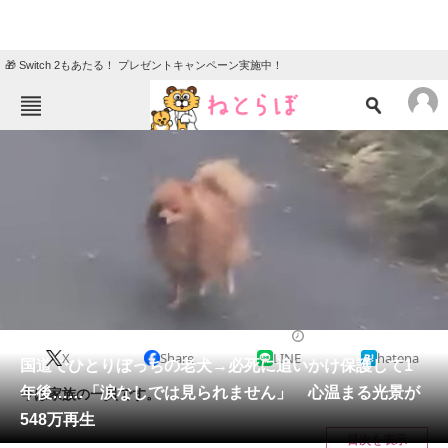
🎁 Switch 2もあたる！ プレゼントキャンペーン実施中！
ねとらぼメニュー
TOP
ニュース
エンタメ
クイズ
グルメ
地域
住まい
教育・育児
動物
リサーチ
犬
2025/04/24 22:00（公開）
X
Share
LINE
hatena
会員記事
国道でひとりぼっちの老犬→必死に追いかけ保護して1
年後……「涙なしでは見られません」 心温まる光景が
今は家族の一員です。
メディア
548万再生
目次を表示
注目記事を集めた総合ページ