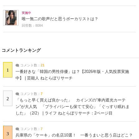
実施中
唯一無二の歌声だと思うボーカリストは？
回答数：8084
コメントランキング
コメント数：
21
1
一番好きな「韓国の男性俳優」は？【2026年版・人気投票実施
中】 | 芸能人 ねとらぼリサーチ
コメント数：
7
2
「もっと早く買えば良かった」 カインズの“車内遮光カーテ
ン”が大人気 「プライバシーも保てて安心」「ぐっすり眠れま
した」（2/2） | ライフ ねとらぼリサーチ：2ページ目
コメント数：
7
3
兵庫県の「ケーキ」の名店10選！ 一番うまいと思う店はどこ？