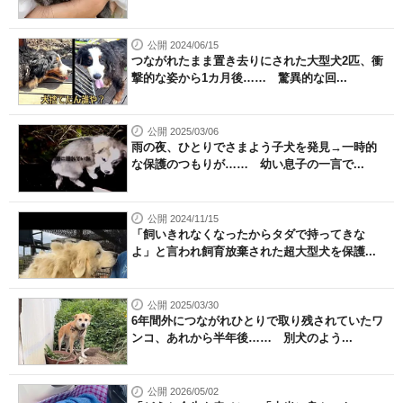
公開 2024/06/15
つながれたまま置き去りにされた大型犬2匹、衝
撃的な姿から1カ月後…… 驚異的な回...
公開 2025/03/06
雨の夜、ひとりでさまよう子犬を発見→一時的
な保護のつもりが…… 幼い息子の一言で...
公開 2024/11/15
「飼いきれなくなったからタダで持ってきな
よ」と言われ飼育放棄された超大型犬を保護...
公開 2025/03/30
6年間外につながれひとりで取り残されていたワ
ンコ、あれから半年後…… 別犬のよう...
公開 2026/05/02