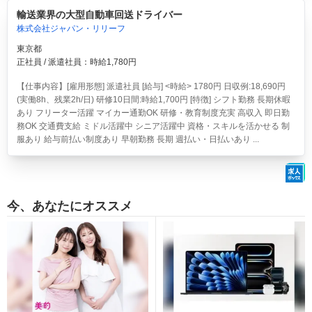
輸送業界の大型自動車回送ドライバー
株式会社ジャパン・リリーフ
東京都
正社員 / 派遣社員：時給1,780円
【仕事内容】[雇用形態] 派遣社員 [給与] <時給> 1780円 日収例:18,690円
(実働8h、残業2h/日) 研修10日間:時給1,700円 [特徴] シフト勤務 長期休暇
あり フリーター活躍 マイカー通勤OK 研修・教育制度充実 高収入 即日勤
務OK 交通費支給 ミドル活躍中 シニア活躍中 資格・スキルを活かせる 制
服あり 給与前払い制度あり 早朝勤務 長期 週払い・日払いあり ...
今、あなたにオススメ