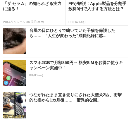
『ザ セラム』の知られざる実力
FPが解説！Apple製品を分割手
に迫る！
数料0円で入手する方法とは？
PR(エリクシール on 美的.com)
PR(Fav-Log)
台風の日にひとりで鳴いていた子猫を保護した
ら…… “人生が変わった”成長記録に感...
スマホ2GBで月額850円～ 格安SIMをお得に使うキ
ャンペーン実施中！
PR(IIJmio)
つながれたまま置き去りにされた大型犬2匹、衝撃
的な姿から1カ月後…… 驚異的な回...