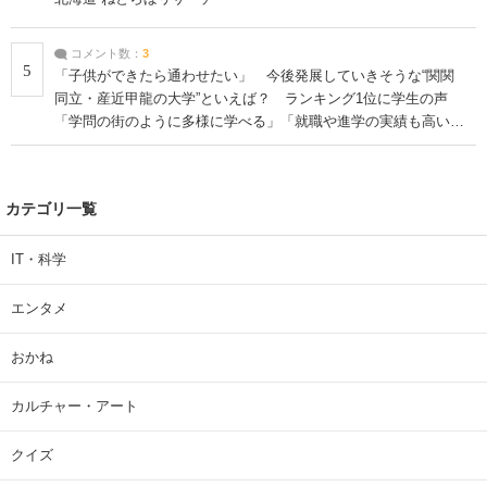
コメント数：
3
5
「子供ができたら通わせたい」 今後発展していきそうな“関関
同立・産近甲龍の大学”といえば？ ランキング1位に学生の声
「学問の街のように多様に学べる」「就職や進学の実績も高い」
| 大学 ねとらぼリサーチ
カテゴリ一覧
IT・科学
エンタメ
おかね
カルチャー・アート
クイズ