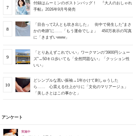
付録はムーミンのボストンバッグ！ 『大人のおしゃれ
7
手帖』2026年9月号発売
「目合って2人とも吹き出した」 街中で発生した“まさ
8
かの奇跡”に……「もう運命でしょ」 450万表示の写真
に「きまずいwww」
「とりあえずこれでいい」ワークマンの“3900円シュー
9
ズ”→50キロ歩いても「全然問題ない」「クッション性
いい」
どシンプルな黒い振袖→1年かけて刺しゅうした
10
ら…… 心震える仕上がりに「文化のマリアージュ」
「美しさとはこの事かと」
アンケート
実施中