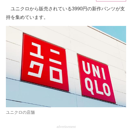
ユニクロから販売されている3990円の新作パンツが支
ITの今と未来を見通す
持を集めています。
スマホと通信の最新トレンド
進化するPCとデバイスの未来
好きが集まる 比べて選べる
ビジネスと働き方のヒント
AI活用のいまが分かる
企業ITのトレンドを詳説
経営リーダーのコミュニティ
ユニクロの店舗
マーケ×ITの今がよく分かる
ITエンジニア向け専門サイト
advertisement