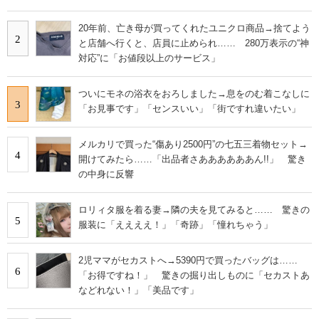
20年前、亡き母が買ってくれたユニクロ商品→捨てよう
2
と店舗へ行くと、店員に止められ…… 280万表示の“神
対応”に「お値段以上のサービス」
ついにモネの浴衣をおろしました→息をのむ着こなしに
3
「お見事です」「センスいい」「街ですれ違いたい」
メルカリで買った“傷あり2500円”の七五三着物セット→
4
開けてみたら……「出品者さああああああん!!」 驚き
の中身に反響
ロリィタ服を着る妻→隣の夫を見てみると…… 驚きの
5
服装に「ええええ！」「奇跡」「憧れちゃう」
2児ママがセカストへ→5390円で買ったバッグは……
6
「お得ですね！」 驚きの掘り出しものに「セカストあ
などれない！」「美品です」