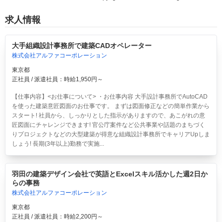
求人情報
大手組織設計事務所で建築CADオペレーター
株式会社アルファコーポレーション
東京都
正社員 / 派遣社員：時給1,950円～
【仕事内容】<お仕事について> ・お仕事内容 大手設計事務所でAutoCAD
を使った建築意匠図面のお仕事です。 まずは図面修正などの簡単作業から
スタート! 社員から、しっかりとした指示がありますので、あこがれの意
匠図面にチャレンジできます! 官公庁案件など公共事業や話題のまちづく
りプロジェクトなどの大型建築が得意な組織設計事務所でキャリアUpしま
しょう! 長期(3年以上)勤務で実施...
羽田の建築デザイン会社で英語とExcelスキル活かした週2日か
らの事務
株式会社アルファコーポレーション
東京都
正社員 / 派遣社員：時給2,200円～