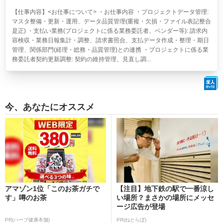
【仕事内容】<お仕事について> ・お仕事内容 ・プロジェクトデータ管理:
マスタ整備・更新・運用、データ品質管理(重複・欠損・ファイル表記整合
是正) ・支払い業務(プロジェクトに係る業務委託者、ベンダー等): 請求内
容検収・業務日報集計・調整、請求書照合、支払データ作成・整理・期日
管理、関係部門(経理・総務・品質管理)との連携 ・プロジェクトに係る業
務委託者契約更新調整: 契約の維持管理、見直し調...
今、あなたにオススメ
アマゾン1位「このお茶ガチで
【注目】地下鉄の駅で一番涼し
す」噂のお茶
い場所？まさかの場所にメッセ
ージ広告が登場
PR(ハーブ健康本舗)
PR(ねとらぼ)