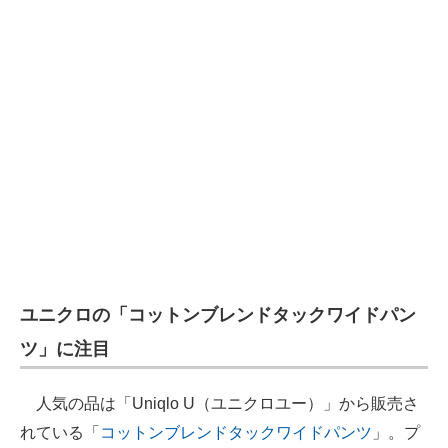
企業向けIT製品の総合サイト
IT製品の技術・比較・事例
製造業のIT導入・活用を支援
モノづくり技術者専門サイト
エレクトロニクス専門サイト
電子設計の基本と応用
エネルギーの専門メディア
ユニクロの「コットンブレンドタックワイドパン
建設×テクノロジーの最前線
ツ」に注目
ちょっと気になるネットの話題
人気の品は「Uniqlo U（ユニクロユー）」から販売さ
れている「
コットンブレンドタックワイドパンツ
」。プ