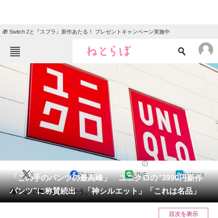
🎁 Switch 2と『スプラ』新作あたる！ プレゼントキャンペーン実施中
ねとらぼメニュー
TOP
ニュース
エンタメ
クイズ
グルメ
地域
住まい
教育・育児
動物
リサーチ
ファッション
2025/04/27 07:10（公開）
X
Share
LINE
hatena
会員記事
「この手のパンツの最高峰」 ユニクロの“3990円新作
パンツ”に称賛続出 「神シルエット」「これは名品」
薄いので夏も着られそう。
メディア
目次を表示
注目記事を集めた総合ページ