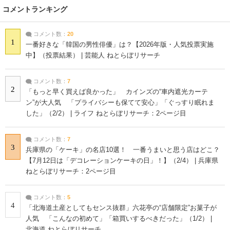
コメントランキング
コメント数：
20
1
一番好きな「韓国の男性俳優」は？【2026年版・人気投票実施
中】（投票結果） | 芸能人 ねとらぼリサーチ
コメント数：
7
2
「もっと早く買えば良かった」 カインズの“車内遮光カーテ
ン”が大人気 「プライバシーも保てて安心」「ぐっすり眠れま
した」（2/2） | ライフ ねとらぼリサーチ：2ページ目
コメント数：
7
3
兵庫県の「ケーキ」の名店10選！ 一番うまいと思う店はどこ？
【7月12日は「デコレーションケーキの日」！】（2/4） | 兵庫県
ねとらぼリサーチ：2ページ目
コメント数：
5
4
「北海道土産としてもセンス抜群」六花亭の“店舗限定”お菓子が
人気 「こんなの初めて」「箱買いするべきだった」（1/2） |
北海道 ねとらぼリサーチ