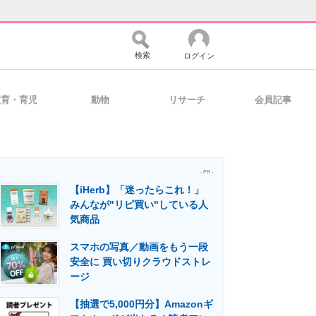
検索
ログイン
教育・育児
動物
リサーチ
会員記事
バイスの未来
好きが集まる 比べて選べる
- PR -
【iHerb】「迷ったらこれ！」
コミュニティ
マーケ×ITの今がよく分かる
みんなが"リピ買い"している人
気商品
スマホの写真／動画をもう一段
・活用を支援
安全に 買い切りクラウドストレ
ージ
【抽選で5,000円分】Amazonギ