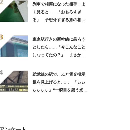
2
本気すぎるこだわりとその裏
列車で相席になった相手→よ
側
く見ると……「おもろすぎ
る」 予想外すぎる旅の相棒
が800万表示 「話聞こ
3
か？」「かわいい」
東京駅行きの新幹線に乗ろう
としたら……「今こんなこと
になってたの？」 まさかの
光景に「うらやましい」「通
4
る度にテンション上がってま
総武線の駅で、ふと電光掲示
す」
板を見上げると…… 「ぃぃ
ぃぃぃぃ」“一瞬目を疑う光
景”に「草を禁じ得ない」
アンケート