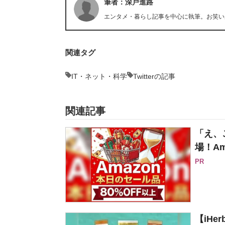
筆者：深戸進路
エンタメ・暮らし記事を中心に執筆。お笑い
関連タグ
IT・ネット・科学
Twitterの記事
関連記事
「え、
場！Am
PR
【iH