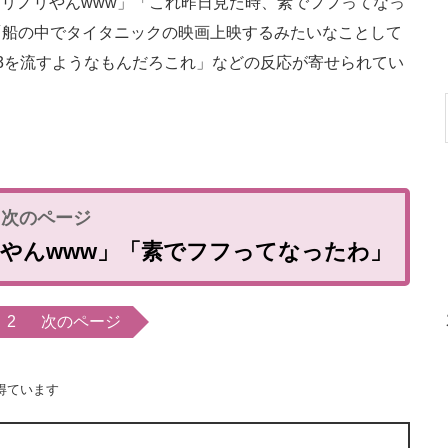
リノリやんwww」「これ昨日見た時、素でフフってなっ
「船の中でタイタニックの映画上映するみたいなことして
3を流すようなもんだろこれ」などの反応が寄せられてい
リやんwww」「素でフフってなったわ」
2
次のページ
得ています