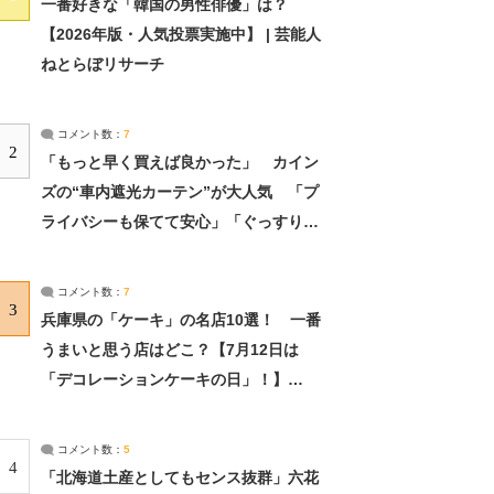
一番好きな「韓国の男性俳優」は？
【2026年版・人気投票実施中】 | 芸能人
ねとらぼリサーチ
コメント数：
7
2
「もっと早く買えば良かった」 カイン
ズの“車内遮光カーテン”が大人気 「プ
ライバシーも保てて安心」「ぐっすり眠
れました」（2/2） | ライフ ねとらぼリ
サーチ：2ページ目
コメント数：
7
3
兵庫県の「ケーキ」の名店10選！ 一番
うまいと思う店はどこ？【7月12日は
「デコレーションケーキの日」！】
（2/4） | 兵庫県 ねとらぼリサーチ：2ペ
ージ目
コメント数：
5
4
「北海道土産としてもセンス抜群」六花