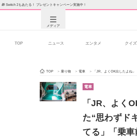
🎁 Switch 2もあたる！ プレゼントキャンペーン実施中！
メディア
TOP
ニュース
エンタメ
クイズ
注目記事を集めた総合ページ
ITの今
TOP
>
乗り物
>
電車
>
「JR、よくOK出したよね」 
ビジネスと働き方のヒント
AI活用
電車
「JR、よく
ITエンジニア向け専門サイト
企業向けI
た“思わずド
てる」「乗車