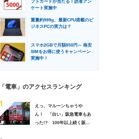
フトカードが当たる！読者アン
門メディア
建設×テクノロジーの最前線
ケート実施中
重量約999g、最新CPU搭載のビ
ジネスPCの実力は？
スマホ2GBで月額850円～ 格安
SIMをお得に使うキャンペーン
実施中！
「電車」のアクセスランキング
1
えっ、マルーンちゃうや
ん！ 「白い」阪急電車もあ
った!? 100年以上続く阪急
電車の「マルーンカラー」、