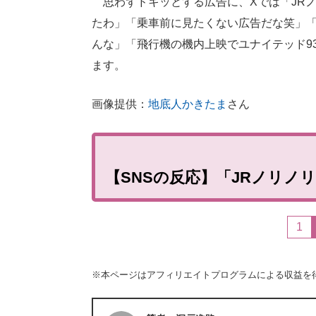
思わずドキッとする広告に、Xでは「JRノ
たわ」「乗車前に見たくない広告だな笑」
んな」「飛行機の機内上映でユナイテッド9
ます。
画像提供：
地底人かきたま
さん
【SNSの反応】「JRノリノ
1
※本ページはアフィリエイトプログラムによる収益を