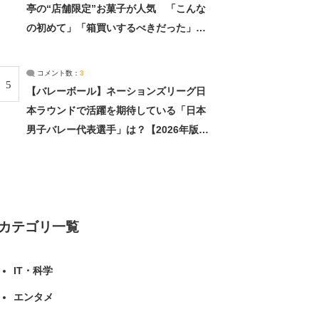
亭の“店舗限定”お菓子が人気 「こんな
の初めて」「箱買いするべきだった」
（1/2） | 北海道 ねとらぼリサーチ
コメント数：
3
5
【バレーボール】ネーションズリーグ日
本ラウンドで活躍を期待している「日本
男子バレー代表選手」は？【2026年版・
人気投票実施中】（投票結果） | スポー
ツ ねとらぼリサーチ
カテゴリ一覧
IT・科学
エンタメ