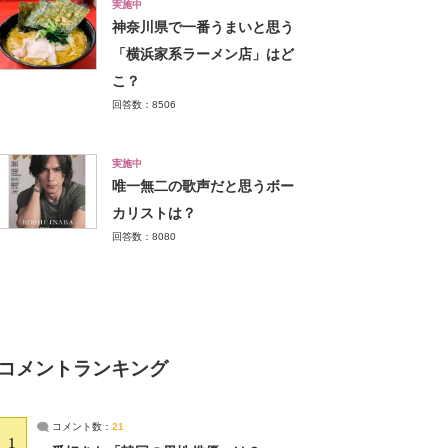
実施中
神奈川県で一番うまいと思う
「横浜家系ラーメン店」はど
こ？
回答数：8506
実施中
唯一無二の歌声だと思うボー
カリストは？
回答数：8080
コメントランキング
コメント数：
21
1