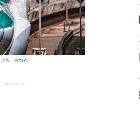
：出典：
PIXTA
）
advertisement