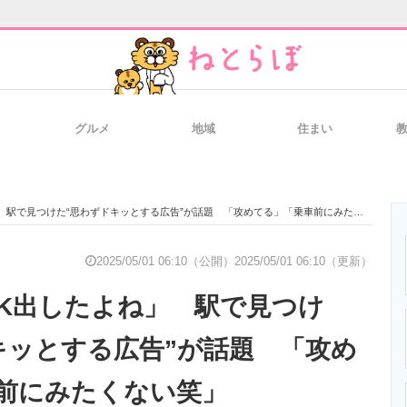
グルメ
地域
住まい
と未来を見通す
スマホと通信の最新トレンド
進化するPCとデ
駅で見つけた“思わずドキッとする広告”が話題 「攻めてる」「乗車前にみたくない笑」
のいまが分かる
企業ITのトレンドを詳説
経営リーダーの
2025/05/01 06:10（公開）
2025/05/01 06:10（更新）
OK出したよね」 駅で見つけ
T製品の総合サイト
IT製品の技術・比較・事例
製造業のIT導入
キッとする広告”が話題 「攻め
前にみたくない笑」