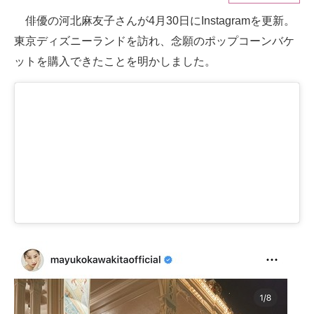
俳優の河北麻友子さんが4月30日にInstagramを更新。
ITの今と未来を見通す
東京ディズニーランドを訪れ、念願のポップコーンバケ
スマホと通信の最新トレンド
ットを購入できたことを明かしました。
進化するPCとデバイスの未来
好きが集まる 比べて選べる
ビジネスと働き方のヒント
AI活用のいまが分かる
企業ITのトレンドを詳説
経営リーダーのコミュニティ
マーケ×ITの今がよく分かる
ITエンジニア向け専門サイト