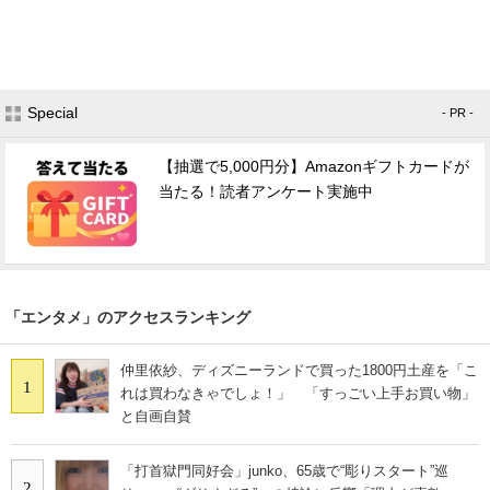
Special
- PR -
【抽選で5,000円分】Amazonギフトカードが
当たる！読者アンケート実施中
「エンタメ」のアクセスランキング
仲里依紗、ディズニーランドで買った1800円土産を「こ
1
れは買わなきゃでしょ！」 「すっごい上手お買い物」
と自画自賛
「打首獄門同好会」junko、65歳で“彫りスタート”巡
2