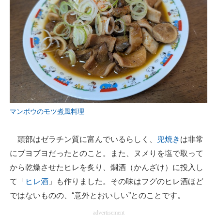
マンボウのモツ煮風料理
頭部はゼラチン質に富んでいるらしく、
兜焼き
は非常
にブヨブヨだったとのこと。また、ヌメりを塩で取って
から乾燥させたヒレを炙り、燗酒（かんざけ）に投入し
て「
ヒレ酒
」も作りました。その味はフグのヒレ酒ほど
ではないものの、“意外とおいしい”とのことです。
advertisement