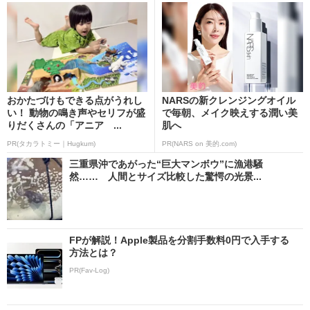
おかたづけもできる点がうれし
NARSの新クレンジングオイル
い！ 動物の鳴き声やセリフが盛
で毎朝、メイク映えする潤い美
りだくさんの「アニア ...
肌へ
PR(タカラトミー｜Hugkum)
PR(NARS on 美的.com)
三重県沖であがった“巨大マンボウ”に漁港騒
然…… 人間とサイズ比較した驚愕の光景...
FPが解説！Apple製品を分割手数料0円で入手する
方法とは？
PR(Fav-Log)