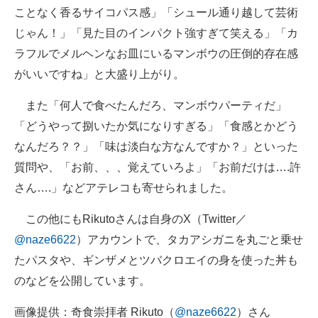
ことなく香るサイコパス感」「シュール通り越して芸術
じゃん！」「見た目のインパクト強すぎて笑える」「カ
ラフルでメルヘンなお皿にいるマンボウの圧倒的存在感
がいいですね」と大盛り上がり。
また「何人で食べたんだろ、マンボウパーティだ」
「どうやって捌いたか気になりすぎる」「食感とかどう
なんだろ？？」「味は淡白な方なんですか？」といった
質問や、「お前、、、覚えていろよ」「お前だけは….許
さん….」などアテレコも寄せられました。
この他にもRikutoさんは自身のX（Twitter／
@naze6622
）アカウントで、タカアシガニを丸ごと乗せ
たパスタや、ギンザメとツバクロエイの身を使った丼も
のなどを公開しています。
画像提供：奇食崇拝者 Rikuto（
@naze6622
）さん