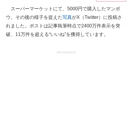
スーパーマーケットにて、5000円で購入したマンボ
ITの今と未来を見通す
ウ。その後の様子を捉えた
写真
がX（Twitter）に投稿さ
スマホと通信の最新トレンド
れました。ポストは記事執筆時点で2400万件表示を突
破、11万件を超える“いいね”を獲得しています。
進化するPCとデバイスの未来
好きが集まる 比べて選べる
advertisement
ビジネスと働き方のヒント
AI活用のいまが分かる
企業ITのトレンドを詳説
経営リーダーのコミュニティ
マーケ×ITの今がよく分かる
ITエンジニア向け専門サイト