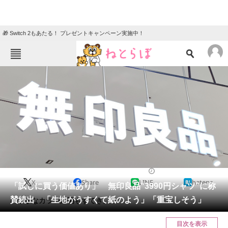
🎁 Switch 2もあたる！ プレゼントキャンペーン実施中！
ねとらぼメニュー
TOP
ニュース
エンタメ
クイズ
グルメ
地域
住まい
教育・育児
動物
リサーチ
ファッション
2025/05/04 06:10（公開）
X
Share
LINE
hatena
会員記事
「試しに買う価値あり」 無印良品“3990円シャツ”に称
賛続出 「生地がうすくて紙のよう」「重宝しそう」
爽やかなカラー展開もすてき。
メディア
目次を表示
注目記事を集めた総合ページ