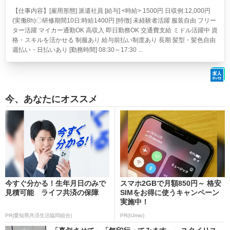
【仕事内容】[雇用形態] 派遣社員 [給与] <時給> 1500円 日収例:12,000円
(実働8h)〇研修期間10日:時給1400円 [特徴] 未経験者活躍 服装自由 フリー
ター活躍 マイカー通勤OK 高収入 即日勤務OK 交通費支給 ミドル活躍中 資
格・スキルを活かせる 制服あり 給与前払い制度あり 長期 髪型・髪色自由
週払い・日払いあり [勤務時間] 08:30～17:30 ...
今、あなたにオススメ
今すぐ分かる！生年月日のみで
スマホ2GBで月額850円～ 格安
見積可能 ライフ共済の保障
SIMをお得に使うキャンペーン
実施中！
PR(愛知県共済生活協同組合)
PR(IIJmio)