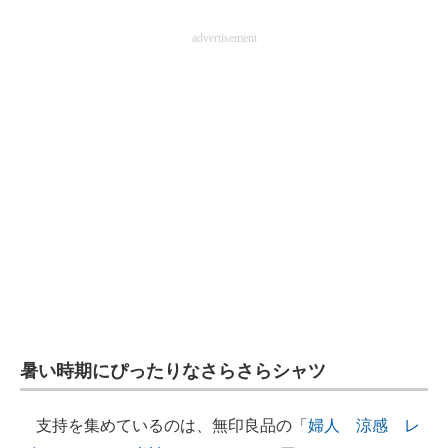
企業向けIT製品の総合サイト
advertisement
IT製品の技術・比較・事例
製造業のIT導入・活用を支援
モノづくり技術者専門サイト
エレクトロニクス専門サイト
電子設計の基本と応用
エネルギーの専門メディア
建設×テクノロジーの最前線
ちょっと気になるネットの話題
暑い時期にぴったりなさらさらシャツ
支持を集めているのは、無印良品の「
婦人 涼感 レ