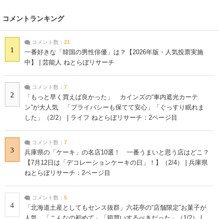
コメントランキング
コメント数：
21
1
一番好きな「韓国の男性俳優」は？【2026年版・人気投票実施
中】 | 芸能人 ねとらぼリサーチ
コメント数：
7
2
「もっと早く買えば良かった」 カインズの“車内遮光カーテ
ン”が大人気 「プライバシーも保てて安心」「ぐっすり眠れま
した」（2/2） | ライフ ねとらぼリサーチ：2ページ目
コメント数：
7
3
兵庫県の「ケーキ」の名店10選！ 一番うまいと思う店はどこ？
【7月12日は「デコレーションケーキの日」！】（2/4） | 兵庫県
ねとらぼリサーチ：2ページ目
コメント数：
5
4
「北海道土産としてもセンス抜群」六花亭の“店舗限定”お菓子が
人気 「こんなの初めて」「箱買いするべきだった」（1/2） |