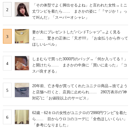
「その体型でよく脚出せるよね」と言われた女性→ミニ
2
丈ワンピを着たら…… まさかの姿に「『マジか！』っ
て叫んだ」「スーパーオシャレ」
妻が夫にプレゼントした“バンドTシャツ”→よく見る
3
と…… 驚きの正体に「天才!!!!」「お金払うから作って
ほしいレベル」
しまむらで買った3000円のバッグ→「何か入ってる！」
4
と開けたら…… まさかの中身に「買いに走った」「コ
スパ良すぎる」
20年前、亡き母が買ってくれたユニクロ商品→捨てよう
5
と店舗へ行くと、店員に止められ…… 280万表示の“神
対応”に「お値段以上のサービス」
62歳・62キロの女性がユニクロの“2990円ワンピ”を着た
6
ら…… 目からウロコのコーデに「全色ほしいくらい」
「参考になりました」