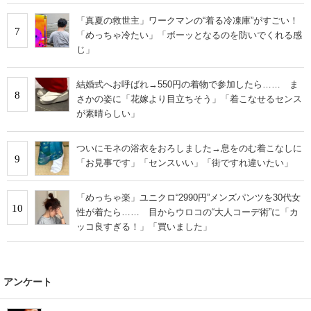
「真夏の救世主」ワークマンの“着る冷凍庫”がすごい！
7
「めっちゃ冷たい」「ボーッとなるのを防いでくれる感
じ」
結婚式へお呼ばれ→550円の着物で参加したら…… ま
8
さかの姿に「花嫁より目立ちそう」「着こなせるセンス
が素晴らしい」
ついにモネの浴衣をおろしました→息をのむ着こなしに
9
「お見事です」「センスいい」「街ですれ違いたい」
「めっちゃ楽」ユニクロ“2990円”メンズパンツを30代女
10
性が着たら…… 目からウロコの“大人コーデ術”に「カ
ッコ良すぎる！」「買いました」
アンケート