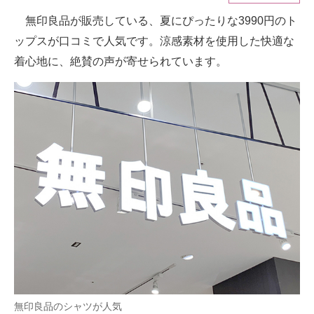
無印良品が販売している、夏にぴったりな3990円のト
ITの今と未来を見通す
ップスが口コミで人気です。涼感素材を使用した快適な
スマホと通信の最新トレンド
着心地に、絶賛の声が寄せられています。
進化するPCとデバイスの未来
好きが集まる 比べて選べる
ビジネスと働き方のヒント
AI活用のいまが分かる
企業ITのトレンドを詳説
経営リーダーのコミュニティ
マーケ×ITの今がよく分かる
ITエンジニア向け専門サイト
無印良品のシャツが人気