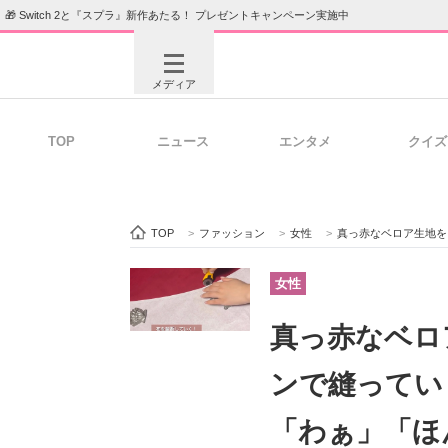
🎁 Switch 2と『スプラ』新作あたる！ プレゼントキャンペーン実施中
メディア
TOP
ニュース
エンタメ
クイズ
注目記事を集めた総合ページ
ITの今
TOP
>
ファッション
>
女性
>
真っ赤なベロア生地をア
ビジネスと働き方のヒント
AI活用
女性
真っ赤なベロ
ITエンジニア向け専門サイト
企業向けI
ンで縫ってい
「わぁ」「ほ