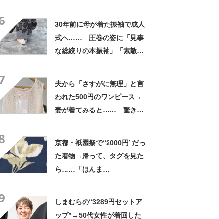
選に「永久保存しました」の
6
声続々
30年前に母が着た振袖で成人
式へ…… 圧巻の姿に「見事
な総絞りの本振袖」「素敵す
ぎます！！！！」
7
夫から「さすがに無理」と言
われた500円のワンピース→
妻が着てみると…… 驚きの
姿に「センスの塊」「値段な
8
んて関係ないんだ」
京都・祇園祭で“2000円”だっ
た着物→帰って、タグを見た
ら……「ほんま
に?????」 “驚きの光景”に
9
「良い買い物されましたね
しまむらの“3289円セットア
～」
ップ”→50代女性が着回した