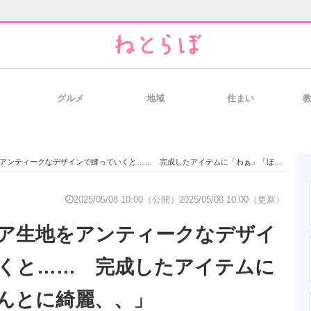
グルメ
地域
住まい
と未来を見通す
スマホと通信の最新トレンド
進化するPCとデ
ンティークなデザインで縫っていくと…… 完成したアイテムに「わぁ」「ほんとに綺麗、、」
のいまが分かる
企業ITのトレンドを詳説
経営リーダーの
2025/05/08 10:00（公開）
2025/05/08 10:00（更新）
ア生地をアンティークなデザイ
T製品の総合サイト
IT製品の技術・比較・事例
製造業のIT導入
くと…… 完成したアイテムに
んとに綺麗、、」