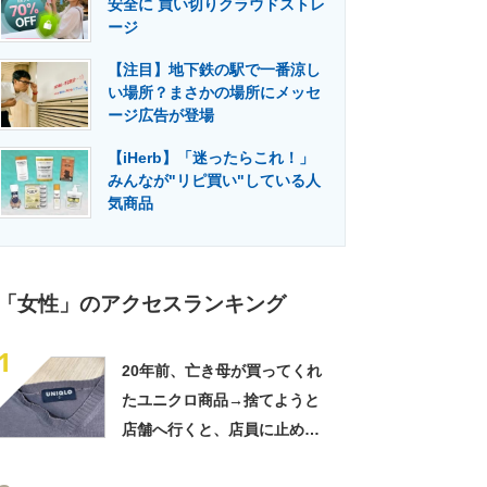
安全に 買い切りクラウドストレ
門メディア
建設×テクノロジーの最前線
ージ
【注目】地下鉄の駅で一番涼し
い場所？まさかの場所にメッセ
ージ広告が登場
【iHerb】「迷ったらこれ！」
みんなが"リピ買い"している人
気商品
「女性」のアクセスランキング
1
20年前、亡き母が買ってくれ
たユニクロ商品→捨てようと
店舗へ行くと、店員に止めら
れ…… 280万表示の“神対