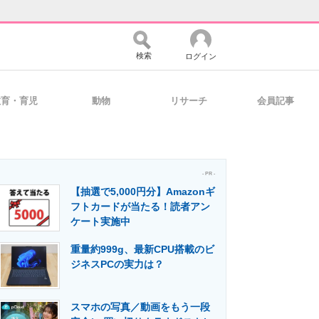
検索
ログイン
教育・育児
動物
リサーチ
会員記事
バイスの未来
好きが集まる 比べて選べる
- PR -
【抽選で5,000円分】Amazonギ
コミュニティ
マーケ×ITの今がよく分かる
フトカードが当たる！読者アン
ケート実施中
重量約999g、最新CPU搭載のビ
・活用を支援
ジネスPCの実力は？
スマホの写真／動画をもう一段