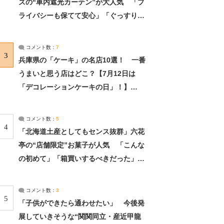
ズの“車内遮光カーテン”が大人気 「プ
ライバシーも保てて安心」「ぐっすり眠
れました」（2/2） | ライフ ねとらぼリ
サーチ：2ページ目
コメント数：
7
3
兵庫県の「ケーキ」の名店10選！ 一番
うまいと思う店はどこ？【7月12日は
「デコレーションケーキの日」！】
（2/4） | 兵庫県 ねとらぼリサーチ：2ペ
ージ目
コメント数：
5
4
「北海道土産としてもセンス抜群」六花
亭の“店舗限定”お菓子が人気 「こんな
の初めて」「箱買いするべきだった」
（1/2） | 北海道 ねとらぼリサーチ
コメント数：
3
5
「子供ができたら通わせたい」 今後発
展していきそうな“関関同立・産近甲龍