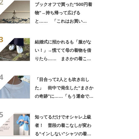
2
応”に「お値段以上のサービ
ブックオフで買った“500円着
ス」
物”→持ち帰って広げる
と…… 「これはお買い
得！」まさかの光景に「ガン
3
ガン着てください！」
結婚式に招かれるも「服がな
い！」→慌てて母の着物を借
りたら…… まさかの着こな
しに「すげぇ」「頭ぶん殴ら
4
れた気分」
「目合って2人とも吹き出し
た」 街中で発生した“まさか
の奇跡”に……「もう運命でし
ょ」 450万表示の写真に
5
「きまずいwww」
知ってるだけでオシャレ上級
者！ 普段の着こなしが変わ
る“インしない”シャツの着方6