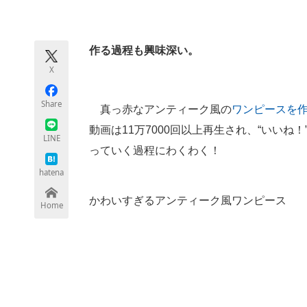
モノづくり技術者専門サイト
エレクトロ
作る過程も興味深い。
X
ちょっと気になるネットの話題
Share
真っ赤なアンティーク風の
ワンピースを
動画は11万7000回以上再生され、“いいね
LINE
っていく過程にわくわく！
hatena
かわいすぎるアンティーク風ワンピース
Home