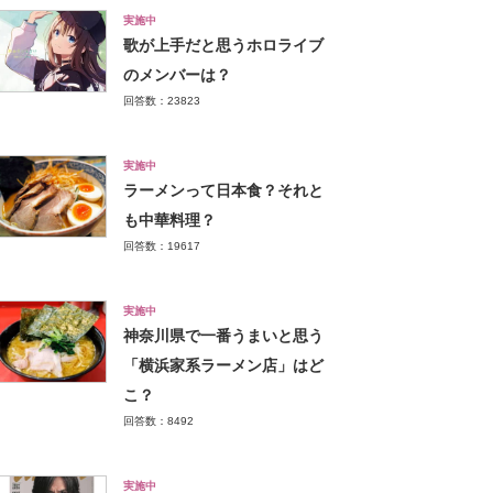
実施中
歌が上手だと思うホロライブ
のメンバーは？
回答数：23823
実施中
ラーメンって日本食？それと
も中華料理？
回答数：19617
実施中
神奈川県で一番うまいと思う
「横浜家系ラーメン店」はど
こ？
回答数：8492
実施中