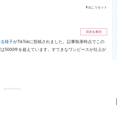
ニクス専門サイト
電子設計の基本と応用
エネルギーの専
ねこリセット
目次を表示
作る様子
がTikTokに投稿されました。記事執筆時点でこの
！”は5000件を超えています。すてきなワンピースが仕上が
advertisement