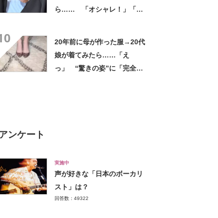
ら…… 「オシャレ！」「細
見えしますね」「私も欲しく
10
なった」
20年前に母が作った服→20代
娘が着てみたら……「え
っ」 “驚きの姿”に「完全に
2000年代ラブコメの主人公」
【海外】
アンケート
実施中
声が好きな「日本のボーカリ
スト」は？
回答数：49322