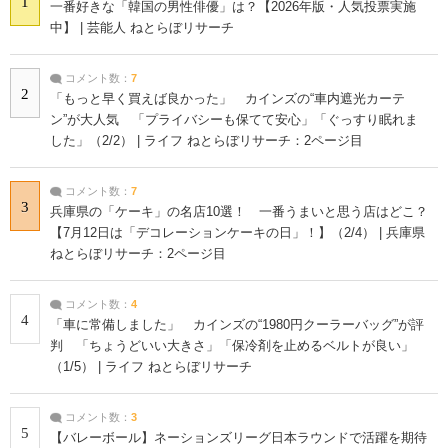
1
一番好きな「韓国の男性俳優」は？【2026年版・人気投票実施
中】 | 芸能人 ねとらぼリサーチ
コメント数：
7
2
「もっと早く買えば良かった」 カインズの“車内遮光カーテ
ン”が大人気 「プライバシーも保てて安心」「ぐっすり眠れま
した」（2/2） | ライフ ねとらぼリサーチ：2ページ目
コメント数：
7
3
兵庫県の「ケーキ」の名店10選！ 一番うまいと思う店はどこ？
【7月12日は「デコレーションケーキの日」！】（2/4） | 兵庫県
ねとらぼリサーチ：2ページ目
コメント数：
4
4
「車に常備しました」 カインズの“1980円クーラーバッグ”が評
判 「ちょうどいい大きさ」「保冷剤を止めるベルトが良い」
（1/5） | ライフ ねとらぼリサーチ
コメント数：
3
5
【バレーボール】ネーションズリーグ日本ラウンドで活躍を期待