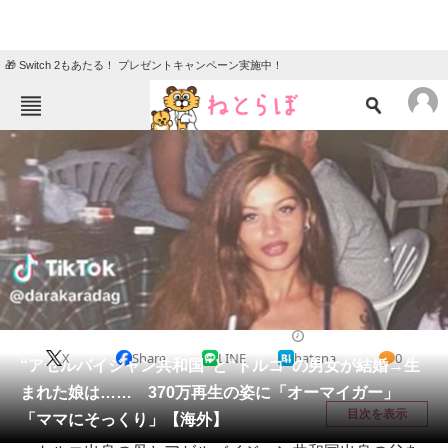
🎁 Switch 2もあたる！ プレゼントキャンペーン実施中！
ねとらぼメニュー
TOP
ニュース
エンタメ
クイズ
グルメ
地域
住まい
教育・育児
動物
リサーチ
ライフスタイル
2025/05/23 11:20（公開）
X
Share
LINE
hatena
0
会員記事
“アゼルバイジャン共和国”と“トルコ”の男女が結婚→生
まれた娘は…… 370万再生の姿に「オーマイガー」
メディア
目次を表示
「ママにそっくり」【海外】
注目記事を集めた総合ページ