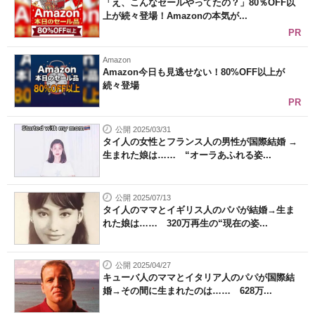
「え、こんなセールやってたの？」80％OFF以
上が続々登場！Amazonの本気が...
PR
Amazon
Amazon今日も見逃せない！80%OFF以上が
続々登場
PR
公開 2025/03/31
タイ人の女性とフランス人の男性が国際結婚 →
生まれた娘は…… “オーラあふれる姿...
公開 2025/07/13
タイ人のママとイギリス人のパパが結婚→生ま
れた娘は…… 320万再生の“現在の姿...
公開 2025/04/27
キューバ人のママとイタリア人のパパが国際結
婚→その間に生まれたのは…… 628万...