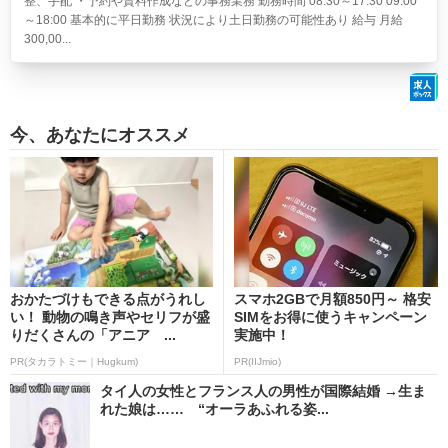
整、手配 ・予約や資料作成などの事務業務 勤務時間 08:30～17:30 09:00
～18:00 基本的に平日勤務 状況により土日勤務の可能性あり 給与 月給
300,00...
今、あなたにオススメ
おかたづけもできる点がうれし
スマホ2GBで月額850円～ 格安
い！ 動物の鳴き声やセリフが盛
SIMをお得に使うキャンペーン
りだくさんの「アニア ...
実施中！
PR(タカラトミー｜Hugkum)
PR(IIJmio)
タイ人の女性とフランス人の男性が国際結婚 →生ま
れた娘は…… “オーラあふれる姿...