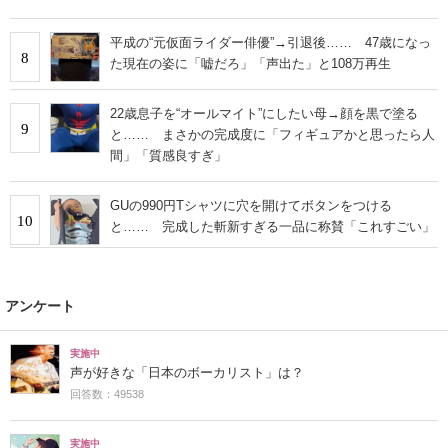
平成の“元仮面ライダー俳優”→引退後…… 47歳になっ
8
た現在の姿に「嘘だろ」「声出た」と108万再生
22歳息子を“オールマイト”にしたい母→顔を黒で塗る
9
と…… まさかの完成度に「フィギュアかと思ったら人
間」「質感良すぎ」
GUの990円Tシャツに穴を開けてボタンをつける
10
と…… 完成した斬新すぎる一品に称賛「これすごい」
アンケート
実施中
声が好きな「日本のボーカリスト」は？
回答数：49538
実施中