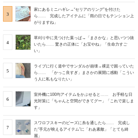
家にあるミニハギレ→“セリアのリング”を付けた
3
ら…… 完成したアイテムに「雨の日でもテンション上
がりますね」
草刈り中に見つけた葉っぱ→「まさかな」と思いつつ抜
4
いたら…… 驚きの正体に「お宝やね」「生命力すご
い」
ライブに行く道中でサンダルが崩壊→裸足で困っていた
5
ら…… 「かっこ良すぎ」まさかの展開に感動「こうい
う人に私もなりたい」
室外機に100均アイテムをかぶせると…… お手軽な日
6
光対策に「ちゃんと空間ができてグー」「これで楽しま
す」
スワロフスキーのビーズに糸を通したら…… 完成し
7
た“手元が映えるアイテム”に「わあ素敵」「とても綺
麗」