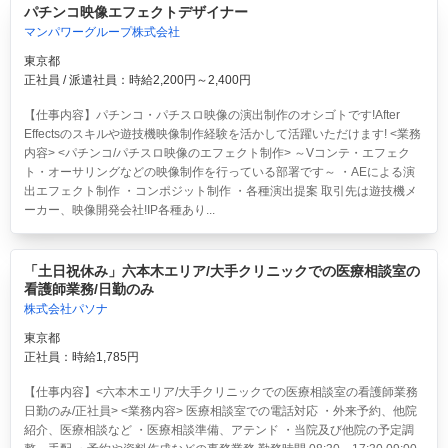
パチンコ映像エフェクトデザイナー
マンパワーグループ株式会社
東京都
正社員 / 派遣社員：時給2,200円～2,400円
【仕事内容】パチンコ・パチスロ映像の演出制作のオシゴトです!After
Effectsのスキルや遊技機映像制作経験を活かして活躍いただけます! <業務
内容> <パチンコ/パチスロ映像のエフェクト制作> ～Vコンテ・エフェク
ト・オーサリングなどの映像制作を行っている部署です～ ・AEによる演
出エフェクト制作 ・コンポジット制作 ・各種演出提案 取引先は遊技機メ
ーカー、映像開発会社!IP各種あり...
「土日祝休み」六本木エリア/大手クリニックでの医療相談室の
看護師業務/日勤のみ
株式会社パソナ
東京都
正社員：時給1,785円
【仕事内容】<六本木エリア/大手クリニックでの医療相談室の看護師業務
日勤のみ/正社員> <業務内容> 医療相談室での電話対応 ・外来予約、他院
紹介、医療相談など ・医療相談準備、アテンド ・当院及び他院の予定調