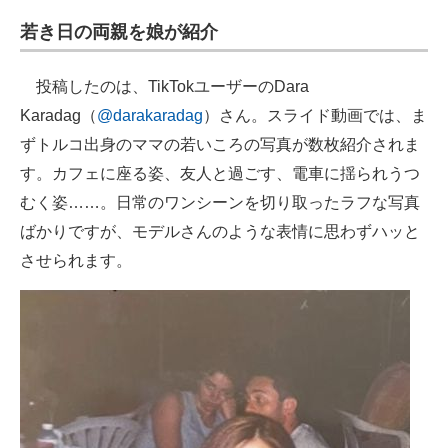
企業向けIT製品の総合サイト
若き日の両親を娘が紹介
IT製品の技術・比較・事例
投稿したのは、TikTokユーザーのDara
製造業のIT導入・活用を支援
Karadag（
@darakaradag
）さん。スライド動画では、ま
ずトルコ出身のママの若いころの写真が数枚紹介されま
モノづくり技術者専門サイト
す。カフェに座る姿、友人と過ごす、電車に揺られうつ
エレクトロニクス専門サイト
むく姿……。日常のワンシーンを切り取ったラフな写真
ばかりですが、モデルさんのような表情に思わずハッと
電子設計の基本と応用
させられます。
エネルギーの専門メディア
建設×テクノロジーの最前線
ちょっと気になるネットの話題