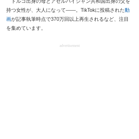
トルコ出身の母とアゼルバイジャン共和国出身の父を
持つ女性が、大人になって――。TikTokに投稿された
動
ITの今と未来を見通す
画
が記事執筆時点で370万回以上再生されるなど、注目
スマホと通信の最新トレンド
を集めています。
進化するPCとデバイスの未来
advertisement
好きが集まる 比べて選べる
ビジネスと働き方のヒント
AI活用のいまが分かる
企業ITのトレンドを詳説
経営リーダーのコミュニティ
マーケ×ITの今がよく分かる
ITエンジニア向け専門サイト