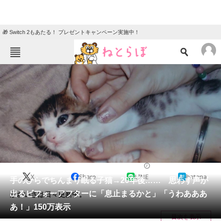
🎁 Switch 2もあたる！ プレゼントキャンペーン実施中！
ねとらぼメニュー
TOP
ニュース
エンタメ
クイズ
グルメ
地域
住まい
教育・育児
動物
リサーチ
ライフスタイル
2025/05/24 08:00（公開）
X
Share
LINE
hatena
会員記事
手のひらでちんまり眠る子猫→20年後…… 思わず声が
出るビフォーアフターに「息止まるかと」「うわあああ
かわいさは日々更新中。
メディア
あ！」150万表示
目次を表示
注目記事を集めた総合ページ