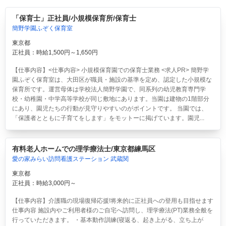
「保育士」正社員/小規模保育所/保育士
簡野学園ふぞく保育室
東京都
正社員：時給1,500円～1,650円
【仕事内容】<仕事内容> 小規模保育園での保育士業務 <求人PR> 簡野学
園ふぞく保育室は、大田区が職員・施設の基準を定め、認定した小規模な
保育所です。運営母体は学校法人簡野学園で、同系列の幼児教育専門学
校・幼稚園・中学高等学校が同じ敷地にあります。当園は建物の1階部分
にあり、園児たちの行動が見守りやすいのがポイントです。 当園では、
「保護者とともに子育てをします」をモットーに掲げています。園児...
有料老人ホームでの理学療法士/東京都練馬区
愛の家みらい訪問看護ステーション 武蔵関
東京都
正社員：時給3,000円～
【仕事内容】介護職の現場復帰応援!将来的に正社員への登用も目指せます
仕事内容 施設内やご利用者様のご自宅へ訪問し、理学療法(PT)業務全般を
行っていただきます。 ・基本動作訓練(寝返る、起き上がる、立ち上が