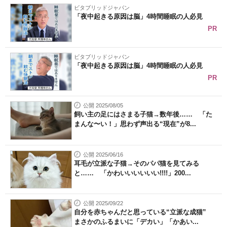
ビタブリッドジャパン
「夜中起きる原因は脳」4時間睡眠の人必見
PR
ビタブリッドジャパン
「夜中起きる原因は脳」4時間睡眠の人必見
PR
公開 2025/08/05
飼い主の足にはさまる子猫→数年後…… 「た
まんな〜い！」思わず声出る“現在”が8...
公開 2025/06/16
耳毛が立派な子猫→そのパパ猫を見てみる
と…… 「かわいいいいいい!!!!」200...
公開 2025/09/22
自分を赤ちゃんだと思っている“立派な成猫”
まさかのふるまいに「デカい」「かあい...