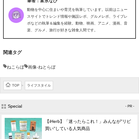
筆者：富永なび
動物を中心に住まいや育児を執筆しています。以前はニュー
スサイトでトレンド情報や施設レポ、グルメレポ、ライブレ
ポなどの執筆＆編集を経験。動物、映画、アニメ、漫画、音
楽、グルメ、旅行が好きな雑食人間です。
関連タグ
ねこらぼ
画像-ねとらぼ
TOP
ライフスタイル
>
Special
- PR -
【iHerb】「迷ったらこれ！」みんなが"リピ
買い"している人気商品