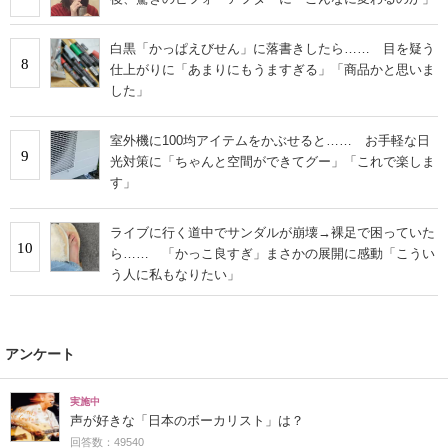
白黒「かっぱえびせん」に落書きしたら…… 目を疑う
8
仕上がりに「あまりにもうますぎる」「商品かと思いま
した」
室外機に100均アイテムをかぶせると…… お手軽な日
9
光対策に「ちゃんと空間ができてグー」「これで楽しま
す」
ライブに行く道中でサンダルが崩壊→裸足で困っていた
10
ら…… 「かっこ良すぎ」まさかの展開に感動「こうい
う人に私もなりたい」
アンケート
実施中
声が好きな「日本のボーカリスト」は？
回答数：49540