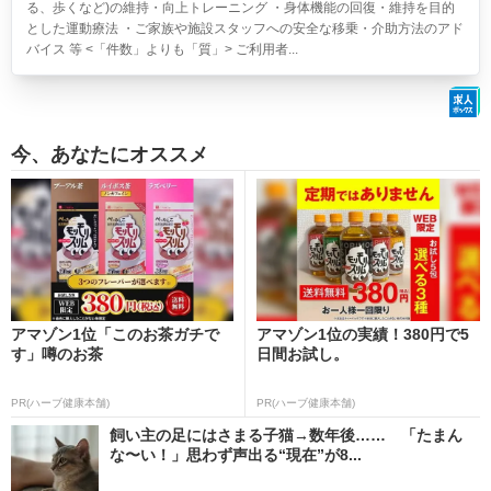
る、歩くなど)の維持・向上トレーニング ・身体機能の回復・維持を目的
とした運動療法 ・ご家族や施設スタッフへの安全な移乗・介助方法のアド
バイス 等 <「件数」よりも「質」> ご利用者...
今、あなたにオススメ
アマゾン1位「このお茶ガチで
アマゾン1位の実績！380円で5
す」噂のお茶
日間お試し。
PR(ハーブ健康本舗)
PR(ハーブ健康本舗)
飼い主の足にはさまる子猫→数年後…… 「たまん
な〜い！」思わず声出る“現在”が8...