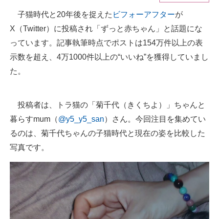
子猫時代と20年後を捉えた
ビフォーアフター
が
ITの今と未来を見通す
X（Twitter）に投稿され「ずっと赤ちゃん」と話題にな
スマホと通信の最新トレンド
っています。記事執筆時点でポストは154万件以上の表
示数を超え、4万1000件以上の“いいね”を獲得していまし
進化するPCとデバイスの未来
た。
好きが集まる 比べて選べる
投稿者は、トラ猫の「菊千代（きくちよ）」ちゃんと
ビジネスと働き方のヒント
暮らすmum（
@y5_y5_san
）さん。今回注目を集めてい
AI活用のいまが分かる
るのは、菊千代ちゃんの子猫時代と現在の姿を比較した
企業ITのトレンドを詳説
写真です。
経営リーダーのコミュニティ
マーケ×ITの今がよく分かる
ITエンジニア向け専門サイト