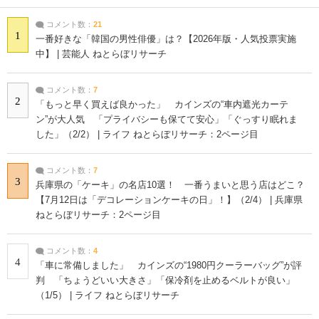
コメント数：
21
1
一番好きな「韓国の男性俳優」は？【2026年版・人気投票実施
中】 | 芸能人 ねとらぼリサーチ
コメント数：
7
2
「もっと早く買えば良かった」 カインズの“車内遮光カーテ
ン”が大人気 「プライバシーも保てて安心」「ぐっすり眠れま
した」（2/2） | ライフ ねとらぼリサーチ：2ページ目
コメント数：
7
3
兵庫県の「ケーキ」の名店10選！ 一番うまいと思う店はどこ？
【7月12日は「デコレーションケーキの日」！】（2/4） | 兵庫県
ねとらぼリサーチ：2ページ目
コメント数：
4
4
「車に常備しました」 カインズの“1980円クーラーバッグ”が評
判 「ちょうどいい大きさ」「保冷剤を止めるベルトが良い」
（1/5） | ライフ ねとらぼリサーチ