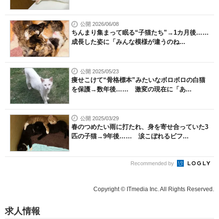
公開 2026/06/08
ちんまり集まって眠る“子猫たち”→1カ月後……
成長した姿に「みんな模様が違うのね...
公開 2025/05/23
痩せこけて“骨格標本”みたいなボロボロの白猫
を保護→数年後…… 激変の現在に「あ...
公開 2025/03/29
春のつめたい雨に打たれ、身を寄せ合っていた3
匹の子猫→9年後…… 涙こぼれるビフ...
Recommended by
Copyright © ITmedia Inc. All Rights Reserved.
求人情報