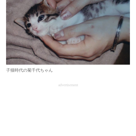
企業向けIT製品の総合サイト
IT製品の技術・比較・事例
製造業のIT導入・活用を支援
モノづくり技術者専門サイト
エレクトロニクス専門サイト
子猫時代の菊千代ちゃん
電子設計の基本と応用
advertisement
エネルギーの専門メディア
建設×テクノロジーの最前線
ちょっと気になるネットの話題