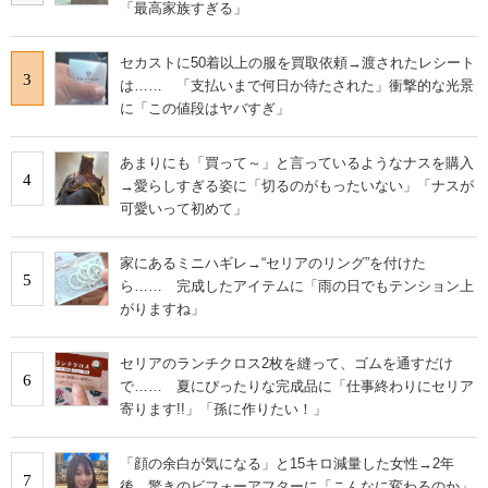
「最高家族すぎる」
セカストに50着以上の服を買取依頼→渡されたレシート
3
は…… 「支払いまで何日か待たされた」衝撃的な光景
に「この値段はヤバすぎ」
あまりにも「買って～」と言っているようなナスを購入
4
→愛らしすぎる姿に「切るのがもったいない」「ナスが
可愛いって初めて」
家にあるミニハギレ→“セリアのリング”を付けた
5
ら…… 完成したアイテムに「雨の日でもテンション上
がりますね」
セリアのランチクロス2枚を縫って、ゴムを通すだけ
6
で…… 夏にぴったりな完成品に「仕事終わりにセリア
寄ります!!」「孫に作りたい！」
「顔の余白が気になる」と15キロ減量した女性→2年
7
後、驚きのビフォーアフターに「こんなに変わるのか」