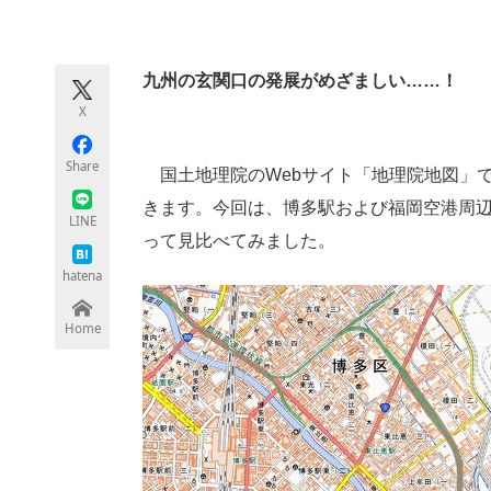
モノづくり技術者専門サイト
エレクトロ
九州の玄関口の発展がめざましい……！
X
ちょっと気になるネットの話題
Share
国土地理院のWebサイト「地理院地図」
きます。今回は、博多駅および福岡空港周辺の
LINE
って見比べてみました。
hatena
Home