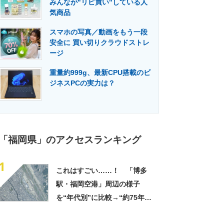
みんなが"リピ買い"している人
門メディア
建設×テクノロジーの最前線
気商品
スマホの写真／動画をもう一段
安全に 買い切りクラウドストレ
ージ
重量約999g、最新CPU搭載のビ
ジネスPCの実力は？
「福岡県」のアクセスランキング
1
これはすごい……！ 「博多
駅・福岡空港」周辺の様子
を“年代別”に比較→“約75年
間”の激変に思わず仰天