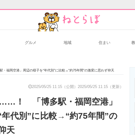
グルメ
地域
住まい
と未来を見通す
スマホと通信の最新トレンド
進化するPCとデ
・福岡空港」周辺の様子を“年代別”に比較→“約75年間”の激変に思わず仰天
のいまが分かる
企業ITのトレンドを詳説
経営リーダーの
2025/05/25 11:15（公開）
2025/05/25 11:15（更新）
……！ 「博多駅・福岡空港」
T製品の総合サイト
IT製品の技術・比較・事例
製造業のIT導入
年代別”に比較→“約75年間”の
仰天