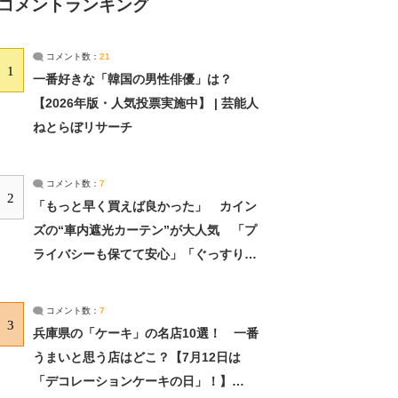
コメントランキング
コメント数：
21
1
一番好きな「韓国の男性俳優」は？
【2026年版・人気投票実施中】 | 芸能人
ねとらぼリサーチ
コメント数：
7
2
「もっと早く買えば良かった」 カイン
ズの“車内遮光カーテン”が大人気 「プ
ライバシーも保てて安心」「ぐっすり眠
れました」（2/2） | ライフ ねとらぼリ
サーチ：2ページ目
コメント数：
7
3
兵庫県の「ケーキ」の名店10選！ 一番
うまいと思う店はどこ？【7月12日は
「デコレーションケーキの日」！】