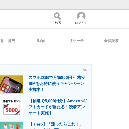
検索
ログイン
教育・育児
動物
リサーチ
会員記事
バイスの未来
好きが集まる 比べて選べる
- PR -
スマホ2GBで月額850円～ 格安
コミュニティ
マーケ×ITの今がよく分かる
SIMをお得に使うキャンペーン
実施中！
【抽選で5,000円分】Amazonギ
・活用を支援
フトカードが当たる！読者アン
ケート実施中
【iHerb】「迷ったらこれ！」