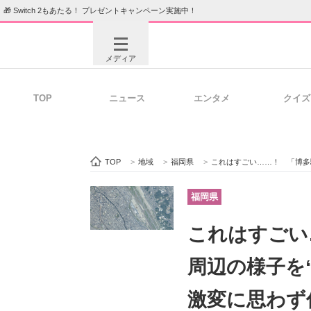
🎁 Switch 2もあたる！ プレゼントキャンペーン実施中！
メディア
TOP
ニュース
エンタメ
クイズ
注目記事を集めた総合ページ
ITの今
TOP
>
地域
>
福岡県
>
これはすごい……！ 「博多駅
ビジネスと働き方のヒント
AI活用
福岡県
これはすごい
ITエンジニア向け専門サイト
企業向けI
周辺の様子を“
激変に思わず