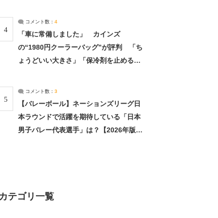
（2/4） | 兵庫県 ねとらぼリサーチ：2ペ
ージ目
コメント数：
4
4
「車に常備しました」 カインズ
の“1980円クーラーバッグ”が評判 「ち
ょうどいい大きさ」「保冷剤を止めるベ
ルトが良い」（1/5） | ライフ ねとらぼ
リサーチ
コメント数：
3
5
【バレーボール】ネーションズリーグ日
本ラウンドで活躍を期待している「日本
男子バレー代表選手」は？【2026年版・
人気投票実施中】（投票結果） | スポー
ツ ねとらぼリサーチ
カテゴリ一覧