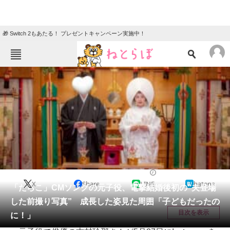
🎁 Switch 2もあたる！ プレゼントキャンペーン実施中！
ねとらぼメニュー
TOP
ニュース
エンタメ
クイズ
グルメ
地域
住まい
教育・育児
動物
リサーチ
エンタメ
2025/05/28 12:15（公開）
X
Share
LINE
hatena
会員記事
「たらこ」CMソングの元子役、電撃結婚後初の“夫登場
した前撮り写真” 成長した姿見た周囲「子どもだったの
メディア
目次を表示
に！」
注目記事を集めた総合ページ