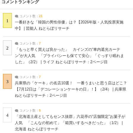
コメントランキング
コメント数：
21
1
一番好きな「韓国の男性俳優」は？【2026年版・人気投票実施
中】 | 芸能人 ねとらぼリサーチ
コメント数：
7
2
「もっと早く買えば良かった」 カインズの“車内遮光カーテ
ン”が大人気 「プライバシーも保てて安心」「ぐっすり眠れま
した」（2/2） | ライフ ねとらぼリサーチ：2ページ目
コメント数：
7
3
兵庫県の「ケーキ」の名店10選！ 一番うまいと思う店はどこ？
【7月12日は「デコレーションケーキの日」！】（2/4） | 兵庫県
ねとらぼリサーチ：2ページ目
コメント数：
5
4
「北海道土産としてもセンス抜群」六花亭の“店舗限定”お菓子が
人気 「こんなの初めて」「箱買いするべきだった」（1/2） |
北海道 ねとらぼリサーチ