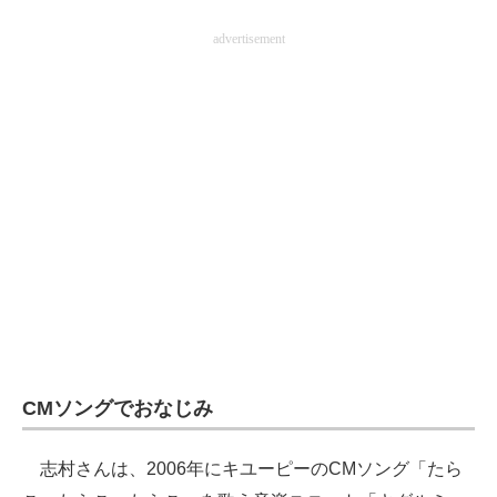
企業向けIT製品の総合サイト
advertisement
IT製品の技術・比較・事例
製造業のIT導入・活用を支援
モノづくり技術者専門サイト
エレクトロニクス専門サイト
電子設計の基本と応用
エネルギーの専門メディア
建設×テクノロジーの最前線
CMソングでおなじみ
ちょっと気になるネットの話題
志村さんは、2006年にキユーピーのCMソング「たら