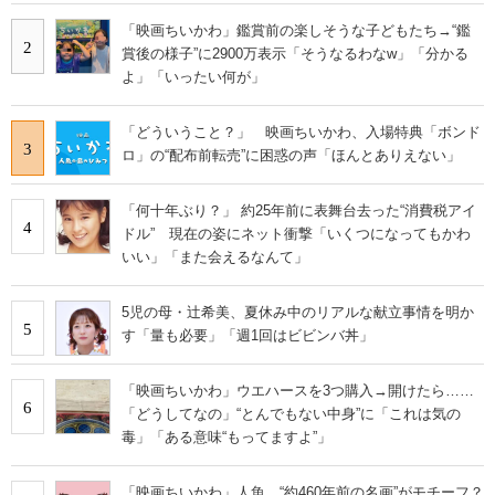
「映画ちいかわ」鑑賞前の楽しそうな子どもたち→“鑑
2
賞後の様子”に2900万表示「そうなるわなw」「分かる
よ」「いったい何が」
「どういうこと？」 映画ちいかわ、入場特典「ボンド
3
ロ」の“配布前転売”に困惑の声「ほんとありえない」
「何十年ぶり？」 約25年前に表舞台去った“消費税アイ
4
ドル” 現在の姿にネット衝撃「いくつになってもかわ
いい」「また会えるなんて」
5児の母・辻希美、夏休み中のリアルな献立事情を明か
5
す「量も必要」「週1回はビビンバ丼」
「映画ちいかわ」ウエハースを3つ購入→開けたら……
6
「どうしてなの」“とんでもない中身”に「これは気の
毒」「ある意味“もってますよ”」
「映画ちいかわ」人魚、“約460年前の名画”がモチーフ？