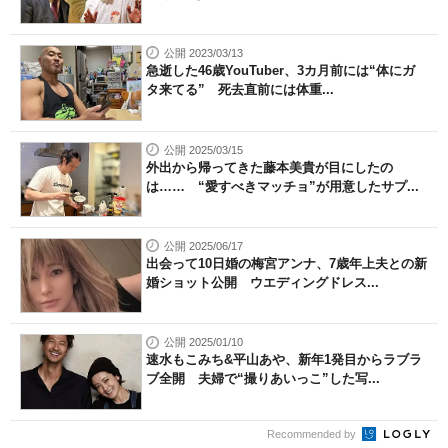
公開 2023/03/13
急逝した46歳YouTuber、3カ月前には“体にガ
タ来てる” 死去直前には体重...
公開 2025/03/15
外出から帰ってきた藤本美貴が目にしたの
は…… “愛すべきマッチョ”が用意したサプ...
公開 2025/06/17
出会って10日婚の梅宮アンナ、7歳年上夫との新
婚ショット公開 ウエディングドレス...
公開 2025/01/10
速水もこみち&平山あや、新年1発目からラブラ
ブ全開 夫婦で“撮りあいっこ”した写...
Recommended by