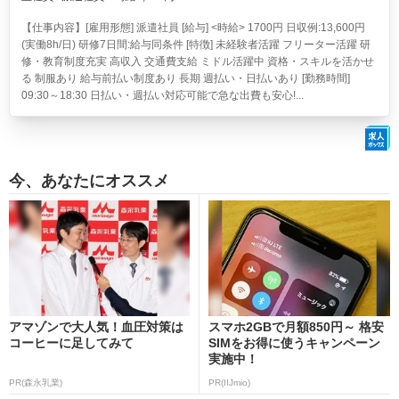
【仕事内容】[雇用形態] 派遣社員 [給与] <時給> 1700円 日収例:13,600円
(実働8h/日) 研修7日間:給与同条件 [特徴] 未経験者活躍 フリーター活躍 研
修・教育制度充実 高収入 交通費支給 ミドル活躍中 資格・スキルを活かせ
る 制服あり 給与前払い制度あり 長期 週払い・日払いあり [勤務時間]
09:30～18:30 日払い・週払い対応可能で急な出費も安心!...
今、あなたにオススメ
アマゾンで大人気！血圧対策は
スマホ2GBで月額850円～ 格安
コーヒーに足してみて
SIMをお得に使うキャンペーン
実施中！
PR(森永乳業)
PR(IIJmio)