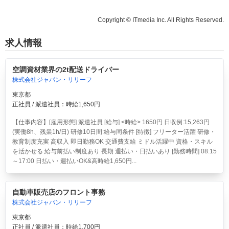
Copyright © ITmedia Inc. All Rights Reserved.
求人情報
空調資材業界の2t配送ドライバー
株式会社ジャパン・リリーフ
東京都
正社員 / 派遣社員：時給1,650円
【仕事内容】[雇用形態] 派遣社員 [給与] <時給> 1650円 日収例:15,263円
(実働8h、残業1h/日) 研修10日間:給与同条件 [特徴] フリーター活躍 研修・
教育制度充実 高収入 即日勤務OK 交通費支給 ミドル活躍中 資格・スキル
を活かせる 給与前払い制度あり 長期 週払い・日払いあり [勤務時間] 08:15
～17:00 日払い・週払いOK&高時給1,650円...
自動車販売店のフロント事務
株式会社ジャパン・リリーフ
東京都
正社員 / 派遣社員：時給1,700円