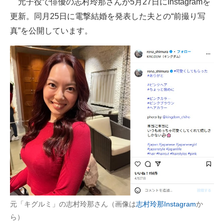
元子役で俳優の志村玲那さんが5月27日にInstagramを
更新。同月25日に電撃結婚を発表した夫との“前撮り写
ITの今と未来を見通す
真”を公開しています。
スマホと通信の最新トレンド
進化するPCとデバイスの未来
好きが集まる 比べて選べる
ビジネスと働き方のヒント
AI活用のいまが分かる
企業ITのトレンドを詳説
経営リーダーのコミュニティ
マーケ×ITの今がよく分かる
元「キグルミ」の志村玲那さん（画像は
志村玲那Instagram
か
ITエンジニア向け専門サイト
ら）