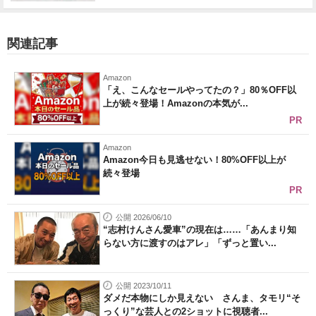
関連記事
Amazon
「え、こんなセールやってたの？」80％OFF以
上が続々登場！Amazonの本気が...
PR
Amazon
Amazon今日も見逃せない！80%OFF以上が
続々登場
PR
公開 2026/06/10
“志村けんさん愛車”の現在は……「あんまり知
らない方に渡すのはアレ」「ずっと置い...
公開 2023/10/11
ダメだ本物にしか見えない さんま、タモリ“そ
っくり”な芸人との2ショットに視聴者...