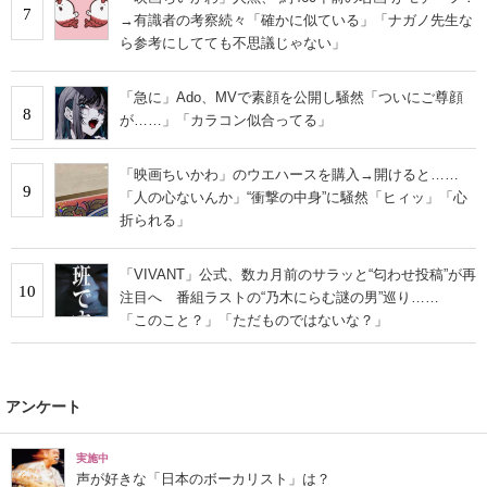
7
→有識者の考察続々「確かに似ている」「ナガノ先生な
ら参考にしてても不思議じゃない」
「急に」Ado、MVで素顔を公開し騒然「ついにご尊顔
8
が……」「カラコン似合ってる」
「映画ちいかわ」のウエハースを購入→開けると……
9
「人の心ないんか」“衝撃の中身”に騒然「ヒィッ」「心
折られる」
「VIVANT」公式、数カ月前のサラッと“匂わせ投稿”が再
10
注目へ 番組ラストの“乃木にらむ謎の男”巡り……
「このこと？」「ただものではないな？」
アンケート
実施中
声が好きな「日本のボーカリスト」は？