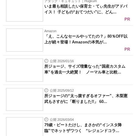
アタック・キュキュット｜Hugkum
いま最も相談したい保育士・てぃ先生がアドバ
イス！ 子どもの“おてつだい”に、どん...
PR
Amazon
「え、こんなセールやってたの？」80％OFF以
上が続々登場！Amazonの本気が...
PR
公開 2026/01/16
所ジョージ、サイズ増量なった“国産カスタム
車”を過去一大絶賛！ ノーマル車と比較...
公開 2025/09/12
所ジョージの“太っ腹すぎるオファー”、木梨憲
武もさすがに「断りました!!」 60...
公開 2026/03/04
79歳・ビートたけし、まさかの“インスタ降
臨”でネットザワつく “レジェンドコラ...