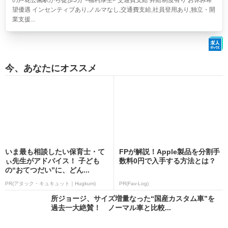
の芦花公園駅から徒歩5分 <福利厚生> 交通費支給 昇給制度有り お休み希
望優遇 インセンティブあり,ノルマなし,交通費支給,社員登用あり,独立・開
業支援...
今、あなたにオススメ
いま最も相談したい保育士・て
FPが解説！Apple製品を分割手
ぃ先生がアドバイス！ 子ども
数料0円で入手する方法とは？
の“おてつだい”に、どん...
PR(アタック・キュキュット｜Hugkum)
PR(Fav-Log)
所ジョージ、サイズ増量なった“国産カスタム車”を
過去一大絶賛！ ノーマル車と比較...