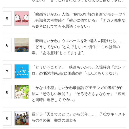
「映画ちいかわ」人魚、“約460年前の名画”がモチーフ？
5
→有識者の考察続々「確かに似ている」「ナガノ先生な
ら参考にしてても不思議じゃない」
「映画ちいかわ」ウエハースを3つ購入→開けたら……
6
「どうしてなの」“とんでもない中身”に「これは気の
毒」「ある意味“もってますよ”」
「どういうこと？」 映画ちいかわ、入場特典「ボンド
7
ロ」の“配布前転売”に困惑の声「ほんとありえない」
「かなり不穏」ちいかわ最新話で“モモンガの考察”が白
8
熱→「恐ろしい展開？」「そろそろさよならか」「映画
と同時に進行してて怖い」
昼ドラ「天までとどけ」から33年…… 子役やキャスト
9
らのその後 突然の逝去も