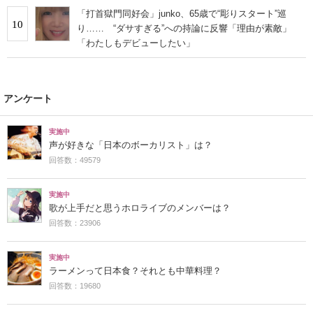
「打首獄門同好会」junko、65歳で“彫りスタート”巡
10
り…… “ダサすぎる”への持論に反響「理由が素敵」
「わたしもデビューしたい」
アンケート
実施中
声が好きな「日本のボーカリスト」は？
回答数：49579
実施中
歌が上手だと思うホロライブのメンバーは？
回答数：23906
実施中
ラーメンって日本食？それとも中華料理？
回答数：19680