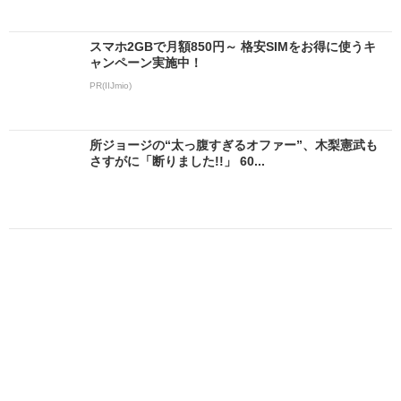
スマホ2GBで月額850円～ 格安SIMをお得に使うキ
ャンペーン実施中！
PR(IIJmio)
所ジョージの“太っ腹すぎるオファー”、木梨憲武も
さすがに「断りました!!」 60...