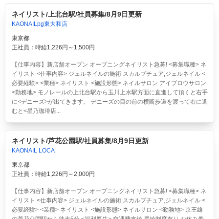
ネイリスト/上北台駅/社員募集/8月9日更新
KAONAILpg東大和店
東京都
正社員：時給1,226円～1,500円
【仕事内容】新店舗オープン オープニングネイリスト急募! <募集職種> ネ
イリスト <仕事内容> ジェルネイルの施術 スカルプチュア,ジェルネイル <
必要経験> <業種> ネイリスト <施設形態> ネイルサロン アイブロウサロン
<勤務地> モノレールの上北台駅から玉川上水駅方面に直進して頂くと右手
に<デニーズ>が出てきます。 デニーズの目の前の横断歩道を渡って右に進
むと<星乃珈琲店...
ネイリスト/芦花公園駅/社員募集/8月9日更新
KAONAIL LOCA
東京都
正社員：時給1,226円～2,000円
【仕事内容】新店舗オープン オープニングネイリスト急募! <募集職種> ネ
イリスト <仕事内容> ジェルネイルの施術 スカルプチュア,ジェルネイル <
必要経験> <業種> ネイリスト <施設形態> ネイルサロン <勤務地> 京王線