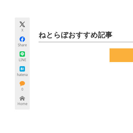
モノづくり技術者専門サイト
エレクトロ
X
ちょっと気になるネットの話題
ねとらぼおすすめ記事
Share
LINE
hatena
0
Home