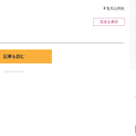
ニクス専門サイト
電子設計の基本と応用
エネルギーの専
兎耳山明依
目次を表示
記事を読む
advertisement