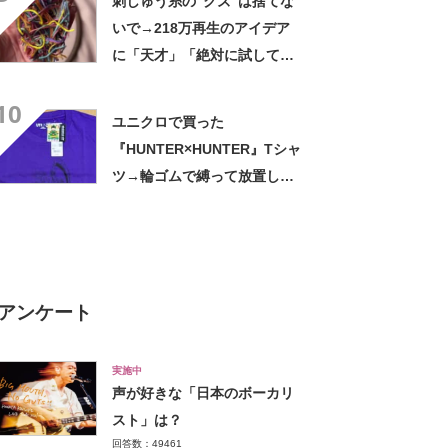
刺しゅう糸の“クズ”は捨てな
いで→218万再生のアイデア
に「天才」「絶対に試してみ
なきゃ！」【海外】
10
ユニクロで買った
『HUNTER×HUNTER』Tシャ
ツ→輪ゴムで縛って放置した
ら…… まさかの光景に「す
すすすすごすぎる!!!」「ハイ
ター買ってきます」
アンケート
実施中
声が好きな「日本のボーカリ
スト」は？
回答数：49461