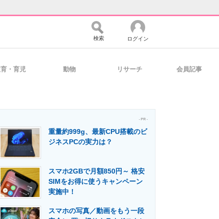
検索
ログイン
教育・育児
動物
リサーチ
会員記事
バイスの未来
好きが集まる 比べて選べる
- PR -
重量約999g、最新CPU搭載のビ
コミュニティ
マーケ×ITの今がよく分かる
ジネスPCの実力は？
スマホ2GBで月額850円～ 格安
・活用を支援
SIMをお得に使うキャンペーン
実施中！
スマホの写真／動画をもう一段