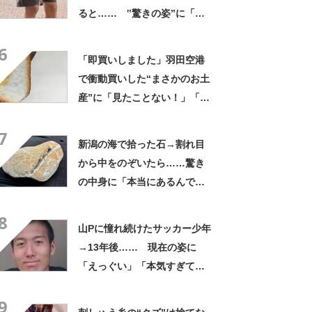
ると…… ‟驚きの姿”に「最
高すぎません？」「本物かと
6
思いました！」
「即買いしました」羽田空港
で衝動買いした“まさかのお土
産”に「見たことない！」「み
んなに自慢したい」
7
新潟の海で拾った石→割れ目
から中をのぞいたら……驚き
の中身に「本当にあるんです
ね！」「お宝だ」
8
山Pに憧れ続けたサッカー少年
→13年後…… 現在の姿に
「えっぐい」「本気すぎて尊
敬する」と49万再生
9