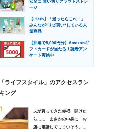
安全に 買い切りクラウドストレ
門メディア
建設×テクノロジーの最前線
ージ
【iHerb】「迷ったらこれ！」
みんなが"リピ買い"している人
気商品
【抽選で5,000円分】Amazonギ
フトカードが当たる！読者アン
ケート実施中
「ライフスタイル」のアクセスラン
キング
1
夫が買ってきた赤福→開けた
ら…… まさかの中身に「お
店に電話してしまいそう」