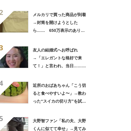
「さすがに初めて見ました
2
笑」と107万表示
メルカリで買った商品が到着
→封筒を開けようとした
ら…… 650万表示のありえ
ない光景に「完全に想定外す
3
ぎて笑った」「何者？」
友人の結婚式へお呼ばれ
→「エレガントな格好で来
て！」と言われ、当日……ま
さかの参列姿に「いやすごお
4
おお！」「天才」【海外】
近所のおばあちゃん「こう切
ると食べやすいよ〜」→教わ
った“スイカの切り方”を試し
てみると…… 目からウロコ
5
の光景に「やってみます」
大野智ファン「私の夫、大野
くんに似てて幸せ」→見てみ