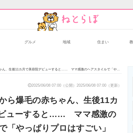
グルメ
地域
住まい
と未来を見通す
スマホと通信の最新トレンド
進化するPCとデ
生後11カ月で美容院デビューすると…… ママ感激のヘアスタイルで「やっぱりプロはすごい」
のいまが分かる
企業ITのトレンドを詳説
経営リーダーの
2025/06/08 07:00（公開）
2025/06/08 07:00（更新）
から爆毛の赤ちゃん、生後11カ
T製品の総合サイト
IT製品の技術・比較・事例
製造業のIT導入
ビューすると…… ママ感激の
で「やっぱりプロはすごい」