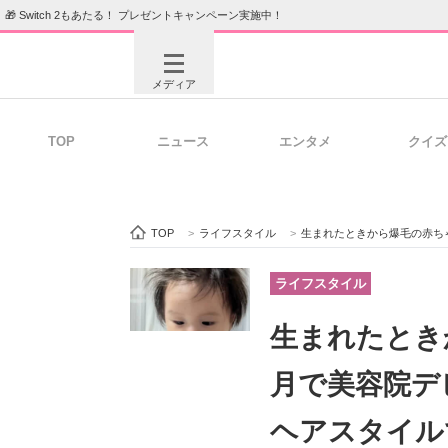
🎁 Switch 2もあたる！ プレゼントキャンペーン実施中！
メディア
TOP
ニュース
エンタメ
クイズ
注目記事を集めた総合ページ
ITの今
TOP
>
ライフスタイル
>
生まれたときから爆毛の赤ちゃん、
ビジネスと働き方のヒント
AI活用
ライフスタイル
生まれたとき
ITエンジニア向け専門サイト
企業向けI
月で美容院デ
ヘアスタイル