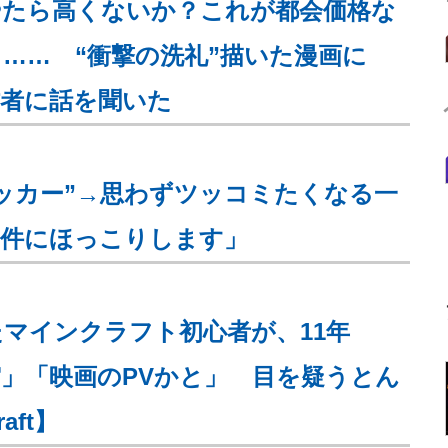
やたら高くないか？これが都会価格な
…… “衝撃の洗礼”描いた漫画に
作者に話を聞いた
ッカー”→思わずツッコミたくなる一
条件にほっこりします」
マインクラフト初心者が、11年
」「映画のPVかと」 目を疑うとん
aft】