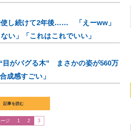
酷使し続けて2年後…… 「えーww」
らない」「これはこれでいい」
目がバグる木” まさかの姿が560万
合成感すごい」
記事を読む
ページ
1
2
3