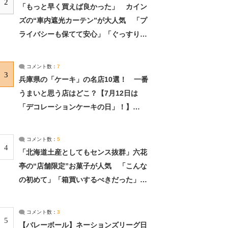
2
「もっと早く買えば良かった」 カイン
ズの“車内遮光カーテン”が大人気 「プ
ライバシーも保てて安心」「ぐっすり眠
れました」（2/2） | ライフ ねとらぼリ
サーチ：2ページ目
コメント数：
7
3
兵庫県の「ケーキ」の名店10選！ 一番
うまいと思う店はどこ？【7月12日は
「デコレーションケーキの日」！】
（2/4） | 兵庫県 ねとらぼリサーチ：2ペ
ージ目
コメント数：
5
4
「北海道土産としてもセンス抜群」六花
亭の“店舗限定”お菓子が人気 「こんな
の初めて」「箱買いするべきだった」
（1/2） | 北海道 ねとらぼリサーチ
コメント数：
3
5
【バレーボール】ネーションズリーグ日