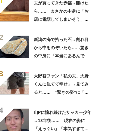
1
夫が買ってきた赤福→開けた
ら…… まさかの中身に「お
店に電話してしまいそう」
「さすがに初めて見ました
2
笑」と107万表示
新潟の海で拾った石→割れ目
から中をのぞいたら……驚き
の中身に「本当にあるんです
ね！」「お宝だ」
3
大野智ファン「私の夫、大野
くんに似てて幸せ」→見てみ
ると…… ‟驚きの姿”に「最
高すぎません？」「本物かと
4
思いました！」
山Pに憧れ続けたサッカー少年
→13年後…… 現在の姿に
「えっぐい」「本気すぎて尊