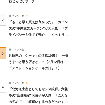
ねとらぼリサーチ
コメント数：
7
2
「もっと早く買えば良かった」 カイン
ズの“車内遮光カーテン”が大人気 「プ
ライバシーも保てて安心」「ぐっすり眠
れました」（2/2） | ライフ ねとらぼリ
サーチ：2ページ目
コメント数：
7
3
兵庫県の「ケーキ」の名店10選！ 一番
うまいと思う店はどこ？【7月12日は
「デコレーションケーキの日」！】
（2/4） | 兵庫県 ねとらぼリサーチ：2ペ
ージ目
コメント数：
5
4
「北海道土産としてもセンス抜群」六花
亭の“店舗限定”お菓子が人気 「こんな
の初めて」「箱買いするべきだった」