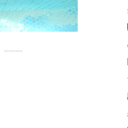
advertisement