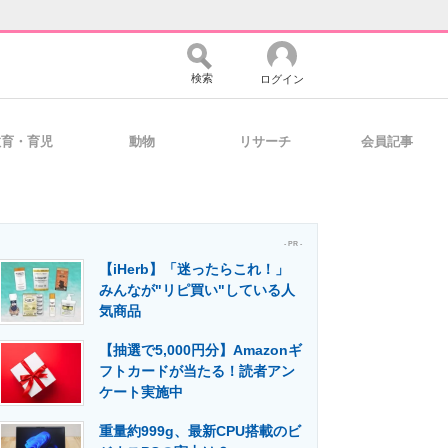
検索
ログイン
教育・育児
動物
リサーチ
会員記事
バイスの未来
好きが集まる 比べて選べる
- PR -
【iHerb】「迷ったらこれ！」
コミュニティ
マーケ×ITの今がよく分かる
みんなが"リピ買い"している人
気商品
【抽選で5,000円分】Amazonギ
・活用を支援
フトカードが当たる！読者アン
ケート実施中
重量約999g、最新CPU搭載のビ