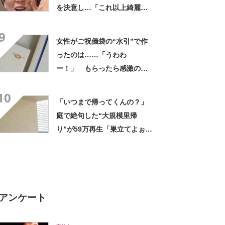
を決意し…「これ以上綺麗に
なったら周りがほっとかない
9
ぞ！旦那！」
女性がご祝儀袋の“水引”で作
ったのは……「うわわ
ー！」 もらったら感激のデ
ザインに「こんなかわいい水
10
引見たのは初めて」
「いつまで帰ってくんの？」
庭で絶句した“大規模里帰
り”が59万再生「巣立てよぉぉ
ぉ…」「ずっとのおうち？」
アンケート