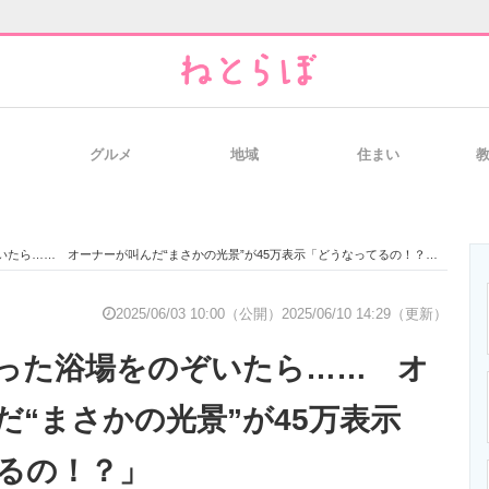
グルメ
地域
住まい
と未来を見通す
スマホと通信の最新トレンド
進化するPCとデ
たら…… オーナーが叫んだ“まさかの光景”が45万表示「どうなってるの！？」
のいまが分かる
企業ITのトレンドを詳説
経営リーダーの
2025/06/03 10:00（公開）
2025/06/10 14:29（更新）
った浴場をのぞいたら…… オ
T製品の総合サイト
IT製品の技術・比較・事例
製造業のIT導入
だ“まさかの光景”が45万表示
るの！？」