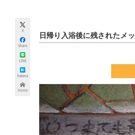
モノづくり技術者専門サイト
エレクトロ
X
ちょっと気になるネットの話題
日帰り入浴後に残されたメ
Share
LINE
hatena
Home