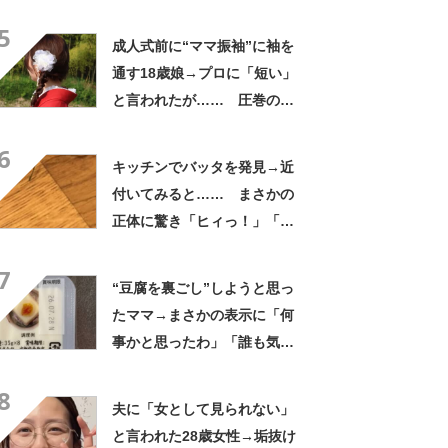
敬する」と49万再生
5
成人式前に“ママ振袖”に袖を
通す18歳娘→プロに「短い」
と言われたが…… 圧巻の着
姿に「素敵ねぇうっとり」
6
「綺麗さが引き立ちます」
キッチンでバッタを発見→近
付いてみると…… まさかの
正体に驚き「ヒィっ！」「心
臓に悪いよね、、、」
7
“豆腐を裏ごし”しようと思っ
たママ→まさかの表示に「何
事かと思ったわ」「誰も気付
かないだろうな」
8
夫に「女として見られない」
と言われた28歳女性→垢抜け