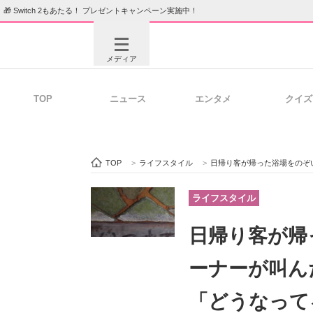
🎁 Switch 2もあたる！ プレゼントキャンペーン実施中！
メディア
TOP
ニュース
エンタメ
クイズ
注目記事を集めた総合ページ
ITの今
TOP
>
ライフスタイル
>
日帰り客が帰った浴場をのぞい
ビジネスと働き方のヒント
AI活用
ライフスタイル
日帰り客が帰
ITエンジニア向け専門サイト
企業向けI
ーナーが叫ん
「どうなって