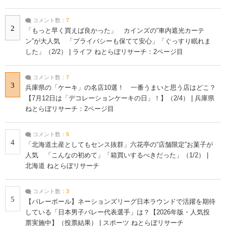
コメント数：
7
2
「もっと早く買えば良かった」 カインズの“車内遮光カーテ
ン”が大人気 「プライバシーも保てて安心」「ぐっすり眠れま
した」（2/2） | ライフ ねとらぼリサーチ：2ページ目
コメント数：
7
3
兵庫県の「ケーキ」の名店10選！ 一番うまいと思う店はどこ？
【7月12日は「デコレーションケーキの日」！】（2/4） | 兵庫県
ねとらぼリサーチ：2ページ目
コメント数：
5
4
「北海道土産としてもセンス抜群」六花亭の“店舗限定”お菓子が
人気 「こんなの初めて」「箱買いするべきだった」（1/2） |
北海道 ねとらぼリサーチ
コメント数：
3
5
【バレーボール】ネーションズリーグ日本ラウンドで活躍を期待
している「日本男子バレー代表選手」は？【2026年版・人気投
票実施中】（投票結果） | スポーツ ねとらぼリサーチ