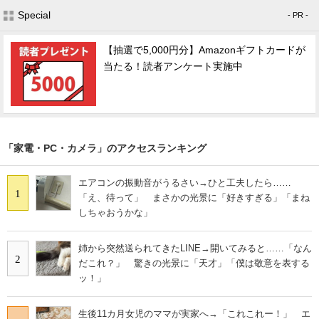
Special
- PR -
【抽選で5,000円分】Amazonギフトカードが
当たる！読者アンケート実施中
「家電・PC・カメラ」のアクセスランキング
エアコンの振動音がうるさい→ひと工夫したら……
1
「え、待って」 まさかの光景に「好きすぎる」「まね
しちゃおうかな」
姉から突然送られてきたLINE→開いてみると……「なん
2
だこれ？」 驚きの光景に「天才」「僕は敬意を表する
ッ！」
生後11カ月女児のママが実家へ→「これこれー！」 エ