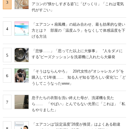
3
アコンの“懐かしすぎる姿”に「びっくり」「これは電気
代がすごい」
「エアコン＋扇風機」の組み合わせ、最も効果的な使い
4
方とは？ 部屋の「温度ムラ」をなくして体感温度を下
げる方法
「悲惨……」「思ってた以上に大惨事」 “人をダメに
5
する”ビーズクッションを洗濯機に入れたら大爆発
「そうはならんやろ」 20代女性が“オシャレカメラ”を
6
購入して1年後…… 知る人ぞ知る“恐ろしい変化”に「ど
うしてこうなったwww」
息子たちの衣類を洗い終えた母が、洗濯機を見た
7
ら…… 「やばい」とんでもない光景に「これは」「私
もやりました」
「エアコンは“設定温度”28度が推奨」はよくある勘違
8