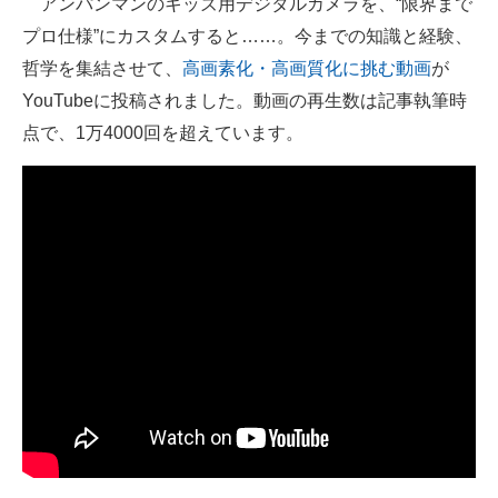
アンパンマンのキッズ用デジタルカメラを、“限界まで
プロ仕様”にカスタムすると……。今までの知識と経験、
ITの今と未来を見通す
哲学を集結させて、
高画素化・高画質化に挑む動画
が
スマホと通信の最新トレンド
YouTubeに投稿されました。動画の再生数は記事執筆時
点で、1万4000回を超えています。
進化するPCとデバイスの未来
好きが集まる 比べて選べる
ビジネスと働き方のヒント
AI活用のいまが分かる
企業ITのトレンドを詳説
経営リーダーのコミュニティ
マーケ×ITの今がよく分かる
ITエンジニア向け専門サイト