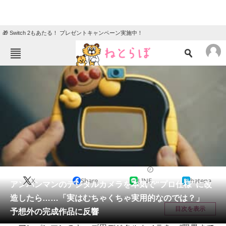
🎁 Switch 2もあたる！ プレゼントキャンペーン実施中！
ねとらぼメニュー
TOP
ニュース
エンタメ
クイズ
グルメ
地域
住まい
教育・育児
動物
リサーチ
家電・PC・カメラ
2025/06/06 19:30（公開）
X
Share
LINE
hatena
会員記事
アンパンマンのデジタルカメラを本気で“プロ仕様”に改
造したら……「実はむちゃくちゃ実用的なのでは？」
メディア
目次を表示
予想外の完成作品に反響
注目記事を集めた総合ページ