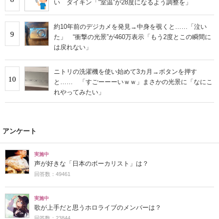
い ダイキン「“室温”が28度になるよう調整を」
約10年前のデジカメを発見→中身を覗くと……「泣い
9
た」 “衝撃の光景”が460万表示「もう2度とこの瞬間に
は戻れない」
ニトリの洗濯機を使い始めて3カ月→ボタンを押す
10
と…… 「すごーーーいｗｗ」まさかの光景に「なにこ
れやってみたい」
アンケート
実施中
声が好きな「日本のボーカリスト」は？
回答数：49461
実施中
歌が上手だと思うホロライブのメンバーは？
回答数：23844