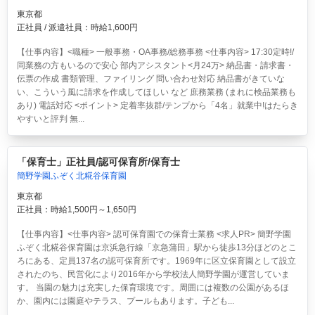
東京都
正社員 / 派遣社員：時給1,600円
【仕事内容】<職種> 一般事務・OA事務/総務事務 <仕事内容> 17:30定時!/
同業務の方もいるので安心 部内アシスタント<月24万> 納品書・請求書・
伝票の作成 書類管理、ファイリング 問い合わせ対応 納品書がきていな
い、こういう風に請求を作成してほしい など 庶務業務 (まれに検品業務も
あり) 電話対応 <ポイント> 定着率抜群/テンプから「4名」就業中!はたらき
やすいと評判 無...
「保育士」正社員/認可保育所/保育士
簡野学園ふぞく北糀谷保育園
東京都
正社員：時給1,500円～1,650円
【仕事内容】<仕事内容> 認可保育園での保育士業務 <求人PR> 簡野学園
ふぞく北糀谷保育園は京浜急行線「京急蒲田」駅から徒歩13分ほどのとこ
ろにある、定員137名の認可保育所です。1969年に区立保育園として設立
されたのち、民営化により2016年から学校法人簡野学園が運営していま
す。 当園の魅力は充実した保育環境です。周囲には複数の公園があるほ
か、園内には園庭やテラス、プールもあります。子ども...