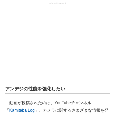
advertisement
企業向けIT製品の総合サイト
IT製品の技術・比較・事例
製造業のIT導入・活用を支援
モノづくり技術者専門サイト
エレクトロニクス専門サイト
電子設計の基本と応用
エネルギーの専門メディア
建設×テクノロジーの最前線
アンデジの性能を強化したい
ちょっと気になるネットの話題
動画が投稿されたのは、YouTubeチャンネル
「
Kamitaba Log
」。カメラに関するさまざまな情報を発