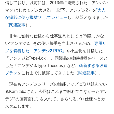
信しており、以前には、2013年に発売された「アンパン
マン はじめてデジカメ2」（以下、アンデジ2）を
“大人
が撮影に使う機材”としてレビュー
し、話題となりました
（
関連記事
）。
非常に独特な仕様から仕事道具としては“問題しかな
い”アンデジ2。その使い勝手を向上させるため、
専用リ
グを装着した「アンデジ2 PRO」
や小型化を目指した
「アンデジ2:Type-Loki」、同製品の後継機種をベースと
した「アンデジ3:Type-Theseus」など、
斬新すぎる改造
プラン
をこれまでに披露してきました（
関連記事
）。
現在もアンデジシリーズの性能アップに取り組んでい
るKamitabaさん。今回はこれまで触れてこなかったアン
デジ2の画質面に手を入れて、さらなるプロ仕様へとカ
スタムします。