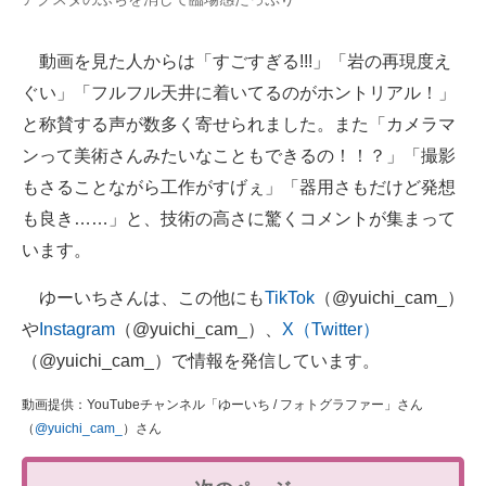
動画を見た人からは「すごすぎる!!!」「岩の再現度え
ぐい」「フルフル天井に着いてるのがホントリアル！」
と称賛する声が数多く寄せられました。また「カメラマ
ンって美術さんみたいなこともできるの！！？」「撮影
もさることながら工作がすげぇ」「器用さもだけど発想
も良き……」と、技術の高さに驚くコメントが集まって
います。
ゆーいちさんは、この他にも
TikTok
（@yuichi_cam_）
や
Instagram
（@yuichi_cam_）、
X（Twitter）
（@yuichi_cam_）で情報を発信しています。
動画提供：YouTubeチャンネル「ゆーいち / フォトグラファー」さん
（
@yuichi_cam_
）さん