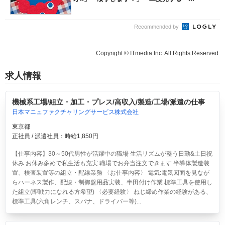
Recommended by
Copyright © ITmedia Inc. All Rights Reserved.
求人情報
機械系工場/組立・加工・プレス/高収入/製造/工場/派遣の仕事
日本マニュファクチャリングサービス株式会社
東京都
正社員 / 派遣社員：時給1,850円
【仕事内容】30～50代男性が活躍中の職場 生活リズムが整う日勤&土日祝
休み お休み多めで私生活も充実 職場でお弁当注文できます 半導体製造装
置、検査装置等の組立・配線業務 〈お仕事内容〉 電気:電気図面を見なが
らハーネス製作、配線・制御盤用品実装、半田付け作業 標準工具を使用し
た組立(即戦力になれる方希望) 〈必要経験〉 ねじ締め作業の経験がある、
標準工具(六角レンチ、スパナ、ドライバー等)...