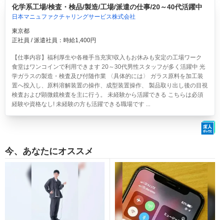
化学系工場/検査・検品/製造/工場/派遣の仕事/20～40代活躍中
日本マニュファクチャリングサービス株式会社
東京都
正社員 / 派遣社員：時給1,400円
【仕事内容】福利厚生や各種手当充実!収入もお休みも安定の工場ワーク
食堂はワンコインで利用できます 20～30代男性スタッフが多く活躍中 光
学ガラスの製造・検査及び付随作業 〈具体的には〉 ガラス原料を加工装
置へ投入し、原料溶解装置の操作、成型装置操作、 製品取り出し後の目視
検査および顕微鏡検査を主に行う。 未経験から活躍できる こちらは必須
経験や資格なし! 未経験の方も活躍できる職場です ...
今、あなたにオススメ