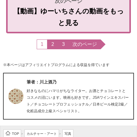
【動画】ゆーいちさんの動画をもっ
と見る
1
2
3
次のページ
※本ページはアフィリエイトプログラムによる収益を得ています
筆者：川上酒乃
好きなものにハマりがちなライター。お酒とチョコレートと
コスメの沼にいます。映画も好きです。JSAワインエキスパー
ト／チョコレートプロフェッショナル／日本ビール検定2級／
化粧品成分上級スペシャリスト。
TOP
カルチャー・アート
写真
>
>