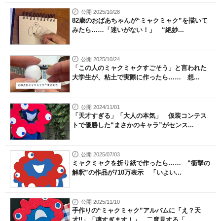
公開 2025/10/28
82歳のおばあちゃんが“ミャクミャク”を描いて
みたら……「迷いがない！」 “絶妙...
公開 2025/10/24
「この人のミャクミャクすごそう」と言われた
大学生が、粘土で実際に作ったら…… 想...
公開 2024/11/01
「天才すぎる」「大人の本気」 仮装コンテス
トで優勝した“まさかのキャラ”がセンス...
公開 2025/07/03
ミャクミャクを折り紙で作ったら…… “衝撃の
解釈”の作品が710万表示 「いよい...
公開 2025/11/10
手作りの“ミャクミャク”アルバムに「え？天
才!!」「凄すぎます！」 二度見する「...