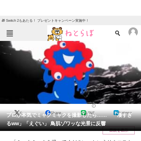
🎁 Switch 2もあたる！ プレゼントキャンペーン実施中！
ねとらぼメニュー
TOP
ニュース
エンタメ
クイズ
グルメ
地域
住まい
教育・育児
動物
リサーチ
写真
2025/06/07 10:45（公開）
X
Share
LINE
hatena
会員記事
プロが本気でミャクミャクを撮影したら…… 「凄すぎ
るww」「えぐい」 鳥肌ゾワッな光景に反響
メディア
目次を表示
注目記事を集めた総合ページ