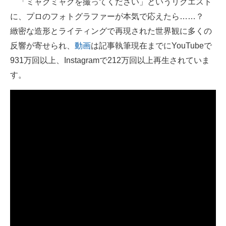
「ミャクミャクを撮ってください」というリクエスト
に、プロのフォトグラファーが本気で応えたら……？
ITの今と未来を見通す
緻密な造形とライティングで再現された世界観に多くの
スマホと通信の最新トレンド
反響が寄せられ、
動画
は記事執筆現在までにYouTubeで
931万回以上、Instagramで212万回以上再生されていま
進化するPCとデバイスの未来
す。
好きが集まる 比べて選べる
ビジネスと働き方のヒント
AI活用のいまが分かる
企業ITのトレンドを詳説
経営リーダーのコミュニティ
マーケ×ITの今がよく分かる
ITエンジニア向け専門サイト