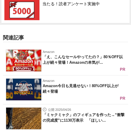
当たる！読者アンケート実施中
関連記事
Amazon
「え、こんなセールやってたの？」80％OFF以
上が続々登場！Amazonの本気が...
PR
Amazon
Amazon今日も見逃せない！80%OFF以上が
続々登場
PR
公開 2025/04/26
「ミャクミャク」のフィギュアを作った→“衝撃
の完成度”に1130万表示 「ほしい...