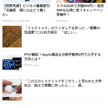
【西野亮廣】ビジネス書最新刊
スマホ2GBで月額850円～ 格安
『北極星 僕たちはどう働く
SIMをお得に使うキャンペーン
か』
実施中！
PR(FINCHI on GOETHE)
PR(IIJmio)
「ミャクミャク」のフィギュアを作った→“衝撃の
完成度”に1130万表示 「ほしい...
FPが解説！Apple製品を分割手数料0円で入手する
方法とは？
PR(Fav-Log)
「この人のミャクミャクすごそう」と言われた大学
生が、粘土で実際に作ったら…… 想...