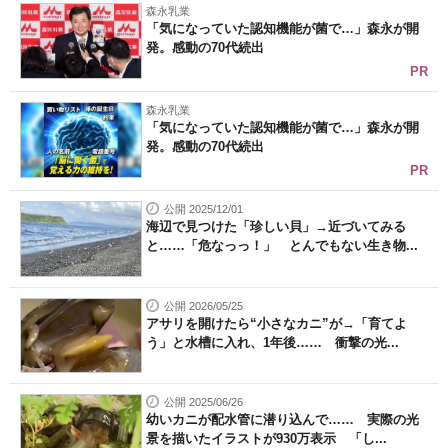
森永乳業
「気になっていた認知機能が菌で…」森永が開
発。感動の70代続出
PR
森永乳業
「気になっていた認知機能が菌で…」森永が開
発。感動の70代続出
PR
公開 2025/12/01
海辺で見つけた「珍しい貝」→近づいてみる
と……「危なっっ！」 とんでもない生き物...
公開 2026/05/25
アサリを開けたら“小さなカニ”が→「育てよ
う」と水槽に入れ、1年後…… 衝撃の光...
公開 2025/06/26
幼いカニが配水管に潜り込んで…… 実際の光
景を描いたイラストが930万表示 「し...