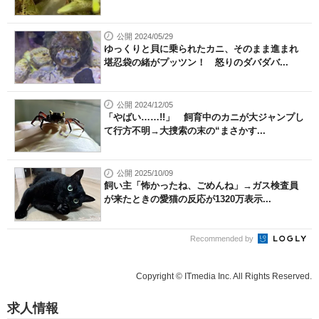
公開 2024/05/29
ゆっくりと貝に乗られたカニ、そのまま進まれ
堪忍袋の緒がプッツン！ 怒りのダバダバ...
公開 2024/12/05
「やばい……!!」 飼育中のカニが大ジャンプし
て行方不明→大捜索の末の“まさかす...
公開 2025/10/09
飼い主「怖かったね、ごめんね」→ガス検査員
が来たときの愛猫の反応が1320万表示...
Recommended by
Copyright © ITmedia Inc. All Rights Reserved.
求人情報