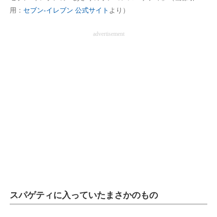
用：
セブン‐イレブン 公式サイト
より）
企業向けIT製品の総合サイト
IT製品の技術・比較・事例
advertisement
製造業のIT導入・活用を支援
モノづくり技術者専門サイト
エレクトロニクス専門サイト
電子設計の基本と応用
エネルギーの専門メディア
建設×テクノロジーの最前線
ちょっと気になるネットの話題
スパゲティに入っていたまさかのもの