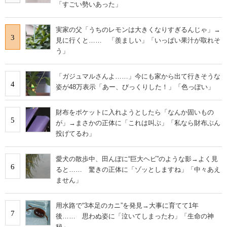
「すごい勢いあった」
実家の父「うちのレモンは大きくなりすぎるんじゃ」→
3
見に行くと…… 「羨ましい」「いっぱい果汁が取れそ
う」
「ガジュマルさんよ……」今にも家から出て行きそうな
4
姿が48万表示「あー、びっくりした！」「色っぽい」
財布をポケットに入れようとしたら「なんか固いもの
5
が」→まさかの正体に「これは叫ぶ」「私なら財布ぶん
投げてるわ」
愛犬の散歩中、田んぼに“巨大ヘビ”のような影→よく見
6
ると…… 驚きの正体に「ゾッとしますね」「中々あえ
ません」
用水路で“3本足のカニ”を発見→大事に育てて1年
7
後…… 思わぬ姿に「泣いてしまったわ」「生命の神
秘」