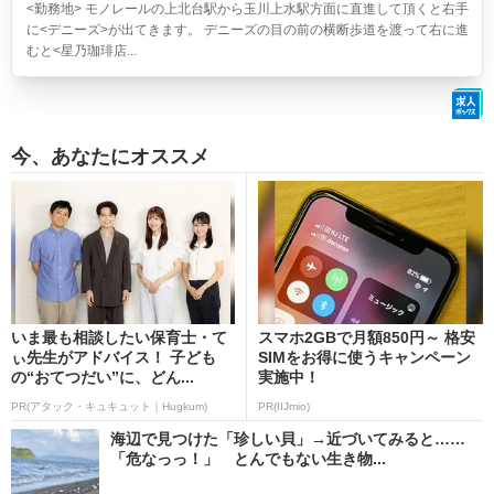
<勤務地> モノレールの上北台駅から玉川上水駅方面に直進して頂くと右手
に<デニーズ>が出てきます。 デニーズの目の前の横断歩道を渡って右に進
むと<星乃珈琲店...
今、あなたにオススメ
いま最も相談したい保育士・て
スマホ2GBで月額850円～ 格安
ぃ先生がアドバイス！ 子ども
SIMをお得に使うキャンペーン
の“おてつだい”に、どん...
実施中！
PR(アタック・キュキュット｜Hugkum)
PR(IIJmio)
海辺で見つけた「珍しい貝」→近づいてみると……
「危なっっ！」 とんでもない生き物...