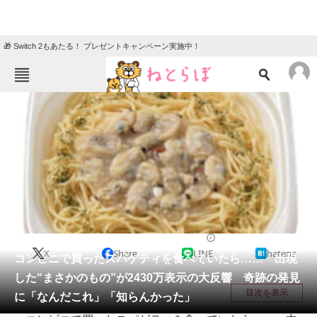
🎁 Switch 2もあたる！ プレゼントキャンペーン実施中！
ねとらぼメニュー
TOP
ニュース
エンタメ
クイズ
グルメ
地域
住まい
教育・育児
動物
リサーチ
その他生き物
2025/06/07 20:00（公開）
X
Share
LINE
hatena
会員記事
コンビニで買ったスパゲティを食べていたら…… 出現
した“まさかのもの”が2430万表示の大反響 奇跡の発見
メディア
目次を表示
に「なんだこれ」「知らんかった」
注目記事を集めた総合ページ