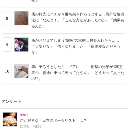
店の軒先にハチが何度も巣を作ろうとする→意外な解決
8
法に「なんと！」「こんな方法があったのか」「効果あ
るんだ」
魚がおびえてしまう“闘魚”の水槽→貝を入れたら……
9
「大変だな」「怖くなりました」「個体差なんだろう
な」
車に乗ろうとしたら、ドアに…… 衝撃の光景が130万
10
表示「普通に乗って走ってたやん」「どうやって入った
の!?」
アンケート
実施中
声が好きな「日本のボーカリスト」は？
回答数：49579