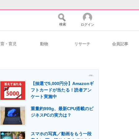
検索
ログイン
教育・育児
動物
リサーチ
会員記事
バイスの未来
好きが集まる 比べて選べる
- PR -
【抽選で5,000円分】Amazonギ
コミュニティ
マーケ×ITの今がよく分かる
フトカードが当たる！読者アン
ケート実施中
重量約999g、最新CPU搭載のビ
・活用を支援
ジネスPCの実力は？
スマホの写真／動画をもう一段