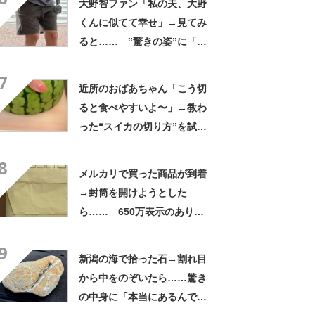
大野智ファン「私の夫、大野
くんに似てて幸せ」→見てみ
ると…… ‟驚きの姿”に「最
高すぎません？」「本物かと
7
思いました！」
近所のおばあちゃん「こう切
ると食べやすいよ〜」→教わ
った“スイカの切り方”を試し
てみると…… 目からウロコ
8
の光景に「やってみます」
メルカリで買った商品が到着
→封筒を開けようとした
ら…… 650万表示のありえ
ない光景に「完全に想定外す
9
ぎて笑った」「何者？」
新潟の海で拾った石→割れ目
から中をのぞいたら……驚き
の中身に「本当にあるんです