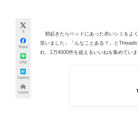
モノづくり技術者専門サイト
エレクトロ
X
朝起きたらベッドにあった赤いシミをよく
ちょっと気になるネットの話題
笑いました」「んなことある？」とThrea
Share
れ、1万4000件を超えるいいねを集めてい
LINE
hatena
Home