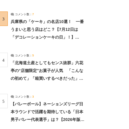
れました」（2/2） | ライフ ねとらぼリ
サーチ：2ページ目
コメント数：
7
3
兵庫県の「ケーキ」の名店10選！ 一番
うまいと思う店はどこ？【7月12日は
「デコレーションケーキの日」！】
（2/4） | 兵庫県 ねとらぼリサーチ：2ペ
ージ目
コメント数：
5
4
「北海道土産としてもセンス抜群」六花
亭の“店舗限定”お菓子が人気 「こんな
の初めて」「箱買いするべきだった」
（1/2） | 北海道 ねとらぼリサーチ
コメント数：
3
5
【バレーボール】ネーションズリーグ日
本ラウンドで活躍を期待している「日本
男子バレー代表選手」は？【2026年版・
人気投票実施中】（投票結果） | スポー