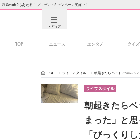
🎁 Switch 2もあたる！ プレゼントキャンペーン実施中！
メディア
TOP
ニュース
エンタメ
クイズ
注目記事を集めた総合ページ
ITの今
TOP
>
ライフスタイル
>
朝起きたらベッドに“赤いシミ”
ビジネスと働き方のヒント
AI活用
ライフスタイル
朝起きたらベ
ITエンジニア向け専門サイト
企業向けI
まった」と思
「びっくりし