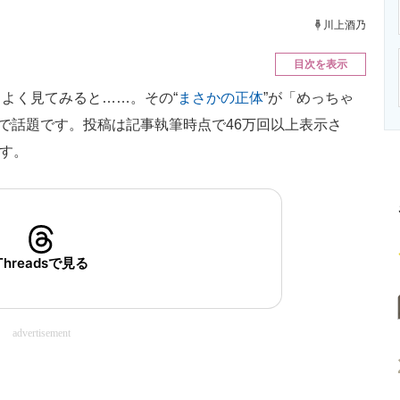
ニクス専門サイト
電子設計の基本と応用
エネルギーの専
川上酒乃
目次を表示
よく見てみると……。その“
まさかの正体
”が「めっちゃ
dsで話題です。投稿は記事執筆時点で46万回以上表示さ
ます。
Threadsで見る
advertisement