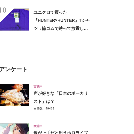
ね！」「お宝だ」
10
ユニクロで買った
『HUNTER×HUNTER』Tシャ
ツ→輪ゴムで縛って放置した
ら…… まさかの光景に「す
すすすすごすぎる!!!」「ハイ
ター買ってきます」
アンケート
実施中
声が好きな「日本のボーカリ
スト」は？
回答数：49462
実施中
歌が上手だと思うホロライブ