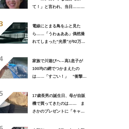
て！」と言われ、当日……ま
さかの参列姿に「いやすごお
3
おお！」「天才」【海外】
電線にとまる鳥をふと見た
ら……「うわぁああ」偶然撮
れてしまった“光景”が92万再
生「自然は過酷」
4
家族で川遊びへ→高1息子が
100均の網でつかまえたの
は……「すごい！」 “衝撃の
光景”に「めっちゃ大きい！」
5
「楽しそう」
17歳長男の誕生日、母が自販
機で買ってきたのは…… ま
さかのプレゼントに「キャー
ーー！！」「2年後に絶対に真
6
似したい」