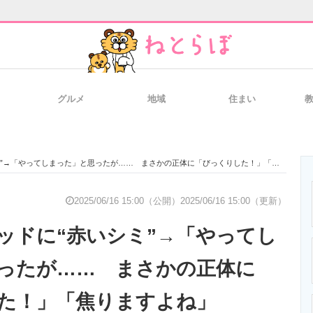
グルメ
地域
住まい
と未来を見通す
スマホと通信の最新トレンド
進化するPCとデ
→「やってしまった」と思ったが…… まさかの正体に「びっくりした！」「焦りますよね」
のいまが分かる
企業ITのトレンドを詳説
経営リーダーの
2025/06/16 15:00（公開）
2025/06/16 15:00（更新）
ッドに“赤いシミ”→「やってし
T製品の総合サイト
IT製品の技術・比較・事例
製造業のIT導入
ったが…… まさかの正体に
た！」「焦りますよね」