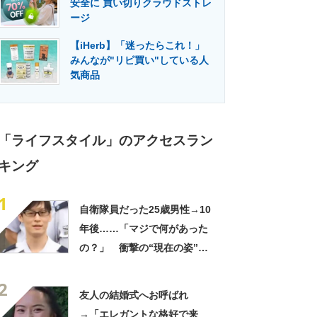
安全に 買い切りクラウドストレ
門メディア
建設×テクノロジーの最前線
ージ
【iHerb】「迷ったらこれ！」
みんなが"リピ買い"している人
気商品
「ライフスタイル」のアクセスラン
キング
1
自衛隊員だった25歳男性→10
年後……「マジで何があった
の？」 衝撃の“現在の姿”が
180万再生「別人…？」「好
2
きに生きんしゃい」
友人の結婚式へお呼ばれ
→「エレガントな格好で来