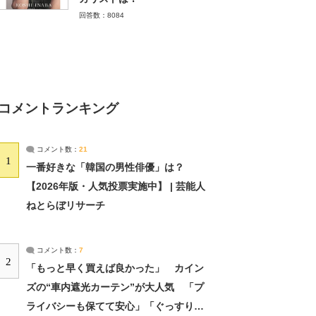
回答数：8084
コメントランキング
コメント数：
21
1
一番好きな「韓国の男性俳優」は？
【2026年版・人気投票実施中】 | 芸能人
ねとらぼリサーチ
コメント数：
7
2
「もっと早く買えば良かった」 カイン
ズの“車内遮光カーテン”が大人気 「プ
ライバシーも保てて安心」「ぐっすり眠