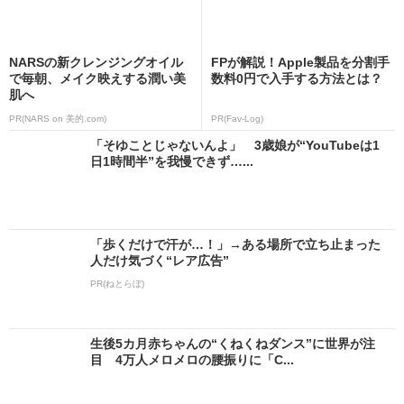
NARSの新クレンジングオイル
FPが解説！Apple製品を分割手
で毎朝、メイク映えする潤い美
数料0円で入手する方法とは？
肌へ
PR(NARS on 美的.com)
PR(Fav-Log)
「そゆことじゃないんよ」 3歳娘が“YouTubeは1
日1時間半”を我慢できず…...
「歩くだけで汗が…！」→ある場所で立ち止まった
人だけ気づく“レア広告”
PR(ねとらぼ)
生後5カ月赤ちゃんの“くねくねダンス”に世界が注
目 4万人メロメロの腰振りに「C...