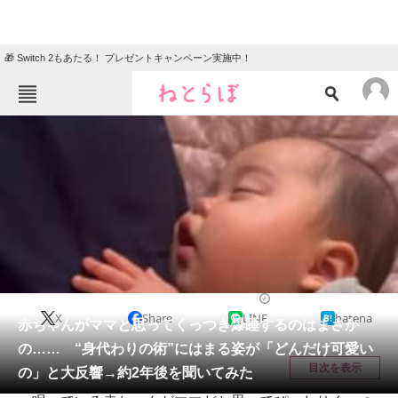
🎁 Switch 2もあたる！ プレゼントキャンペーン実施中！
ねとらぼメニュー
TOP
ニュース
エンタメ
クイズ
グルメ
地域
住まい
教育・育児
動物
リサーチ
育児
2025/06/08 08:45（公開）
X
Share
LINE
hatena
会員記事
赤ちゃんがママと思ってくっつき爆睡するのはまさか
の…… “身代わりの術”にはまる姿が「どんだけ可愛い
メディア
目次を表示
の」と大反響→約2年後を聞いてみた
注目記事を集めた総合ページ