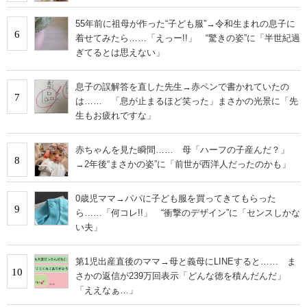
55年前に祖母が作った“子ども服”→令和生まれの息子に
6
着せてみたら……「えっー!!」 “驚きの姿”に「半世紀過
ぎてるとは思えない」
息子の誤解答を直した先生→赤ペンで書かれていたの
7
は…… 「息が止まるほど笑った」まさかの光景に「先
生もお疲れですな」
赤ちゃんを見た瞬間…… 母「ハーフの子産んだ？」
8
→2年後“まさかの姿”に「前世が西洋人だったのかも」
0歳児ママ→パパに子ども服を買ってきてもらった
9
ら……「何コレ!!」 “衝撃のデザイン”に「センスしかな
い夫」
第1児出産直後のママ→母と義母にLINEすると…… ま
10
さかの返信が239万回表示「どんな徳を積んだんだ」
「ええなぁ…」