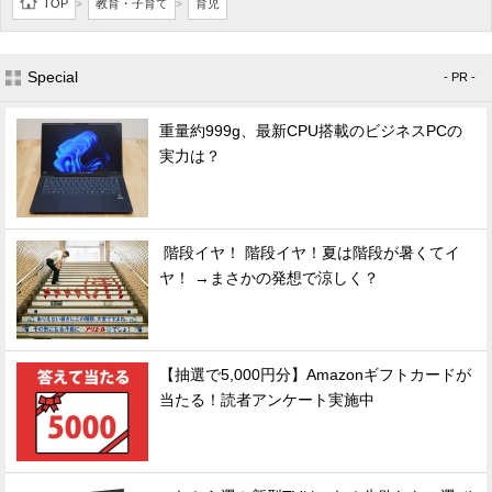
TOP
教育・子育て
育児
>
>
Special
- PR -
重量約999g、最新CPU搭載のビジネスPCの
実力は？
階段イヤ！ 階段イヤ！夏は階段が暑くてイ
ヤ！ →まさかの発想で涼しく？
【抽選で5,000円分】Amazonギフトカードが
当たる！読者アンケート実施中