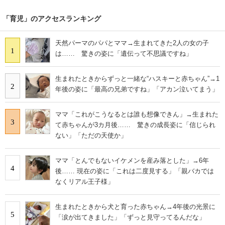
「育児」のアクセスランキング
天然パーマのパパとママ→生まれてきた2人の女の子
1
は…… 驚きの姿に「遺伝って不思議ですね」
生まれたときからずっと一緒な“ハスキーと赤ちゃん”→1
2
年後の姿に「最高の兄弟ですね」「アカン泣いてまう」
ママ「これがこうなるとは誰も想像できん」→生まれた
3
て赤ちゃんが3カ月後…… 驚きの成長姿に「信じられ
ない」「ただの天使か」
ママ「とんでもないイケメンを産み落とした」→6年
4
後…… 現在の姿に「これは二度見する」「親バカでは
なくリアル王子様」
生まれたときから犬と育った赤ちゃん→4年後の光景に
5
「涙が出てきました」「ずっと見守ってるんだな」