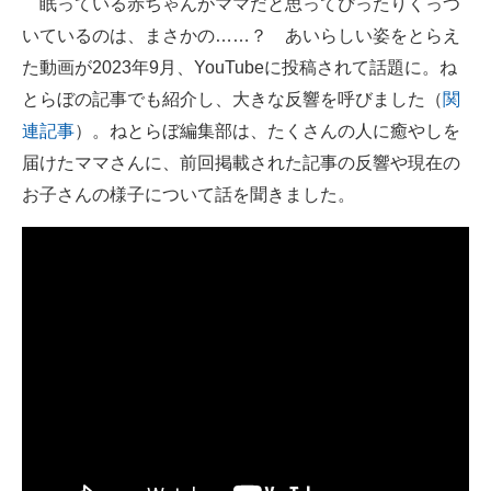
眠っている赤ちゃんがママだと思ってぴったりくっつ
いているのは、まさかの……？ あいらしい姿をとらえ
ITの今と未来を見通す
た動画が2023年9月、YouTubeに投稿されて話題に。ね
スマホと通信の最新トレンド
とらぼの記事でも紹介し、大きな反響を呼びました（
関
連記事
）。ねとらぼ編集部は、たくさんの人に癒やしを
進化するPCとデバイスの未来
届けたママさんに、前回掲載された記事の反響や現在の
好きが集まる 比べて選べる
お子さんの様子について話を聞きました。
ビジネスと働き方のヒント
AI活用のいまが分かる
企業ITのトレンドを詳説
経営リーダーのコミュニティ
マーケ×ITの今がよく分かる
ITエンジニア向け専門サイト