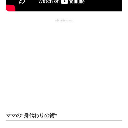
企業向けIT製品の総合サイト
IT製品の技術・比較・事例
advertisement
製造業のIT導入・活用を支援
モノづくり技術者専門サイト
エレクトロニクス専門サイト
電子設計の基本と応用
エネルギーの専門メディア
建設×テクノロジーの最前線
ちょっと気になるネットの話題
ママの“身代わりの術”