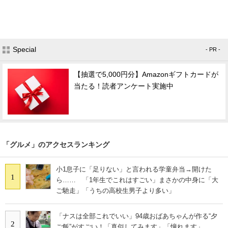
Special
- PR -
【抽選で5,000円分】Amazonギフトカードが
当たる！読者アンケート実施中
「グルメ」のアクセスランキング
小1息子に「足りない」と言われる学童弁当→開けた
1
ら…… 「1年生でこれはすごい」まさかの中身に「大
ご馳走」「うちの高校生男子より多い」
「ナスは全部これでいい」94歳おばあちゃんが作る“夕
2
ご飯”がすごい！「真似してみます」「憧れます」