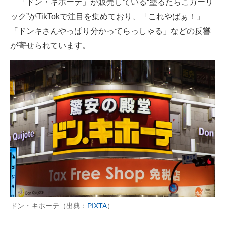
「ドン・キホーテ」が販売している“塗るたらこガーリ
ック”がTikTokで注目を集めており、「これやばぁ！」
ITの今と未来を見通す
「ドンキさんやっぱり分かってらっしゃる」などの反響
スマホと通信の最新トレンド
が寄せられています。
進化するPCとデバイスの未来
好きが集まる 比べて選べる
ビジネスと働き方のヒント
AI活用のいまが分かる
企業ITのトレンドを詳説
経営リーダーのコミュニティ
マーケ×ITの今がよく分かる
ドン・キホーテ（出典：
PIXTA
）
ITエンジニア向け専門サイト