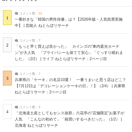
コメント数：
21
1
一番好きな「韓国の男性俳優」は？【2026年版・人気投票実施
中】 | 芸能人 ねとらぼリサーチ
コメント数：
7
2
「もっと早く買えば良かった」 カインズの“車内遮光カーテ
ン”が大人気 「プライバシーも保てて安心」「ぐっすり眠れま
した」（2/2） | ライフ ねとらぼリサーチ：2ページ目
コメント数：
7
3
兵庫県の「ケーキ」の名店10選！ 一番うまいと思う店はどこ？
【7月12日は「デコレーションケーキの日」！】（2/4） | 兵庫県
ねとらぼリサーチ：2ページ目
コメント数：
5
4
「北海道土産としてもセンス抜群」六花亭の“店舗限定”お菓子が
人気 「こんなの初めて」「箱買いするべきだった」（1/2） |
北海道 ねとらぼリサーチ