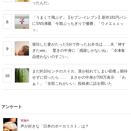
ったんだ」
「うまくて飛ぶぞ」【セブン‐イレブン】新作181円パン
8
にSNS沸騰「今期ぶっちぎりで優勝」「ウメエェェッ
ッ」
寝坊した妻がたった5分で作ったお弁当は……夫「神す
9
ぎたww」 驚きの中身に「感謝しかないね」「冷凍食
品使わないのすごい」
まだ約10センチのスイカ、茎が枯れてしまい収穫→期待
10
せずに切ったら…… まさかの中身が700万表示 「わ
ぁ！」「全部これがいい」投稿者に話を聞いた
アンケート
実施中
声が好きな「日本のボーカリスト」は？