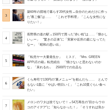
築60年の団地で暮らす20代女性→自分のためだけに作っ
3
た“夜ご飯”は…… 「これぞ手料理」「こんな女性にな
りたい！」
長野県の道の駅→150円で買った“赤い粒”は……「懐かし
4
いぃー」 “驚きの正体”に「実家や近所の庭になってた
なー」「昭和の思い出」
「転売ヤー大量発生か」 ミスド、『Mrs. GREEN
5
APPLEの箱』転売続出 「情けないと思わないのか
な」「呆れるわ」 2500円での出品も
くら寿司で130円の“裏メニュー”を頼んだら…… とんで
6
もない1皿に「やばい明日いく」「これ10貫ぐらい食べ
たい」
メロンのワタは捨てないで！→54万再生の“目からウロ
7
コのアイデア”に「知らなかった！」「そうすれば良か