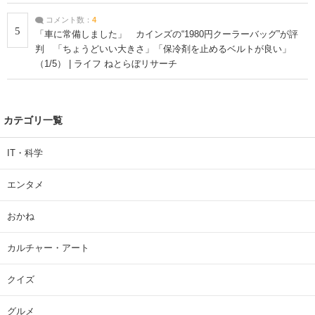
コメント数：
4
5
「車に常備しました」 カインズの“1980円クーラーバッグ”が評
判 「ちょうどいい大きさ」「保冷剤を止めるベルトが良い」
（1/5） | ライフ ねとらぼリサーチ
カテゴリ一覧
IT・科学
エンタメ
おかね
カルチャー・アート
クイズ
グルメ