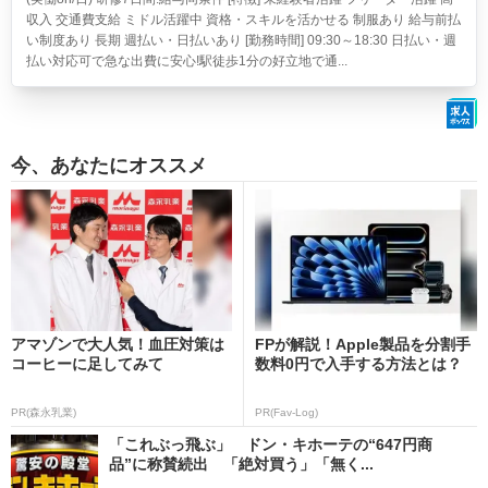
収入 交通費支給 ミドル活躍中 資格・スキルを活かせる 制服あり 給与前払
い制度あり 長期 週払い・日払いあり [勤務時間] 09:30～18:30 日払い・週
払い対応可で急な出費に安心!駅徒歩1分の好立地で通...
今、あなたにオススメ
アマゾンで大人気！血圧対策は
FPが解説！Apple製品を分割手
コーヒーに足してみて
数料0円で入手する方法とは？
PR(森永乳業)
PR(Fav-Log)
「これぶっ飛ぶ」 ドン・キホーテの“647円商
品”に称賛続出 「絶対買う」「無く...