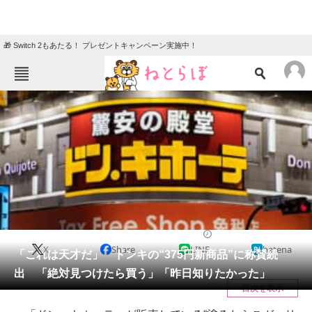
🎁 Switch 2もあたる！ プレゼントキャンペーン実施中！
ねとらぼメニュー
TOP
ニュース
エンタメ
クイズ
グルメ
地域
住まい
教育・育児
動物
リサーチ
グルメ
2025/06/07 11:30（公開）
X
Share
LINE
hatena
会員記事
「これは天才だ」 ドンキの“375円新商品”に称賛続
出 「絶対見つけたら買う」「昨日知りたかった」
メディア
目次を表示
注目記事を集めた総合ページ