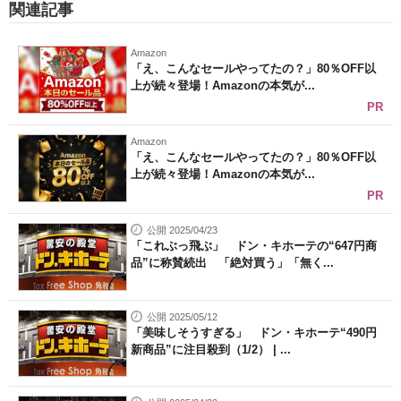
関連記事
Amazon
「え、こんなセールやってたの？」80％OFF以
上が続々登場！Amazonの本気が...
PR
Amazon
「え、こんなセールやってたの？」80％OFF以
上が続々登場！Amazonの本気が...
PR
公開 2025/04/23
「これぶっ飛ぶ」 ドン・キホーテの“647円商
品”に称賛続出 「絶対買う」「無く...
公開 2025/05/12
「美味しそうすぎる」 ドン・キホーテ“490円
新商品”に注目殺到（1/2） | ...