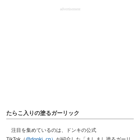
企業向けIT製品の総合サイト
advertisement
IT製品の技術・比較・事例
製造業のIT導入・活用を支援
モノづくり技術者専門サイト
エレクトロニクス専門サイト
電子設計の基本と応用
エネルギーの専門メディア
建設×テクノロジーの最前線
たらこ入りの塗るガーリック
ちょっと気になるネットの話題
注目を集めているのは、ドンキの公式
TikTok（
@donki_cp）
が紹介した「ましまし塗るガーリ