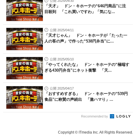
公開 2025/04/30
「天才」 ドン・キホーテの“646円商品”に注
目殺到 「これ買いですわ」「気にな...
公開 2025/04/11
「天才じゃん」 ドン・キホーテが「たった一
人の客の声」で作った“538円弁当”に...
公開 2025/05/10
「やってくれたな」 ドン・キホーテの“極端す
ぎる430円弁当”にネット衝撃 「天...
公開 2025/04/17
「おすすめすぎる」 ドン・キホーテの“539円
食品”に称賛の声続出 「激ハマり」...
Recommended by
Copyright © ITmedia Inc. All Rights Reserved.