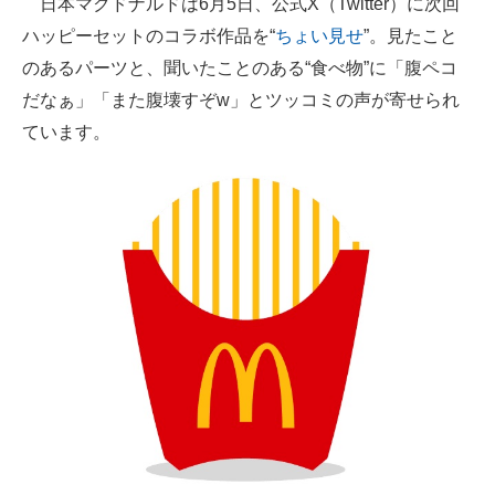
日本マクドナルドは6月5日、公式X（Twitter）に次回
ハッピーセットのコラボ作品を“
ちょい見せ
”。見たこと
ITの今と未来を見通す
のあるパーツと、聞いたことのある“食べ物”に「腹ペコ
スマホと通信の最新トレンド
だなぁ」「また腹壊すぞw」とツッコミの声が寄せられ
ています。
進化するPCとデバイスの未来
好きが集まる 比べて選べる
ビジネスと働き方のヒント
AI活用のいまが分かる
企業ITのトレンドを詳説
経営リーダーのコミュニティ
マーケ×ITの今がよく分かる
ITエンジニア向け専門サイト