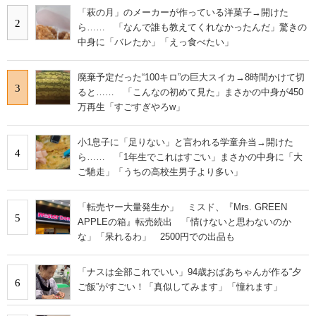
「萩の月」のメーカーが作っている洋菓子→開けた
2
ら…… 「なんで誰も教えてくれなかったんだ」驚きの
中身に「バレたか」「えっ食べたい」
廃棄予定だった“100キロ”の巨大スイカ→8時間かけて切
3
ると…… 「こんなの初めて見た」まさかの中身が450
万再生「すごすぎやろw」
小1息子に「足りない」と言われる学童弁当→開けた
4
ら…… 「1年生でこれはすごい」まさかの中身に「大
ご馳走」「うちの高校生男子より多い」
「転売ヤー大量発生か」 ミスド、『Mrs. GREEN
5
APPLEの箱』転売続出 「情けないと思わないのか
な」「呆れるわ」 2500円での出品も
「ナスは全部これでいい」94歳おばあちゃんが作る“夕
6
ご飯”がすごい！「真似してみます」「憧れます」