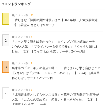
コメントランキング
コメント数：
21
1
一番好きな「韓国の男性俳優」は？【2026年版・人気投票実施
中】 | 芸能人 ねとらぼリサーチ
コメント数：
7
2
「もっと早く買えば良かった」 カインズの“車内遮光カーテ
ン”が大人気 「プライバシーも保てて安心」「ぐっすり眠れま
した」（2/2） | ライフ ねとらぼリサーチ：2ページ目
コメント数：
7
3
兵庫県の「ケーキ」の名店10選！ 一番うまいと思う店はどこ？
【7月12日は「デコレーションケーキの日」！】（2/4） | 兵庫県
ねとらぼリサーチ：2ページ目
コメント数：
5
4
「北海道土産としてもセンス抜群」六花亭の“店舗限定”お菓子が
人気 「こんなの初めて」「箱買いするべきだった」（1/2） |
北海道 ねとらぼリサーチ