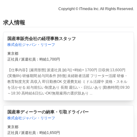
Copyright © ITmedia Inc. All Rights Reserved.
求人情報
国産車販売会社の経理事務スタッフ
株式会社ジャパン・リリーフ
東京都
正社員 / 派遣社員：時給1,700円
【仕事内容】[雇用形態] 派遣社員 [給与] <時給> 1700円 日収例:13,600円
(実働8h) 研修期間:給与同条件 [特徴] 未経験者活躍 フリーター活躍 研修・
教育制度充実 高収入 即日勤務OK 交通費支給 ミドル活躍中 資格・スキル
を活かせる 給与前払い制度あり 長期 週払い・日払いあり [勤務時間] 09:30
～18:30 高時給&日払いOK!無期雇用の選択肢あり ...
国産車ディーラーの納車・引取ドライバー
株式会社ジャパン・リリーフ
東京都
正社員 / 派遣社員：時給1,650円