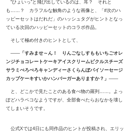
“ひょいっ”と飛び出しているのは、耳？ それと
も……？ カラフルな触角のような画像と、「#次のハ
ッピーセットはだれだ」のハッシュタグがヒントとなっ
ている次回のハッピーセットのコラボ作品。
そして極め付きのヒントとして、
――
「すみませ～ん！ りんごなしすももいちごオレ
ンジチョコレートケーキアイスクリームピクルスチーズ
サラミぺろぺろキャンディーさくらんぼパイソーセージ
カップケーキすいかハンバーガーありますか？」
――
と、どこかで見たことのある食べ物の羅列……。よっ
ぽどハラペコなようですが、全部食べたらおなかを壊し
てしまいそうです。
公式Xでは4日にも同作品のヒントが投稿され、エリッ