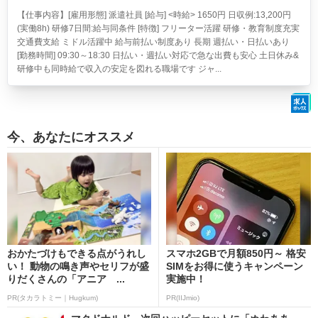
【仕事内容】[雇用形態] 派遣社員 [給与] <時給> 1650円 日収例:13,200円
(実働8h) 研修7日間:給与同条件 [特徴] フリーター活躍 研修・教育制度充実
交通費支給 ミドル活躍中 給与前払い制度あり 長期 週払い・日払いあり
[勤務時間] 09:30～18:30 日払い・週払い対応で急な出費も安心 土日休み&
研修中も同時給で収入の安定を図れる職場です ジャ...
今、あなたにオススメ
おかたづけもできる点がうれし
スマホ2GBで月額850円～ 格安
い！ 動物の鳴き声やセリフが盛
SIMをお得に使うキャンペーン
りだくさんの「アニア ...
実施中！
PR(タカラトミー｜Hugkum)
PR(IIJmio)