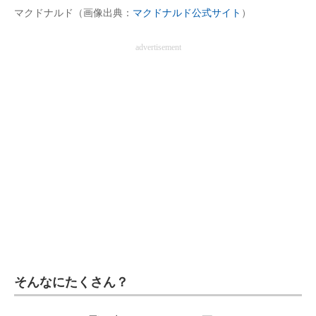
マクドナルド（画像出典：
マクドナルド公式サイト
）
企業向けIT製品の総合サイト
IT製品の技術・比較・事例
advertisement
製造業のIT導入・活用を支援
モノづくり技術者専門サイト
エレクトロニクス専門サイト
電子設計の基本と応用
エネルギーの専門メディア
建設×テクノロジーの最前線
ちょっと気になるネットの話題
そんなにたくさん？