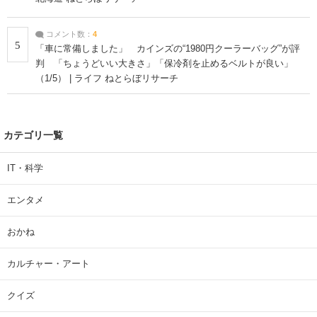
コメント数：
4
5
「車に常備しました」 カインズの“1980円クーラーバッグ”が評
判 「ちょうどいい大きさ」「保冷剤を止めるベルトが良い」
（1/5） | ライフ ねとらぼリサーチ
カテゴリ一覧
IT・科学
エンタメ
おかね
カルチャー・アート
クイズ