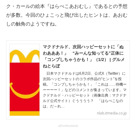
ク・カールの絵本『はらぺこあおむし』であるとの予想
が多数。今回のひょこっと飛び出したヒントは、あおむ
しの触角のようですね。
マクドナルド、次回ハッピーセットに「ぬ
わあああ！」 “みーんな知ってる”正体に
「コンプしちゃうかも！」（1/2） | グルメ
ねとらぼ
日本マクドナルドは6月2日、公式X（Twitter）に
次回ハッピーセットのコラボ作品の“ヒント”を投
稿。「コンプしちゃうかも！」「これは……待機ー
ーーーー！」などのコメントが集まっています。マ
クドナルド・ハッピーセット（画像出典：マクドナ
ルド公式サイト）ぐうううう？ 「はらぺこなの
は、だ～れ…
nlab.itmedia.co.jp
advertisement