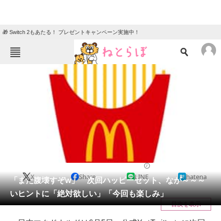
🎁 Switch 2もあたる！ プレゼントキャンペーン実施中！
ねとらぼメニュー
TOP
ニュース
エンタメ
クイズ
グルメ
地域
住まい
教育・育児
動物
リサーチ
グルメ
2025/06/06 08:01（公開）
X
Share
LINE
hatena
会員記事
「また腹壊すぞw」 次回ハッピーセット、なが～～～
いヒントに「絶対欲しい」「今回も楽しみ」
メディア
目次を表示
注目記事を集めた総合ページ