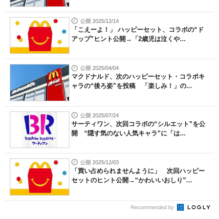
公開 2025/12/14
「こえーよ！」 ハッピーセット、コラボの“ド
アップ”ヒント公開→「2歳児は泣くや...
公開 2025/04/04
マクドナルド、次のハッピーセット・コラボキ
ャラの“後ろ姿”を投稿 「楽しみ！」の...
公開 2025/07/24
サーティワン、次回コラボの“シルエット”を公
開 “隠す気のない人気キャラ”に「は...
公開 2025/12/03
「買い占められませんように」 次回ハッピー
セットのヒント公開→“かわいいおしり”...
Recommended by