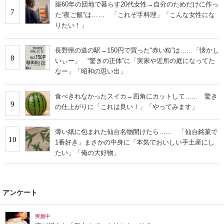
築60年の団地で暮らす20代女性→自分のためだけに作っ
7
た“夜ご飯”は…… 「これぞ手料理」「こんな女性にな
りたい！」
長野県の道の駅→150円で買った“赤い粒”は……「懐かし
8
いぃー」 “驚きの正体”に「実家や近所の庭になってた
なー」「昭和の思い出」
食べきれなかったスイカ→四角にカットして…… 驚き
9
の仕上がりに「これは良い！」「やってみます」
薄い紙に包まれた仙台名物開けたら…… 「仙台銘菓で
10
1番好き」まさかの中身に「本気でおいしい手土産にし
たい」「俺の大好物」
アンケート
実施中