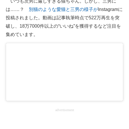
いつも次男に厳しすぎる猫ちゃん。しかし、三男に
は……？
別猫のような愛猫と三男の様子が
Instagramに
ITの今と未来を見通す
投稿されました。動画は記事執筆時点で522万再生を突
スマホと通信の最新トレンド
破し、18万7000件以上の“いいね”を獲得するなど注目を
集めています。
進化するPCとデバイスの未来
好きが集まる 比べて選べる
ビジネスと働き方のヒント
AI活用のいまが分かる
企業ITのトレンドを詳説
経営リーダーのコミュニティ
advertisement
マーケ×ITの今がよく分かる
ITエンジニア向け専門サイト