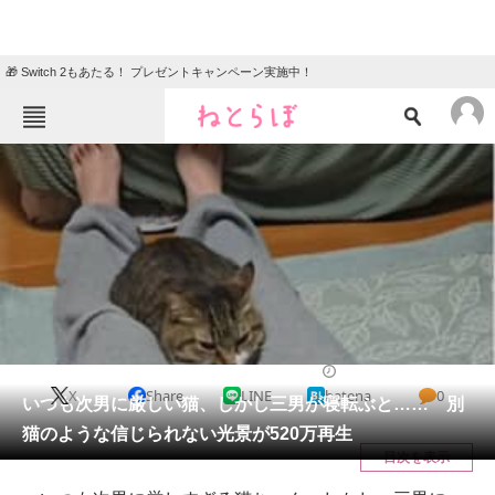
🎁 Switch 2もあたる！ プレゼントキャンペーン実施中！
ねとらぼメニュー
TOP
ニュース
エンタメ
クイズ
グルメ
地域
住まい
教育・育児
動物
リサーチ
猫
2025/06/08 10:15（公開）
X
Share
LINE
hatena
0
会員記事
いつも次男に厳しい猫、しかし三男が寝転ぶと…… 別
猫のような信じられない光景が520万再生
メディア
目次を表示
注目記事を集めた総合ページ