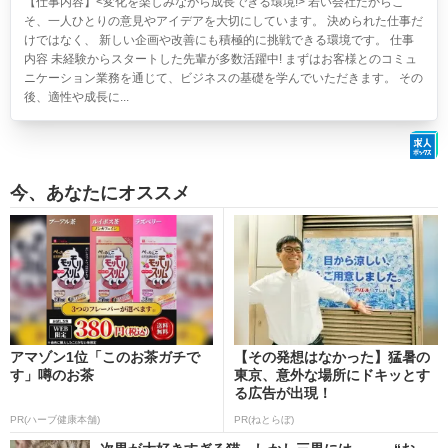
【仕事内容】<変化を楽しみながら成長できる環境!> 若い会社だからこ
そ、一人ひとりの意見やアイデアを大切にしています。 決められた仕事だ
けではなく、 新しい企画や改善にも積極的に挑戦できる環境です。 仕事
内容 未経験からスタートした先輩が多数活躍中! まずはお客様とのコミュ
ニケーション業務を通じて、ビジネスの基礎を学んでいただきます。 その
後、適性や成長に...
今、あなたにオススメ
アマゾン1位「このお茶ガチで
【その発想はなかった】猛暑の
す」噂のお茶
東京、意外な場所にドキッとす
る広告が出現！
PR(ハーブ健康本舗)
PR(ねとらぼ)