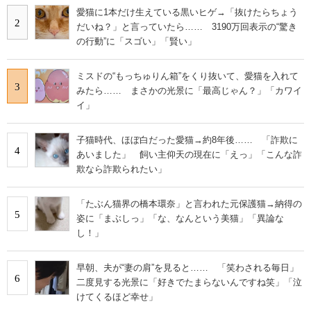
愛猫に1本だけ生えている黒いヒゲ→「抜けたらちょう
2
だいね？」と言っていたら…… 3190万回表示の“驚き
の行動”に「スゴい」「賢い」
ミスドの“もっちゅりん箱”をくり抜いて、愛猫を入れて
3
みたら…… まさかの光景に「最高じゃん？」「カワイ
イ」
子猫時代、ほぼ白だった愛猫→約8年後…… 「詐欺に
4
あいました」 飼い主仰天の現在に「えっ」「こんな詐
欺なら詐欺られたい」
「たぶん猫界の橋本環奈」と言われた元保護猫→納得の
5
姿に「まぶしっ」「な、なんという美猫」「異論な
し！」
早朝、夫が“妻の肩”を見ると…… 「笑わされる毎日」
6
二度見する光景に「好きでたまらないんですね笑」「泣
けてくるほど幸せ」