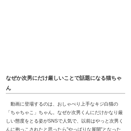
企業向けIT製品の総合サイト
IT製品の技術・比較・事例
製造業のIT導入・活用を支援
モノづくり技術者専門サイト
エレクトロニクス専門サイト
電子設計の基本と応用
なぜか次男にだけ厳しいことで話題になる猫ちゃ
エネルギーの専門メディア
ん
建設×テクノロジーの最前線
動画に登場するのは、おしゃべり上手なキジ白猫の
ちょっと気になるネットの話題
「ちゃちゃこ」ちゃん。なぜか次男くんにだけかなり厳
しい態度をとる姿がSNSで人気で、以前はやっと次男く
んに抱っこされたと思ったら”やっぱりな展開”となった