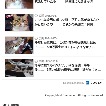
我慢していたら…… 限界迎えたまさかの...
公開 2025/01/17
いつもは次男に厳しい猫、正月に気がゆるんだ
かと思いきや…… まさかの展開に「何回...
公開 2024/09/04
帰省した次男に、なぜか猫が毎回説教し始め
て…… 580万再生のコントのようなオチ...
公開 2024/10/26
海岸に捨てられていた子猫を保護→半年
後…… 3匹の成長の様子に感動「涙が出てき
ま...
Recommended by
Copyright © ITmedia Inc. All Rights Reserved.
求人情報