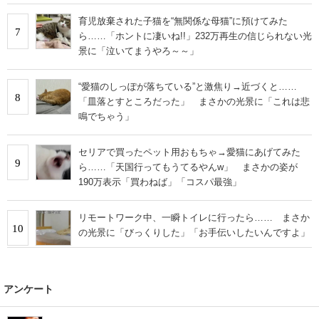
育児放棄された子猫を“無関係な母猫”に預けてみた
7
ら……「ホントに凄いね!!」232万再生の信じられない光
景に「泣いてまうやろ～～」
“愛猫のしっぽが落ちている”と激焦り→近づくと……
8
「皿落とすところだった」 まさかの光景に「これは悲
鳴でちゃう」
セリアで買ったペット用おもちゃ→愛猫にあげてみた
9
ら……「天国行ってもうてるやんw」 まさかの姿が
190万表示「買わねば」「コスパ最強」
リモートワーク中、一瞬トイレに行ったら…… まさか
10
の光景に「びっくりした」「お手伝いしたいんですよ」
アンケート