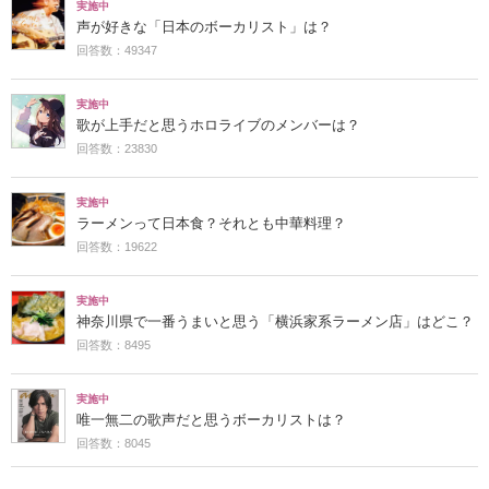
実施中
声が好きな「日本のボーカリスト」は？
回答数：49347
実施中
歌が上手だと思うホロライブのメンバーは？
回答数：23830
実施中
ラーメンって日本食？それとも中華料理？
回答数：19622
実施中
神奈川県で一番うまいと思う「横浜家系ラーメン店」はどこ？
回答数：8495
実施中
唯一無二の歌声だと思うボーカリストは？
回答数：8045