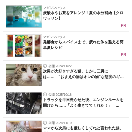
マガジンハウス
炭酸水やお茶をアレンジ！夏の水分補給【クロ
ワッサン】
PR
マガジンハウス
発酵食からスパイスまで、疲れた体を整える簡
単夏レシピ
PR
公開 2024/11/22
次男が大好きすぎる猫、しかし三男に
は…… “おまえの物はオレの物”な態度のギャ
ッ...
公開 2025/10/18
トラックを半日走らせた後、エンジンルームを
開けたら……「よく生きててくれた！」 ...
公開 2024/11/10
ママから次男にも優しくしてねと言われた猫、