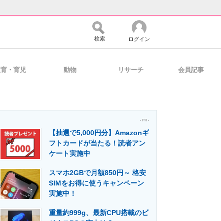
検索
ログイン
教育・育児
動物
リサーチ
会員記事
バイスの未来
好きが集まる 比べて選べる
- PR -
【抽選で5,000円分】Amazonギ
コミュニティ
マーケ×ITの今がよく分かる
フトカードが当たる！読者アン
ケート実施中
スマホ2GBで月額850円～ 格安
・活用を支援
SIMをお得に使うキャンペーン
実施中！
重量約999g、最新CPU搭載のビ