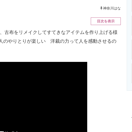
ニクス専門サイト
電子設計の基本と応用
エネルギーの専
神奈川はな
目次を表示
が、古布をリメイクしてすてきなアイテムを作り上げる様
3人のやりとりが楽しい 洋裁の力って人を感動させるの