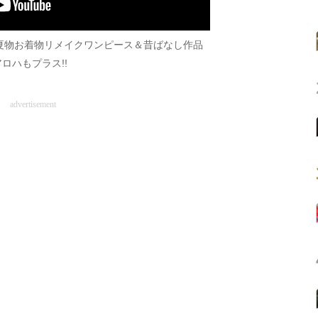
夏物お着物リメイクワンピース＆昔ばなし作品
ロハもプラス!!
advertisement