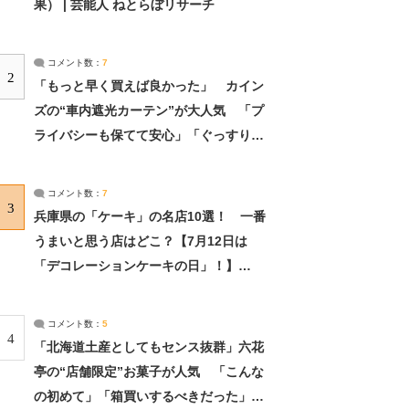
果） | 芸能人 ねとらぼリサーチ
コメント数：
7
2
「もっと早く買えば良かった」 カイン
ズの“車内遮光カーテン”が大人気 「プ
ライバシーも保てて安心」「ぐっすり眠
れました」（2/2） | ライフ ねとらぼリ
サーチ：2ページ目
コメント数：
7
3
兵庫県の「ケーキ」の名店10選！ 一番
うまいと思う店はどこ？【7月12日は
「デコレーションケーキの日」！】
（2/4） | 兵庫県 ねとらぼリサーチ：2ペ
ージ目
コメント数：
5
4
「北海道土産としてもセンス抜群」六花
亭の“店舗限定”お菓子が人気 「こんな
の初めて」「箱買いするべきだった」