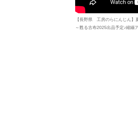
【長野県 工房のらにんじん】
～甦る古布2025出品予定♪縮緬ア