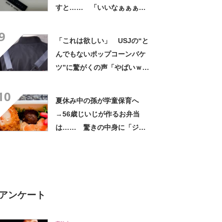
すと…… 「いいなぁぁぁぁ
ぁ！」まさかのお宝に「胸熱
9
ですね……」
「これは欲しい」 USJの“と
んでもないポップコーンバケ
ツ”に驚がくの声「やばいｗ
ｗ」「天才的発想」
10
夏休み中の孫が学童保育へ
→56歳じいじが作るお弁当
は…… 驚きの中身に「ジイ
ジの派遣お願いします」「孫
だった気がしてきた」
アンケート