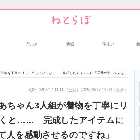
グルメ
地域
住まい
と未来を見通す
スマホと通信の最新トレンド
進化するPCとデ
を丁寧にリメイクしていくと…… 完成したアイテムに「洋裁の力って人を感動させるのですね」
のいまが分かる
企業ITのトレンドを詳説
経営リーダーの
2025/06/17 11:00（公開）
2025/06/17 11:00（更新）
あちゃん3人組が着物を丁寧にリ
T製品の総合サイト
IT製品の技術・比較・事例
製造業のIT導入
くと…… 完成したアイテムに
て人を感動させるのですね」