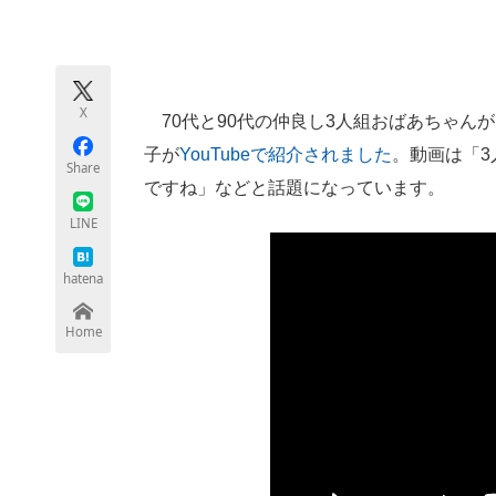
モノづくり技術者専門サイト
エレクトロ
X
70代と90代の仲良し3人組おばあちゃん
ちょっと気になるネットの話題
子が
YouTubeで紹介されました
。動画は「
Share
ですね」などと話題になっています。
LINE
hatena
Home