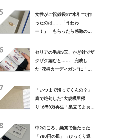
ー」「ホント豪華な夕飯」
5
女性がご祝儀袋の“水引”で作
ったのは……「うわわ
ー！」 もらったら感激のデ
ザインに「こんなかわいい水
6
引見たのは初めて」
セリアの毛糸9玉、かぎ針でザ
クザク編むと…… 完成し
た“花柄カーディガン”に「す
てきですね」「ちょうど欲し
7
かった」
「いつまで帰ってくんの？」
庭で絶句した“大規模里帰
り”が59万再生「巣立てよぉぉ
ぉ…」「ずっとのおうち？」
8
中2のころ、懸賞で当たった
「780円の皿」→ひっくり返