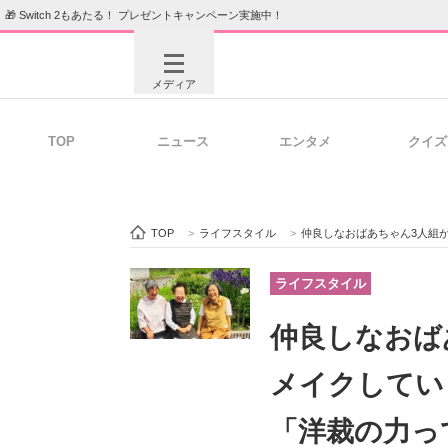
🎁 Switch 2もあたる！ プレゼントキャンペーン実施中！
メディア
TOP
ニュース
エンタメ
クイズ
注目記事を集めた総合ページ
ITの今
TOP
>
ライフスタイル
>
仲良しなおばあちゃん3人組が着物
ビジネスと働き方のヒント
AI活用
ライフスタイル
仲良しなおば
ITエンジニア向け専門サイト
企業向けI
メイクしてい
「洋裁の力っ