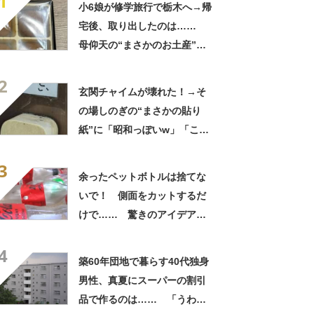
1
小6娘が修学旅行で栃木へ→帰
宅後、取り出したのは……
母仰天の“まさかのお土産”に
「仕掛けが凄すぎる!!」「娘
2
から賄賂がw」
玄関チャイムが壊れた！→そ
の場しのぎの“まさかの貼り
紙”に「昭和っぽいw」「こん
なん貼ったら連呼やで」
3
余ったペットボトルは捨てな
いで！ 側面をカットするだ
けで…… 驚きのアイデアに
「すてきなアイデア！」「目
4
からウロコの発想」【海外】
築60年団地で暮らす40代独身
男性、真夏にスーパーの割引
品で作るのは…… 「うわ