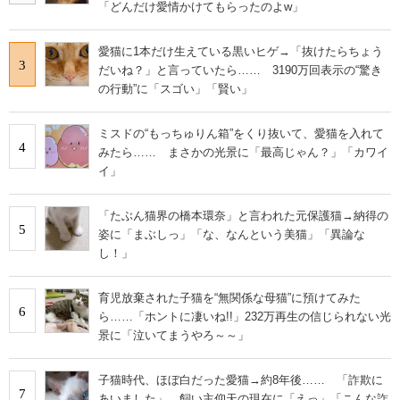
「どんだけ愛情かけてもらったのよw」
愛猫に1本だけ生えている黒いヒゲ→「抜けたらちょう
3
だいね？」と言っていたら…… 3190万回表示の“驚き
の行動”に「スゴい」「賢い」
ミスドの“もっちゅりん箱”をくり抜いて、愛猫を入れて
4
みたら…… まさかの光景に「最高じゃん？」「カワイ
イ」
「たぶん猫界の橋本環奈」と言われた元保護猫→納得の
5
姿に「まぶしっ」「な、なんという美猫」「異論な
し！」
育児放棄された子猫を“無関係な母猫”に預けてみた
6
ら……「ホントに凄いね!!」232万再生の信じられない光
景に「泣いてまうやろ～～」
子猫時代、ほぼ白だった愛猫→約8年後…… 「詐欺に
7
あいました」 飼い主仰天の現在に「えっ」「こんな詐