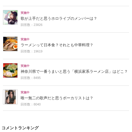
実施中
歌が上手だと思うホロライブのメンバーは？
回答数：23826
実施中
ラーメンって日本食？それとも中華料理？
回答数：19619
実施中
神奈川県で一番うまいと思う「横浜家系ラーメン店」はどこ？
回答数：8495
実施中
唯一無二の歌声だと思うボーカリストは？
回答数：8040
コメントランキング