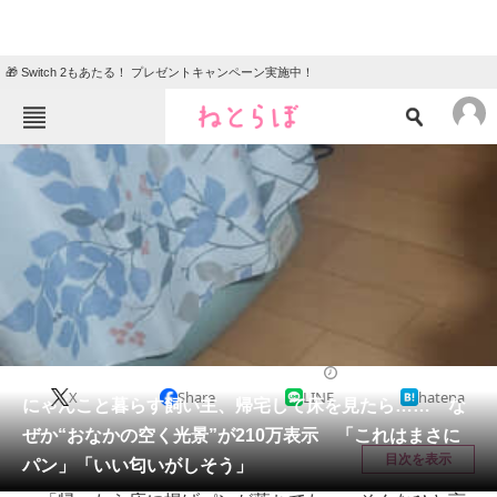
🎁 Switch 2もあたる！ プレゼントキャンペーン実施中！
ねとらぼメニュー
TOP
ニュース
エンタメ
クイズ
グルメ
地域
住まい
教育・育児
動物
リサーチ
猫
2025/06/18 09:30（公開）
X
Share
LINE
hatena
会員記事
にゃんこと暮らす飼い主、帰宅して床を見たら…… な
ぜか“おなかの空く光景”が210万表示 「これはまさに
メディア
目次を表示
パン」「いい匂いがしそう」
注目記事を集めた総合ページ