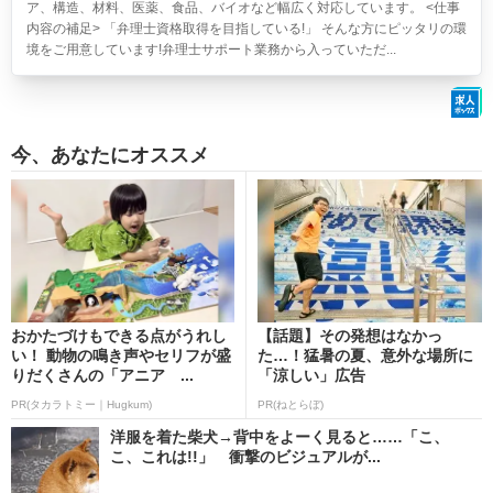
ア、構造、材料、医薬、食品、バイオなど幅広く対応しています。 <仕事
内容の補足> 「弁理士資格取得を目指している!」 そんな方にピッタリの環
境をご用意しています!弁理士サポート業務から入っていただ...
今、あなたにオススメ
おかたづけもできる点がうれし
【話題】その発想はなかっ
い！ 動物の鳴き声やセリフが盛
た…！猛暑の夏、意外な場所に
りだくさんの「アニア ...
「涼しい」広告
PR(タカラトミー｜Hugkum)
PR(ねとらぼ)
洋服を着た柴犬→背中をよーく見ると……「こ、
こ、これは!!」 衝撃のビジュアルが...