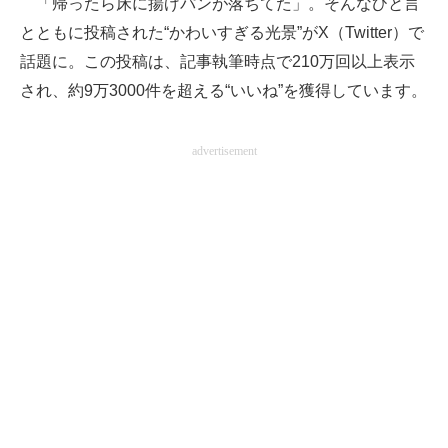
「帰ったら床に揚げパンが落ちてた」。そんなひと言
とともに投稿された“かわいすぎる光景”がX（Twitter）で
ITの今と未来を見通す
話題に。この投稿は、記事執筆時点で210万回以上表示
スマホと通信の最新トレンド
され、約9万3000件を超える“いいね”を獲得しています。
進化するPCとデバイスの未来
advertisement
好きが集まる 比べて選べる
ビジネスと働き方のヒント
AI活用のいまが分かる
企業ITのトレンドを詳説
経営リーダーのコミュニティ
マーケ×ITの今がよく分かる
ITエンジニア向け専門サイト