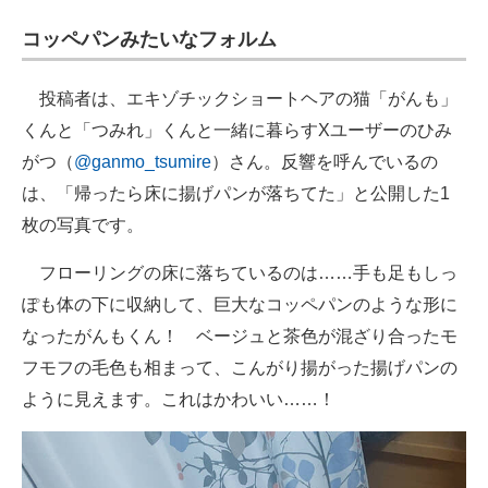
企業向けIT製品の総合サイト
コッペパンみたいなフォルム
IT製品の技術・比較・事例
投稿者は、エキゾチックショートヘアの猫「がんも」
製造業のIT導入・活用を支援
くんと「つみれ」くんと一緒に暮らすXユーザーのひみ
がつ（
@ganmo_tsumire
）さん。反響を呼んでいるの
モノづくり技術者専門サイト
は、「帰ったら床に揚げパンが落ちてた」と公開した1
エレクトロニクス専門サイト
枚の写真です。
電子設計の基本と応用
フローリングの床に落ちているのは……手も足もしっ
ぽも体の下に収納して、巨大なコッペパンのような形に
エネルギーの専門メディア
なったがんもくん！ ベージュと茶色が混ざり合ったモ
建設×テクノロジーの最前線
フモフの毛色も相まって、こんがり揚がった揚げパンの
ように見えます。これはかわいい……！
ちょっと気になるネットの話題