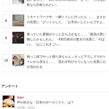
欺なら詐欺られたい」
リモートワーク中、一瞬トイレに行ったら…… まさか
8
の光景に「びっくりした」「お手伝いしたいんですよ」
座っていた愛猫がスッと立ち上がると……「最高の買い
9
物したかもしれん」 430万表示の驚きの光景に「やば
い」「なにこれすごい」
抱っこ紐でやっと寝た赤ちゃん→そっと下ろしママがト
10
イレから戻ると…… 思わず叫びそうになった光景に心
が洗われる
アンケート
実施中
声が好きな「日本のボーカリスト」は？
回答数：49331