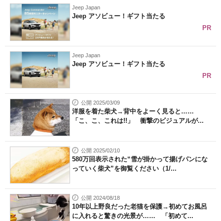
Jeep Japan
Jeep アソビュー！ギフト当たる
PR
Jeep Japan
Jeep アソビュー！ギフト当たる
PR
公開 2025/03/09
洋服を着た柴犬→背中をよーく見ると……
「こ、こ、これは!!」 衝撃のビジュアルが...
公開 2025/02/10
580万回表示された“雪が掛かって揚げパンにな
っていく柴犬”を御覧ください（1/...
公開 2024/08/18
10年以上野良だった老猫を保護→初めてお風呂
に入れると驚きの光景が…… 「初めて...