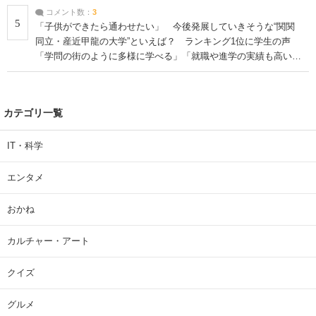
コメント数：
3
5
「子供ができたら通わせたい」 今後発展していきそうな“関関
同立・産近甲龍の大学”といえば？ ランキング1位に学生の声
「学問の街のように多様に学べる」「就職や進学の実績も高い」
| 大学 ねとらぼリサーチ
カテゴリ一覧
IT・科学
エンタメ
おかね
カルチャー・アート
クイズ
グルメ