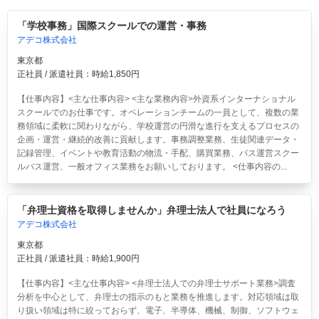
「学校事務」国際スクールでの運営・事務
アデコ株式会社
東京都
正社員 / 派遣社員：時給1,850円
【仕事内容】<主な仕事内容> <主な業務内容>外資系インターナショナル
スクールでのお仕事です。オペレーションチームの一員として、複数の業
務領域に柔軟に関わりながら、学校運営の円滑な進行を支えるプロセスの
企画・運営・継続的改善に貢献します。事務調整業務、生徒関連データ・
記録管理、イベントや教育活動の物流・手配、購買業務、バス運営スクー
ルバス運営、一般オフィス業務をお願いしております。 <仕事内容の...
「弁理士資格を取得しませんか」弁理士法人で社員になろう
アデコ株式会社
東京都
正社員 / 派遣社員：時給1,900円
【仕事内容】<主な仕事内容> <弁理士法人での弁理士サポート業務>調査
分析を中心として、弁理士の指示のもと業務を推進します。対応領域は取
り扱い領域は特に絞っておらず、電子、半導体、機械、制御、ソフトウェ