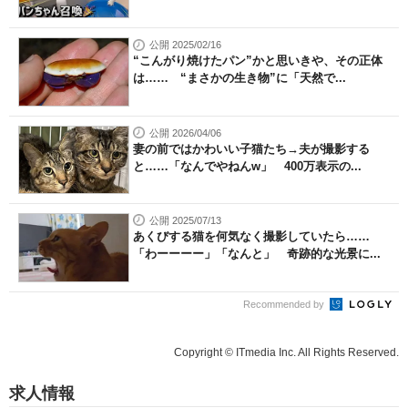
公開 2025/02/16
“こんがり焼けたパン”かと思いきや、その正体
は…… “まさかの生き物”に「天然で...
公開 2026/04/06
妻の前ではかわいい子猫たち→夫が撮影する
と……「なんでやねんw」 400万表示の...
公開 2025/07/13
あくびする猫を何気なく撮影していたら……
「わーーーー」「なんと」 奇跡的な光景に...
Recommended by
Copyright © ITmedia Inc. All Rights Reserved.
求人情報