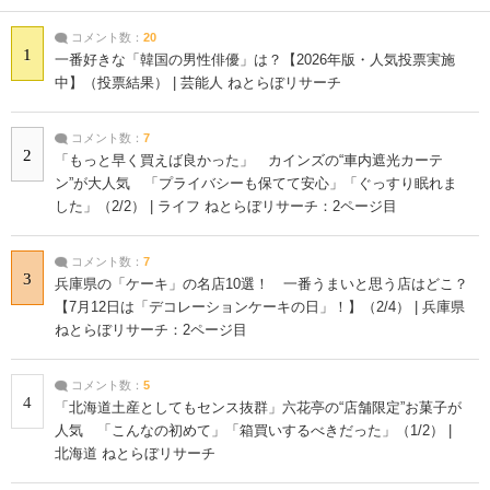
コメント数：
20
1
一番好きな「韓国の男性俳優」は？【2026年版・人気投票実施
中】（投票結果） | 芸能人 ねとらぼリサーチ
コメント数：
7
2
「もっと早く買えば良かった」 カインズの“車内遮光カーテ
ン”が大人気 「プライバシーも保てて安心」「ぐっすり眠れま
した」（2/2） | ライフ ねとらぼリサーチ：2ページ目
コメント数：
7
3
兵庫県の「ケーキ」の名店10選！ 一番うまいと思う店はどこ？
【7月12日は「デコレーションケーキの日」！】（2/4） | 兵庫県
ねとらぼリサーチ：2ページ目
コメント数：
5
4
「北海道土産としてもセンス抜群」六花亭の“店舗限定”お菓子が
人気 「こんなの初めて」「箱買いするべきだった」（1/2） |
北海道 ねとらぼリサーチ