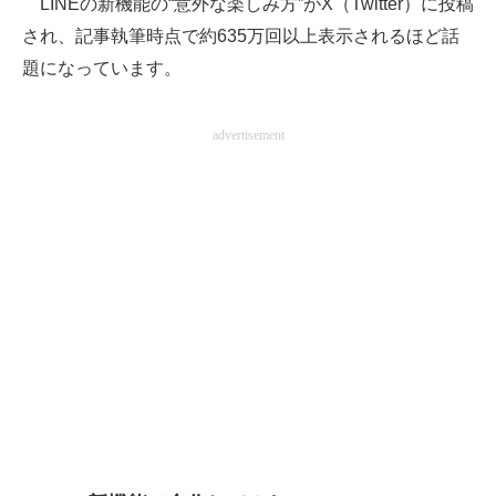
LINEの新機能の“意外な楽しみ方”がX（Twitter）に投稿
され、記事執筆時点で約635万回以上表示されるほど話
ITの今と未来を見通す
題になっています。
スマホと通信の最新トレンド
advertisement
進化するPCとデバイスの未来
好きが集まる 比べて選べる
ビジネスと働き方のヒント
AI活用のいまが分かる
企業ITのトレンドを詳説
経営リーダーのコミュニティ
マーケ×ITの今がよく分かる
ITエンジニア向け専門サイト