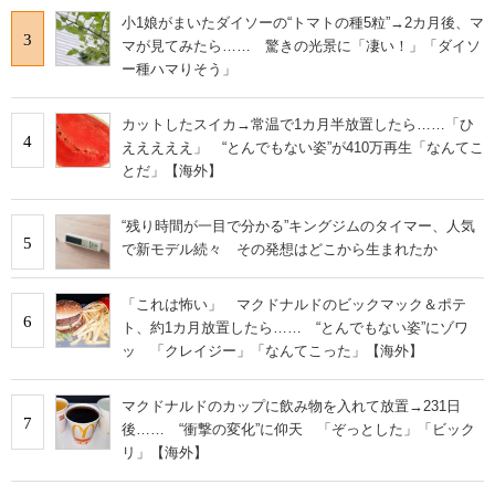
小1娘がまいたダイソーの“トマトの種5粒”→2カ月後、マ
3
マが見てみたら…… 驚きの光景に「凄い！」「ダイソ
ー種ハマりそう」
カットしたスイカ→常温で1カ月半放置したら……「ひ
4
えええええ」 “とんでもない姿”が410万再生「なんてこ
とだ」【海外】
“残り時間が一目で分かる”キングジムのタイマー、人気
5
で新モデル続々 その発想はどこから生まれたか
「これは怖い」 マクドナルドのビックマック＆ポテ
6
ト、約1カ月放置したら…… “とんでもない姿”にゾワ
ッ 「クレイジー」「なんてこった」【海外】
マクドナルドのカップに飲み物を入れて放置→231日
7
後…… “衝撃の変化”に仰天 「ぞっとした」「ビック
リ」【海外】