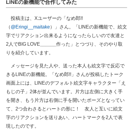
LINEの新機能で合作してみた
企業向けIT製品の総合サイト
投稿主は、Xユーザーの「なめ郎!!
IT製品の技術・比較・事例
（
@Eringi__maitake
）」さん。「LINEの新機能で、絵文
製造業のIT導入・活用を支援
字でリアクション出来るようになったらしいので友達と
2人でBIG LOVE
______
作った」とつづり、そのやり取
モノづくり技術者専門サイト
りを紹介しています。
エレクトロニクス専門サイト
メッセージを見た人や、送った本人も絵文字で反応で
電子設計の基本と応用
きるLINEの新機能。「なめ郎!!」さんが投稿したトーク
画面上には、LINEのデフォルト絵文字キャラクター「え
エネルギーの専門メディア
もじの子」2体が並んでいます。片方は左側に大きく手
建設×テクノロジーの最前線
を開き、もう片方は右側に手を開いたポーズとなってい
て、2つ合わさるとハートの形に！ 友人と互いに絵文
ちょっと気になるネットの話題
字のリアクションを送りあい、ハートマークを2人で表
現したのです。