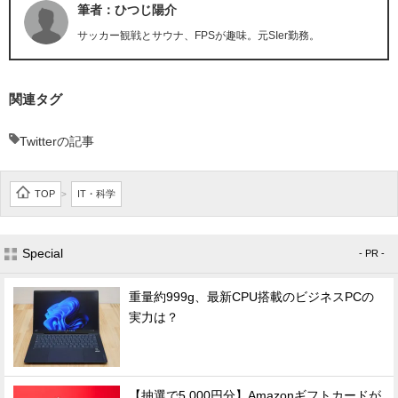
筆者：ひつじ陽介
サッカー観戦とサウナ、FPSが趣味。元SIer勤務。
関連タグ
Twitterの記事
TOP
IT・科学
>
Special
- PR -
重量約999g、最新CPU搭載のビジネスPCの
実力は？
【抽選で5,000円分】Amazonギフトカードが