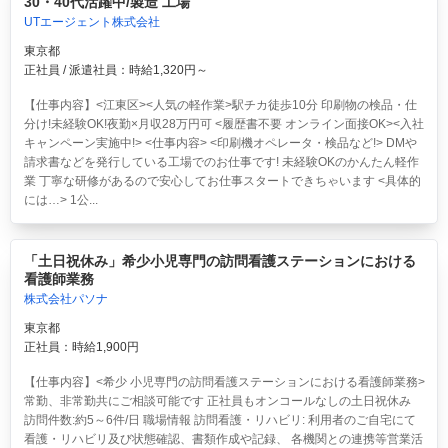
30・40代活躍中/製造 工場
UTエージェント株式会社
東京都
正社員 / 派遣社員：時給1,320円～
【仕事内容】<江東区><人気の軽作業>駅チカ徒歩10分 印刷物の検品・仕
分け!未経験OK!夜勤×月収28万円可 <履歴書不要 オンライン面接OK><入社
キャンペーン実施中!> <仕事内容> <印刷機オペレータ・検品など!> DMや
請求書などを発行している工場でのお仕事です! 未経験OKのかんたん軽作
業 丁寧な研修があるので安心してお仕事スタートできちゃいます <具体的
には…> 1公...
「土日祝休み」希少小児専門の訪問看護ステーションにおける
看護師業務
株式会社パソナ
東京都
正社員：時給1,900円
【仕事内容】<希少 小児専門の訪問看護ステーションにおける看護師業務>
常勤、非常勤共にご相談可能です 正社員もオンコールなしの土日祝休み
訪問件数:約5～6件/日 職場情報 訪問看護・リハビリ: 利用者のご自宅にて
看護・リハビリ及び状態確認、書類作成や記録、 各機関との連携等営業活