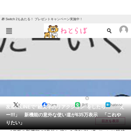
🎁 Switch 2もあたる！ プレゼントキャンペーン実施中！
ねとらぼメニュー
TOP
ニュース
エンタメ
クイズ
グルメ
地域
住まい
教育・育児
動物
リサーチ
IT・科学
2025/06/14 21:00（公開）
X
Share
LINE
hatena
会員記事
友達にLINEで“絵文字のリアクション”をしたら……「え
ー!!!」 新機能の意外な使い道が635万表示 「これや
メディア
目次を表示
りたい」
注目記事を集めた総合ページ