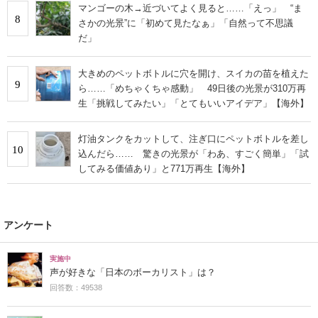
マンゴーの木→近づいてよく見ると……「えっ」 “ま
8
さかの光景”に「初めて見たなぁ」「自然って不思議
だ」
大きめのペットボトルに穴を開け、スイカの苗を植えた
9
ら……「めちゃくちゃ感動」 49日後の光景が310万再
生「挑戦してみたい」「とてもいいアイデア」【海外】
灯油タンクをカットして、注ぎ口にペットボトルを差し
10
込んだら…… 驚きの光景が「わあ、すごく簡単」「試
してみる価値あり」と771万再生【海外】
アンケート
実施中
声が好きな「日本のボーカリスト」は？
回答数：49538