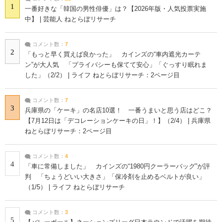
1
一番好きな「韓国の男性俳優」は？【2026年版・人気投票実施
中】 | 芸能人 ねとらぼリサーチ
コメント数：
7
2
「もっと早く買えば良かった」 カインズの“車内遮光カーテ
ン”が大人気 「プライバシーも保てて安心」「ぐっすり眠れま
した」（2/2） | ライフ ねとらぼリサーチ：2ページ目
コメント数：
7
3
兵庫県の「ケーキ」の名店10選！ 一番うまいと思う店はどこ？
【7月12日は「デコレーションケーキの日」！】（2/4） | 兵庫県
ねとらぼリサーチ：2ページ目
コメント数：
4
4
「車に常備しました」 カインズの“1980円クーラーバッグ”が評
判 「ちょうどいい大きさ」「保冷剤を止めるベルトが良い」
（1/5） | ライフ ねとらぼリサーチ
コメント数：
3
5