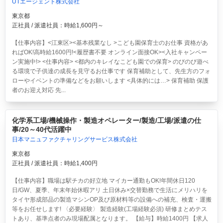
UTエージェント株式会社
東京都
正社員 / 派遣社員：時給1,600円～
【仕事内容】<江東区><基本残業なし >こども園保育士のお仕事 資格があ
ればOK!高時給1600円!<履歴書不要 オンライン面接OK><入社キャンペー
ン実施中!> <仕事内容> <都内のキレイなこども園での保育> のびのび遊べ
る環境で子供達の成長を見守るお仕事です 保育補助として、先生方のフォ
ローやイベントの準備などをお願いします <具体的には…> 保育補助 保護
者のお迎え対応 先...
化学系工場/機械操作・製造オペレーター/製造/工場/派遣の仕
事/20～40代活躍中
日本マニュファクチャリングサービス株式会社
東京都
正社員 / 派遣社員：時給1,400円
【仕事内容】職場は駅チカの好立地 マイカー通勤もOK!年間休日120
日/GW、夏季、年末年始休暇アリ 土日休み×交替勤務で生活にメリハリを
タイヤ形成部品の製造マシンOP及び原材料等の設備への補充、検査・運搬
等をお任せします! 〈必要経験〉 製造経験(工場経験必須) 研修まとめテス
トあり、基準点者のみ現場配属となります。 【給与】時給1400円 【求人