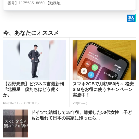
番号】1175585_8860 【勤務地...
今、あなたにオススメ
【西野亮廣】ビジネス書最新刊
スマホ2GBで月額850円～ 格安
『北極星 僕たちはどう働く
SIMをお得に使うキャンペーン
か』
実施中！
PR(FINCHI on GOETHE)
PR(IIJmio)
ドイツで結婚して18年後、離婚した50代女性→子ど
もと離れて日本の実家に帰ったら...