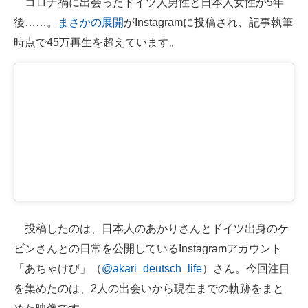
コロナ禍に出会ったドイツ人男性と日本人女性が5年
後……。
まさかの展開
がInstagramに投稿され、記事執筆
ITの今と未来を見通す
時点で45万再生を超えています。
スマホと通信の最新トレンド
進化するPCとデバイスの未来
好きが集まる 比べて選べる
ビジネスと働き方のヒント
AI活用のいまが分かる
企業ITのトレンドを詳説
投稿したのは、日本人のあかりさんとドイツ出身のケ
経営リーダーのコミュニティ
ビンさんとの日常を公開しているInstagramアカウント
マーケ×ITの今がよく分かる
「あちゃけび」（
@akari_deutsch_life
）さん。今回注目
を集めたのは、2人の出会いから現在までの軌跡をまと
ITエンジニア向け専門サイト