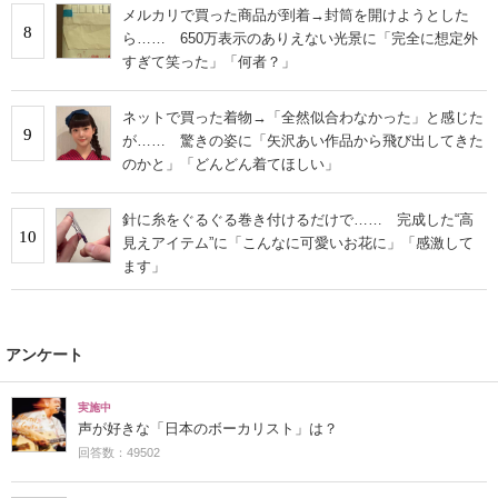
メルカリで買った商品が到着→封筒を開けようとした
8
ら…… 650万表示のありえない光景に「完全に想定外
すぎて笑った」「何者？」
ネットで買った着物→「全然似合わなかった」と感じた
9
が…… 驚きの姿に「矢沢あい作品から飛び出してきた
のかと」「どんどん着てほしい」
針に糸をぐるぐる巻き付けるだけで…… 完成した“高
10
見えアイテム”に「こんなに可愛いお花に」「感激して
ます」
アンケート
実施中
声が好きな「日本のボーカリスト」は？
回答数：49502