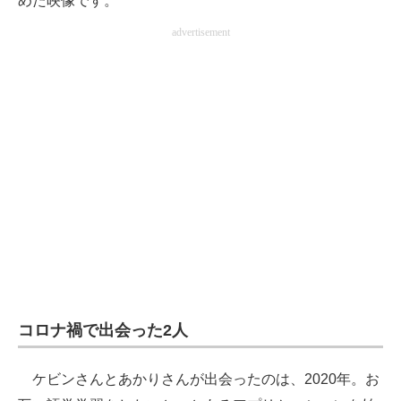
めた映像です。
企業向けIT製品の総合サイト
advertisement
IT製品の技術・比較・事例
製造業のIT導入・活用を支援
モノづくり技術者専門サイト
エレクトロニクス専門サイト
電子設計の基本と応用
エネルギーの専門メディア
建設×テクノロジーの最前線
コロナ禍で出会った2人
ちょっと気になるネットの話題
ケビンさんとあかりさんが出会ったのは、2020年。お