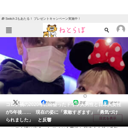
🎁 Switch 2もあたる！ プレゼントキャンペーン実施中！
ねとらぼメニュー
TOP
ニュース
エンタメ
クイズ
グルメ
地域
住まい
教育・育児
動物
リサーチ
ライフスタイル
2025/06/16 20:00（公開）
X
Share
LINE
hatena
会員記事
コロナ禍の2020年に出会ったドイツ人男性と日本人女性
が5年後…… 現在の姿に「素敵すぎます」「勇気づけ
メディア
目次を表示
られました」 と反響
注目記事を集めた総合ページ