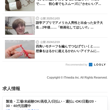
で…… 初心者でもスムーズに“かわいいア...
公開 2025/11/03
語学アプリでアメリカ人男性と出会った女子大
生→2年後……「映画化してほしい!!」...
公開 2024/12/19
四角いモチーフを編んでつなげていくと……
想像をはるかに超えるかわいいアイテムに...
Recommended by
Copyright © ITmedia Inc. All Rights Reserved.
求人情報
製造・工場/未経験OK/高収入/日払い・週払いOK/日勤/20・
30・40代活躍中