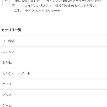
「車に常備しました」 カインズの“1980円クーラーバッグ”が評
判 「ちょうどいい大きさ」「保冷剤を止めるベルトが良い」
（1/5） | ライフ ねとらぼリサーチ
カテゴリ一覧
IT・科学
エンタメ
おかね
カルチャー・アート
クイズ
グルメ
ゲーム