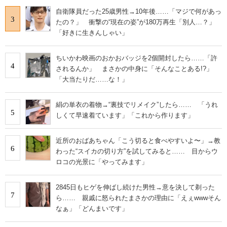
自衛隊員だった25歳男性→10年後……「マジで何があっ
3
たの？」 衝撃の“現在の姿”が180万再生「別人…？」
「好きに生きんしゃい」
ちいかわ映画のおかおバッジを2個開封したら……「許
4
されるんか」 まさかの中身に「そんなことある!?」
「大当たりだ……な！」
絹の単衣の着物→“裏技でリメイク”したら…… 「うれ
5
しくて早速着ています」「これから作ります」
近所のおばあちゃん「こう切ると食べやすいよ〜」→教
6
わった“スイカの切り方”を試してみると…… 目からウ
ロコの光景に「やってみます」
2845日もヒゲを伸ばし続けた男性→意を決して剃った
7
ら…… 親戚に怒られたまさかの理由に「えぇwwwそん
なぁ」「どんまいです」