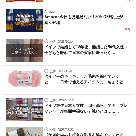
Amazon
Amazon今日も見逃せない！80%OFF以上が
続々登場
PR
公開 2025/10/14
ドイツで結婚して18年後、離婚した50代女性→
子どもと離れて日本の実家に帰ったら...
公開 2025/12/07
ダイソーのキラキラした毛糸を編んでいく
と…… 日常で使えるアイテムに「ちょうど
作...
公開 2024/03/12
ドイツ在住日本人女性、10年暮らしても「プレ
ッシャーが毎回半端ない」戦いとは……...
公開 2025/03/23
【かぎ針編み】好きな毛糸を編んでいくだけ