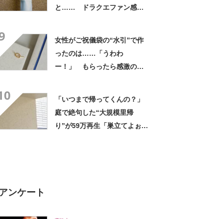
と…… ドラクエファン感動
の仕上がりに「て、天才」
9
「男子に与えてはいけないや
女性がご祝儀袋の“水引”で作
つ」
ったのは……「うわわ
ー！」 もらったら感激のデ
ザインに「こんなかわいい水
10
引見たのは初めて」
「いつまで帰ってくんの？」
庭で絶句した“大規模里帰
り”が59万再生「巣立てよぉぉ
ぉ…」「ずっとのおうち？」
アンケート