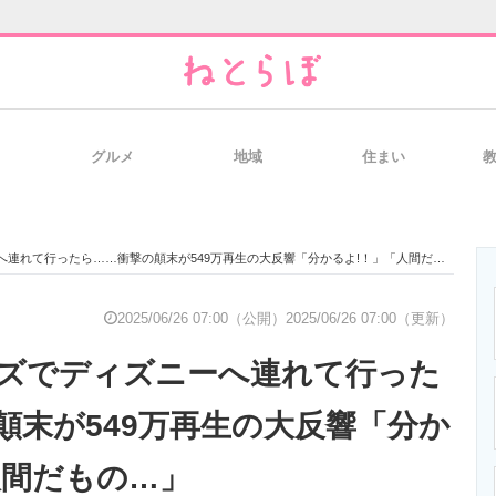
グルメ
地域
住まい
と未来を見通す
スマホと通信の最新トレンド
進化するPCとデ
れて行ったら……衝撃の顛末が549万再生の大反響「分かるよ!！」「人間だもの…」
のいまが分かる
企業ITのトレンドを詳説
経営リーダーの
2025/06/26 07:00（公開）
2025/06/26 07:00（更新）
ズでディズニーへ連れて行った
T製品の総合サイト
IT製品の技術・比較・事例
製造業のIT導入
顛末が549万再生の大反響「分か
人間だもの…」