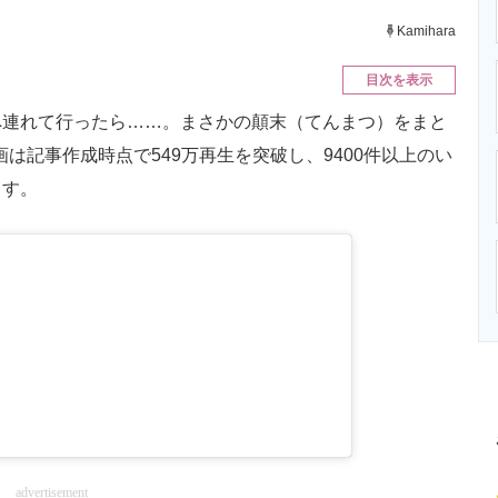
ニクス専門サイト
電子設計の基本と応用
エネルギーの専
Kamihara
目次を表示
連れて行ったら……。まさかの顛末（てんまつ）をまと
は記事作成時点で549万再生を突破し、9400件以上のい
ます。
advertisement