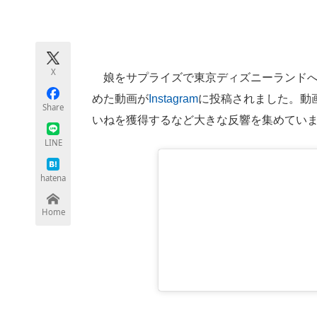
モノづくり技術者専門サイト
エレクトロ
X
娘をサプライズで東京ディズニーランドへ
ちょっと気になるネットの話題
めた動画が
Instagram
に投稿されました。動画
Share
いねを獲得するなど大きな反響を集めてい
LINE
hatena
Home