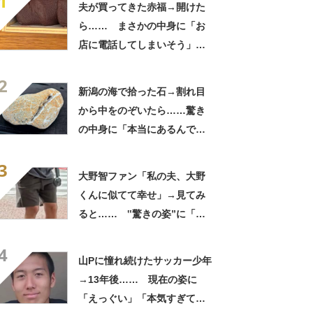
1
夫が買ってきた赤福→開けた
ら…… まさかの中身に「お
店に電話してしまいそう」
「さすがに初めて見ました
2
笑」と107万表示
新潟の海で拾った石→割れ目
から中をのぞいたら……驚き
の中身に「本当にあるんです
ね！」「お宝だ」
3
大野智ファン「私の夫、大野
くんに似てて幸せ」→見てみ
ると…… ‟驚きの姿”に「最
高すぎません？」「本物かと
4
思いました！」
山Pに憧れ続けたサッカー少年
→13年後…… 現在の姿に
「えっぐい」「本気すぎて尊