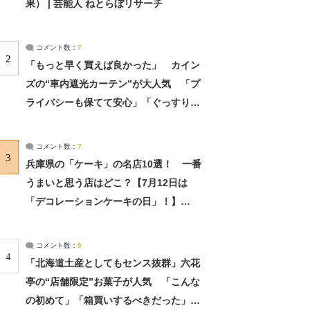
果） | 芸能人 ねとらぼリサーチ
コメント数：
7
2
「もっと早く買えば良かった」 カイン
ズの“車内遮光カーテン”が大人気 「プ
ライバシーも保てて安心」「ぐっすり眠
れました」（2/2） | ライフ ねとらぼリ
サーチ：2ページ目
コメント数：
7
3
兵庫県の「ケーキ」の名店10選！ 一番
うまいと思う店はどこ？【7月12日は
「デコレーションケーキの日」！】
（2/4） | 兵庫県 ねとらぼリサーチ：2ペ
ージ目
コメント数：
5
4
「北海道土産としてもセンス抜群」六花
亭の“店舗限定”お菓子が人気 「こんな
の初めて」「箱買いするべきだった」