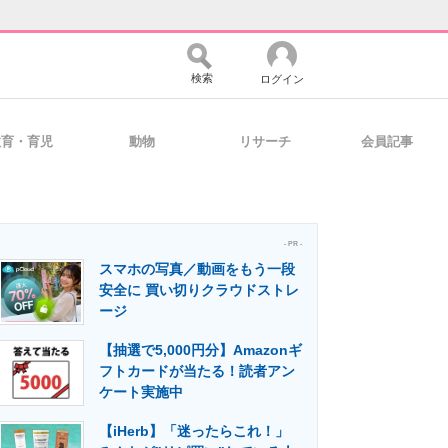
検索
ログイン
教育・育児
動物
リサーチ
会員記事
バイスの未来
好きが集まる 比べて選べる
- PR -
スマホの写真／動画をもう一段
コミュニティ
マーケ×ITの今がよく分かる
安全に 買い切りクラウドストレ
ージ
【抽選で5,000円分】Amazonギ
・活用を支援
フトカードが当たる！読者アン
ケート実施中
【iHerb】「迷ったらこれ！」