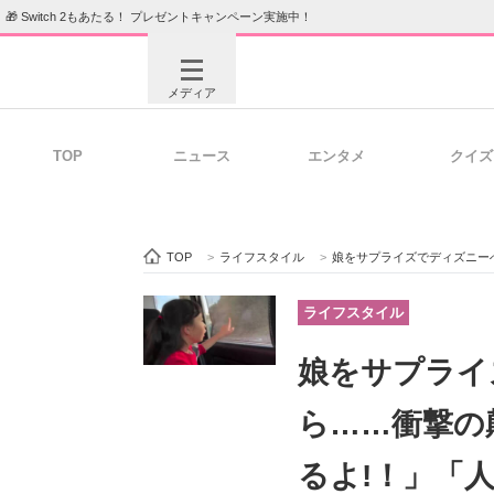
🎁 Switch 2もあたる！ プレゼントキャンペーン実施中！
メディア
TOP
ニュース
エンタメ
クイズ
注目記事を集めた総合ページ
ITの今
TOP
>
ライフスタイル
>
娘をサプライズでディズニーへ連
ビジネスと働き方のヒント
AI活用
ライフスタイル
娘をサプライ
ITエンジニア向け専門サイト
企業向けI
ら……衝撃の
るよ!！」「