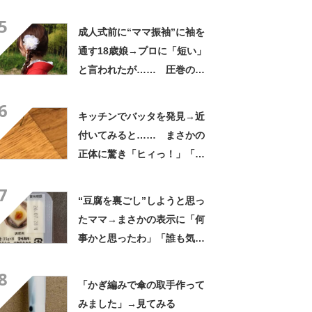
敬する」と49万再生
5
成人式前に“ママ振袖”に袖を
通す18歳娘→プロに「短い」
と言われたが…… 圧巻の着
姿に「素敵ねぇうっとり」
6
「綺麗さが引き立ちます」
キッチンでバッタを発見→近
付いてみると…… まさかの
正体に驚き「ヒィっ！」「心
臓に悪いよね、、、」
7
“豆腐を裏ごし”しようと思っ
たママ→まさかの表示に「何
事かと思ったわ」「誰も気付
かないだろうな」
8
「かぎ編みで傘の取手作って
みました」→見てみる