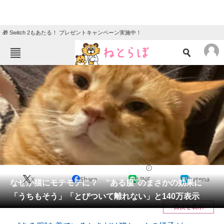
🎁 Switch 2もあたる！ プレゼントキャンペーン実施中！
ねとらぼメニュー
TOP
ニュース
エンタメ
クイズ
グルメ
地域
住まい
教育・育児
動物
リサーチ
猫
2025/06/23 19:30（公開）
X
Share
LINE
hatena
会員記事
なぜか猫にモテモテに？ “ある服”のまさかの効果に
「うちもそう」「とびついて離れない」と140万表示
メディア
目次を表示
注目記事を集めた総合ページ