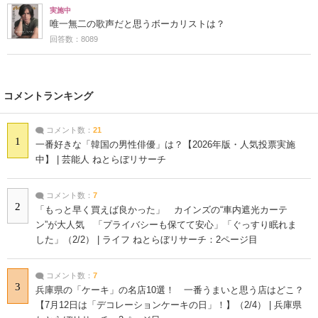
実施中
唯一無二の歌声だと思うボーカリストは？
回答数：8089
コメントランキング
コメント数：
21
1
一番好きな「韓国の男性俳優」は？【2026年版・人気投票実施
中】 | 芸能人 ねとらぼリサーチ
コメント数：
7
2
「もっと早く買えば良かった」 カインズの“車内遮光カーテ
ン”が大人気 「プライバシーも保てて安心」「ぐっすり眠れま
した」（2/2） | ライフ ねとらぼリサーチ：2ページ目
コメント数：
7
3
兵庫県の「ケーキ」の名店10選！ 一番うまいと思う店はどこ？
【7月12日は「デコレーションケーキの日」！】（2/4） | 兵庫県