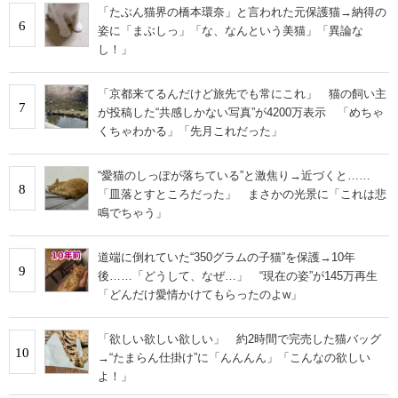
「たぶん猫界の橋本環奈」と言われた元保護猫→納得の
6
姿に「まぶしっ」「な、なんという美猫」「異論な
し！」
「京都来てるんだけど旅先でも常にこれ」 猫の飼い主
7
が投稿した“共感しかない写真”が4200万表示 「めちゃ
くちゃわかる」「先月これだった」
“愛猫のしっぽが落ちている”と激焦り→近づくと……
8
「皿落とすところだった」 まさかの光景に「これは悲
鳴でちゃう」
道端に倒れていた“350グラムの子猫”を保護→10年
9
後……「どうして、なぜ…」 “現在の姿”が145万再生
「どんだけ愛情かけてもらったのよw」
「欲しい欲しい欲しい」 約2時間で完売した猫バッグ
10
→“たまらん仕掛け”に「んんんん」「こんなの欲しい
よ！」