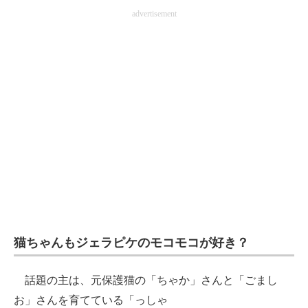
advertisement
企業向けIT製品の総合サイト
IT製品の技術・比較・事例
製造業のIT導入・活用を支援
モノづくり技術者専門サイト
エレクトロニクス専門サイト
電子設計の基本と応用
エネルギーの専門メディア
建設×テクノロジーの最前線
猫ちゃんもジェラピケのモコモコが好き？
ちょっと気になるネットの話題
話題の主は、元保護猫の「ちゃか」さんと「ごまし
お」さんを育てている「っしゃ