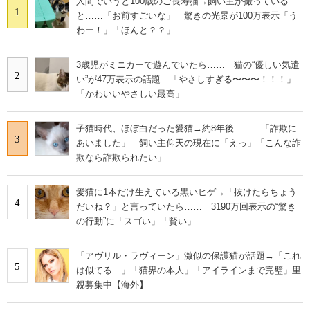
人間でいうと100歳のご長寿猫→飼い主が撮っている
1
と……「お前すごいな」 驚きの光景が100万表示「う
わー！」「ほんと？？」
3歳児がミニカーで遊んでいたら…… 猫の“優しい気遣
2
い”が47万表示の話題 「やさしすぎる〜〜〜！！！」
「かわいいやさしい最高」
子猫時代、ほぼ白だった愛猫→約8年後…… 「詐欺に
3
あいました」 飼い主仰天の現在に「えっ」「こんな詐
欺なら詐欺られたい」
愛猫に1本だけ生えている黒いヒゲ→「抜けたらちょう
4
だいね？」と言っていたら…… 3190万回表示の“驚き
の行動”に「スゴい」「賢い」
「アヴリル・ラヴィーン」激似の保護猫が話題→「これ
5
は似てる…」「猫界の本人」「アイラインまで完璧」里
親募集中【海外】