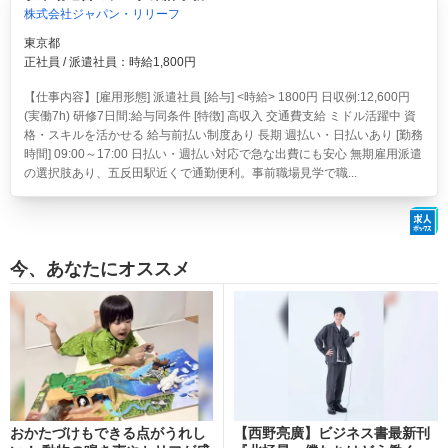
株式会社ジャパン・リリーフ
東京都
正社員 / 派遣社員：時給1,800円
【仕事内容】[雇用形態] 派遣社員 [給与] <時給> 1800円 日収例:12,600円
(実働7h) 研修7日間:給与同条件 [特徴] 高収入 交通費支給 ミドル活躍中 資
格・スキルを活かせる 給与前払い制度あり 長期 週払い・日払いあり [勤務
時間] 09:00～17:00 日払い・週払い対応で急な出費にも安心 無期雇用派遣
の選択肢あり、五反田駅近くで通勤便利。事前職場見学で職...
今、あなたにオススメ
おかたづけもできる点がうれし
【西野亮廣】ビジネス書最新刊