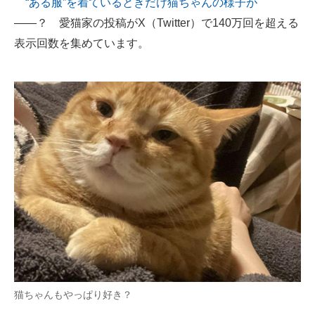
“ある服”を着ているときだけ猫ちゃんの様子が
――？ 愛猫家の投稿がX（Twitter）で140万回を超える
ITの今と未来を見通す
表示回数を集めています。
スマホと通信の最新トレンド
進化するPCとデバイスの未来
好きが集まる 比べて選べる
ビジネスと働き方のヒント
AI活用のいまが分かる
企業ITのトレンドを詳説
経営リーダーのコミュニティ
マーケ×ITの今がよく分かる
猫ちゃんもやっぱり好き？
ITエンジニア向け専門サイト