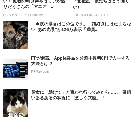
い！ 動物の鳴き声やセリフが盛
『北極星 僕たちはどう働く
りだくさんの「アニア ...
か』
PR(タカラトミー｜Hugkum)
PR(FINCHI on GOETHE)
「今夜の寒さはこの位です」 猫好きにはたまらな
い“あの光景”が126万表示「満員...
FPが解説！Apple製品を分割手数料0円で入手する
方法とは？
PR(Fav-Log)
長女に「助けて」と言われ行ってみたら…… 猫飼
いあるあるの状況に「激しく共感」「...