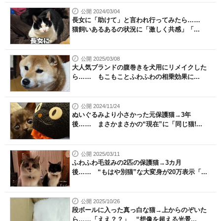
公開 2024/03/04
長女に「助けて」と言われ行ってみたら……
猫飼いあるあるの状況に「激しく共感」「...
公開 2025/03/08
大人気ブランドの腹巻きを犬用にリメイクした
ら…… もこもことふわふわの相乗効果に...
公開 2024/11/24
ぬいぐるみより小さかった元保護猫→3年
後…… まさかまさかの“現在”に「同じ猫!...
公開 2025/03/11
ふわふわ毛並みの2匹の保護猫→3カ月
後…… “もはや別猫”な大変身が20万表示「...
公開 2025/10/26
段ボールに入った真っ白な猫→上からのぞいた
ら……「ええ？？」 “想像を超える光景...