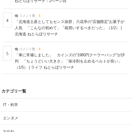
ねとらぼリサーチ：2ページ目
コメント数：
5
4
「北海道土産としてもセンス抜群」六花亭の“店舗限定”お菓子が
人気 「こんなの初めて」「箱買いするべきだった」（1/2） |
北海道 ねとらぼリサーチ
コメント数：
4
5
「車に常備しました」 カインズの“1980円クーラーバッグ”が評
判 「ちょうどいい大きさ」「保冷剤を止めるベルトが良い」
（1/5） | ライフ ねとらぼリサーチ
カテゴリ一覧
IT・科学
エンタメ
おかね