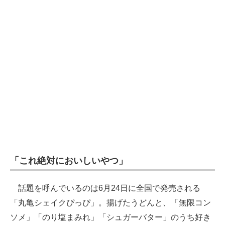
企業向けIT製品の総合サイト
IT製品の技術・比較・事例
製造業のIT導入・活用を支援
モノづくり技術者専門サイト
エレクトロニクス専門サイト
電子設計の基本と応用
エネルギーの専門メディア
「これ絶対においしいやつ」
建設×テクノロジーの最前線
ちょっと気になるネットの話題
話題を呼んでいるのは6月24日に全国で発売される
「丸亀シェイクぴっぴ」。揚げたうどんと、「無限コン
ソメ」「のり塩まみれ」「シュガーバター」のうち好き