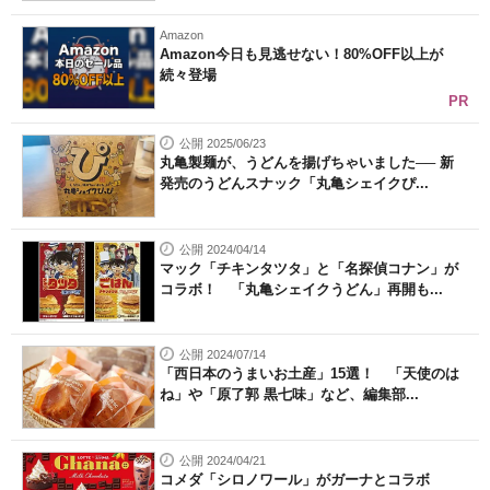
Amazon
Amazon今日も見逃せない！80%OFF以上が
続々登場
PR
公開 2025/06/23
丸亀製麺が、うどんを揚げちゃいました── 新
発売のうどんスナック「丸亀シェイクぴ...
公開 2024/04/14
マック「チキンタツタ」と「名探偵コナン」が
コラボ！ 「丸亀シェイクうどん」再開も...
公開 2024/07/14
「西日本のうまいお土産」15選！ 「天使のは
ね」や「原了郭 黒七味」など、編集部...
公開 2024/04/21
コメダ「シロノワール」がガーナとコラボ