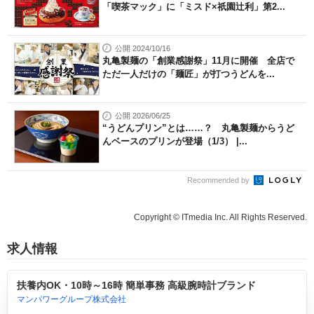
「喫茶マック」に「ミスド×祇園辻利」第2...
公開 2024/10/16
丸亀製麺の「創業感謝祭」11月に開催 全店で
ただ一人だけの「麺匠」が打つうどんを...
公開 2026/06/25
“うどんプリン”とは……？ 丸亀製麺からうど
んベースのプリンが登場（1/3） |...
Recommended by
Copyright © ITmedia Inc. All Rights Reserved.
求人情報
扶養内OK・10時～16時 簡単事務 高級腕時計ブランド
マンパワーグループ株式会社