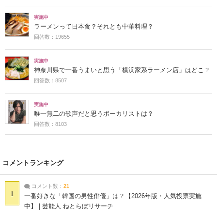
実施中
ラーメンって日本食？それとも中華料理？
回答数：19655
実施中
神奈川県で一番うまいと思う「横浜家系ラーメン店」はどこ？
回答数：8507
実施中
唯一無二の歌声だと思うボーカリストは？
回答数：8103
コメントランキング
コメント数：
21
1
一番好きな「韓国の男性俳優」は？【2026年版・人気投票実施
中】 | 芸能人 ねとらぼリサーチ