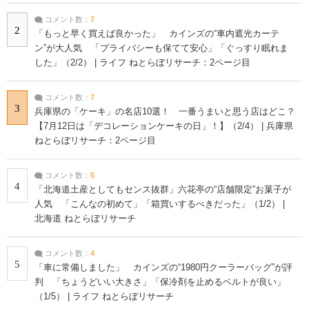
コメント数：
7
2
「もっと早く買えば良かった」 カインズの“車内遮光カーテ
ン”が大人気 「プライバシーも保てて安心」「ぐっすり眠れま
した」（2/2） | ライフ ねとらぼリサーチ：2ページ目
コメント数：
7
3
兵庫県の「ケーキ」の名店10選！ 一番うまいと思う店はどこ？
【7月12日は「デコレーションケーキの日」！】（2/4） | 兵庫県
ねとらぼリサーチ：2ページ目
コメント数：
5
4
「北海道土産としてもセンス抜群」六花亭の“店舗限定”お菓子が
人気 「こんなの初めて」「箱買いするべきだった」（1/2） |
北海道 ねとらぼリサーチ
コメント数：
4
5
「車に常備しました」 カインズの“1980円クーラーバッグ”が評
判 「ちょうどいい大きさ」「保冷剤を止めるベルトが良い」
（1/5） | ライフ ねとらぼリサーチ