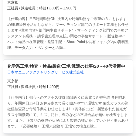
東京都
正社員 / 派遣社員：時給1,800円～1,900円
【仕事内容】日/5時間勤務OK!!扶養内や時短勤務をご希望の方にもおすす
め!事務経験を活かしながら、マーケティング部門のサポート業務をお任せ
します <業務内容> 部門内事務サポート/ ・マーケティング部門での事務ア
シスタント業務 ・請求書処理や支払い関連の事務サポート ・販促物やイ
ベント備品の在庫管理・発送手配 ・SharePointや共有フォルダ内の資料整
理、データ入力 ・ベンダーとの簡...
化学系工場/検査・検品/製造/工場/派遣の仕事/20～40代活躍中
日本マニュファクチャリングサービス株式会社
東京都
正社員 / 派遣社員：時給1,400円
【仕事内容】都心へのアクセス抜群!職場近くに家電つき寮完備 各休暇あ
り、年間休日124日 お休み多めで長く働きやすい環境です 偏光ガラスの顕
微鏡検査及び付随作業をお任せします! 〈具体的には〉 製造された偏光ガ
ラスを顕微鏡にて、キズ、汚れ、歪みなどの不具合品が無いか検査をしま
す。 また、正常品の梱包や状況により製造の補助をしていただく事もあり
ます。 〈必要経験〉 工場未経験可 工場での検査経験...