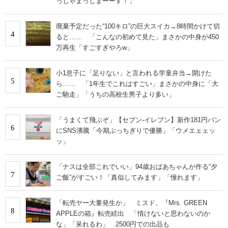
っじゃまっしまーーす！」
廃棄予定だった“100キロ”の巨大スイカ→8時間かけて切
4
ると…… 「こんなの初めて見た」まさかの中身が450
万再生「すごすぎやろw」
小1息子に「足りない」と言われる学童弁当→開けた
5
ら…… 「1年生でこれはすごい」まさかの中身に「大
ご馳走」「うちの高校生男子より多い」
「うまくて飛ぶぞ」【セブン‐イレブン】新作181円パン
6
にSNS沸騰「今期ぶっちぎりで優勝」「ウメエェェッ
ッ」
「ナスは全部これでいい」94歳おばあちゃんが作る“夕
7
ご飯”がすごい！「真似してみます」「憧れます」
「転売ヤー大量発生か」 ミスド、『Mrs. GREEN
8
APPLEの箱』転売続出 「情けないと思わないのか
な」「呆れるわ」 2500円での出品も