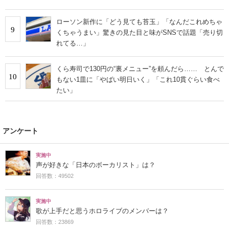
ローソン新作に「どう見ても苔玉」「なんだこれめちゃ
9
くちゃうまい」驚きの見た目と味がSNSで話題「売り切
れてる…」
くら寿司で130円の“裏メニュー”を頼んだら…… とんで
10
もない1皿に「やばい明日いく」「これ10貫ぐらい食べ
たい」
アンケート
実施中
声が好きな「日本のボーカリスト」は？
回答数：49502
実施中
歌が上手だと思うホロライブのメンバーは？
回答数：23869