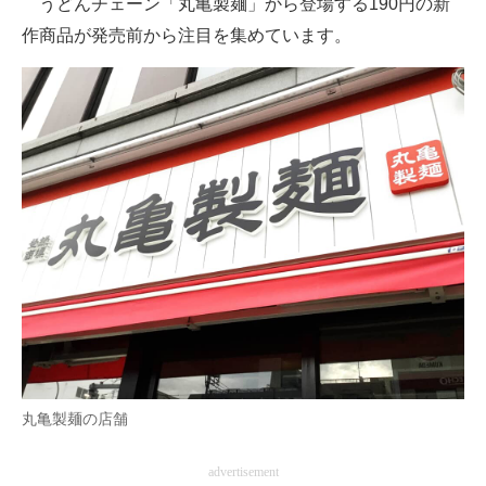
うどんチェーン「丸亀製麺」から登場する190円の新
作商品が発売前から注目を集めています。
ITの今と未来を見通す
スマホと通信の最新トレンド
進化するPCとデバイスの未来
好きが集まる 比べて選べる
ビジネスと働き方のヒント
AI活用のいまが分かる
企業ITのトレンドを詳説
経営リーダーのコミュニティ
丸亀製麺の店舗
マーケ×ITの今がよく分かる
ITエンジニア向け専門サイト
advertisement