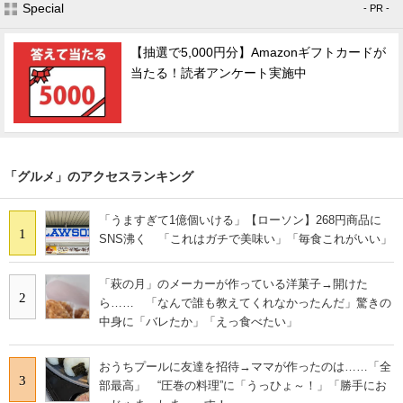
Special
- PR -
【抽選で5,000円分】Amazonギフトカードが
当たる！読者アンケート実施中
「グルメ」のアクセスランキング
「うますぎて1億個いける」【ローソン】268円商品に
1
SNS沸く 「これはガチで美味い」「毎食これがいい」
「萩の月」のメーカーが作っている洋菓子→開けた
2
ら…… 「なんで誰も教えてくれなかったんだ」驚きの
中身に「バレたか」「えっ食べたい」
おうちプールに友達を招待→ママが作ったのは……「全
3
部最高」 “圧巻の料理”に「うっひょ～！」「勝手にお