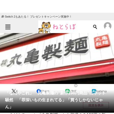
🎁 Switch 2もあたる！ プレゼントキャンペーン実施中！
ねとらぼメニュー
TOP
ニュース
エンタメ
クイズ
グルメ
地域
住まい
教育・育児
動物
リサーチ
グルメ
2025/06/18 19:47（公開）
X
Share
LINE
hatena
会員記事
「なんやこれ」 丸亀製麺の“新作190円商品”にネット
騒然 「罪深いもの生まれてる」「買うしかないじゃ
メディア
目次を表示
ん」
注目記事を集めた総合ページ