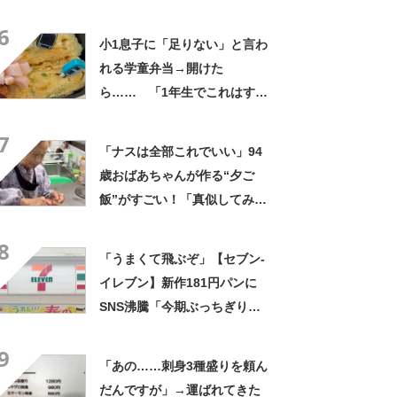
た」まさかの中身が450万再
6
生「すごすぎやろw」
小1息子に「足りない」と言わ
れる学童弁当→開けた
ら…… 「1年生でこれはすご
い」まさかの中身に「大ご馳
7
走」「うちの高校生男子より
「ナスは全部これでいい」94
多い」
歳おばあちゃんが作る“夕ご
飯”がすごい！「真似してみま
す」「憧れます」
8
「うまくて飛ぶぞ」【セブン‐
イレブン】新作181円パンに
SNS沸騰「今期ぶっちぎりで
優勝」「ウメエェェッッ」
9
「あの……刺身3種盛りを頼ん
だんですが」→運ばれてきた