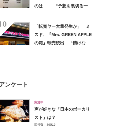
のは…… “予想を裏切る一
皿”が1800万表示 「目の錯
10
覚か…？？」「こういう詐欺
「転売ヤー大量発生か」 ミ
ならあいたい」
スド、『Mrs. GREEN APPLE
の箱』転売続出 「情けない
と思わないのかな」「呆れる
わ」 2500円での出品も
アンケート
実施中
声が好きな「日本のボーカリ
スト」は？
回答数：49519