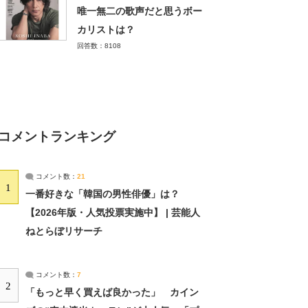
唯一無二の歌声だと思うボー
カリストは？
回答数：8108
コメントランキング
コメント数：
21
1
一番好きな「韓国の男性俳優」は？
【2026年版・人気投票実施中】 | 芸能人
ねとらぼリサーチ
コメント数：
7
2
「もっと早く買えば良かった」 カイン