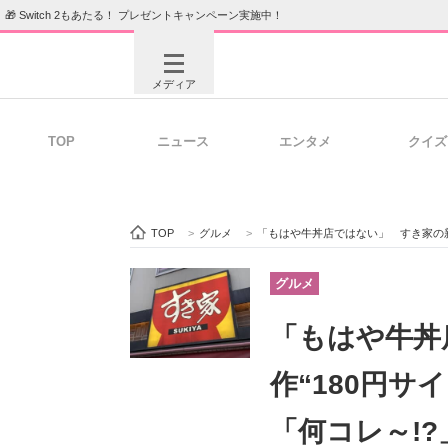
🎁 Switch 2もあたる！ プレゼントキャンペーン実施中！
メディア
TOP
ニュース
エンタメ
クイズ
注目記事を集めた総合ページ
ITの今
TOP
>
グルメ
>
「もはや牛丼店ではない」 すき家の新作
ビジネスと働き方のヒント
AI活用
グルメ
「もはや牛丼
ITエンジニア向け専門サイト
企業向けI
作“180円
「何コレ～!