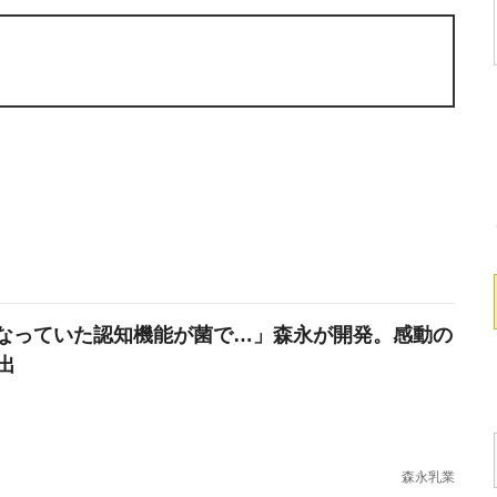
なっていた認知機能が菌で…」森永が開発。感動の
出
森永乳業