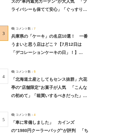
ズの“車内遮光カーテン”が大人気 「プ
ライバシーも保てて安心」「ぐっすり眠
れました」（2/2） | ライフ ねとらぼリ
サーチ：2ページ目
コメント数：
7
3
兵庫県の「ケーキ」の名店10選！ 一番
うまいと思う店はどこ？【7月12日は
「デコレーションケーキの日」！】
（2/4） | 兵庫県 ねとらぼリサーチ：2ペ
ージ目
コメント数：
5
4
「北海道土産としてもセンス抜群」六花
亭の“店舗限定”お菓子が人気 「こんな
の初めて」「箱買いするべきだった」
（1/2） | 北海道 ねとらぼリサーチ
コメント数：
4
5
「車に常備しました」 カインズ
の“1980円クーラーバッグ”が評判 「ち