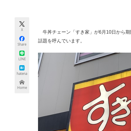
モノづくり技術者専門サイト
エレクトロ
X
牛丼チェーン「すき家」が6月10日から期
ちょっと気になるネットの話題
話題を呼んでいます。
Share
LINE
hatena
Home