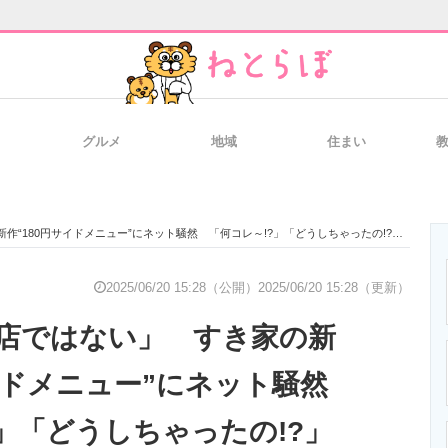
グルメ
地域
住まい
と未来を見通す
スマホと通信の最新トレンド
進化するPCとデ
“180円サイドメニュー”にネット騒然 「何コレ～!?」「どうしちゃったの!?」
のいまが分かる
企業ITのトレンドを詳説
経営リーダーの
2025/06/20 15:28（公開）
2025/06/20 15:28（更新）
店ではない」 すき家の新
T製品の総合サイト
IT製品の技術・比較・事例
製造業のIT導入
サイドメニュー”にネット騒然
?」「どうしちゃったの!?」