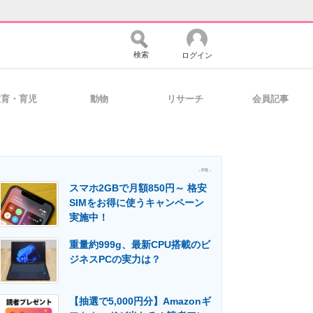
検索
ログイン
教育・育児
動物
リサーチ
会員記事
バイスの未来
好きが集まる 比べて選べる
- PR -
スマホ2GBで月額850円～ 格安
コミュニティ
マーケ×ITの今がよく分かる
SIMをお得に使うキャンペーン
実施中！
重量約999g、最新CPU搭載のビ
・活用を支援
ジネスPCの実力は？
【抽選で5,000円分】Amazonギ