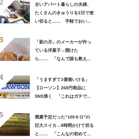
2
ゃまっしまーーす！」
古いアパート暮らしの夫婦、
たくさんのきゅうりを2日で使
い切ると…… 手軽でおいし
そうな料理に「よくあの大量
3
のきゅうりを」「マネしたい
「萩の月」のメーカーが作っ
です」
ている洋菓子→開けた
ら…… 「なんで誰も教えて
くれなかったんだ」驚きの中
4
身に「バレたか」「えっ食べ
「うますぎて1億個いける」
たい」
【ローソン】268円商品に
SNS沸く 「これはガチで美
味い」「毎食これがいい」
5
廃棄予定だった“100キロ”の
巨大スイカ→8時間かけて切る
と…… 「こんなの初めて見