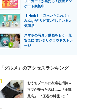
フトカードが当たる！読者アン
門メディア
建設×テクノロジーの最前線
ケート実施中
【iHerb】「迷ったらこれ！」
みんなが"リピ買い"している人
気商品
スマホの写真／動画をもう一段
安全に 買い切りクラウドストレ
ージ
「グルメ」のアクセスランキング
1
おうちプールに友達を招待→
ママが作ったのは……「全部
最高」 “圧巻の料理”に「う
っひょ～！」「勝手におっじ