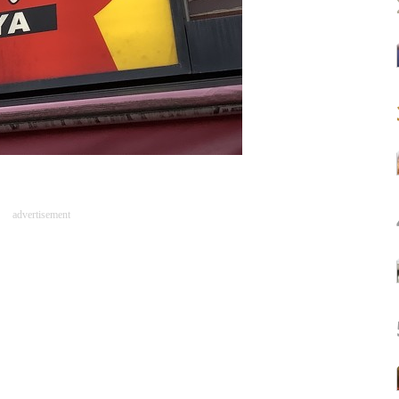
advertisement