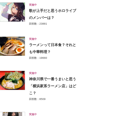
実施中
歌が上手だと思うホロライブ
のメンバーは？
回答数：23881
実施中
ラーメンって日本食？それと
も中華料理？
回答数：19660
実施中
神奈川県で一番うまいと思う
「横浜家系ラーメン店」はど
こ？
回答数：8509
実施中