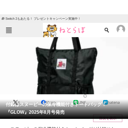
🎁 Switch 2もあたる！ プレゼントキャンペーン実施中！
ねとらぼメニュー
TOP
ニュース
エンタメ
クイズ
グルメ
地域
住まい
教育・育児
動物
リサーチ
ファッション
2025/06/26 08:10（公開）
X
Share
LINE
hatena
会員記事
付録はスヌーピーの保冷機能付きトートバッグ！
『GLOW』2025年8月号発売
メディア
目次を表示
注目記事を集めた総合ページ