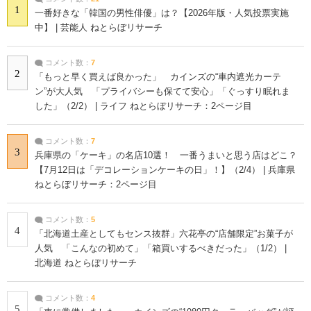
1
一番好きな「韓国の男性俳優」は？【2026年版・人気投票実施
中】 | 芸能人 ねとらぼリサーチ
コメント数：
7
2
「もっと早く買えば良かった」 カインズの“車内遮光カーテ
ン”が大人気 「プライバシーも保てて安心」「ぐっすり眠れま
した」（2/2） | ライフ ねとらぼリサーチ：2ページ目
コメント数：
7
3
兵庫県の「ケーキ」の名店10選！ 一番うまいと思う店はどこ？
【7月12日は「デコレーションケーキの日」！】（2/4） | 兵庫県
ねとらぼリサーチ：2ページ目
コメント数：
5
4
「北海道土産としてもセンス抜群」六花亭の“店舗限定”お菓子が
人気 「こんなの初めて」「箱買いするべきだった」（1/2） |
北海道 ねとらぼリサーチ
コメント数：
4
5