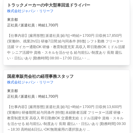
トラックメーカーの中大型車回送ドライバー
株式会社ジャパン・リリーフ
東京都
正社員 / 派遣社員：時給1,700円
【仕事内容】[雇用形態] 派遣社員 [給与] <時給> 1700円 日収例:17,850円
(実働8h、残業2h/日) 研修7日間:給与同条件 [特徴] シフト勤務 フリーター
活躍 マイカー通勤OK 研修・教育制度充実 高収入 即日勤務OK ミドル活躍
中 シニア活躍中 資格・スキルを活かせる 給与前払い制度あり 長期 週払
い・日払いあり [勤務時間] 08:00～17:00 日払い・...
国産車販売会社の経理事務スタッフ
株式会社ジャパン・リリーフ
東京都
正社員 / 派遣社員：時給1,700円
【仕事内容】[雇用形態] 派遣社員 [給与] <時給> 1700円 日収例:13,600円
(実働8h) 研修期間:給与同条件 [特徴] 未経験者活躍 フリーター活躍 研修・
教育制度充実 高収入 即日勤務OK 交通費支給 ミドル活躍中 資格・スキル
を活かせる 給与前払い制度あり 長期 週払い・日払いあり [勤務時間] 09:30
～18:30 高時給&日払いOK!無期雇用の選択肢あり ...