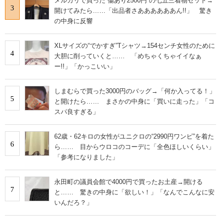
メルカリで買った“傷あり2500円”の七五三着物セット→
3
開けてみたら……「出品者さああああああん!!」 驚き
の中身に反響
XLサイズの“でかすぎ”Tシャツ→154センチ女性のために
4
大胆に削っていくと…… 「めちゃくちゃイイなぁ
ー!!」「かっこいい」
しまむらで買った3000円のバッグ→「何か入ってる！」
5
と開けたら…… まさかの中身に「買いに走った」「コ
スパ良すぎる」
62歳・62キロの女性がユニクロの“2990円ワンピ”を着た
6
ら…… 目からウロコのコーデに「全色ほしいくらい」
「参考になりました」
永田町の議員会館で4000円で買ったお土産→開ける
7
と…… 驚きの中身に「欲しい！」「なんでこんなに安
いんだろ？」