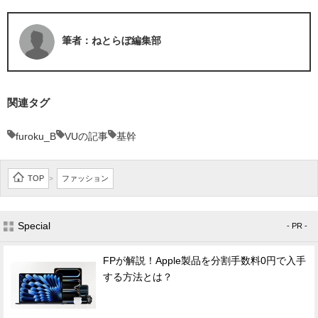
筆者：ねとらぼ編集部
関連タグ
furoku_B
VUの記事
基幹
TOP
ファッション
>
Special
- PR -
FPが解説！Apple製品を分割手数料0円で入手
する方法とは？