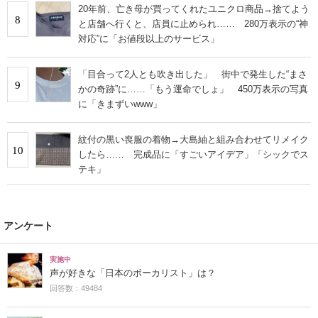
20年前、亡き母が買ってくれたユニクロ商品→捨てよう
8
と店舗へ行くと、店員に止められ…… 280万表示の“神
対応”に「お値段以上のサービス」
「目合って2人とも吹き出した」 街中で発生した“まさ
9
かの奇跡”に……「もう運命でしょ」 450万表示の写真
に「きまずいwww」
紋付の黒い喪服の着物→大島紬と組み合わせてリメイク
10
したら…… 完成品に「すごいアイデア」「シックでス
テキ」
アンケート
実施中
声が好きな「日本のボーカリスト」は？
回答数：49484