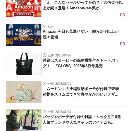
「え、こんなセールやってたの？」80％OFF以
上が続々登場！Amazonの本気が...
PR
Amazon
Amazon今日も見逃せない！80%OFF以上が
続々登場
PR
公開 2025/06/26
付録はスヌーピーの保冷機能付きトートバッ
グ！ 『GLOW』2025年8月号発売 ...
公開 2025/06/21
「ムーミン」の圧縮収納ポーチが付録で登場
荷物をスリムにできて爽やかかわいいデザ...
公開 2025/06/29
バッグやポーチが付録の雑誌・ムック注目6選
人気ブランドや人気キャラのアイテムも...