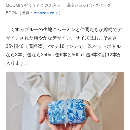
MOOMIN 軽くてたくさん入る！ 保冷ショッピングバッグ
BOOK（出典：
Amazon.co.jp
）
くすみブルーの生地にムーミンと仲間たちが総柄でデ
ザインされた爽やかなデザイン。サイズはおよそ高さ
35×幅40（底幅25）×マチ18センチで、2Lペットボトル
なら3本、缶なら350mL缶6本と500mL缶6本の計12本が
入ります。