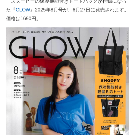
スヌーピーの保冷機能付きトートバッグが付録になっ
た『
GLOW
』2025年8月号が、6月27日に発売されます。
ITの今と未来を見通す
価格は1690円。
スマホと通信の最新トレンド
進化するPCとデバイスの未来
好きが集まる 比べて選べる
ビジネスと働き方のヒント
AI活用のいまが分かる
企業ITのトレンドを詳説
経営リーダーのコミュニティ
マーケ×ITの今がよく分かる
ITエンジニア向け専門サイト