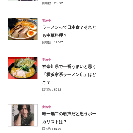
回答数：23892
実施中
ラーメンって日本食？それと
も中華料理？
回答数：19667
実施中
神奈川県で一番うまいと思う
「横浜家系ラーメン店」はど
こ？
回答数：8512
実施中
唯一無二の歌声だと思うボー
カリストは？
回答数：8129