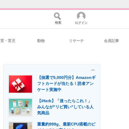
検索
ログイン
教育・育児
動物
リサーチ
会員記事
バイスの未来
好きが集まる 比べて選べる
- PR -
【抽選で5,000円分】Amazonギ
コミュニティ
マーケ×ITの今がよく分かる
フトカードが当たる！読者アン
ケート実施中
【iHerb】「迷ったらこれ！」
・活用を支援
みんなが"リピ買い"している人
気商品
重量約999g、最新CPU搭載のビ