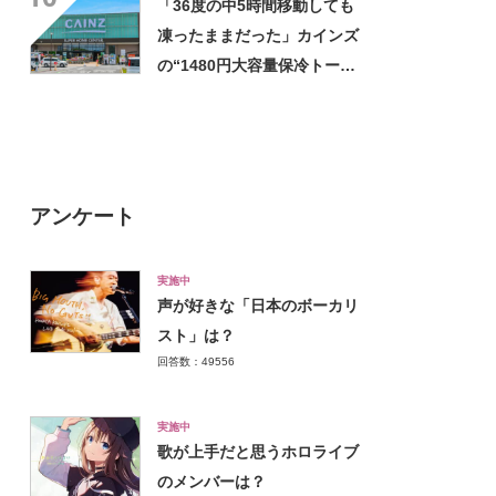
「36度の中5時間移動しても
凍ったままだった」カインズ
の“1480円大容量保冷トー
ト”が好評 「1〜2日分の買い
物にちょうど良い」「この夏
は重宝しそう」の声
アンケート
実施中
声が好きな「日本のボーカリ
スト」は？
回答数：49556
実施中
歌が上手だと思うホロライブ
のメンバーは？