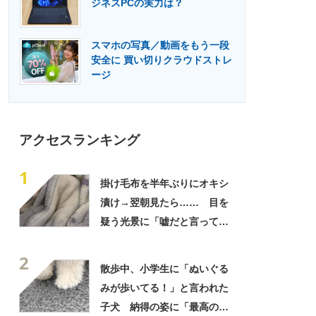
ジネスPCの実力は？
門メディア
建設×テクノロジーの最前線
スマホの写真／動画をもう一段
安全に 買い切りクラウドストレ
ージ
アクセスランキング
1
掛け毛布を半年ぶりにオキシ
漬け→翌朝見たら…… 目を
疑う光景に「嘘だと言ってく
れ」「うちの毛布も怖くなっ
2
てきた」と627万表示
散歩中、小学生に「ぬいぐる
みが歩いてる！」と言われた
子犬 納得の姿に「最高の褒