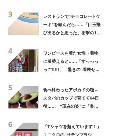
め言葉！」「遭遇したい」投
3
稿者に話を聞いた
レストランで“チョコレートケ
ーキ”を頼んだら……「目玉飛
び出るかと思った」衝撃の1皿
に「やばすぎる」と109万表
4
示
ワンピースを着た女性→着物
に着替えると……「すっっっ
っご!!!!!」 驚きの“着痩せ
姿”に「同一人物なのです
5
か？」
食べ終わったアボカドの種→
スタバのカップで育てて64日
後…… “現在の姿”に「良さ
げですね」「育ててみた
6
い！」
「Tシャツを超えています！」
ユニクロの“サテンブラウ