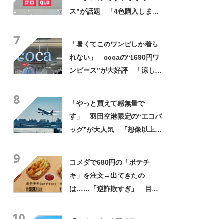
ス”が話題 「4色購入しまし
た！」「着てると必ず褒めら
7
れる！！」
「暑くてこのワンピしか着ら
れない」 cocaの“1690円ワ
ンピース”が大好評 「涼しく
着られて、シワがよらない素
8
材感と薄さも◎」「大好きす
「やっと買えて感無量で
ぎて色違いも購入」
す」 羽田空港限定の“エコバ
ッグ”が大人気 「想像以上に
便利でした」「伊勢丹柄がお
9
しゃれで、使うたびに気分が
コメダで680円の「ポテチ
上がります」
キ」を注文→出てきたの
は……「逆詐欺すぎ」 目を
疑う光景に「量間違えた？
10
w」「溢れかえってますね」