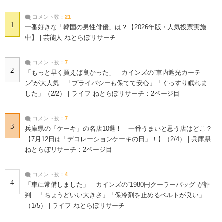
コメント数：
21
1
一番好きな「韓国の男性俳優」は？【2026年版・人気投票実施
中】 | 芸能人 ねとらぼリサーチ
コメント数：
7
2
「もっと早く買えば良かった」 カインズの“車内遮光カーテ
ン”が大人気 「プライバシーも保てて安心」「ぐっすり眠れま
した」（2/2） | ライフ ねとらぼリサーチ：2ページ目
コメント数：
7
3
兵庫県の「ケーキ」の名店10選！ 一番うまいと思う店はどこ？
【7月12日は「デコレーションケーキの日」！】（2/4） | 兵庫県
ねとらぼリサーチ：2ページ目
コメント数：
4
4
「車に常備しました」 カインズの“1980円クーラーバッグ”が評
判 「ちょうどいい大きさ」「保冷剤を止めるベルトが良い」
（1/5） | ライフ ねとらぼリサーチ