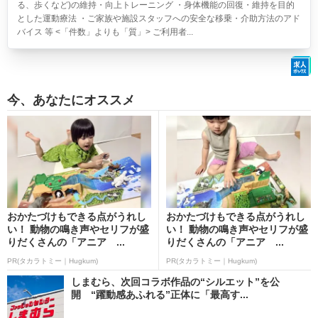
る、歩くなど)の維持・向上トレーニング ・身体機能の回復・維持を目的
とした運動療法 ・ご家族や施設スタッフへの安全な移乗・介助方法のアド
バイス 等 <「件数」よりも「質」> ご利用者...
今、あなたにオススメ
おかたづけもできる点がうれし
おかたづけもできる点がうれし
い！ 動物の鳴き声やセリフが盛
い！ 動物の鳴き声やセリフが盛
りだくさんの「アニア ...
りだくさんの「アニア ...
PR(タカラトミー｜Hugkum)
PR(タカラトミー｜Hugkum)
しまむら、次回コラボ作品の“シルエット”を公
開 “躍動感あふれる”正体に「最高す...