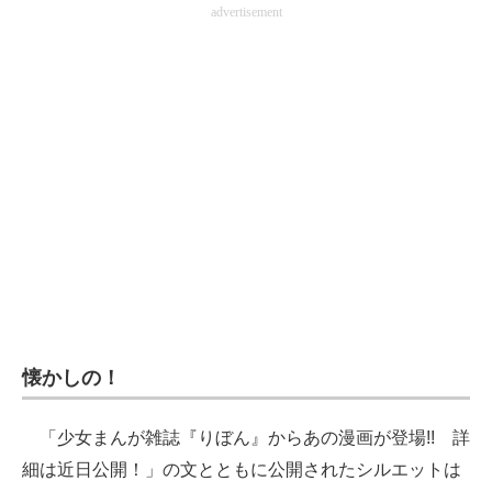
advertisement
企業向けIT製品の総合サイト
IT製品の技術・比較・事例
製造業のIT導入・活用を支援
モノづくり技術者専門サイト
エレクトロニクス専門サイト
電子設計の基本と応用
エネルギーの専門メディア
建設×テクノロジーの最前線
懐かしの！
ちょっと気になるネットの話題
「少女まんが雑誌『りぼん』からあの漫画が登場!! 詳
細は近日公開！」の文とともに公開されたシルエットは