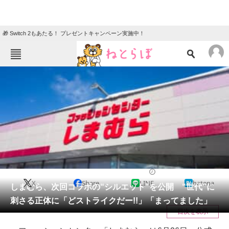
🎁 Switch 2もあたる！ プレゼントキャンペーン実施中！
ねとらぼメニュー
TOP
ニュース
エンタメ
クイズ
グルメ
地域
住まい
教育・育児
動物
リサーチ
ファッション
2025/06/26 16:29（公開）
X
Share
LINE
hatena
会員記事
しまむら、次回コラボの“シルエット”を公開 “世代”に
刺さる正体に「どストライクだー!!」「まってました」
メディア
目次を表示
注目記事を集めた総合ページ