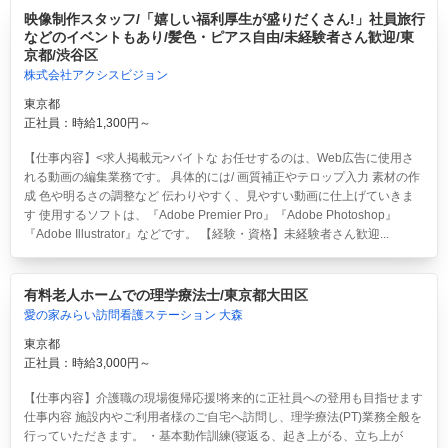
映像制作スタッフ/「嬉しい福利厚生が盛りだくさん!」社員旅行
などのイベントもあり/髪色・ピアス自由/未経験者さん歓迎/東
京都/渋谷区
株式会社アクシスビジョン
東京都
正社員：時給1,300円～
【仕事内容】<求人掲載元>バイトな お任せするのは、Web広告に使用さ
れる動画の編集業務です。 具体的には/ 画質補正やテロップ入力 素材の作
成 色や明るさの調整など 伝わりやすく、見やすい動画に仕上げていきま
す 使用するソフトは、『Adobe Premier Pro』『Adobe Photoshop』
『Adobe Illustrator』などです。 【経験・資格】未経験者さん歓迎...
有料老人ホームでの理学療法士/東京都大田区
愛の家みらい訪問看護ステーション 大森
東京都
正社員：時給3,000円～
【仕事内容】介護職の現場復帰応援!将来的に正社員への登用も目指せます
仕事内容 施設内やご利用者様のご自宅へ訪問し、理学療法(PT)業務全般を
行っていただきます。 ・基本動作訓練(寝返る、起き上がる、立ち上が