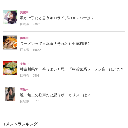
実施中
歌が上手だと思うホロライブのメンバーは？
回答数：23885
実施中
ラーメンって日本食？それとも中華料理？
回答数：19663
実施中
神奈川県で一番うまいと思う「横浜家系ラーメン店」はどこ？
回答数：8509
実施中
唯一無二の歌声だと思うボーカリストは？
回答数：8116
コメントランキング