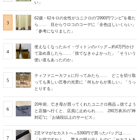
い」
62歳・62キロの女性がユニクロの“2990円ワンピ”を着た
3
ら…… 目からウロコのコーデに「全色ほしいくらい」
「参考になりました」
使えなくなったルイ・ヴィトンのバッグ→約4万円かけ
4
て染め直したら……「捨てなきゃよかった」「そういう
使い道もあったのか」
ティファニーカフェに行ってみたら…… どこを切り取
5
っても美しい圧巻の光景に「何もかもが美しい」「うっ
とりする」
20年前、亡き母が買ってくれたユニクロ商品→捨てよう
6
と店舗へ行くと、店員に止められ…… 280万表示の“神
対応”に「お値段以上のサービス」
2児ママがセカストへ→5390円で買ったバッグは……
7
「お得ですね！」 驚きの掘り出しものに「セカストあ