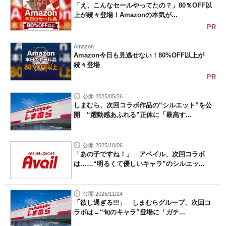
「え、こんなセールやってたの？」80％OFF以
上が続々登場！Amazonの本気が...
PR
Amazon
Amazon今日も見逃せない！80%OFF以上が
続々登場
PR
公開 2025/05/26
しまむら、次回コラボ作品の“シルエット”を公
開 “躍動感あふれる”正体に「最高す...
公開 2025/10/06
「あの子ですね！」 アベイル、次回コラボ
は……“明るくて優しいキャラ”のシルエッ...
公開 2025/11/24
「欲し過ぎる!!!」 しまむらグループ、次回コ
ラボは→“旬のキャラ”登場に「ガチ...