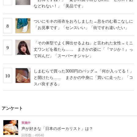
などれない！」「美品です」
ついにモネの浴衣をおろしました→息をのむ着こなしに
8
「お見事です」「センスいい」「街ですれ違いたい」
「その体型でよく脚出せるよね」と言われた女性→ミニ
9
丈ワンピを着たら…… まさかの姿に「『マジか！』っ
て叫んだ」「スーパーオシャレ」
しまむらで買った3000円のバッグ→「何か入ってる！」
10
と開けたら…… まさかの中身に「買いに走った」「コ
スパ良すぎる」
アンケート
実施中
声が好きな「日本のボーカリスト」は？
回答数：49540