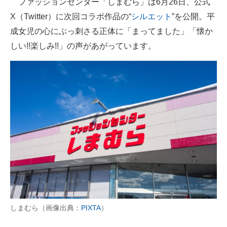
ファッションセンター「しまむら」は6月26日、公式
X（Twitter）に次回コラボ作品の“
シルエット
”を公開。平
ITの今と未来を見通す
成女児の心にぶっ刺さる正体に「まってました」「懐か
スマホと通信の最新トレンド
しい!!楽しみ!!」の声があがっています。
進化するPCとデバイスの未来
好きが集まる 比べて選べる
ビジネスと働き方のヒント
AI活用のいまが分かる
企業ITのトレンドを詳説
経営リーダーのコミュニティ
マーケ×ITの今がよく分かる
しまむら（画像出典：
PIXTA
）
ITエンジニア向け専門サイト