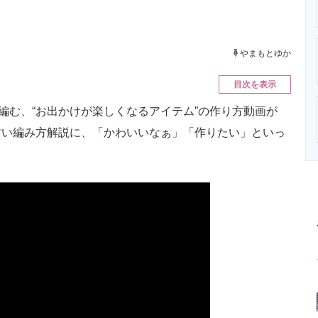
ニクス専門サイト
電子設計の基本と応用
エネルギーの専
やまもとゆか
目次を表示
編む、“お出かけが楽しくなるアイテム”の作り方動画が
やすい編み方解説に、「かわいいなぁ」「作りたい」といっ