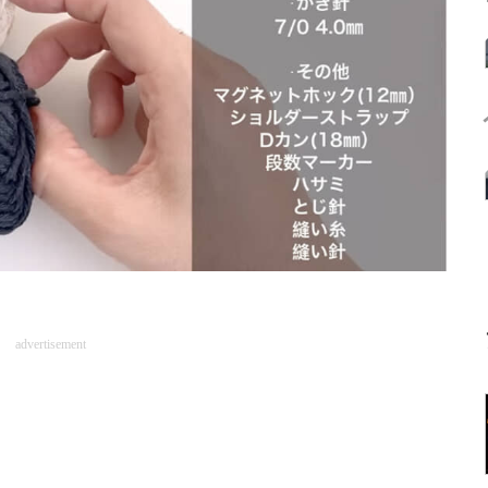
advertisement