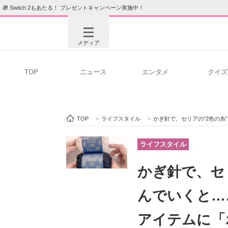
🎁 Switch 2もあたる！ プレゼントキャンペーン実施中！
メディア
TOP
ニュース
エンタメ
クイズ
注目記事を集めた総合ページ
ITの今
TOP
>
ライフスタイル
>
かぎ針で、セリアの“2色の糸”を
ビジネスと働き方のヒント
AI活用
ライフスタイル
かぎ針で、セ
ITエンジニア向け専門サイト
企業向けI
んでいくと…
アイテムに「