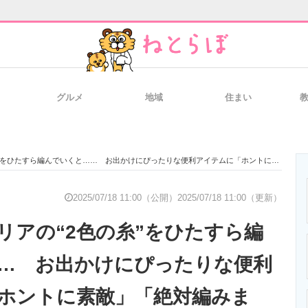
グルメ
地域
住まい
と未来を見通す
スマホと通信の最新トレンド
進化するPCとデ
ひたすら編んでいくと…… お出かけにぴったりな便利アイテムに「ホントに素敵」「絶対編みます」
のいまが分かる
企業ITのトレンドを詳説
経営リーダーの
2025/07/18 11:00（公開）
2025/07/18 11:00（更新）
リアの“2色の糸”をひたすら編
T製品の総合サイト
IT製品の技術・比較・事例
製造業のIT導入
… お出かけにぴったりな便利
ホントに素敵」「絶対編みま