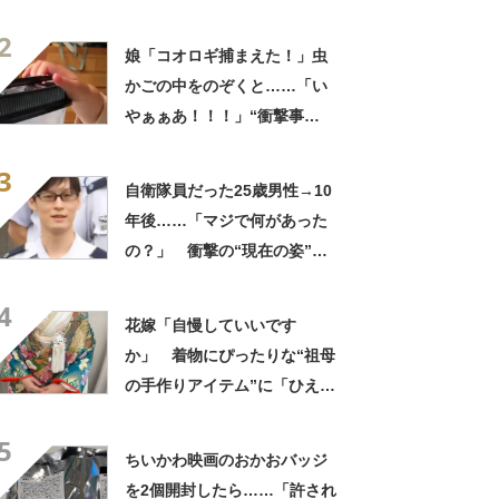
てグー」「これで楽します」
2
娘「コオロギ捕まえた！」虫
かごの中をのぞくと……「い
やぁぁあ！！！」“衝撃事
実”が160万再生「知らぬが
3
仏」
自衛隊員だった25歳男性→10
年後……「マジで何があった
の？」 衝撃の“現在の姿”が
180万再生「別人…？」「好
4
きに生きんしゃい」
花嫁「自慢していいです
か」 着物にぴったりな“祖母
の手作りアイテム”に「ひえ
ー！」「センスが素晴らし
5
い」「モデルさんかと」
ちいかわ映画のおかおバッジ
を2個開封したら……「許され