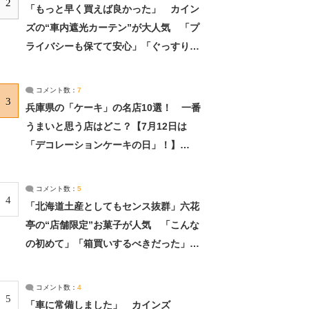
2
「もっと早く買えば良かった」 カイン
ズの“車内遮光カーテン”が大人気 「プ
ライバシーも保てて安心」「ぐっすり眠
れました」（2/2） | ライフ ねとらぼリ
サーチ：2ページ目
コメント数：
7
3
兵庫県の「ケーキ」の名店10選！ 一番
うまいと思う店はどこ？【7月12日は
「デコレーションケーキの日」！】
（2/4） | 兵庫県 ねとらぼリサーチ：2ペ
ージ目
コメント数：
5
4
「北海道土産としてもセンス抜群」六花
亭の“店舗限定”お菓子が人気 「こんな
の初めて」「箱買いするべきだった」
（1/2） | 北海道 ねとらぼリサーチ
コメント数：
4
5
「車に常備しました」 カインズ