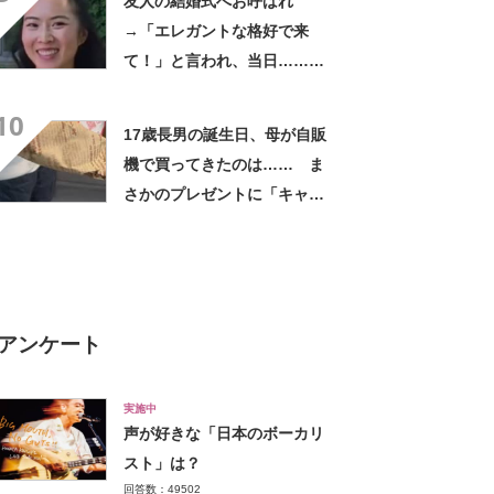
友人の結婚式へお呼ばれ
→「エレガントな格好で来
て！」と言われ、当日……ま
さかの参列姿に「いやすごお
10
おお！」「天才」【海外】
17歳長男の誕生日、母が自販
機で買ってきたのは…… ま
さかのプレゼントに「キャー
ーー！！」「2年後に絶対に真
似したい」
アンケート
実施中
声が好きな「日本のボーカリ
スト」は？
回答数：49502