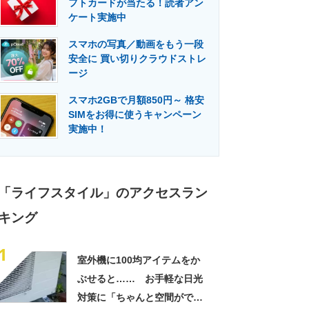
フトカードが当たる！読者アン
門メディア
建設×テクノロジーの最前線
ケート実施中
スマホの写真／動画をもう一段
安全に 買い切りクラウドストレ
ージ
スマホ2GBで月額850円～ 格安
SIMをお得に使うキャンペーン
実施中！
「ライフスタイル」のアクセスラン
キング
1
室外機に100均アイテムをか
ぶせると…… お手軽な日光
対策に「ちゃんと空間ができ