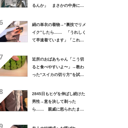
るんか」 まさかの中身に
「そんなことある!?」「大当
6
たりだ……な！」
絹の単衣の着物→“裏技でリメ
イク”したら…… 「うれしく
て早速着ています」「これか
ら作ります」
7
近所のおばあちゃん「こう切
ると食べやすいよ〜」→教わ
った“スイカの切り方”を試し
てみると…… 目からウロコ
8
の光景に「やってみます」
2845日もヒゲを伸ばし続けた
男性→意を決して剃った
ら…… 親戚に怒られたまさ
かの理由に「えぇwwwそんな
9
ぁ」「どんまいです」