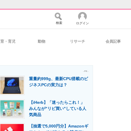
検索
ログイン
教育・育児
動物
リサーチ
会員記事
バイスの未来
好きが集まる 比べて選べる
- PR -
重量約999g、最新CPU搭載のビ
コミュニティ
マーケ×ITの今がよく分かる
ジネスPCの実力は？
【iHerb】「迷ったらこれ！」
・活用を支援
みんなが"リピ買い"している人
気商品
【抽選で5,000円分】Amazonギ