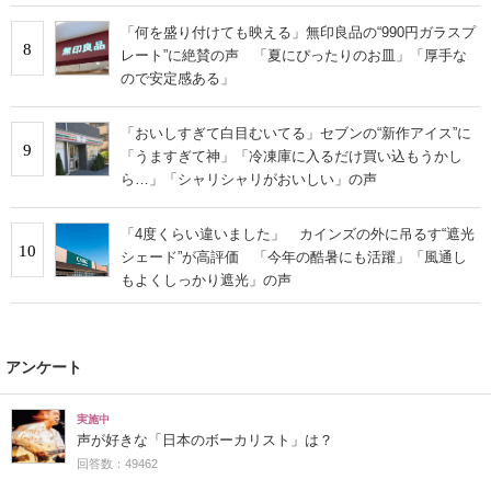
「何を盛り付けても映える」無印良品の“990円ガラスプ
8
レート”に絶賛の声 「夏にぴったりのお皿」「厚手な
ので安定感ある」
「おいしすぎて白目むいてる」セブンの“新作アイス”に
9
「うますぎて神」「冷凍庫に入るだけ買い込もうかし
ら…」「シャリシャリがおいしい」の声
「4度くらい違いました」 カインズの外に吊るす“遮光
10
シェード”が高評価 「今年の酷暑にも活躍」「風通し
もよくしっかり遮光」の声
アンケート
実施中
声が好きな「日本のボーカリスト」は？
回答数：49462