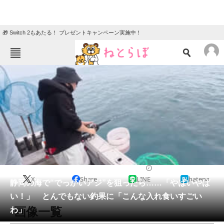
🎁 Switch 2もあたる！ プレゼントキャンペーン実施中！
ねとらぼメニュー
TOP
ニュース
エンタメ
クイズ
グルメ
地域
住まい
教育・育児
動物
リサーチ
その他生き物
2025/08/01 22:05（公開）
X
Share
LINE
hatena
会員記事
静岡の海で“でっかいアジ”を狙ったら……「やばいやば
い！」 とんでもない釣果に「こんな入れ食いすごい
メディア
画像一覧
わ」
注目記事を集めた総合ページ