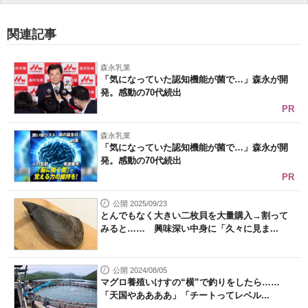
関連記事
森永乳業
「気になっていた認知機能が菌で…」森永が開
発。感動の70代続出
PR
森永乳業
「気になっていた認知機能が菌で…」森永が開
発。感動の70代続出
PR
公開 2025/09/23
とんでもなく大きい二枚貝を大量購入→割って
みると…… 興味深い中身に「久々に見ま...
公開 2024/08/05
マグロ養殖いけすの“横”で釣りをしたら……
「天国やああああ」「チートってレベル...