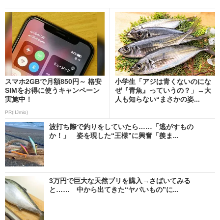
スマホ2GBで月額850円～ 格安
小学生「アジは青くないのにな
SIMをお得に使うキャンペーン
ぜ『青魚』っていうの？」→大
実施中！
人も知らない“まさかの姿...
PR(IIJmio)
波打ち際で釣りをしていたら……「逃がすもの
か！」 姿を現した“王様”に興奮「羨ま...
3万円で巨大な天然ブリを購入→さばいてみる
と…… 中から出てきた“ヤバいもの”に...