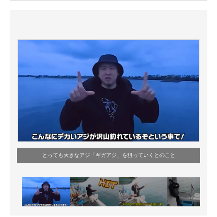
ITの今と未来を見通す
スマホと通信の最新トレンド
進化するPCとデバイスの未来
好きが集まる 比べて選べる
ビジネスと働き方のヒント
AI活用のいまが分かる
企業ITのトレンドを詳説
とっても大きなアジ「ギガアジ」を狙っていくとのこと
経営リーダーのコミュニティ
マーケ×ITの今がよく分かる
ITエンジニア向け専門サイト