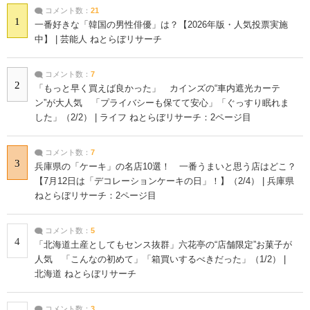
コメント数：
21
1
一番好きな「韓国の男性俳優」は？【2026年版・人気投票実施
中】 | 芸能人 ねとらぼリサーチ
コメント数：
7
2
「もっと早く買えば良かった」 カインズの“車内遮光カーテ
ン”が大人気 「プライバシーも保てて安心」「ぐっすり眠れま
した」（2/2） | ライフ ねとらぼリサーチ：2ページ目
コメント数：
7
3
兵庫県の「ケーキ」の名店10選！ 一番うまいと思う店はどこ？
【7月12日は「デコレーションケーキの日」！】（2/4） | 兵庫県
ねとらぼリサーチ：2ページ目
コメント数：
5
4
「北海道土産としてもセンス抜群」六花亭の“店舗限定”お菓子が
人気 「こんなの初めて」「箱買いするべきだった」（1/2） |
北海道 ねとらぼリサーチ
コメント数：
3