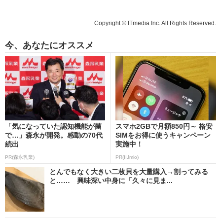
Copyright © ITmedia Inc. All Rights Reserved.
今、あなたにオススメ
「気になっていた認知機能が菌
スマホ2GBで月額850円～ 格安
で…」森永が開発。感動の70代
SIMをお得に使うキャンペーン
続出
実施中！
PR(森永乳業)
PR(IIJmio)
とんでもなく大きい二枚貝を大量購入→割ってみる
と…… 興味深い中身に「久々に見ま...