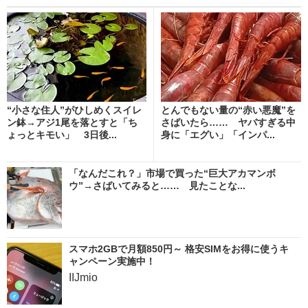
“小さな住人”がひしめくスイレ
とんでもない量の“赤い悪魔”を
ン鉢→アジ1尾を落とすと「ち
さばいたら…… ヤバすぎる中
ょっとキモい」 3日後...
身に「エグい」「インパ...
「なんだこれ？」市場で買った“巨大アカマンボ
ウ”→さばいてみると…… 見たことな...
スマホ2GBで月額850円～ 格安SIMをお得に使うキ
ャンペーン実施中！
IIJmio