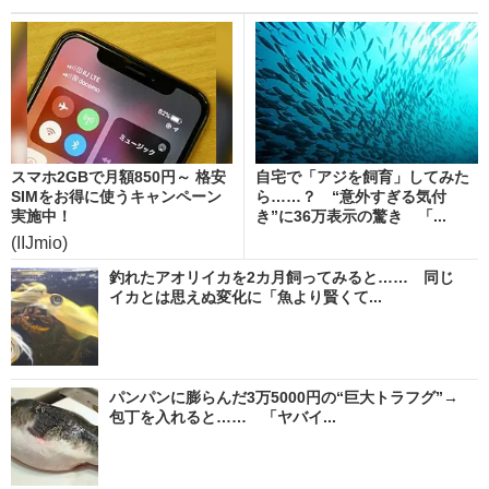
スマホ2GBで月額850円～ 格安
自宅で「アジを飼育」してみた
SIMをお得に使うキャンペーン
ら……？ “意外すぎる気付
実施中！
き”に36万表示の驚き 「...
(IIJmio)
釣れたアオリイカを2カ月飼ってみると…… 同じ
イカとは思えぬ変化に「魚より賢くて...
パンパンに膨らんだ3万5000円の“巨大トラフグ”→
包丁を入れると…… 「ヤバイ...