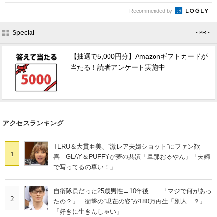
Recommended by
Special
- PR -
【抽選で5,000円分】Amazonギフトカードが
当たる！読者アンケート実施中
アクセスランキング
TERU＆大貫亜美、“激レア夫婦ショット”にファン歓
1
喜 GLAY＆PUFFYが夢の共演「旦那おるやん」「夫婦
で写ってるの尊い！」
自衛隊員だった25歳男性→10年後……「マジで何があっ
2
たの？」 衝撃の“現在の姿”が180万再生「別人…？」
「好きに生きんしゃい」