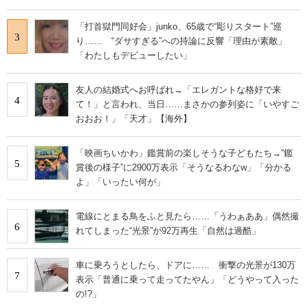
「打首獄門同好会」junko、65歳で“彫りスタート”巡
3
り…… “ダサすぎる”への持論に反響「理由が素敵」
「わたしもデビューしたい」
友人の結婚式へお呼ばれ→「エレガントな格好で来
4
て！」と言われ、当日……まさかの参列姿に「いやすご
おおお！」「天才」【海外】
「映画ちいかわ」鑑賞前の楽しそうな子どもたち→“鑑
5
賞後の様子”に2900万表示「そうなるわなw」「分かる
よ」「いったい何が」
電線にとまる鳥をふと見たら……「うわぁああ」偶然撮
6
れてしまった“光景”が92万再生「自然は過酷」
車に乗ろうとしたら、ドアに…… 衝撃の光景が130万
7
表示「普通に乗って走ってたやん」「どうやって入った
の!?」