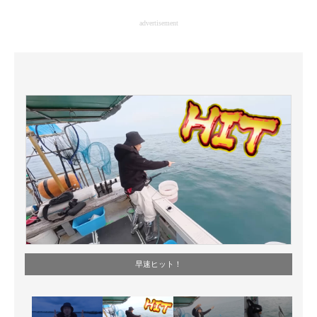
企業向けIT製品の総合サイト
advertisement
IT製品の技術・比較・事例
製造業のIT導入・活用を支援
モノづくり技術者専門サイト
エレクトロニクス専門サイト
電子設計の基本と応用
エネルギーの専門メディア
建設×テクノロジーの最前線
ちょっと気になるネットの話題
早速ヒット！