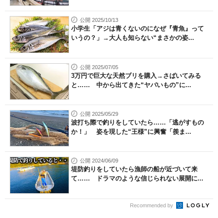
公開 2025/10/13
小学生「アジは青くないのになぜ『青魚』って
いうの？」→大人も知らない“まさかの姿...
公開 2025/07/05
3万円で巨大な天然ブリを購入→さばいてみる
と…… 中から出てきた“ヤバいもの”に...
公開 2025/05/29
波打ち際で釣りをしていたら……「逃がすもの
か！」 姿を現した“王様”に興奮「羨ま...
公開 2024/06/09
堤防釣りをしていたら漁師の船が近づいて来
て…… ドラマのような信じられない展開に...
Recommended by