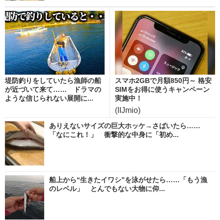
堤防釣りをしていたら漁師の船
スマホ2GBで月額850円～ 格安
が近づいて来て…… ドラマの
SIMをお得に使うキャンペーン
ような信じられない展開に...
実施中！
(IIJmio)
ありえないサイズの巨大ホッケ→さばいたら……
「なにこれ！」 衝撃的な中身に「初め...
船上から“生きたイワシ”を泳がせたら……「もう漁
のレベル」 とんでもない大物に仰...