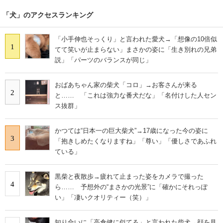
「犬」のアクセスランキング
「小手伸也そっくり」と言われた愛犬→「想像の10倍似
1
てて笑いが止まらない」まさかの姿に「生き別れの兄弟
説」「パーツのバランスが同じ」
おばあちゃん家の柴犬「コロ」→お客さんが来る
2
と…… 「これは強力な番犬だな」「名付けした人セン
ス抜群」
かつては“日本一の巨大柴犬”→17歳になった今の姿に
3
「抱きしめたくなりますね」「尊い」「優しさであふれ
ている」
黒柴と夜散歩→疲れて止まった姿をカメラで撮った
4
ら…… 予想外の“まさかの光景”に「確かにそれっぽ
い」「凄いクオリティー（笑）」
知り合いに「高倉健に似てる」と言われた柴犬→顔を見