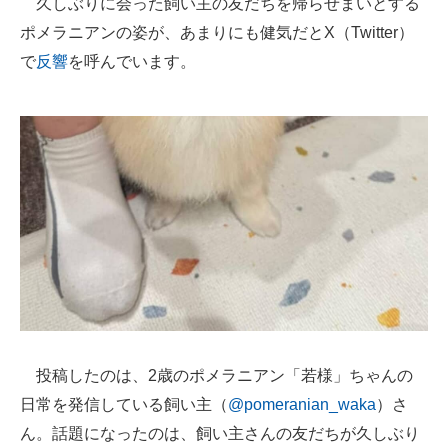
久しぶりに会った飼い主の友だちを帰らせまいとする
ポメラニアンの姿が、あまりにも健気だとX（Twitter）
ITの今と未来を見通す
で
反響
を呼んでいます。
スマホと通信の最新トレンド
進化するPCとデバイスの未来
好きが集まる 比べて選べる
ビジネスと働き方のヒント
AI活用のいまが分かる
企業ITのトレンドを詳説
経営リーダーのコミュニティ
投稿したのは、2歳のポメラニアン「若様」ちゃんの
マーケ×ITの今がよく分かる
日常を発信している飼い主（
@pomeranian_waka
）さ
ITエンジニア向け専門サイト
ん。話題になったのは、飼い主さんの友だちが久しぶり