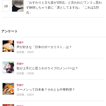
「おすわりと立ち姿が100点」と言われたワンコ→思わ
10
ず納得しちゃう姿に「凛としてますね」「これは120
点」
アンケート
実施中
声が好きな「日本のボーカリスト」は？
回答数：49447
実施中
歌が上手だと思うホロライブのメンバーは？
回答数：23836
実施中
ラーメンって日本食？それとも中華料理？
回答数：19637