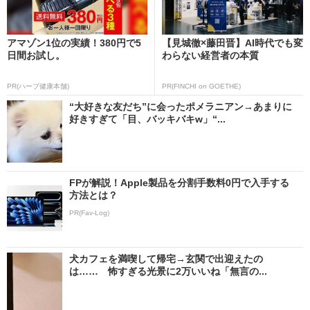
アマゾン1位の実績！380円で5
【見城徹×藤田晋】AI時代でも変
日間お試し。
わらない経営者の本質
PR(ハーブ健康本舗)
PR(FINCHI on GOETHE)
“大好きな友だち”に会ったポメラニアン→あまりに
好きすぎて「目、バッキバキw」“...
FPが解説！Apple製品を分割手数料0円で入手する
方法とは？
PR(Fav-Log)
犬カフェを満喫して帰宅→玄関で出迎えたの
は…… 怖すぎる光景に2万いいね「無言の...