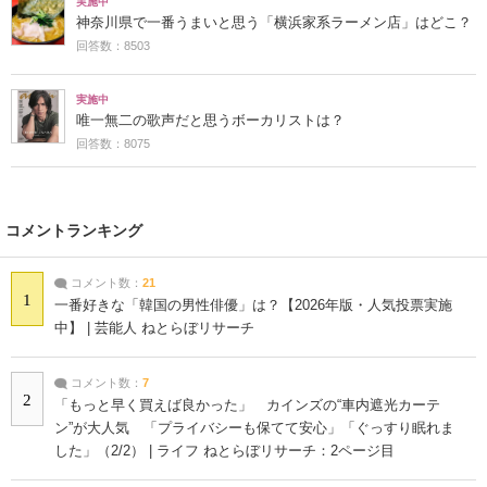
実施中
神奈川県で一番うまいと思う「横浜家系ラーメン店」はどこ？
回答数：8503
実施中
唯一無二の歌声だと思うボーカリストは？
回答数：8075
コメントランキング
コメント数：
21
1
一番好きな「韓国の男性俳優」は？【2026年版・人気投票実施
中】 | 芸能人 ねとらぼリサーチ
コメント数：
7
2
「もっと早く買えば良かった」 カインズの“車内遮光カーテ
ン”が大人気 「プライバシーも保てて安心」「ぐっすり眠れま
した」（2/2） | ライフ ねとらぼリサーチ：2ページ目