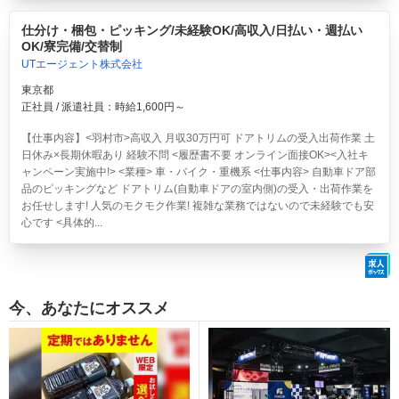
仕分け・梱包・ピッキング/未経験OK/高収入/日払い・週払い
OK/寮完備/交替制
UTエージェント株式会社
東京都
正社員 / 派遣社員：時給1,600円～
【仕事内容】<羽村市>高収入 月収30万円可 ドアトリムの受入出荷作業 土
日休み×長期休暇あり 経験不問 <履歴書不要 オンライン面接OK><入社キ
ャンペーン実施中!> <業種> 車・バイク・重機系 <仕事内容> 自動車ドア部
品のピッキングなど ドアトリム(自動車ドアの室内側)の受入・出荷作業を
お任せします! 人気のモクモク作業! 複雑な業務ではないので未経験でも安
心です <具体的...
今、あなたにオススメ