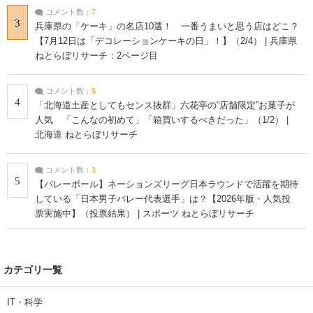
コメント数：
7
3
兵庫県の「ケーキ」の名店10選！ 一番うまいと思う店はどこ？
【7月12日は「デコレーションケーキの日」！】（2/4） | 兵庫県
ねとらぼリサーチ：2ページ目
コメント数：
5
4
「北海道土産としてもセンス抜群」六花亭の“店舗限定”お菓子が
人気 「こんなの初めて」「箱買いするべきだった」（1/2） |
北海道 ねとらぼリサーチ
コメント数：
3
5
【バレーボール】ネーションズリーグ日本ラウンドで活躍を期待
している「日本男子バレー代表選手」は？【2026年版・人気投
票実施中】（投票結果） | スポーツ ねとらぼリサーチ
カテゴリ一覧
IT・科学