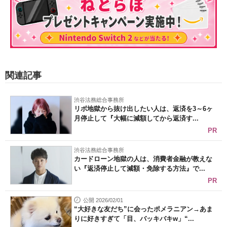
関連記事
渋谷法務総合事務所
リボ地獄から抜け出したい人は、返済を3～6ヶ
月停止して『大幅に減額してから返済す...
PR
渋谷法務総合事務所
カードローン地獄の人は、消費者金融が教えな
い『返済停止して減額・免除する方法』で...
PR
公開 2026/02/01
“大好きな友だち”に会ったポメラニアン→あま
りに好きすぎて「目、バッキバキw」“...