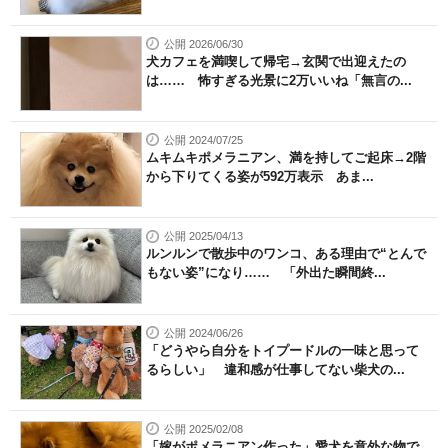
公開 2026/06/30
犬カフェを満喫して帰宅→玄関で出迎えたの
は…… 怖すぎる光景に2万いいね「無言の...
公開 2024/07/25
ムキムキポメラニアン、満を持してご起床→2階
から下りてくる姿が592万表示 あま...
公開 2025/04/13
ルンルンで散歩中のワンコ、ある理由で“とんで
もない姿”になり…… 「外出た瞬間終...
公開 2024/06/26
「どうやら自分をトイプードルの一味と思って
るらしい」 違和感が仕事してない柴犬の...
公開 2025/02/08
「嫁がポメラニアン作った」愛犬を意外な物で