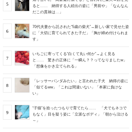
5
ると…… 納得する人続出の姿に「男前や」「なんなん
だこの貫禄は…」
70代夫妻から託された“5歳の柴犬”→新しい家で見せた姿
6
に「大切に育てられてきた子だ」「胸が締め付けられま
す」
いちごに寄ってくる“白くて丸い何か”→よく見る
7
と…… 驚きの正体に「一瞬ん？？ってなりましたw」
「想像をかき立てられる」
「レッサーパンダみたい」と言われた子犬 納得の姿に
8
「似てるww」「これは間違いない」「本家に負けな
い」
“子猫”を拾ったつもりで育てたら…… 「犬でもネコで
9
もなく」目を疑う姿に「立派なボディ」「朝から泣ける
～」