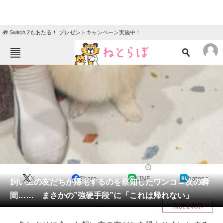
🎁 Switch 2もあたる！ プレゼントキャンペーン実施中！
ねとらぼメニュー
TOP
ニュース
エンタメ
クイズ
グルメ
地域
住まい
教育・育児
動物
リサーチ
犬
2025/07/26 09:00（公開）
X
Share
LINE
hatena
会員記事
飼い主の友だちが帰宅するのを察知したワンコ→次の瞬
間…… まさかの”強硬手段”に「これは帰れない」
メディア
目次を表示
注目記事を集めた総合ページ