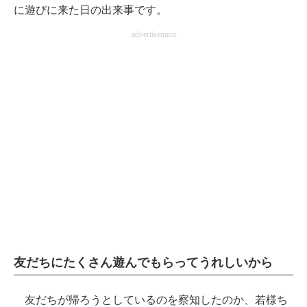
に遊びに来た日の出来事です。
企業向けIT製品の総合サイト
advertisement
IT製品の技術・比較・事例
製造業のIT導入・活用を支援
モノづくり技術者専門サイト
エレクトロニクス専門サイト
電子設計の基本と応用
エネルギーの専門メディア
建設×テクノロジーの最前線
ちょっと気になるネットの話題
友だちにたくさん遊んでもらってうれしいから
友だちが帰ろうとしているのを察知したのか、若様ち