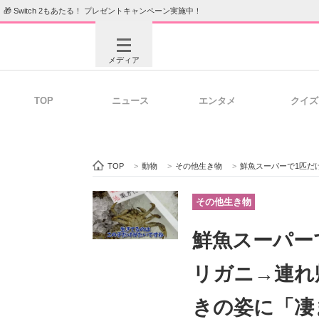
🎁 Switch 2もあたる！ プレゼントキャンペーン実施中！
メディア
TOP
ニュース
エンタメ
クイズ
注目記事を集めた総合ページ
ITの今
TOP
>
動物
>
その他生き物
>
鮮魚スーパーで1匹だけ生き
ビジネスと働き方のヒント
AI活用
その他生き物
鮮魚スーパー
ITエンジニア向け専門サイト
企業向けI
リガニ→連れ
きの姿に「凄