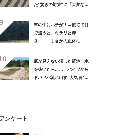
た“驚きの対策”に「大変な作
業ですね」「最高です」
9
車の中にハチが！→慌てて目
で追うと、キラリと輝
き…… まさかの正体に「初
めて見た」「羨ましい限り」
10
底が見えない濁った野池→水
を抜いたら…… パイプから
ドバドバ流れ出す“人気者”に
「やばいやばい」「大量すぎ
る」
アンケート