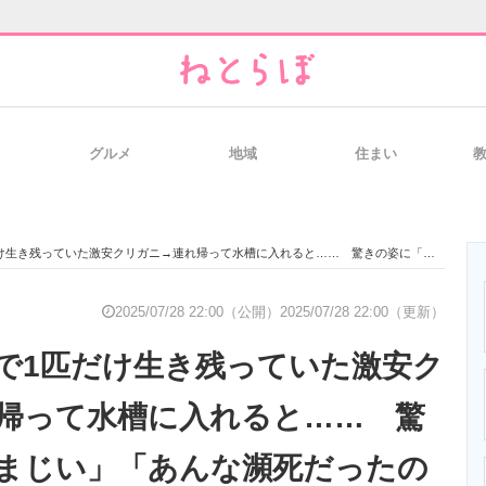
グルメ
地域
住まい
と未来を見通す
スマホと通信の最新トレンド
進化するPCとデ
残っていた激安クリガニ→連れ帰って水槽に入れると…… 驚きの姿に「凄まじい」「あんな瀕死だったのに」
のいまが分かる
企業ITのトレンドを詳説
経営リーダーの
2025/07/28 22:00（公開）
2025/07/28 22:00（更新）
で1匹だけ生き残っていた激安ク
T製品の総合サイト
IT製品の技術・比較・事例
製造業のIT導入
帰って水槽に入れると…… 驚
まじい」「あんな瀕死だったの