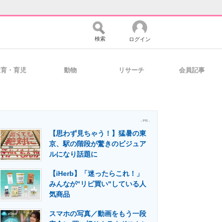
検索
ログイン
教育・育児
動物
リサーチ
会員記事
バイスの未来
好きが集まる 比べて選べる
- PR -
【思わず見ちゃう！】猛暑の東
コミュニティ
マーケ×ITの今がよく分かる
京、駅の階段が驚きのビジュア
ルになり話題に
【iHerb】「迷ったらこれ！」
・活用を支援
みんなが"リピ買い"している人
気商品
スマホの写真／動画をもう一段