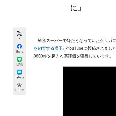
モノづくり技術者専門サイト
エレクトロ
に」
ちょっと気になるネットの話題
X
鮮魚スーパーで冷たくなっていたクリガニ
を飼育する様子
がYouTubeに投稿されま
Share
3800件を超える高評価を獲得しています。
LINE
hatena
Home