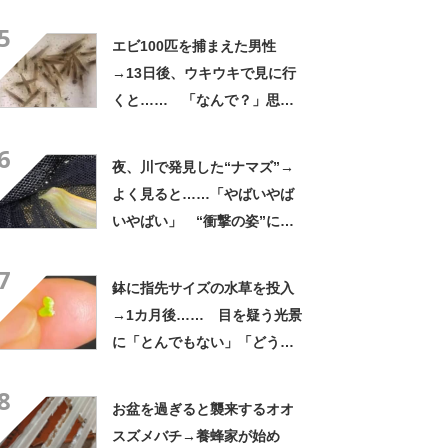
いことありそう」「宝くじ買
5
いなはれ」
エビ100匹を捕まえた男性
→13日後、ウキウキで見に行
くと…… 「なんで？」思わ
ぬ光景に「吹き出した」と
6
100万再生
夜、川で発見した“ナマズ”→
よく見ると……「やばいやば
いやばい」 “衝撃の姿”に
「よくこのサイズまで生き残
7
ったな」
鉢に指先サイズの水草を投入
→1カ月後…… 目を疑う光景
に「とんでもない」「どうし
よ、まだ2粒なんだけど」
8
お盆を過ぎると襲来するオオ
スズメバチ→養蜂家が始め