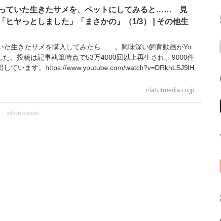
っていた生きたサメを、ペットにしてみると…… 見
ヒヤっとしました」「まさかの」（1/3） | その他生
た生きたサメを購入してみたら……。興味深い飼育動画がYo
した。投稿は記事執筆時点で53万4000回以上再生され、9000件
す。https://www.youtube.com/watch?v=DRkhLSJ9lH
…
nlab.itmedia.co.jp
advertisement