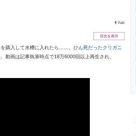
ニクス専門サイト
電子設計の基本と応用
エネルギーの専
Yuki
目次を表示
を購入して水槽に入れたら……。
ひん死だったクリガニ
した。動画は記事執筆時点で18万6000回以上再生され、