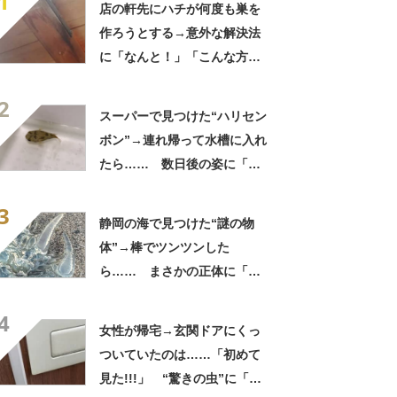
1
店の軒先にハチが何度も巣を
作ろうとする→意外な解決法
に「なんと！」「こんな方法
があったのか」「効果あるん
2
だ」
スーパーで見つけた“ハリセン
ボン”→連れ帰って水槽に入れ
たら…… 数日後の姿に「な
んと愛らしいお顔」「すごい
3
勢いあった」
静岡の海で見つけた“謎の物
体”→棒でツンツンした
ら…… まさかの正体に「ギ
ャーっ！」「絶対触っちゃダ
4
メですよ」
女性が帰宅→玄関ドアにくっ
ついていたのは……「初めて
見た!!!」 “驚きの虫”に「良