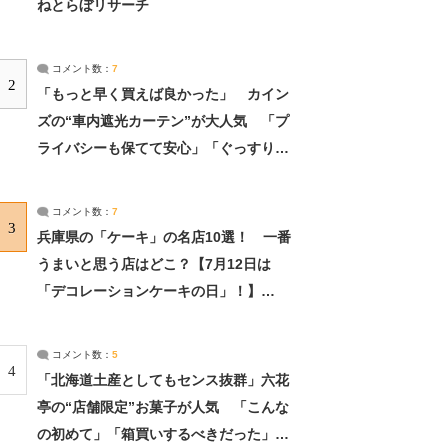
ねとらぼリサーチ
コメント数：
7
2
「もっと早く買えば良かった」 カイン
ズの“車内遮光カーテン”が大人気 「プ
ライバシーも保てて安心」「ぐっすり眠
れました」（2/2） | ライフ ねとらぼリ
サーチ：2ページ目
コメント数：
7
3
兵庫県の「ケーキ」の名店10選！ 一番
うまいと思う店はどこ？【7月12日は
「デコレーションケーキの日」！】
（2/4） | 兵庫県 ねとらぼリサーチ：2ペ
ージ目
コメント数：
5
4
「北海道土産としてもセンス抜群」六花
亭の“店舗限定”お菓子が人気 「こんな
の初めて」「箱買いするべきだった」