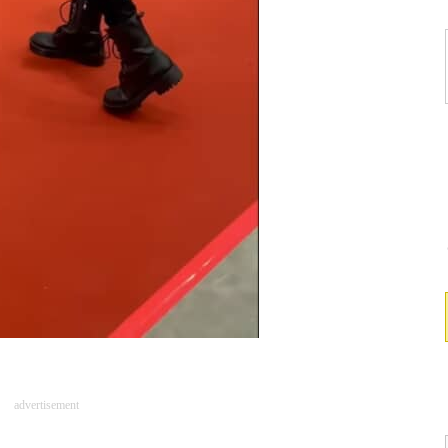
advertisement