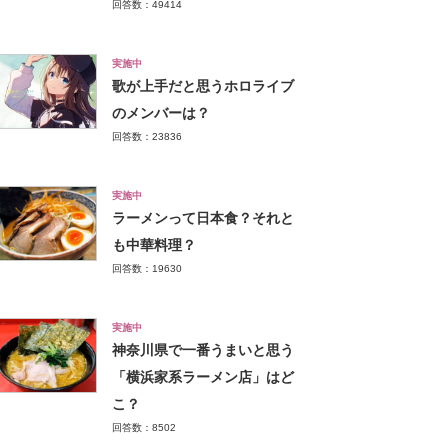
回答数：49414
実施中
歌が上手だと思うホロライブ
のメンバーは？
回答数：23836
実施中
ラーメンって日本食？それと
も中華料理？
回答数：19630
実施中
神奈川県で一番うまいと思う
「横浜家系ラーメン店」はど
こ？
回答数：8502