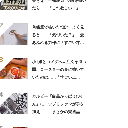
書きなし一発勝負”で絵を描い
たら……「これ欲しい！」
まさかの完成品に称賛「印刷
2
かと思うレベル」
色鉛筆で描いた“嵐”→よく見
ると……「気づいた？」 愛
あふれる力作に「すごい才
能」「まさかニノの髪に」
3
小1娘とコメダへ→注文を待つ
間、コースターの裏に描いて
いたのは……「すごい上
手！」 驚きの作品に「1年生
4
で!?」「構図がうまいー！」
カルビー「白黒かっぱえびせ
ん」に、ジブリファンが手を
加え…… まさかの完成品に
「天才」「めちゃくちゃ描き
にくいのに……」