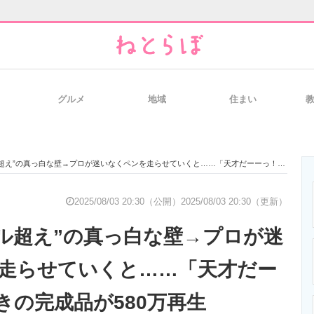
グルメ
地域
住まい
と未来を見通す
スマホと通信の最新トレンド
進化するPCとデ
え”の真っ白な壁→プロが迷いなくペンを走らせていくと……「天才だーーっ！」 驚きの完成品が580万再生
のいまが分かる
企業ITのトレンドを詳説
経営リーダーの
2025/08/03 20:30（公開）
2025/08/03 20:30（更新）
トル超え”の真っ白な壁→プロが迷
T製品の総合サイト
IT製品の技術・比較・事例
製造業のIT導入
走らせていくと……「天才だー
きの完成品が580万再生