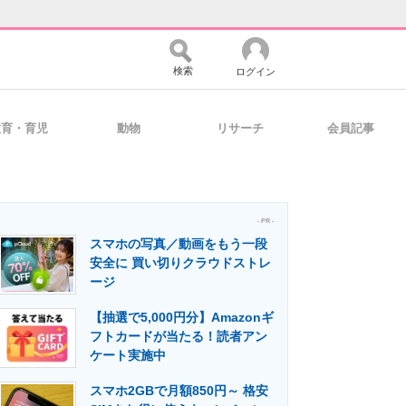
検索
ログイン
教育・育児
動物
リサーチ
会員記事
バイスの未来
好きが集まる 比べて選べる
- PR -
スマホの写真／動画をもう一段
コミュニティ
マーケ×ITの今がよく分かる
安全に 買い切りクラウドストレ
ージ
【抽選で5,000円分】Amazonギ
・活用を支援
フトカードが当たる！読者アン
ケート実施中
スマホ2GBで月額850円～ 格安