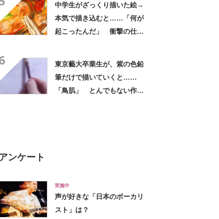
5
中学生がざっくり描いた絵→
本気で描き込むと……「何が
起こったんだ」 衝撃の仕上
がりに「エグい」「宮崎駿さ
6
んかな」
東京藝大卒業生が、紫の色鉛
筆だけで描いていくと……
「鳥肌」 とんでもない作品
に「意味わからん」「紫でこ
こまで」
アンケート
実施中
声が好きな「日本のボーカリ
スト」は？