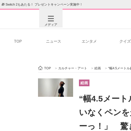
🎁 Switch 2もあたる！ プレゼントキャンペーン実施中！
メディア
TOP
ニュース
エンタメ
クイズ
注目記事を集めた総合ページ
ITの今
TOP
>
カルチャー・アート
>
絵画
>
“幅4.5メートル超
ビジネスと働き方のヒント
AI活用
絵画
“幅4.5メー
ITエンジニア向け専門サイト
企業向けI
いなくペンを
ーっ！」 驚