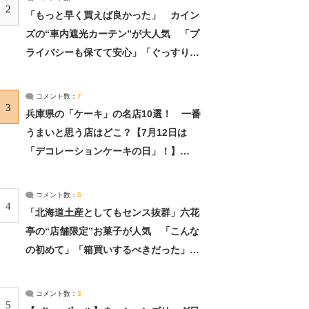
2
「もっと早く買えば良かった」 カイン
ズの“車内遮光カーテン”が大人気 「プ
ライバシーも保てて安心」「ぐっすり眠
れました」（2/2） | ライフ ねとらぼリ
サーチ：2ページ目
コメント数：
7
3
兵庫県の「ケーキ」の名店10選！ 一番
うまいと思う店はどこ？【7月12日は
「デコレーションケーキの日」！】
（2/4） | 兵庫県 ねとらぼリサーチ：2ペ
ージ目
コメント数：
5
4
「北海道土産としてもセンス抜群」六花
亭の“店舗限定”お菓子が人気 「こんな
の初めて」「箱買いするべきだった」
（1/2） | 北海道 ねとらぼリサーチ
コメント数：
3
5