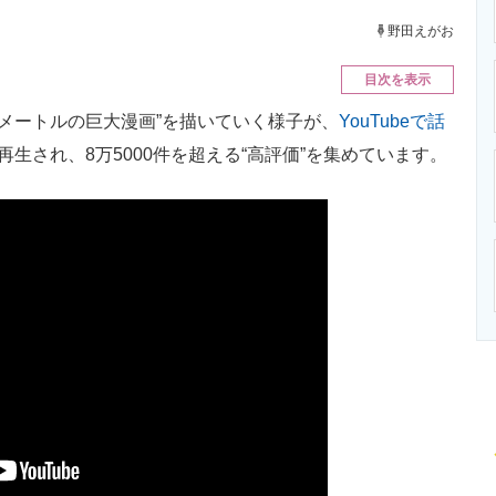
ニクス専門サイト
電子設計の基本と応用
エネルギーの専
野田えがお
目次を表示
5メートルの巨大漫画”を描いていく様子が、
YouTubeで話
再生され、8万5000件を超える“高評価”を集めています。