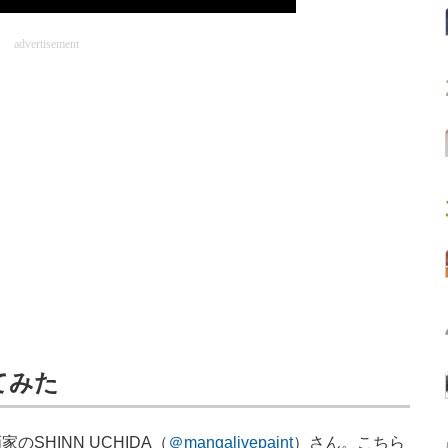
advertisement
てみた
HINN UCHIDA（
＠mangalivepaint
）さん。こちら