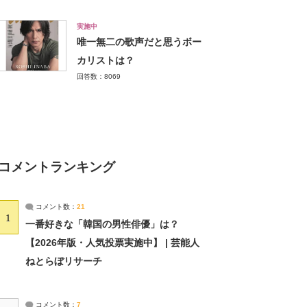
実施中
唯一無二の歌声だと思うボー
カリストは？
回答数：8069
コメントランキング
コメント数：
21
1
一番好きな「韓国の男性俳優」は？
【2026年版・人気投票実施中】 | 芸能人
ねとらぼリサーチ
コメント数：
7