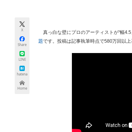
モノづくり技術者専門サイト
エレクトロ
X
真っ白な壁にプロのアーティストが“幅4.
ちょっと気になるネットの話題
題
です。投稿は記事執筆時点で580万回以上
Share
LINE
hatena
Home