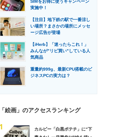
SIMをお得に使うキャンペーン
門メディア
建設×テクノロジーの最前線
実施中！
【注目】地下鉄の駅で一番涼し
い場所？まさかの場所にメッセ
ージ広告が登場
【iHerb】「迷ったらこれ！」
みんなが"リピ買い"している人
気商品
重量約999g、最新CPU搭載のビ
ジネスPCの実力は？
「絵画」のアクセスランキング
1
カルビー「白黒ポテチ」に“下