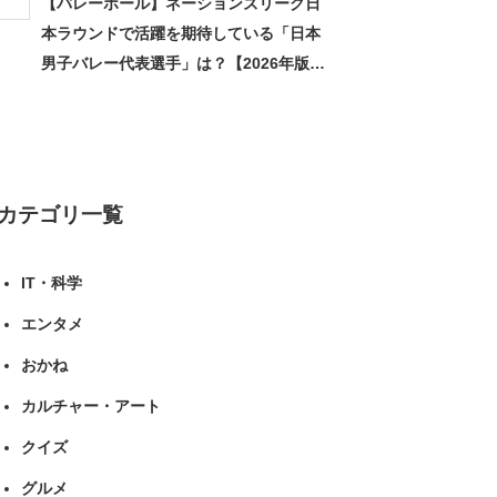
【バレーボール】ネーションズリーグ日
本ラウンドで活躍を期待している「日本
男子バレー代表選手」は？【2026年版・
人気投票実施中】（投票結果） | スポー
ツ ねとらぼリサーチ
カテゴリ一覧
IT・科学
エンタメ
おかね
カルチャー・アート
クイズ
グルメ