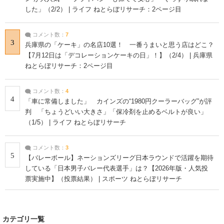
した」（2/2） | ライフ ねとらぼリサーチ：2ページ目
コメント数：
7
3
兵庫県の「ケーキ」の名店10選！ 一番うまいと思う店はどこ？
【7月12日は「デコレーションケーキの日」！】（2/4） | 兵庫県
ねとらぼリサーチ：2ページ目
コメント数：
4
4
「車に常備しました」 カインズの“1980円クーラーバッグ”が評
判 「ちょうどいい大きさ」「保冷剤を止めるベルトが良い」
（1/5） | ライフ ねとらぼリサーチ
コメント数：
3
5
【バレーボール】ネーションズリーグ日本ラウンドで活躍を期待
している「日本男子バレー代表選手」は？【2026年版・人気投
票実施中】（投票結果） | スポーツ ねとらぼリサーチ
カテゴリ一覧