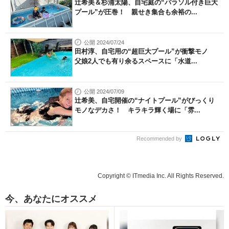
辻希美＆杉浦太陽、自宅庭の“パラソル付き巨大
プール”が圧巻！ 親せき集合も余裕の...
公開 2024/07/24
田村淳、自宅用の“超巨大プール”が衝撃モノ
父娘2人でも有り余るスペースに「水道...
公開 2024/07/09
辻希美、自宅開催の“ナイトプール”がびっくり
モノなデカさ！ キラキラ輝く場に「雰...
Recommended by
Copyright © ITmedia Inc. All Rights Reserved.
今、あなたにオススメ