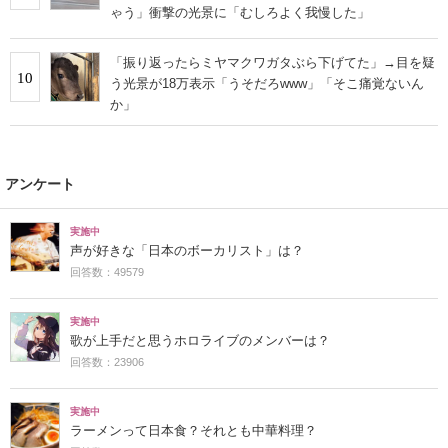
ゃう」衝撃の光景に「むしろよく我慢した」
「振り返ったらミヤマクワガタぶら下げてた」→目を疑
10
う光景が18万表示「うそだろwww」「そこ痛覚ないん
か」
アンケート
実施中
声が好きな「日本のボーカリスト」は？
回答数：49579
実施中
歌が上手だと思うホロライブのメンバーは？
回答数：23906
実施中
ラーメンって日本食？それとも中華料理？