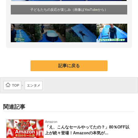
子どもたちの反応が楽しみ（画像は
YouTube
から）
記事に戻る
TOP
エンタメ
>
関連記事
Amazon
「え、こんなセールやってたの？」80％OFF以
上が続々登場！Amazonの本気が...