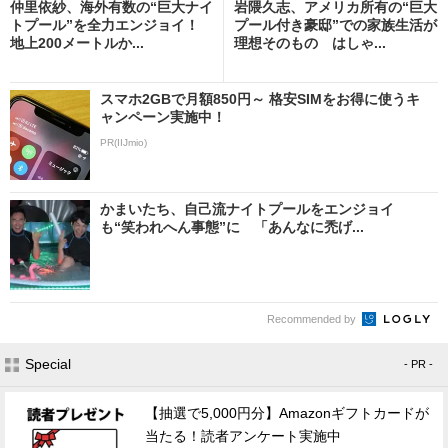
仲里依紗、海外有数の“巨大ナイ
岩隈久志、アメリカ所有の“巨大
トプール”を全力エンジョイ！
プール付き豪邸”での家族生活が
地上200メートルか...
理想そのもの はしゃ...
スマホ2GBで月額850円～ 格安SIMをお得に使うキ
ャンペーン実施中！
PR(IIJmio)
かまいたち、自己流ナイトプールをエンジョイ
も“笑われへん事態”に 「あんなに禿げ...
Recommended by
Special
- PR -
【抽選で5,000円分】Amazonギフトカードが
当たる！読者アンケート実施中