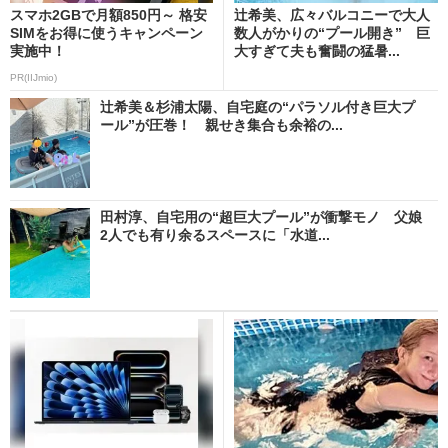
スマホ2GBで月額850円～ 格安
辻希美、広々バルコニーで大人
SIMをお得に使うキャンペーン
数人がかりの“プール開き” 巨
実施中！
大すぎて夫も奮闘の猛暑...
PR(IIJmio)
辻希美＆杉浦太陽、自宅庭の“パラソル付き巨大プ
ール”が圧巻！ 親せき集合も余裕の...
田村淳、自宅用の“超巨大プール”が衝撃モノ 父娘
2人でも有り余るスペースに「水道...