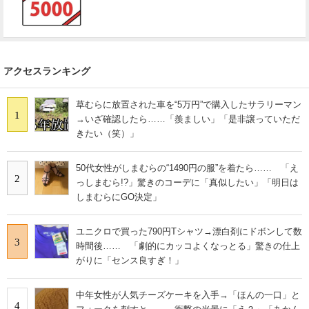
アクセスランキング
草むらに放置された車を“5万円”で購入したサラリーマン
1
→いざ確認したら……「羨ましい」「是非譲っていただ
きたい（笑）」
50代女性がしまむらの“1490円の服”を着たら…… 「え
2
っしまむら!?」驚きのコーデに「真似したい」「明日は
しまむらにGO決定」
ユニクロで買った790円Tシャツ→漂白剤にドボンして数
3
時間後…… 「劇的にカッコよくなっとる」驚きの仕上
がりに「センス良すぎ！」
中年女性が人気チーズケーキを入手→「ほんの一口」と
4