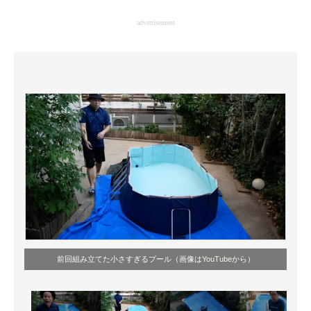
企業向けIT製品の総合サイト
advertisement
IT製品の技術・比較・事例
製造業のIT導入・活用を支援
モノづくり技術者専門サイト
エレクトロニクス専門サイト
電子設計の基本と応用
エネルギーの専門メディア
建設×テクノロジーの最前線
ちょっと気になるネットの話題
前回組み立てた小さすぎるプール（画像は
YouTube
から）