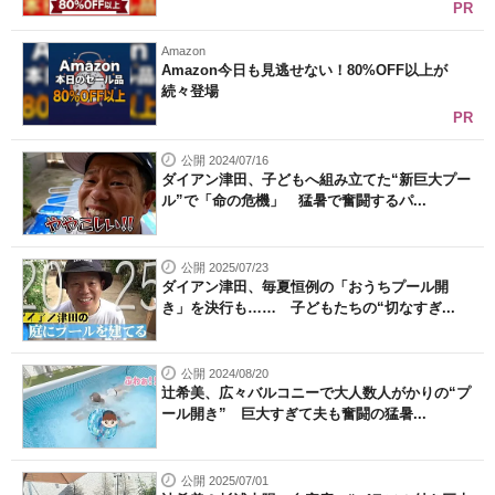
PR
Amazon
Amazon今日も見逃せない！80%OFF以上が
続々登場
PR
公開 2024/07/16
ダイアン津田、子どもへ組み立てた“新巨大プー
ル”で「命の危機」 猛暑で奮闘するパ...
公開 2025/07/23
ダイアン津田、毎夏恒例の「おうちプール開
き」を決行も…… 子どもたちの“切なすぎ...
公開 2024/08/20
辻希美、広々バルコニーで大人数人がかりの“プ
ール開き” 巨大すぎて夫も奮闘の猛暑...
公開 2025/07/01