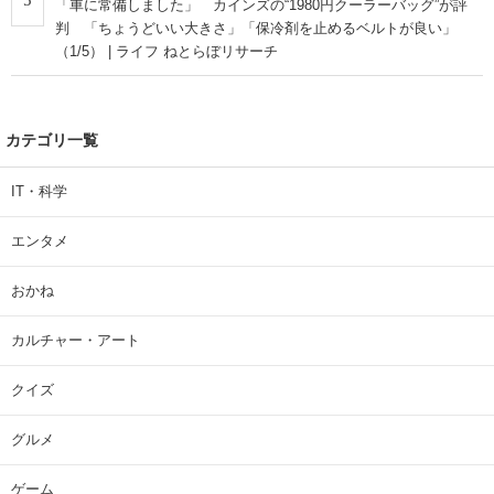
5
「車に常備しました」 カインズの“1980円クーラーバッグ”が評
判 「ちょうどいい大きさ」「保冷剤を止めるベルトが良い」
（1/5） | ライフ ねとらぼリサーチ
カテゴリ一覧
IT・科学
エンタメ
おかね
カルチャー・アート
クイズ
グルメ
ゲーム