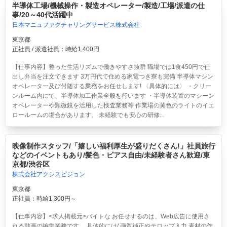
半導体工場/機械操作・製造オペレーター/製造/工場/派遣の仕
事/20～40代活躍中
日本マニュファクチャリングサービス株式会社
東京都
正社員 / 派遣社員：時給1,400円
【仕事内容】整った生活リズムで働きやすさ抜群 職場では1食450円で仕
出し弁当を注文できます 3万円代で住める家電つき寮も完備 半導体マシン
オペレーター及び付随する業務をお任せします! 〈具体的には〉 ・クリー
ンルーム内にて、半導体加工作業全般を行います ・半導体装置のマシーン
オペレーターや顕微鏡を活用した検査業務等 作業場の黄色のライトのイエ
ロールームの場合があります。 未経験でも安心の研修...
映像制作スタッフ/「嬉しい福利厚生が盛りだくさん!」社員旅行
などのイベントもあり/髪色・ピアス自由/未経験者さん歓迎/東
京都/渋谷区
株式会社アクシスビジョン
東京都
正社員：時給1,300円～
【仕事内容】<求人掲載元>バイトな お任せするのは、Web広告に使用さ
れる動画の編集業務です。 具体的には/ 画質補正やテロップ入力 素材の作