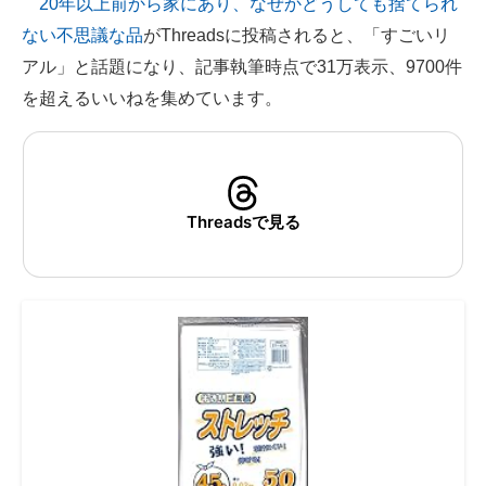
20年以上前から家にあり、なぜかどうしても捨てられ
ない不思議な品
がThreadsに投稿されると、「すごいリ
ITの今と未来を見通す
アル」と話題になり、記事執筆時点で31万表示、9700件
スマホと通信の最新トレンド
を超えるいいねを集めています。
進化するPCとデバイスの未来
好きが集まる 比べて選べる
Threadsで見る
ビジネスと働き方のヒント
AI活用のいまが分かる
企業ITのトレンドを詳説
経営リーダーのコミュニティ
マーケ×ITの今がよく分かる
ITエンジニア向け専門サイト