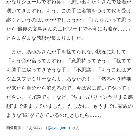
かなりシュールですね笑」「思い出もたくさんで愛着が
湧いてきますね。もう、この手に名前をつけて代々受け
継ぐというのはいかがでしょうか」「おいおいって思っ
たら 最後の文鳥さんのエピソードで不覚にも涙が……」
とさまざまな感想が集まりました。
また、あゆみさんが手を捨てられない状況に対して
「もう命が宿ってますね」「意思持ってそう」「捨てて
も勝手に戻ってきそうな手」「不思議」「もうこれはア
ダムスファミリーなんよ、あなたの！」「然るべき時期
が来たら自分から消えるので、今は家に置いてやってく
ださい。（冗談です」など、“ちょっぴりヒンヤリする感
想”まで集まっていました。たしかに、もうすでに家族の
ような“縁”ができているのだとしたら……。
画像提供：「あゆみ」（
@ayu_gen_
）さん