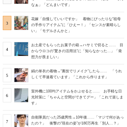
なぁ」「どんまいです」
花嫁「自慢していいですか」 着物にぴったりな“祖母
3
の手作りアイテム”に「ひえー！」「センスが素晴らし
い」「モデルさんかと」
お土産でもらったお菓子の箱→ハサミで切ると…… 目
4
からウロコの“驚きの活用法”に「知らなかった…」「発
想力が羨ましい」
絹の単衣の着物→“裏技でリメイク”したら…… 「うれ
5
しくて早速着ています」「これから作ります」
室外機に100均アイテムをかぶせると…… お手軽な日
6
光対策に「ちゃんと空間ができてグー」「これで楽しま
す」
自衛隊員だった25歳男性→10年後……「マジで何があっ
7
たの？」 衝撃の“現在の姿”が180万再生「別人…？」