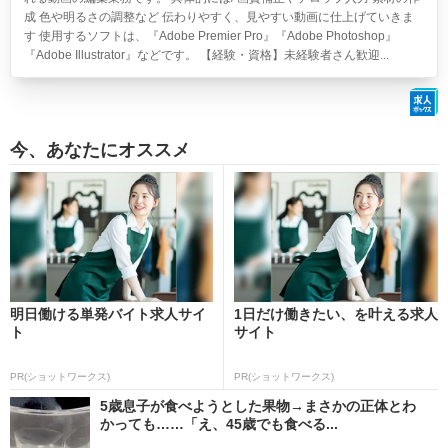
成 色や明るさの調整など 伝わりやすく、見やすい動画に仕上げていきま
す 使用するソフトは、『Adobe Premier Pro』『Adobe Photoshop』
『Adobe Illustrator』などです。 【経験・資格】未経験者さん歓迎...
今、あなたにオススメ
明日働ける単発バイト求人サイ
1日だけ働きたい、を叶える求人
ト
サイト
PR(ショットワークス)
PR(ショットワークス)
5歳息子が食べようとした果物→まさかの正体とわ
かっても……「え、45歳でも食べる...