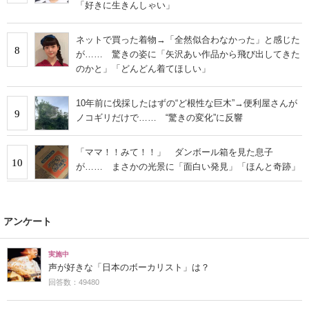
「好きに生きんしゃい」
ネットで買った着物→「全然似合わなかった」と感じた
8
が…… 驚きの姿に「矢沢あい作品から飛び出してきた
のかと」「どんどん着てほしい」
10年前に伐採したはずの“ど根性な巨木”→便利屋さんが
9
ノコギリだけで…… “驚きの変化”に反響
「ママ！！みて！！」 ダンボール箱を見た息子
10
が…… まさかの光景に「面白い発見」「ほんと奇跡」
アンケート
実施中
声が好きな「日本のボーカリスト」は？
回答数：49480