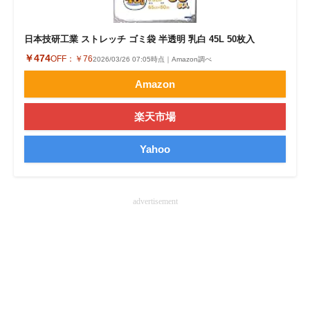
企業向けIT製品の総合サイト
日本技研工業 ストレッチ ゴミ袋 半透明 乳白 45L 50枚入
IT製品の技術・比較・事例
￥474
OFF：
￥76
2026/03/26 07:05時点｜Amazon調べ
製造業のIT導入・活用を支援
Amazon
モノづくり技術者専門サイト
楽天市場
エレクトロニクス専門サイト
Yahoo
電子設計の基本と応用
エネルギーの専門メディア
advertisement
建設×テクノロジーの最前線
ちょっと気になるネットの話題