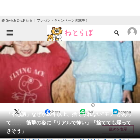
🎁 Switch 2もあたる！ プレゼントキャンペーン実施中！
ねとらぼメニュー
TOP
ニュース
エンタメ
クイズ
グルメ
地域
住まい
教育・育児
動物
リサーチ
教育・子育て
2025/08/22 20:00（公開）
X
Share
LINE
hatena
会員記事
「不思議」なぜか20年以上、捨てられない“モノ”があっ
て…… 衝撃の姿に「リアルで怖い」「捨てても帰って
メディア
目次を表示
きそう」
注目記事を集めた総合ページ