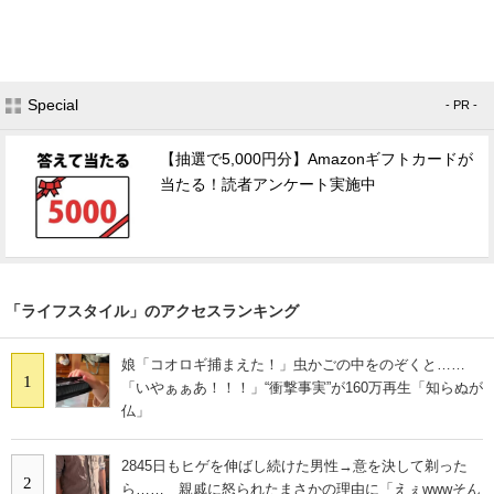
Special
- PR -
【抽選で5,000円分】Amazonギフトカードが
当たる！読者アンケート実施中
「ライフスタイル」のアクセスランキング
娘「コオロギ捕まえた！」虫かごの中をのぞくと……
1
「いやぁぁあ！！！」“衝撃事実”が160万再生「知らぬが
仏」
2845日もヒゲを伸ばし続けた男性→意を決して剃った
2
ら…… 親戚に怒られたまさかの理由に「えぇwwwそん