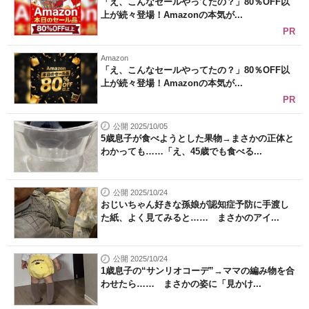
「え、こんなセールやってたの？」80％OFF以
上が続々登場！Amazonの本気が...
PR
Amazon
「え、こんなセールやってたの？」80％OFF以
上が続々登場！Amazonの本気が...
PR
公開 2025/10/05
5歳息子が食べようとした果物→まさかの正体と
わかっても……「え、45歳でも食べる...
公開 2025/10/24
おじいちゃん好きな孫娘が認知症予防に手渡し
た紙、よく見てみると…… まさかのアイ...
公開 2025/10/24
1歳息子の“サンリオコーデ”→ママの編み物を合
わせたら…… まさかの姿に「見かけ...