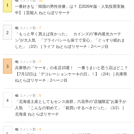
コメント数：
21
1
一番好きな「韓国の男性俳優」は？【2026年版・人気投票実施
中】 | 芸能人 ねとらぼリサーチ
コメント数：
7
2
「もっと早く買えば良かった」 カインズの“車内遮光カーテ
ン”が大人気 「プライバシーも保てて安心」「ぐっすり眠れま
した」（2/2） | ライフ ねとらぼリサーチ：2ページ目
コメント数：
7
3
兵庫県の「ケーキ」の名店10選！ 一番うまいと思う店はどこ？
【7月12日は「デコレーションケーキの日」！】（2/4） | 兵庫県
ねとらぼリサーチ：2ページ目
コメント数：
5
4
「北海道土産としてもセンス抜群」六花亭の“店舗限定”お菓子が
人気 「こんなの初めて」「箱買いするべきだった」（1/2） |
北海道 ねとらぼリサーチ
コメント数：
4