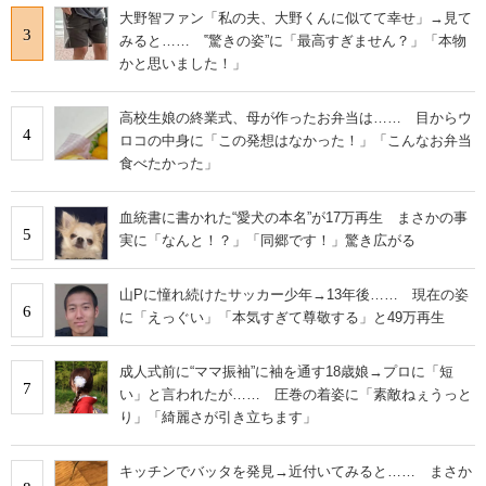
大野智ファン「私の夫、大野くんに似てて幸せ」→見て
3
みると…… ‟驚きの姿”に「最高すぎません？」「本物
かと思いました！」
高校生娘の終業式、母が作ったお弁当は…… 目からウ
4
ロコの中身に「この発想はなかった！」「こんなお弁当
食べたかった」
血統書に書かれた“愛犬の本名”が17万再生 まさかの事
5
実に「なんと！？」「同郷です！」驚き広がる
山Pに憧れ続けたサッカー少年→13年後…… 現在の姿
6
に「えっぐい」「本気すぎて尊敬する」と49万再生
成人式前に“ママ振袖”に袖を通す18歳娘→プロに「短
7
い」と言われたが…… 圧巻の着姿に「素敵ねぇうっと
り」「綺麗さが引き立ちます」
キッチンでバッタを発見→近付いてみると…… まさか