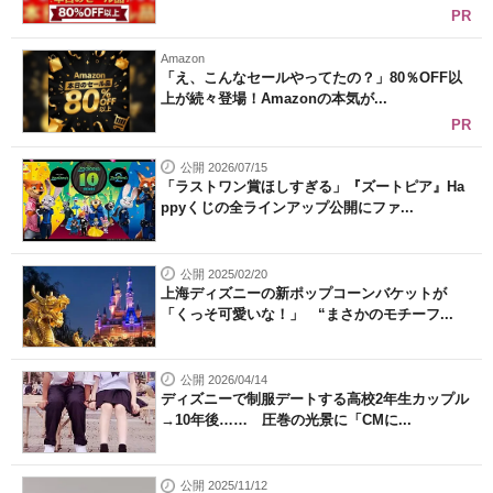
PR
Amazon
「え、こんなセールやってたの？」80％OFF以
上が続々登場！Amazonの本気が...
PR
公開 2026/07/15
「ラストワン賞ほしすぎる」『ズートピア』Ha
ppyくじの全ラインアップ公開にファ...
公開 2025/02/20
上海ディズニーの新ポップコーンバケットが
「くっそ可愛いな！」 “まさかのモチーフ...
公開 2026/04/14
ディズニーで制服デートする高校2年生カップル
→10年後…… 圧巻の光景に「CMに...
公開 2025/11/12