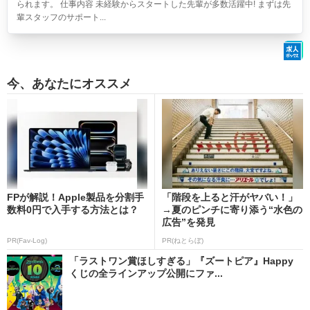
られます。 仕事内容 未経験からスタートした先輩が多数活躍中! まずは先
輩スタッフのサポート...
今、あなたにオススメ
FPが解説！Apple製品を分割手
「階段を上ると汗がヤバい！」
数料0円で入手する方法とは？
→夏のピンチに寄り添う“水色の
広告”を発見
PR(Fav-Log)
PR(ねとらぼ)
「ラストワン賞ほしすぎる」『ズートピア』Happy
くじの全ラインアップ公開にファ...