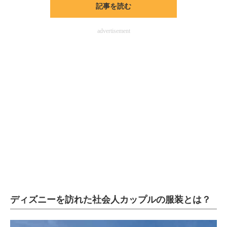
記事を読む
ITの今と未来を見通す
advertisement
スマホと通信の最新トレンド
進化するPCとデバイスの未来
好きが集まる 比べて選べる
ビジネスと働き方のヒント
AI活用のいまが分かる
企業ITのトレンドを詳説
経営リーダーのコミュニティ
マーケ×ITの今がよく分かる
ディズニーを訪れた社会人カップルの服装とは？
ITエンジニア向け専門サイト