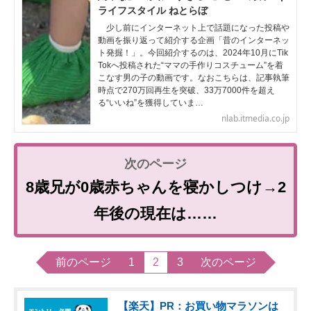
ライフスタイル ねとらぼ
少し前にインターネット上で話題になった投稿や
動画を振り返って紹介する企画「昔のインターネッ
ト発掘！」。今回紹介するのは、2024年10月にTik
Tokへ投稿された“ママの手作りコスチューム”を着
こなす男の子の動画です。なおこちらは、記事執筆
時点で270万回再生を突破、33万7000件を超え
る“いいね”を獲得していま…
nlab.itmedia.co.jp
8歳兄が0歳赤ちゃんを寝かしつけ→2
年後の現在は……
前のページ
1
2
3
次のページ
【楽天】PR：お買い物マラソンは