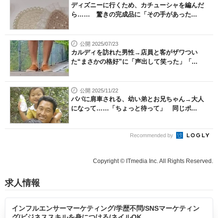
ディズニーに行くため、カチューシャを編んだ
ら…… 驚きの完成品に「その手があった...
公開 2025/07/23
カルディを訪れた男性→店員と客がザワつい
た“まさかの格好”に「声出して笑った」「...
公開 2025/11/22
パパに肩車される、幼い弟とお兄ちゃん→大人
になって……「ちょっと待って」 同じポ...
Recommended by
Copyright © ITmedia Inc. All Rights Reserved.
求人情報
インフルエンサーマーケティング/学歴不問/SNSマーケティン
グ/ビジネススキルを身につける/ネイルOK