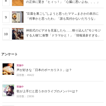
8
の正体に驚き「ヒィっ！」「心臓に悪いよね、、、」
“豆腐を裏ごし”しようと思ったママ→まさかの表示に
9
「何事かと思ったわ」「誰も気付かないだろうな」
神前式のビデオを見返したら……映り込んだ“モジモジ
10
する人物”に衝撃「ドラマかと！」「情報過多すぎる」
アンケート
実施中
声が好きな「日本のボーカリスト」は？
回答数：49422
実施中
歌が上手だと思うホロライブのメンバーは？
回答数：23836