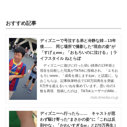
おすすめ記事
ディズニーで号泣する弟と冷静な姉→13年
後…… 同じ場所で撮影した“現在の姿”が
「すげぇww」「おもろいのに泣ける」 | ラ
イフスタイル ねとらぼ
ディズニーに遊びに行った幼い姉弟の13年前と
現在を比較した写真がTikTokに投稿され、「エモお
もろいwww」「成長を感じますねw」と話題に。な
おこちらは、記事執筆時点で130万回再生を突破、
6万件を超えるいいねを集めています。思い出の1
枚を再現 投稿したのは、TikTokユーザーのMiki…
nlab.itmedia.co.jp
ディズニーへ行ったら…… キャストが思
わず駆け寄った“まさかの姿”に「これは反
則やな」「かわいすぎるw」と270万再生 |