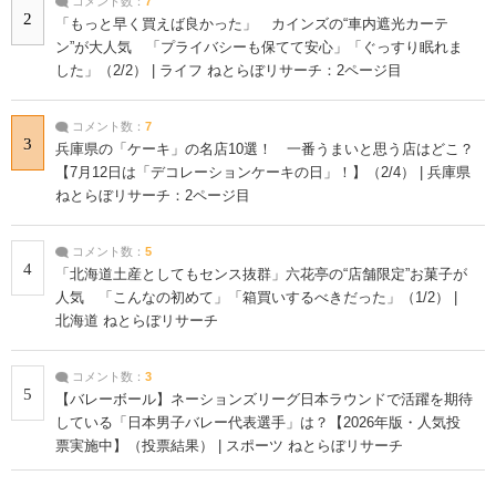
コメント数：
7
2
「もっと早く買えば良かった」 カインズの“車内遮光カーテ
ン”が大人気 「プライバシーも保てて安心」「ぐっすり眠れま
した」（2/2） | ライフ ねとらぼリサーチ：2ページ目
コメント数：
7
3
兵庫県の「ケーキ」の名店10選！ 一番うまいと思う店はどこ？
【7月12日は「デコレーションケーキの日」！】（2/4） | 兵庫県
ねとらぼリサーチ：2ページ目
コメント数：
5
4
「北海道土産としてもセンス抜群」六花亭の“店舗限定”お菓子が
人気 「こんなの初めて」「箱買いするべきだった」（1/2） |
北海道 ねとらぼリサーチ
コメント数：
3
5
【バレーボール】ネーションズリーグ日本ラウンドで活躍を期待
している「日本男子バレー代表選手」は？【2026年版・人気投
票実施中】（投票結果） | スポーツ ねとらぼリサーチ