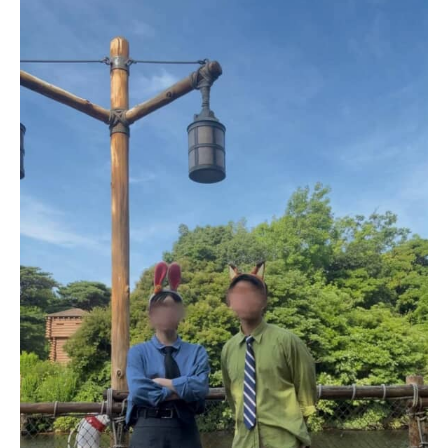
企業向けIT製品の総合サイト
IT製品の技術・比較・事例
製造業のIT導入・活用を支援
モノづくり技術者専門サイト
エレクトロニクス専門サイト
電子設計の基本と応用
エネルギーの専門メディア
建設×テクノロジーの最前線
ちょっと気になるネットの話題