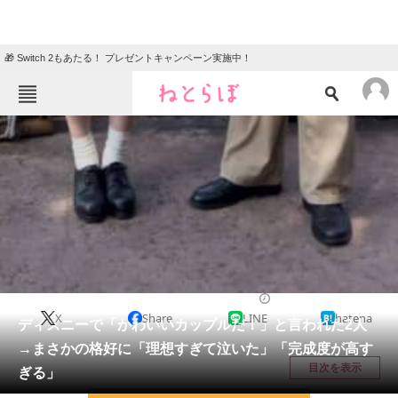
🎁 Switch 2もあたる！ プレゼントキャンペーン実施中！
ねとらぼメニュー
TOP
ニュース
エンタメ
クイズ
グルメ
地域
住まい
教育・育児
動物
リサーチ
ライフスタイル
2025/09/03 19:15（公開）
X
Share
LINE
hatena
会員記事
ディズニーで「かわいいカップルだ！」と言われた2人
→まさかの格好に「理想すぎて泣いた」「完成度が高す
メディア
目次を表示
ぎる」
注目記事を集めた総合ページ