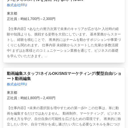
株式会社FFU
東京都
正社員：時給1,700円～2,300円
【仕事内容】<あなたの努力次第で未来のキャリアが広がる!> 入社時の経
験や知識よりも、挑戦する姿勢を大切にしています。 基本業務からスター
トし、経験を積むことで、 将来的にはチームを動かすポジションや事業づ
くりにも関われます。 仕事内容 未経験からスタートした先輩が多数活躍
中! まずはお客様とのコミュニケーション業務を通じて、ビジネスの基礎
を学んでいただきます。...
動画編集スタッフ/ネイルOK/SNSマーケティング/髪型自由/ショ
ート動画編集
株式会社FFU
東京都
正社員：時給1,800円～2,400円
【仕事内容】<未来の選択肢を増やすための第一歩!> この仕事は、単に動
画を編集するだけではありません。 動画制作、マーケティング、ビジネス
の考え方を学び、自分自身の可能性を広げるための環境です。 将来的に独
立したい方や、自分で何かを成し遂げたい方にも必要なスキルを身につけ