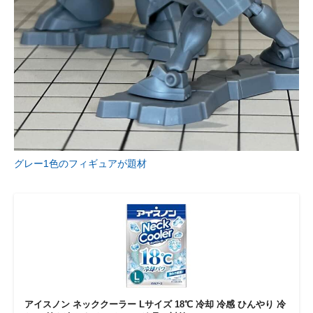
企業向けIT製品の総合サイト
IT製品の技術・比較・事例
製造業のIT導入・活用を支援
モノづくり技術者専門サイト
エレクトロニクス専門サイト
グレー1色のフィギュアが題材
電子設計の基本と応用
エネルギーの専門メディア
建設×テクノロジーの最前線
ちょっと気になるネットの話題
アイスノン ネッククーラー Lサイズ 18℃ 冷却 冷感 ひんやり 冷