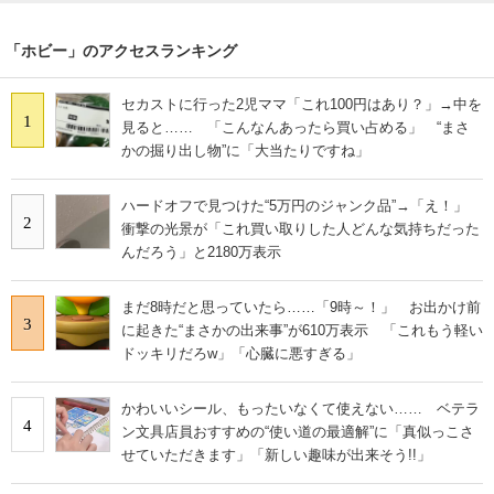
「ホビー」のアクセスランキング
セカストに行った2児ママ「これ100円はあり？」→中を
1
見ると…… 「こんなんあったら買い占める」 “まさ
かの掘り出し物”に「大当たりですね」
ハードオフで見つけた“5万円のジャンク品”→「え！」
2
衝撃の光景が「これ買い取りした人どんな気持ちだった
んだろう」と2180万表示
まだ8時だと思っていたら……「9時～！」 お出かけ前
3
に起きた“まさかの出来事”が610万表示 「これもう軽い
ドッキリだろw」「心臓に悪すぎる」
かわいいシール、もったいなくて使えない…… ベテラ
4
ン文具店員おすすめの“使い道の最適解”に「真似っこさ
せていただきます」「新しい趣味が出来そう!!」