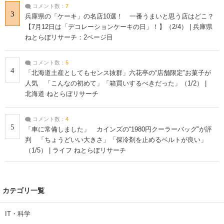
コメント数：
7
3
兵庫県の「ケーキ」の名店10選！ 一番うまいと思う店はどこ？
【7月12日は「デコレーションケーキの日」！】（2/4） | 兵庫県
ねとらぼリサーチ：2ページ目
コメント数：
5
4
「北海道土産としてもセンス抜群」六花亭の“店舗限定”お菓子が
人気 「こんなの初めて」「箱買いするべきだった」（1/2） |
北海道 ねとらぼリサーチ
コメント数：
4
5
「車に常備しました」 カインズの“1980円クーラーバッグ”が評
判 「ちょうどいい大きさ」「保冷剤を止めるベルトが良い」
（1/5） | ライフ ねとらぼリサーチ
カテゴリ一覧
IT・科学