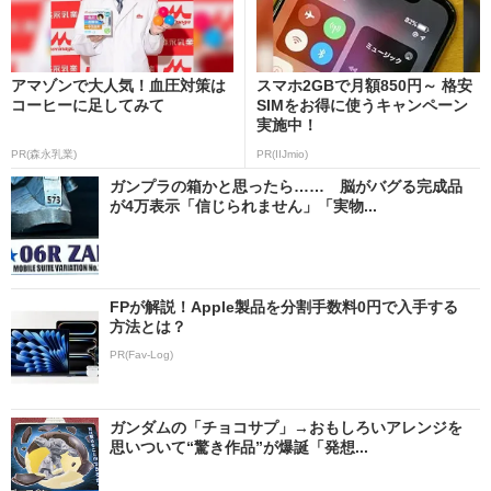
アマゾンで大人気！血圧対策は
スマホ2GBで月額850円～ 格安
コーヒーに足してみて
SIMをお得に使うキャンペーン
実施中！
PR(森永乳業)
PR(IIJmio)
ガンプラの箱かと思ったら…… 脳がバグる完成品
が4万表示「信じられません」「実物...
FPが解説！Apple製品を分割手数料0円で入手する
方法とは？
PR(Fav-Log)
ガンダムの「チョコサプ」→おもしろいアレンジを
思いついて“驚き作品”が爆誕「発想...