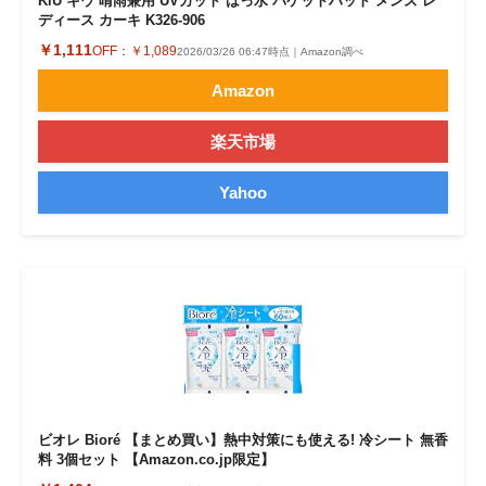
KiU キウ 晴雨兼用 UVカット はっ水 バケットハット メンズ レ
ディース カーキ K326-906
￥1,111
OFF：
￥1,089
2026/03/26 06:47時点｜Amazon調べ
Amazon
楽天市場
Yahoo
ビオレ Bioré 【まとめ買い】熱中対策にも使える! 冷シート 無香
料 3個セット 【Amazon.co.jp限定】