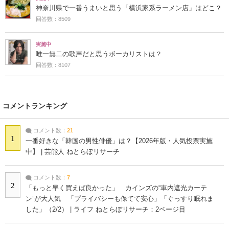
神奈川県で一番うまいと思う「横浜家系ラーメン店」はどこ？
回答数：8509
実施中
唯一無二の歌声だと思うボーカリストは？
回答数：8107
コメントランキング
コメント数：
21
1
一番好きな「韓国の男性俳優」は？【2026年版・人気投票実施
中】 | 芸能人 ねとらぼリサーチ
コメント数：
7
2
「もっと早く買えば良かった」 カインズの“車内遮光カーテ
ン”が大人気 「プライバシーも保てて安心」「ぐっすり眠れま
した」（2/2） | ライフ ねとらぼリサーチ：2ページ目