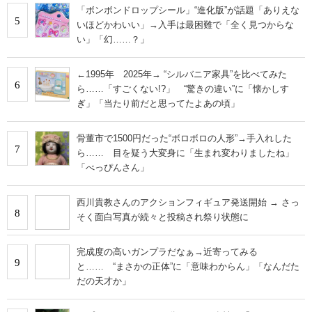
「ボンボンドロップシール」“進化版”が話題「ありえな
5
いほどかわいい」→入手は最困難で「全く見つからな
い」「幻……？」
←1995年 2025年→ “シルバニア家具”を比べてみた
6
ら……「すごくない!?」 “驚きの違い”に「懐かしす
ぎ」「当たり前だと思ってたよあの頃」
骨董市で1500円だった“ボロボロの人形”→手入れした
7
ら…… 目を疑う大変身に「生まれ変わりましたね」
「べっぴんさん」
西川貴教さんのアクションフィギュア発送開始 → さっ
8
そく面白写真が続々と投稿され祭り状態に
完成度の高いガンプラだなぁ→近寄ってみる
9
と…… “まさかの正体”に「意味わからん」「なんだた
だの天才か」