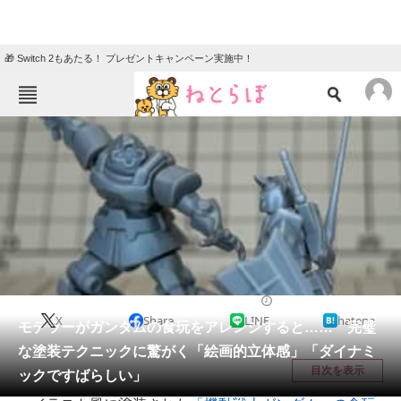
🎁 Switch 2もあたる！ プレゼントキャンペーン実施中！
ねとらぼメニュー
TOP
ニュース
エンタメ
クイズ
グルメ
地域
住まい
教育・育児
動物
リサーチ
ホビー
2025/08/24 20:00（公開）
X
Share
LINE
hatena
会員記事
モデラーがガンダムの食玩をアレンジすると…… 完璧
な塗装テクニックに驚がく「絵画的立体感」「ダイナミ
メディア
目次を表示
ックですばらしい」
注目記事を集めた総合ページ