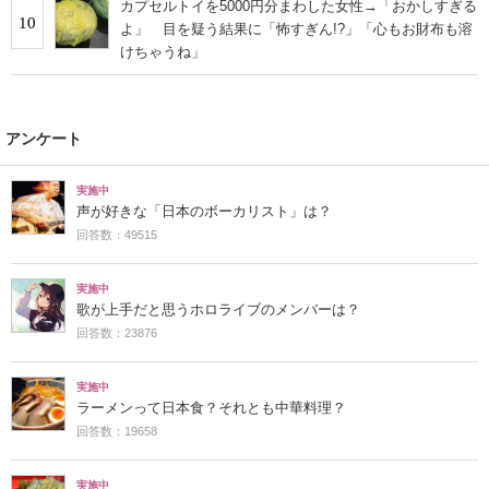
カプセルトイを5000円分まわした女性→「おかしすぎる
10
よ」 目を疑う結果に「怖すぎん!?」「心もお財布も溶
けちゃうね」
アンケート
実施中
声が好きな「日本のボーカリスト」は？
回答数：49515
実施中
歌が上手だと思うホロライブのメンバーは？
回答数：23876
実施中
ラーメンって日本食？それとも中華料理？
回答数：19658
実施中