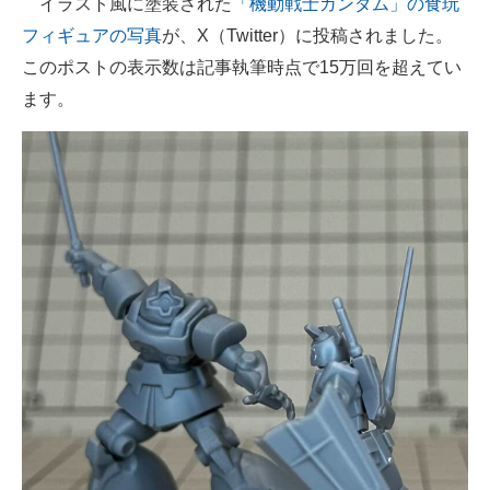
イラスト風に塗装された
「機動戦士ガンダム」の食玩
フィギュアの写真
が、X（Twitter）に投稿されました。
ITの今と未来を見通す
このポストの表示数は記事執筆時点で15万回を超えてい
スマホと通信の最新トレンド
ます。
進化するPCとデバイスの未来
好きが集まる 比べて選べる
ビジネスと働き方のヒント
AI活用のいまが分かる
企業ITのトレンドを詳説
経営リーダーのコミュニティ
マーケ×ITの今がよく分かる
ITエンジニア向け専門サイト