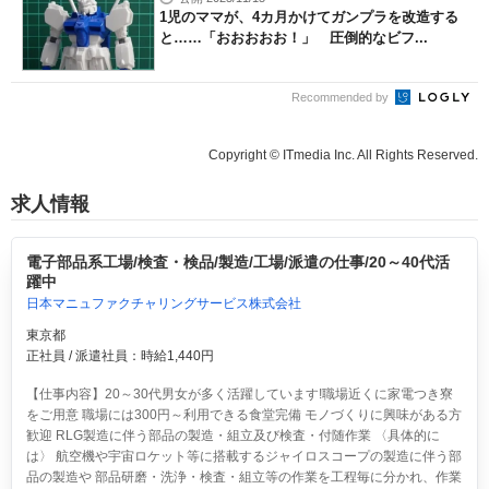
1児のママが、4カ月かけてガンプラを改造する
と……「おおおおお！」 圧倒的なビフ...
Recommended by
Copyright © ITmedia Inc. All Rights Reserved.
求人情報
電子部品系工場/検査・検品/製造/工場/派遣の仕事/20～40代活
躍中
日本マニュファクチャリングサービス株式会社
東京都
正社員 / 派遣社員：時給1,440円
【仕事内容】20～30代男女が多く活躍しています!職場近くに家電つき寮
をご用意 職場には300円～利用できる食堂完備 モノづくりに興味がある方
歓迎 RLG製造に伴う部品の製造・組立及び検査・付随作業 〈具体的に
は〉 航空機や宇宙ロケット等に搭載するジャイロスコープの製造に伴う部
品の製造や 部品研磨・洗浄・検査・組立等の作業を工程毎に分かれ、作業