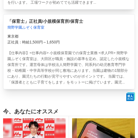
を行います。 工場ワークが初めてでも活躍できます...
「保育士」正社員/小規模保育所/保育士
簡野学園ふぞく保育室
東京都
正社員：時給1,500円～1,650円
【仕事内容】<仕事内容> 小規模保育園での保育士業務 <求人PR> 簡野学
園ふぞく保育室は、大田区が職員・施設の基準を定め、認定した小規模な
保育所です。運営母体は学校法人簡野学園で、同系列の幼児教育専門学
校・幼稚園・中学高等学校が同じ敷地にあります。当園は建物の1階部分
にあり、園児たちの行動が見守りやすいのがポイントです。 当園では、
「保護者とともに子育てをします」をモットーに掲げています。園児...
今、あなたにオススメ