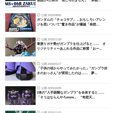
成品が4万表示「信じられません」「実物...
公開 2025/09/05
ガンダムの「チョコサプ」→おもしろいアレン
ジを思いついて“驚き作品”が爆誕「発想...
公開 2025/11/28
筆塗りガチ勢がガンプラを仕上げると…… オ
リジナリティーあふれる作品に称賛「おー...
公開 2026/01/17
「子供の頃からやってみたかった」“ガンプラ好
きのおっさん”が実現したのは…… 夢...
公開 2025/10/05
2体の“入手困難なガンプラ”を合体すると……
「そうはならんやろwww」 “奇想天...
公開 2025/11/15