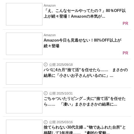
Amazon
「え、こんなセールやってたの？」80％OFF以
上が続々登場！Amazonの本気が...
PR
Amazon
Amazon今日も見逃せない！80%OFF以上が
続々登場
PR
公開 2025/09/18
パパに4カ月“捨て活”を任せたら…… まさかの
結果に「小さいお子さんがいるのに」...
公開 2025/10/31
ごちゃついたリビング→夫に“捨て活”を任せた
ら…… 「凄い」まさかまさかの結果に...
公開 2025/03/16
捨てられない30代主婦→“物であふれた台所”と
格闘して1年半後…… “劇的な変貌...