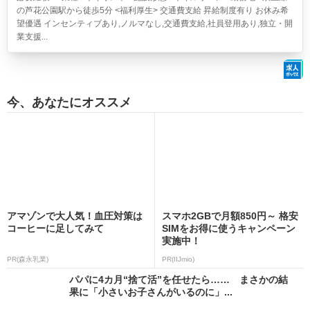
の芦花公園駅から徒歩5分 <福利厚生> 交通費支給 昇給制度有り お休み希
望優遇 インセンティブあり,ノルマなし,交通費支給,社員登用あり,独立・開
業支援...
今、あなたにオススメ
アマゾンで大人気！血圧対策は
スマホ2GBで月額850円～ 格安
コーヒーに足してみて
SIMをお得に使うキャンペーン
実施中！
PR(森永乳業)
PR(IIJmio)
パパに4カ月“捨て活”を任せたら…… まさかの結
果に「小さいお子さんがいるのに」...