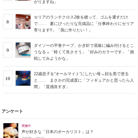
がりますね」
セリアのランチクロス2枚を縫って、ゴムを通すだけ
8
で…… 夏にぴったりな完成品に「仕事終わりにセリア
寄ります!!」「孫に作りたい！」
ダイソーの平巻テープ、かぎ針で底板に編み付けるとこ
9
うなる→「軽くて良さそう」「好みのカラーです」「挑
戦してみようかな」
22歳息子を“オールマイト”にしたい母→顔を黒で塗る
10
と…… まさかの完成度に「フィギュアかと思ったら人
間」「質感良すぎ」
アンケート
実施中
声が好きな「日本のボーカリスト」は？