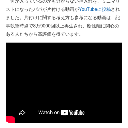
何が入っているのかも分からない押入れを、ミニマリ
ストになったパパが片付ける動画が
YouTubeに投稿
され
ITの今と未来を見通す
ました。片付けに関する考え方も参考になる動画は、記
スマホと通信の最新トレンド
事執筆時点で8万9000回以上再生され、断捨離に関心の
ある人たちから高評価を得ています。
進化するPCとデバイスの未来
好きが集まる 比べて選べる
ビジネスと働き方のヒント
AI活用のいまが分かる
企業ITのトレンドを詳説
経営リーダーのコミュニティ
マーケ×ITの今がよく分かる
ITエンジニア向け専門サイト