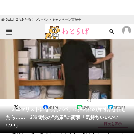
🎁 Switch 2もあたる！ プレゼントキャンペーン実施中！
ねとらぼメニュー
TOP
ニュース
エンタメ
クイズ
グルメ
地域
住まい
教育・育児
動物
リサーチ
教育・子育て
2025/09/04 10:15（公開）
X
Share
LINE
hatena
会員記事
「ミニマリストになったパパ」に押入れの片付けを任せ
たら…… 3時間後の“光景”に衝撃「気持ちいいいい
メディア
目次を表示
い!!!」
注目記事を集めた総合ページ