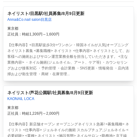
ネイリスト/目黒駅/社員募集/8月9日更新
Anna&Co.nail salon目黒店
東京都
正社員：時給1,300円～1,600円
【仕事内容】<目黒駅徒歩3分>ワンホン・韓国ネイルが人気|オープニング
ネイリスト募集 <募集職種> ネイリスト <仕事内容> ネイリストとして、お
客様への施術およびサロン運営業務全般を担当していただきます。 <主な
業務内容> ・ネイル施術(ジェルネイル、アート、ケア等) ・カウンセリン
グおよび接客対応 ・予約管理 ・会計業務 ・SNS更新・情報発信 ・店内清
掃および衛生管理 ・商材・在庫管理...
ネイリスト/芦花公園駅/社員募集/8月9日更新
KAONAIL LOCA
東京都
正社員：時給1,226円～2,000円
【仕事内容】新店舗オープン オープニングネイリスト急募! <募集職種> ネ
イリスト <仕事内容> ジェルネイルの施術 スカルプチュア,ジェルネイル <
必要経験> <業種> ネイリスト <施設形態> ネイルサロン <勤務地> 京王線