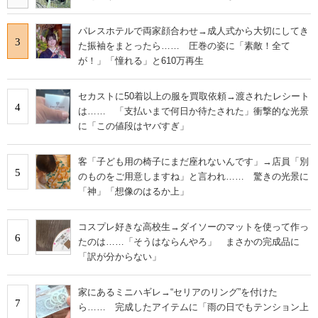
パレスホテルで両家顔合わせ→成人式から大切にしてき
3
た振袖をまとったら…… 圧巻の姿に「素敵！全て
が！」「憧れる」と610万再生
セカストに50着以上の服を買取依頼→渡されたレシート
4
は…… 「支払いまで何日か待たされた」衝撃的な光景
に「この値段はヤバすぎ」
客「子ども用の椅子にまだ座れないんです」→店員「別
5
のものをご用意しますね」と言われ…… 驚きの光景に
「神」「想像のはるか上」
コスプレ好きな高校生→ダイソーのマットを使って作っ
6
たのは……「そうはならんやろ」 まさかの完成品に
「訳が分からない」
家にあるミニハギレ→“セリアのリング”を付けた
7
ら…… 完成したアイテムに「雨の日でもテンション上