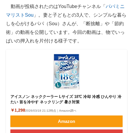
動画が投稿されたのはYouTubeチャンネル「
パパミニ
企業向けIT製品の総合サイト
マリストSou
」。妻と子どもとの3人で、シンプルな暮ら
IT製品の技術・比較・事例
しを心がけるパパ（Sou）さんが、「断捨離」や「節約
術」の動画を公開しています。今回の動画は、物でいっ
製造業のIT導入・活用を支援
ぱいの押入れを片付ける様子です。
モノづくり技術者専門サイト
エレクトロニクス専門サイト
電子設計の基本と応用
エネルギーの専門メディア
建設×テクノロジーの最前線
アイスノン ネッククーラー Lサイズ 18℃ 冷却 冷感 ひんやり 冷
たい 首を冷やす ネックリング 暑さ対策
ちょっと気になるネットの話題
￥1,298
2026/03/18 21:12時点｜Amazon調べ
Amazon