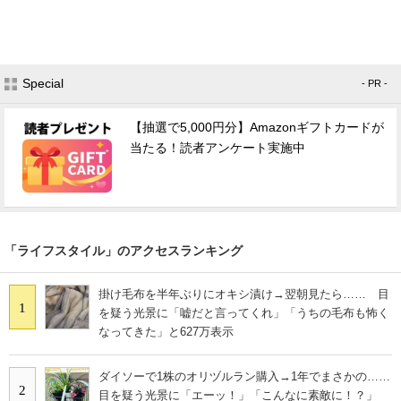
Special
- PR -
【抽選で5,000円分】Amazonギフトカードが
当たる！読者アンケート実施中
「ライフスタイル」のアクセスランキング
掛け毛布を半年ぶりにオキシ漬け→翌朝見たら…… 目
1
を疑う光景に「嘘だと言ってくれ」「うちの毛布も怖く
なってきた」と627万表示
ダイソーで1株のオリヅルラン購入→1年でまさかの……
2
目を疑う光景に「エーッ！」「こんなに素敵に！？」