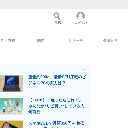
検索
ログイン
教育・育児
動物
リサーチ
会員記事
バイスの未来
好きが集まる 比べて選べる
- PR -
重量約999g、最新CPU搭載のビ
コミュニティ
マーケ×ITの今がよく分かる
ジネスPCの実力は？
【iHerb】「迷ったらこれ！」
・活用を支援
みんなが"リピ買い"している人
気商品
スマホ2GBで月額850円～ 格安