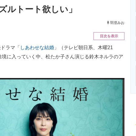
ニクス専門サイト
電子設計の基本と応用
エネルギーの専
ズルトート欲しい」
羽澄みお
目次を表示
ドラマ「
しあわせな結婚
」（テレビ朝日系、木曜21
が佳境に入っていく中、松たか子さん演じる鈴木ネルラのア