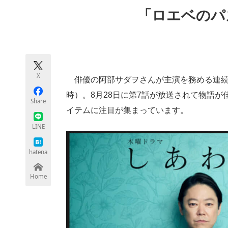
モノづくり技術者専門サイト
エレクトロ
「ロエベのパ
ちょっと気になるネットの話題
X
俳優の阿部サダヲさんが主演を務める連続
時）。8月28日に第7話が放送されて物語
Share
イテムに注目が集まっています。
LINE
hatena
Home