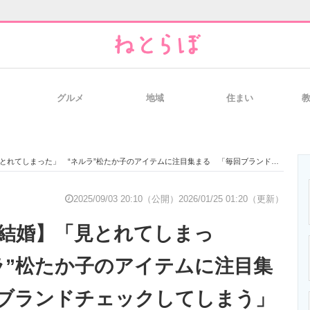
グルメ
地域
住まい
と未来を見通す
スマホと通信の最新トレンド
進化するPCとデ
た」 “ネルラ”松たか子のアイテムに注目集まる 「毎回ブランドチェックしてしまう」「ロエベのパズルトート欲しい」
のいまが分かる
企業ITのトレンドを詳説
経営リーダーの
2025/09/03 20:10（公開）
2026/01/25 01:20（更新）
結婚】「見とれてしまっ
T製品の総合サイト
IT製品の技術・比較・事例
製造業のIT導入
ラ”松たか子のアイテムに注目集
ブランドチェックしてしまう」