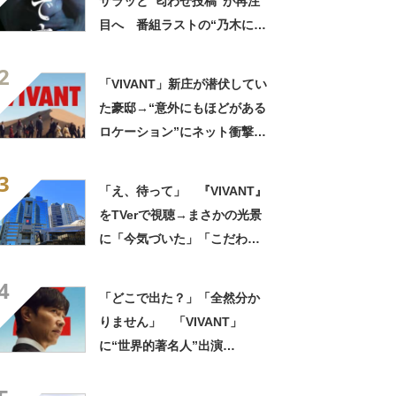
サラッと“匂わせ投稿”が再注
目へ 番組ラストの“乃木にら
む謎の男”巡り…… 「このこ
2
と？」「ただものではない
「VIVANT」新庄が潜伏してい
な？」
た豪邸→“意外にもほどがある
ロケーション”にネット衝撃
「タイじゃなかったんだ」
3
「まさかすぎる」
「え、待って」 『VIVANT』
をTVerで視聴→まさかの光景
に「今気づいた」「こだわり
がすげえ」「知らなかったの
4
私だけ？」
「どこで出た？」「全然分か
りません」 「VIVANT」
に“世界的著名人”出演
も…… まさかの姿にリアタ
イ後衝撃 番組サイド「分か