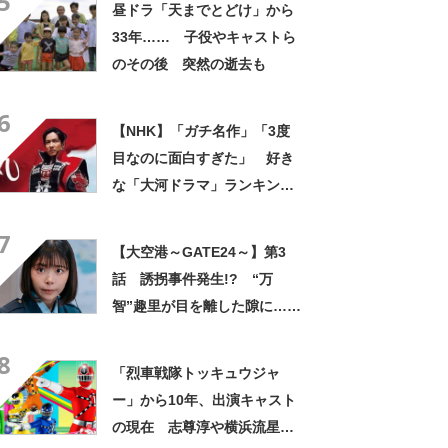
5
昼ドラ「天までとどけ」から
らないのも覚悟の上」
33年…… 子役やキャストら
のその後 突然の逝去も
6
【NHK】「ガチ名作」「3度
目なのに面白すぎた」 好き
な「大河ドラマ」ランキン
グ！ 1位は「真田丸」
7
【2026年3月31日時点】
【大空港～GATE24～】第3
話 誘拐事件発生!? “万
智”趣里が目を離した隙に……
8
「烈車戦隊トッキュウジャ
ー」から10年、出演キャスト
の現在 志尊淳や横浜流星ら