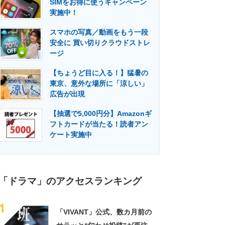
SIMをお得に使うキャンペーン
門メディア
建設×テクノロジーの最前線
実施中！
スマホの写真／動画をもう一段
安全に 買い切りクラウドストレ
ージ
【ちょうど目に入る！】猛暑の
東京、意外な場所に「涼しい」
広告が出現
【抽選で5,000円分】Amazonギ
フトカードが当たる！読者アン
ケート実施中
「ドラマ」のアクセスランキング
1
「VIVANT」公式、数カ月前の