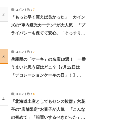
コメント数：
7
2
「もっと早く買えば良かった」 カイン
ズの“車内遮光カーテン”が大人気 「プ
ライバシーも保てて安心」「ぐっすり眠
れました」（2/2） | ライフ ねとらぼリ
サーチ：2ページ目
コメント数：
7
3
兵庫県の「ケーキ」の名店10選！ 一番
うまいと思う店はどこ？【7月12日は
「デコレーションケーキの日」！】
（2/4） | 兵庫県 ねとらぼリサーチ：2ペ
ージ目
コメント数：
5
4
「北海道土産としてもセンス抜群」六花
亭の“店舗限定”お菓子が人気 「こんな
の初めて」「箱買いするべきだった」
（1/2） | 北海道 ねとらぼリサーチ