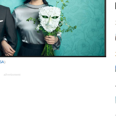
SA
）
advertisement