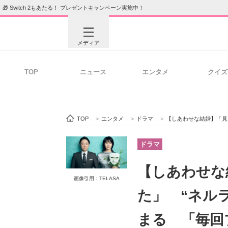
🎁 Switch 2もあたる！ プレゼントキャンペーン実施中！
メディア
TOP
ニュース
エンタメ
クイズ
注目記事を集めた総合ページ
ITの今
TOP
>
エンタメ
>
ドラマ
>
【しあわせな結婚】「見とれてしまっ
ビジネスと働き方のヒント
AI活用
ドラマ
【しあわせな
画像引用：TELASA
ITエンジニア向け専門サイト
企業向けI
た」 “ネル
まる 「毎回