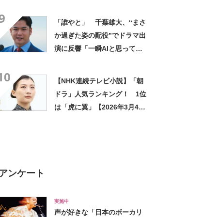
の若手時代 会社員になった
9
俳優も
「誰やと」 千葉雄大、“まさ
か過ぎた姿の配役”でドラマ出
演に反響「一瞬AIと思ってし
まった」「貫禄ありすぎ」
10
「随分ガタイが」
【NHK連続テレビ小説】「朝
ドラ」人気ランキング！ 1位
は「虎に翼」【2026年3月4日
時点】
アンケート
実施中
声が好きな「日本のボーカリ