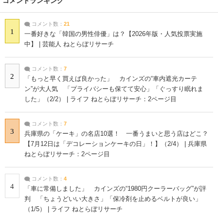
コメントランキング
コメント数：
21
1
一番好きな「韓国の男性俳優」は？【2026年版・人気投票実施
中】 | 芸能人 ねとらぼリサーチ
コメント数：
7
2
「もっと早く買えば良かった」 カインズの“車内遮光カーテ
ン”が大人気 「プライバシーも保てて安心」「ぐっすり眠れま
した」（2/2） | ライフ ねとらぼリサーチ：2ページ目
コメント数：
7
3
兵庫県の「ケーキ」の名店10選！ 一番うまいと思う店はどこ？
【7月12日は「デコレーションケーキの日」！】（2/4） | 兵庫県
ねとらぼリサーチ：2ページ目
コメント数：
4
4
「車に常備しました」 カインズの“1980円クーラーバッグ”が評
判 「ちょうどいい大きさ」「保冷剤を止めるベルトが良い」
（1/5） | ライフ ねとらぼリサーチ