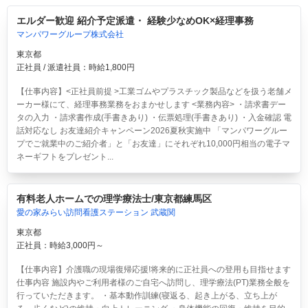
エルダー歓迎 紹介予定派遣・ 経験少なめOK×経理事務
マンパワーグループ株式会社
東京都
正社員 / 派遣社員：時給1,800円
【仕事内容】<正社員前提 >工業ゴムやプラスチック製品などを扱う老舗メ
ーカー様にて、経理事務業務をおまかせします <業務内容> ・請求書デー
タの入力 ・請求書作成(手書きあり) ・伝票処理(手書きあり) ・入金確認 電
話対応なし お友達紹介キャンペーン2026夏秋実施中 「マンパワーグルー
プでご就業中のご紹介者」と「お友達」にそれぞれ10,000円相当の電子マ
ネーギフトをプレゼント...
有料老人ホームでの理学療法士/東京都練馬区
愛の家みらい訪問看護ステーション 武蔵関
東京都
正社員：時給3,000円～
【仕事内容】介護職の現場復帰応援!将来的に正社員への登用も目指せます
仕事内容 施設内やご利用者様のご自宅へ訪問し、理学療法(PT)業務全般を
行っていただきます。 ・基本動作訓練(寝返る、起き上がる、立ち上が