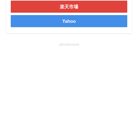
楽天市場
企業向けIT製品の総合サイト
IT製品の技術・比較・事例
Yahoo
製造業のIT導入・活用を支援
advertisement
モノづくり技術者専門サイト
エレクトロニクス専門サイト
電子設計の基本と応用
エネルギーの専門メディア
建設×テクノロジーの最前線
ちょっと気になるネットの話題