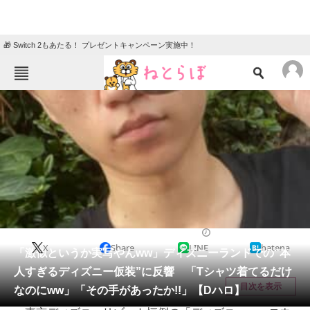
🎁 Switch 2もあたる！ プレゼントキャンペーン実施中！
ねとらぼメニュー
TOP
ニュース
エンタメ
クイズ
グルメ
地域
住まい
教育・育児
動物
リサーチ
ディズニー
2025/10/25 12:08（公開）
X
Share
LINE
hatena
会員記事
「激似というか実写やんww」ディズニーランドでの“本
人すぎるディズニー仮装”に反響 「Tシャツ着てるだけ
メディア
目次を表示
なのにww」「その手があったか!!」【Dハロ】
注目記事を集めた総合ページ