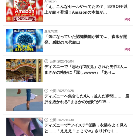
Amazon
「え、こんなセールやってたの？」80％OFF以
上が続々登場！Amazonの本気が...
PR
森永乳業
「気になっていた認知機能が菌で…」森永が開
発。感動の70代続出
PR
公開 2025/10/04
ディズニーで「思わず2度見」された男性2人→
まさかの格好に「潔しwwww」「あり...
公開 2025/09/28
ディズニーへ集合した4人→並んだ瞬間…… 度
肝を抜かれる“まさかの光景”が115...
公開 2025/10/30
ディズニーで“ツイステ”仮装→衣装をよく見る
と……「えええ！まじでw」さりげなく...