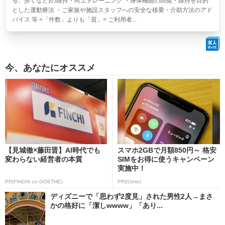
る、歩くなど)の維持・向上トレーニング ・身体機能の回復・維持を目的
とした運動療法 ・ご家族や施設スタッフへの安全な移乗・介助方法のアド
バイス 等 <「件数」よりも「質」> ご利用者...
今、あなたにオススメ
【見城徹×藤田晋】AI時代でも
スマホ2GBで月額850円～ 格安
変わらない経営者の本質
SIMをお得に使うキャンペーン
実施中！
PR(FINCHI on GOETHE)
PR(IIJmio)
ディズニーで「思わず2度見」された男性2人→まさ
かの格好に「潔しwwww」「あり...