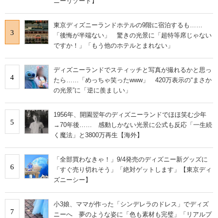
ニーリゾート】
東京ディズニーランドホテルの9階に宿泊するも……
3
「後悔が半端ない」 驚きの光景に「超特等席じゃない
ですか！」「もう他のホテルとまれない」
ディズニーランドでスティッチと写真が撮れるかと思っ
4
たら……「めっちゃ笑ったwww」 420万表示の“まさか
の光景”に「逆に羨ましい」
1956年、開園翌年のディズニーランドでほほ笑む少年
5
→70年後…… 感動しかない光景に公式も反応「一生続
く魔法」と3800万再生【海外】
「全部買わなきゃ！」9/4発売のディズニー新グッズに
6
「すぐ売り切れそう」「絶対ゲットします」【東京ディ
ズニーシー】
小3娘、ママが作った「シンデレラのドレス」でディズ
7
ニーへ 夢のような姿に「色も素材も完璧」「リアルプ