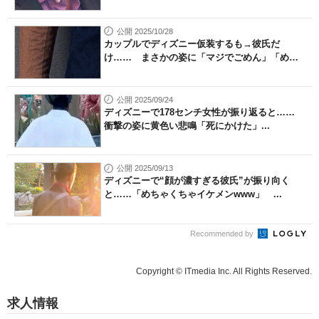
公開 2025/10/28
カップルでディズニー仮装するも→彼氏だ
け…… まさかの姿に「マジでごめん」「め
っ...
公開 2025/09/24
ディズニーで178センチ女性が振り返ると……
衝撃の姿に黄色い悲鳴「死にかけた」...
公開 2025/09/13
ディズニーで“顔が濃すぎる彼氏”が振り向く
と……「めちゃくちゃイケメンwww」 ...
Recommended by
Copyright © ITmedia Inc. All Rights Reserved.
求人情報