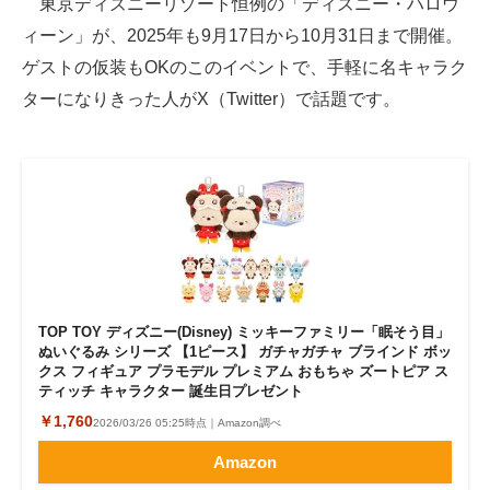
東京ディズニーリゾート恒例の「ディズニー・ハロウ
ィーン」が、2025年も9月17日から10月31日まで開催。
ITの今と未来を見通す
ゲストの仮装もOKのこのイベントで、手軽に名キャラク
スマホと通信の最新トレンド
ターになりきった人がX（Twitter）で話題です。
進化するPCとデバイスの未来
好きが集まる 比べて選べる
ビジネスと働き方のヒント
AI活用のいまが分かる
企業ITのトレンドを詳説
TOP TOY ディズニー(Disney) ミッキーファミリー「眠そう目」
ぬいぐるみ シリーズ 【1ピース】 ガチャガチャ ブラインド ボッ
クス フィギュア プラモデル プレミアム おもちゃ ズートピア ス
経営リーダーのコミュニティ
ティッチ キャラクター 誕生日プレゼント
￥1,760
マーケ×ITの今がよく分かる
2026/03/26 05:25時点｜Amazon調べ
Amazon
ITエンジニア向け専門サイト