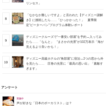
リンセス」
「なかなか難しいですよ」と言われた【ディズニー謎解
8
き】に挑戦したら……「ひっかかった！」 夏季限
定“ピーターパン”プログラム体験レポート
ディズニークルーズで“一番安い部屋”を予約→入ってみ
9
たら……「なんと」 “まさかの光景”が102万表示「海が
見えるより良いかも！」
ディズニー高級ホテルの“角部屋”に宿泊→2つの窓から外
10
を見たら…… 圧巻の光景に「最高の思い出」「素敵す
ぎます」
アンケート
実施中
声が好きな「日本のボーカリスト」は？