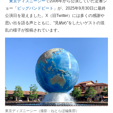
東京ディズニーシー
で2006年から公演していた定番シ
ョー「
ビッグバンドビート
」が、2025年9月30日に最終
ITの今と未来を見通す
公演日を迎えました。X（旧Twitter）には多くの感謝や
スマホと通信の最新トレンド
思い出を語る声とともに、“見納め”をしたいゲストの混
乱の様子が投稿されています。
進化するPCとデバイスの未来
好きが集まる 比べて選べる
ビジネスと働き方のヒント
AI活用のいまが分かる
企業ITのトレンドを詳説
経営リーダーのコミュニティ
マーケ×ITの今がよく分かる
ITエンジニア向け専門サイト
東京ディズニーシー（撮影：ねとらぼ編集部）