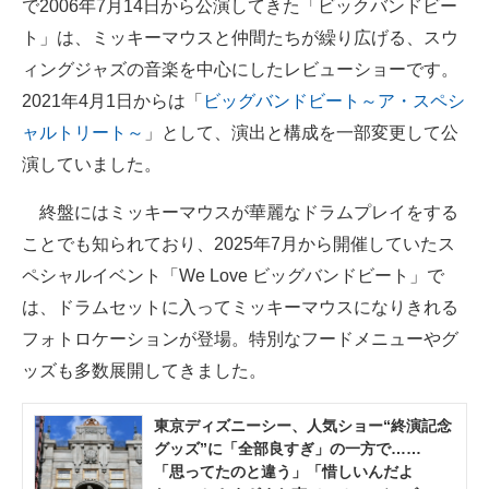
で2006年7月14日から公演してきた「ビックバンドビー
ト」は、ミッキーマウスと仲間たちが繰り広げる、スウ
ィングジャズの音楽を中心にしたレビューショーです。
2021年4月1日からは「
ビッグバンドビート～ア・スペシ
ャルトリート～
」として、演出と構成を一部変更して公
演していました。
終盤にはミッキーマウスが華麗なドラムプレイをする
ことでも知られており、2025年7月から開催していたス
ペシャルイベント「We Love ビッグバンドビート」で
は、ドラムセットに入ってミッキーマウスになりきれる
フォトロケーションが登場。特別なフードメニューやグ
ッズも多数展開してきました。
東京ディズニーシー、人気ショー“終演記念
グッズ”に「全部良すぎ」の一方で……
「思ってたのと違う」「惜しいんだよ