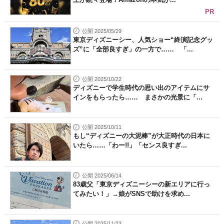
PR
公開 2025/05/29
東京ディズニーシー、人気ショー“終演記念グッ
ズ”に「全部良すぎ」の一方で…… 「...
公開 2025/10/22
ディズニーで学生時代の思い出のアイテムにサ
インをもらったら…… まさかの光景に「...
公開 2025/10/11
もし“ディズニーの大泥棒”が大正時代の日本に
いたら……「わー!!」「センス良すぎ...
公開 2025/06/14
83歳父「東京ディズニーシーの新エリアに行っ
てみたい！」→娘がSNSで助けを求め...
公開 2025/11/23