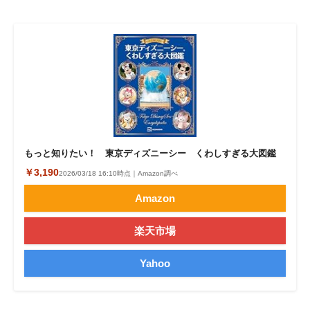
企業向けIT製品の総合サイト
IT製品の技術・比較・事例
製造業のIT導入・活用を支援
モノづくり技術者専門サイト
エレクトロニクス専門サイト
もっと知りたい！ 東京ディズニーシー くわしすぎる大図鑑
電子設計の基本と応用
￥3,190
2026/03/18 16:10時点｜Amazon調べ
エネルギーの専門メディア
Amazon
建設×テクノロジーの最前線
楽天市場
ちょっと気になるネットの話題
Yahoo