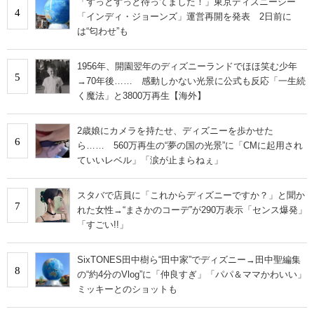
「ずっとずっと待ってました！」東京ディズニーシー
4
「インディ・ジョーンズ」運営再開を発表 2日前に
は“匂わせ”も
1956年、開園翌年のディズニーランドでほほ笑む少年
5
→70年後…… 感動しかない光景に公式も反応「一生続
く魔法」と3800万再生【海外】
2歳娘にカメラを持たせ、ディズニーを歩かせた
6
ら…… 560万再生の“夢の国の光景”に「CMに起用され
ていいレベル」「涙が止まらねぇ」
スタバで店員に「これからディズニーですか？」と聞か
7
れた女性→“まさかのコーデ”が290万表示「センス爆発」
「すごい!!」
SixTONES田中樹ら“田中家”でディズニー→田中聖編集
8
の“約4分のVlog”に「仲良すぎ」「パパ＆ママかわいい」
ミッキーとのショットも