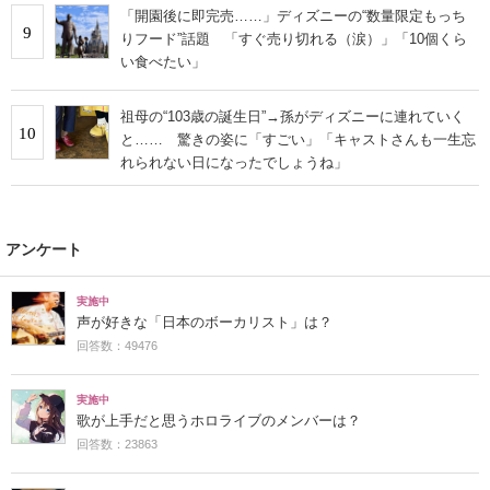
「開園後に即完売……」ディズニーの“数量限定もっち
9
りフード”話題 「すぐ売り切れる（涙）」「10個くら
い食べたい」
祖母の“103歳の誕生日”→孫がディズニーに連れていく
10
と…… 驚きの姿に「すごい」「キャストさんも一生忘
れられない日になったでしょうね」
アンケート
実施中
声が好きな「日本のボーカリスト」は？
回答数：49476
実施中
歌が上手だと思うホロライブのメンバーは？
回答数：23863