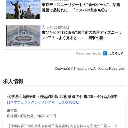
東京ディズニーリゾートの“新作ゲーム”、話題
沸騰で品切れに 「コスパの良さも◎」...
公開 2025/06/19
古びたビデオに映る“30年前の東京ディズニーラ
ンド”？→よく見ると…… 衝撃の種...
Recommended by
Copyright © ITmedia Inc. All Rights Reserved.
求人情報
化学系工場/検査・検品/製造/工場/派遣の仕事/20～40代活躍中
日本マニュファクチャリングサービス株式会社
東京都
正社員 / 派遣社員：時給1,400円
【仕事内容】福利厚生や各種手当充実!収入もお休みも安定の工場ワーク