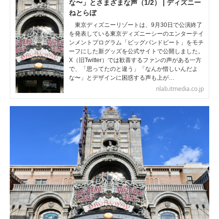
な〜」とさまざまな声（1/2） | ディズニー
ねとらぼ
東京ディズニーリゾートは、9月30日で公演終了
を発表している東京ディズニーシーのエンターテイ
ンメントプログラム「ビッグバンドビート」をモチ
ーフにした新グッズを公式サイトで公開しました。
X（旧Twitter）では歓喜するファンの声がある一方
で、「思ってたのと違う」「なんか惜しいんだよ
な〜」とデザインに困惑する声も上が…
nlab.itmedia.co.jp