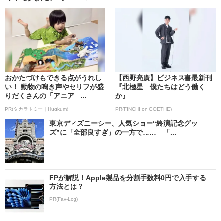
おかたづけもできる点がうれし
【西野亮廣】ビジネス書最新刊
い！ 動物の鳴き声やセリフが盛
『北極星 僕たちはどう働く
りだくさんの「アニア ...
か』
PR(タカラトミー｜Hugkum)
PR(FINCHI on GOETHE)
東京ディズニーシー、人気ショー“終演記念グッ
ズ”に「全部良すぎ」の一方で…… 「...
FPが解説！Apple製品を分割手数料0円で入手する
方法とは？
PR(Fav-Log)