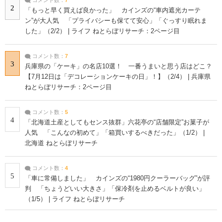
コメント数：
7
2
「もっと早く買えば良かった」 カインズの“車内遮光カーテ
ン”が大人気 「プライバシーも保てて安心」「ぐっすり眠れま
した」（2/2） | ライフ ねとらぼリサーチ：2ページ目
コメント数：
7
3
兵庫県の「ケーキ」の名店10選！ 一番うまいと思う店はどこ？
【7月12日は「デコレーションケーキの日」！】（2/4） | 兵庫県
ねとらぼリサーチ：2ページ目
コメント数：
5
4
「北海道土産としてもセンス抜群」六花亭の“店舗限定”お菓子が
人気 「こんなの初めて」「箱買いするべきだった」（1/2） |
北海道 ねとらぼリサーチ
コメント数：
4
5
「車に常備しました」 カインズの“1980円クーラーバッグ”が評
判 「ちょうどいい大きさ」「保冷剤を止めるベルトが良い」
（1/5） | ライフ ねとらぼリサーチ