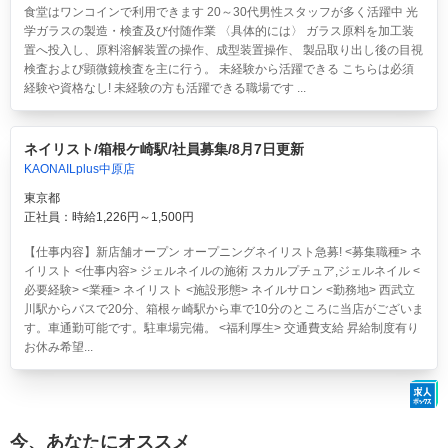
食堂はワンコインで利用できます 20～30代男性スタッフが多く活躍中 光
学ガラスの製造・検査及び付随作業 〈具体的には〉 ガラス原料を加工装
置へ投入し、原料溶解装置の操作、成型装置操作、 製品取り出し後の目視
検査および顕微鏡検査を主に行う。 未経験から活躍できる こちらは必須
経験や資格なし! 未経験の方も活躍できる職場です ...
ネイリスト/箱根ケ崎駅/社員募集/8月7日更新
KAONAILplus中原店
東京都
正社員：時給1,226円～1,500円
【仕事内容】新店舗オープン オープニングネイリスト急募! <募集職種> ネ
イリスト <仕事内容> ジェルネイルの施術 スカルプチュア,ジェルネイル <
必要経験> <業種> ネイリスト <施設形態> ネイルサロン <勤務地> 西武立
川駅からバスで20分、箱根ヶ崎駅から車で10分のところに当店がございま
す。車通勤可能です。駐車場完備。 <福利厚生> 交通費支給 昇給制度有り
お休み希望...
今、あなたにオススメ