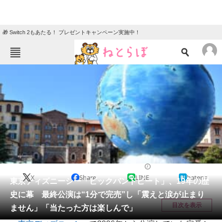
🎁 Switch 2もあたる！ プレゼントキャンペーン実施中！
ねとらぼメニュー
TOP
ニュース
エンタメ
クイズ
グルメ
地域
住まい
教育・育児
動物
リサーチ
ディズニー
2025/09/30 11:55（公開）
X
Share
LINE
hatena
会員記事
東京ディズニーシー「ビックバンドビート」、19年の歴
史に幕 最終公演は“1分で完売”し「震えと涙が止まり
メディア
目次を表示
ません」「当たった方は楽しんで」
注目記事を集めた総合ページ