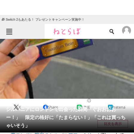
🎁 Switch 2もあたる！ プレゼントキャンペーン実施中！
ねとらぼメニュー
TOP
ニュース
エンタメ
クイズ
グルメ
地域
住まい
教育・育児
動物
リサーチ
ホビー
2025/10/23 10:45（公開）
X
Share
LINE
hatena
会員記事
シルバニアにロンドンで出会った瞬間「ぐおおおお
ー！」 限定の格好に「たまらない！」「これは買っち
メディア
目次を表示
ゃいそう」
注目記事を集めた総合ページ