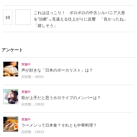
これはほっこり！ ボロボロの中古シルバニア人形
10
を“治療”→見違える仕上がりに反響 「良かったね」
「嬉しそう」
アンケート
実施中
声が好きな「日本のボーカリスト」は？
回答数：49351
実施中
歌が上手だと思うホロライブのメンバーは？
回答数：23830
実施中
ラーメンって日本食？それとも中華料理？
回答数：19623