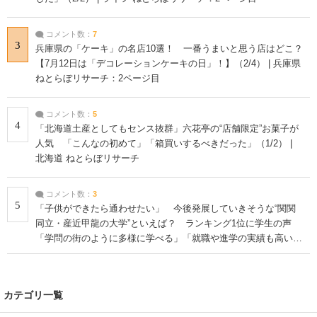
コメント数：
7
3
兵庫県の「ケーキ」の名店10選！ 一番うまいと思う店はどこ？
【7月12日は「デコレーションケーキの日」！】（2/4） | 兵庫県
ねとらぼリサーチ：2ページ目
コメント数：
5
4
「北海道土産としてもセンス抜群」六花亭の“店舗限定”お菓子が
人気 「こんなの初めて」「箱買いするべきだった」（1/2） |
北海道 ねとらぼリサーチ
コメント数：
3
5
「子供ができたら通わせたい」 今後発展していきそうな“関関
同立・産近甲龍の大学”といえば？ ランキング1位に学生の声
「学問の街のように多様に学べる」「就職や進学の実績も高い」
| 大学 ねとらぼリサーチ
カテゴリ一覧