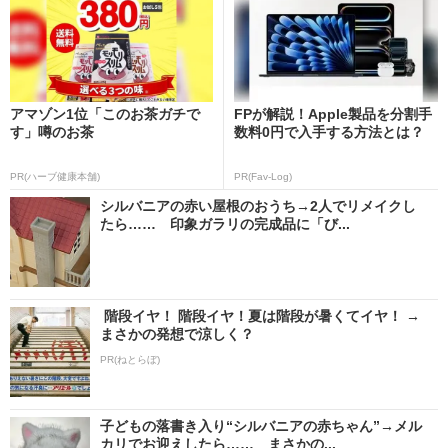
アマゾン1位「このお茶ガチで
FPが解説！Apple製品を分割手
す」噂のお茶
数料0円で入手する方法とは？
PR(ハーブ健康本舗)
PR(Fav-Log)
シルバニアの赤い屋根のおうち→2人でリメイクし
たら…… 印象ガラリの完成品に「び...
階段イヤ！ 階段イヤ！夏は階段が暑くてイヤ！ →
まさかの発想で涼しく？
PR(ねとらぼ)
子どもの落書き入り“シルバニアの赤ちゃん”→メル
カリでお迎えしたら…… まさかの...