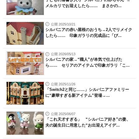
メルカリでお迎えしたら…… まさかの...
公開 2025/10/21
シルバニアの赤い屋根のおうち→2人でリメイク
したら…… 印象ガラリの完成品に「び...
公開 2026/05/13
シルバニアの家→“職人”が本気で仕上げた
ら…… セリアのアイテムで印象ガラリ「こ...
公開 2025/11/26
「Switch2と同じ……」シルバニアファミリー
に“豪華すぎる新アイテム”登場→...
公開 2025/06/07
「これ天才すぎる」 “シルバニア好き”の妻、
夫の誕生日に用意した“お出迎えアイデ...