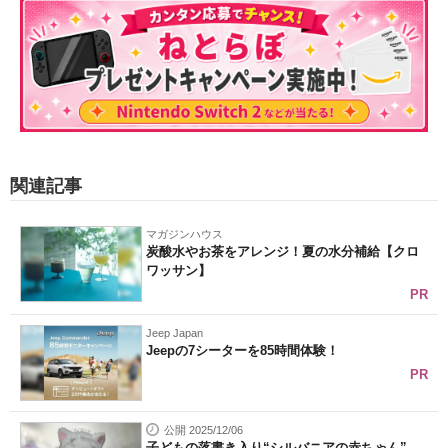
関連記事
マガジンハウス
炭酸水やお茶をアレンジ！夏の水分補給【クロ
ワッサン】
PR
Jeep Japan
Jeepの7シーターを85時間体験！
PR
公開 2025/12/06
子どもの落書き入り“シルバニアの赤ちゃん”→