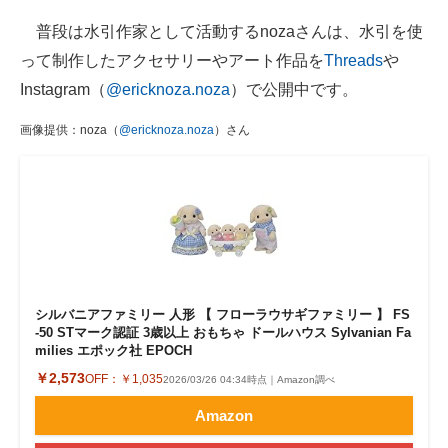
普段は水引作家として活動するnozaさんは、水引を使
って制作したアクセサリーやアート作品を
Threads
や
Instagram（
@ericknoza.noza
）で公開中です。
画像提供：noza（
@ericknoza.noza
）さん
シルバニアファミリー 人形 【 フローラウサギファミリー 】 FS
-50 STマーク認証 3歳以上 おもちゃ ドールハウス Sylvanian Fa
milies エポック社 EPOCH
￥2,573
OFF：
￥1,035
2026/03/26 04:34時点｜Amazon調べ
Amazon