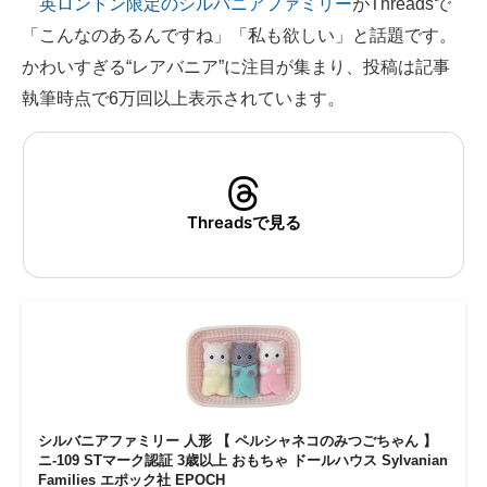
英ロンドン限定のシルバニアファミリー
がThreadsで
「こんなのあるんですね」「私も欲しい」と話題です。
ITの今と未来を見通す
かわいすぎる“レアバニア”に注目が集まり、投稿は記事
スマホと通信の最新トレンド
執筆時点で6万回以上表示されています。
進化するPCとデバイスの未来
好きが集まる 比べて選べる
Threadsで見る
ビジネスと働き方のヒント
AI活用のいまが分かる
企業ITのトレンドを詳説
経営リーダーのコミュニティ
マーケ×ITの今がよく分かる
シルバニアファミリー 人形 【 ペルシャネコのみつごちゃん 】
ニ-109 STマーク認証 3歳以上 おもちゃ ドールハウス Sylvanian
ITエンジニア向け専門サイト
Families エポック社 EPOCH