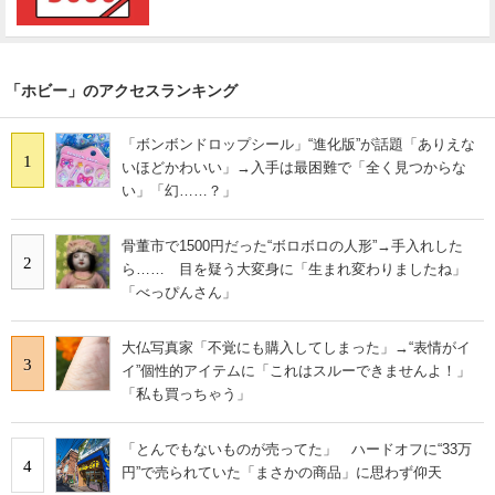
「ホビー」のアクセスランキング
「ボンボンドロップシール」“進化版”が話題「ありえな
1
いほどかわいい」→入手は最困難で「全く見つからな
い」「幻……？」
骨董市で1500円だった“ボロボロの人形”→手入れした
2
ら…… 目を疑う大変身に「生まれ変わりましたね」
「べっぴんさん」
大仏写真家「不覚にも購入してしまった」→“表情がイ
3
イ”個性的アイテムに「これはスルーできませんよ！」
「私も買っちゃう」
「とんでもないものが売ってた」 ハードオフに“33万
4
円”で売られていた「まさかの商品」に思わず仰天