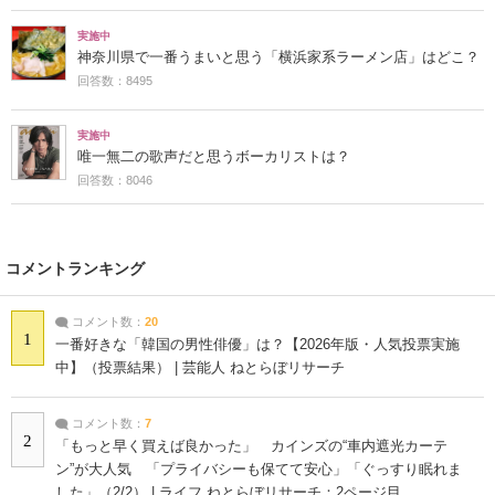
実施中
神奈川県で一番うまいと思う「横浜家系ラーメン店」はどこ？
回答数：8495
実施中
唯一無二の歌声だと思うボーカリストは？
回答数：8046
コメントランキング
コメント数：
20
1
一番好きな「韓国の男性俳優」は？【2026年版・人気投票実施
中】（投票結果） | 芸能人 ねとらぼリサーチ
コメント数：
7
2
「もっと早く買えば良かった」 カインズの“車内遮光カーテ
ン”が大人気 「プライバシーも保てて安心」「ぐっすり眠れま
した」（2/2） | ライフ ねとらぼリサーチ：2ページ目