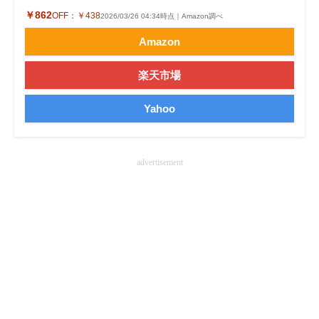
￥862
OFF：
￥438
企業向けIT製品の総合サイト
2026/03/26 04:34時点｜Amazon調べ
Amazon
IT製品の技術・比較・事例
楽天市場
製造業のIT導入・活用を支援
Yahoo
モノづくり技術者専門サイト
エレクトロニクス専門サイト
advertisement
電子設計の基本と応用
エネルギーの専門メディア
建設×テクノロジーの最前線
ちょっと気になるネットの話題