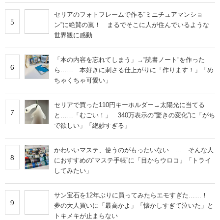
セリアのフォトフレームで作る“ミニチュアマンショ
5
ン”に絶賛の嵐！ まるでそこに人が住んでいるような
世界観に感動
「本の内容を忘れてしまう」→“読書ノート”を作った
6
ら…… 本好きに刺さる仕上がりに「作ります！」「め
ちゃくちゃ可愛い」
セリアで買った110円キーホルダー→太陽光に当てる
7
と……「むごい！」 340万表示の“驚きの変化”に「がち
で欲しい」「絶妙すぎる」
かわいいマステ、使うのがもったいない…… そんな人
8
におすすめの“マステ手帳”に「目からウロコ」「トライ
してみたい」
サン宝石を12年ぶりに買ってみたらエモすぎた……！
9
夢の大人買いに「最高かよ」「懐かしすぎて泣いた」と
トキメキが止まらない