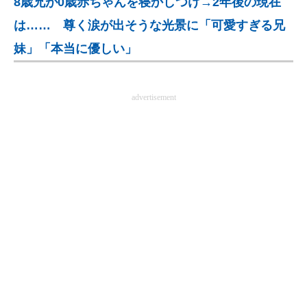
8歳兄が0歳赤ちゃんを寝かしつけ→2年後の現在
企業向けIT製品の総合サイト
は…… 尊く涙が出そうな光景に「可愛すぎる兄
IT製品の技術・比較・事例
妹」「本当に優しい」
製造業のIT導入・活用を支援
advertisement
モノづくり技術者専門サイト
エレクトロニクス専門サイト
電子設計の基本と応用
エネルギーの専門メディア
建設×テクノロジーの最前線
ちょっと気になるネットの話題