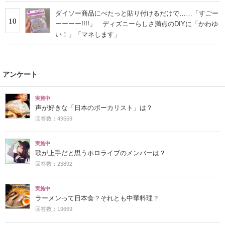
ダイソー商品にぺたっと貼り付けるだけで……「すごー
10
ーーーー!!!!」 ディズニーらしさ満点のDIYに「かわゆ
い！」「マネします」
アンケート
実施中
声が好きな「日本のボーカリスト」は？
回答数：49559
実施中
歌が上手だと思うホロライブのメンバーは？
回答数：23892
実施中
ラーメンって日本食？それとも中華料理？
回答数：19669