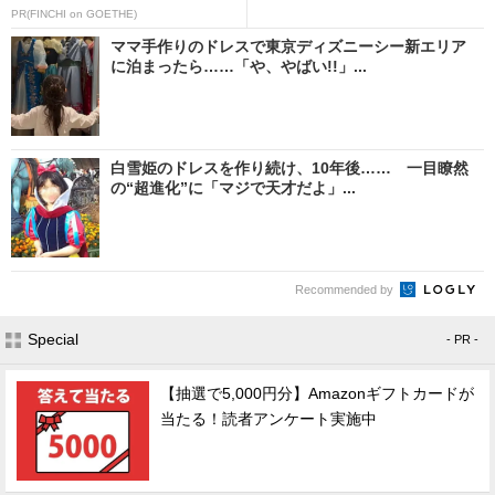
PR(FINCHI on GOETHE)
ママ手作りのドレスで東京ディズニーシー新エリア
に泊まったら……「や、やばい!!」...
白雪姫のドレスを作り続け、10年後…… 一目瞭然
の“超進化”に「マジで天才だよ」...
Recommended by
Special
- PR -
【抽選で5,000円分】Amazonギフトカードが
当たる！読者アンケート実施中