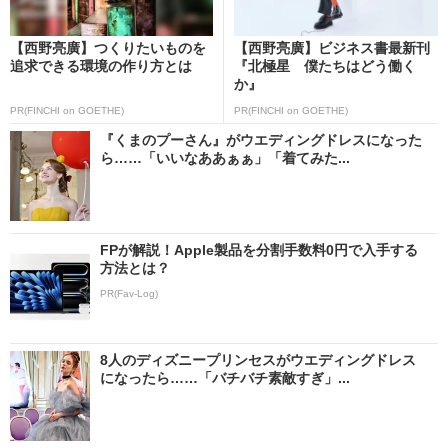
【西野亮廣】つくりたいものを
【西野亮廣】ビジネス書最新刊
追求できる環境の作り方とは
『北極星 僕たちはどう働く
か』
PR(FINCHI on GOETHE)
PR(FINCHI on GOETHE)
『くまのプーさん』がウエディングドレスになった
ら……「いいなああぁぁ」「着てみた...
FPが解説！Apple製品を分割手数料0円で入手する
方法とは？
PR(Fav-Log)
8人のディズニープリンセスがウエディングドレス
になったら……「バチバチ素敵すぎ」...