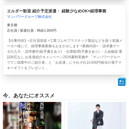
エルダー歓迎 紹介予定派遣・ 経験少なめOK×経理事務
マンパワーグループ株式会社
東京都
正社員 / 派遣社員：時給1,800円
【仕事内容】<正社員前提 >工業ゴムやプラスチック製品などを扱う老舗メ
ーカー様にて、経理事務業務をおまかせします <業務内容> ・請求書デー
タの入力 ・請求書作成(手書きあり) ・伝票処理(手書きあり) ・入金確認 電
話対応なし お友達紹介キャンペーン2026夏秋実施中 「マンパワーグルー
プでご就業中のご紹介者」と「お友達」にそれぞれ10,000円相当の電子マ
ネーギフトをプレゼント...
今、あなたにオススメ