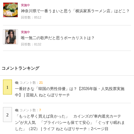
実施中
神奈川県で一番うまいと思う「横浜家系ラーメン店」はどこ？
回答数：8512
実施中
唯一無二の歌声だと思うボーカリストは？
回答数：8132
コメントランキング
コメント数：
21
1
一番好きな「韓国の男性俳優」は？【2026年版・人気投票実施
中】 | 芸能人 ねとらぼリサーチ
コメント数：
7
2
「もっと早く買えば良かった」 カインズの“車内遮光カーテ
ン”が大人気 「プライバシーも保てて安心」「ぐっすり眠れま
した」（2/2） | ライフ ねとらぼリサーチ：2ページ目