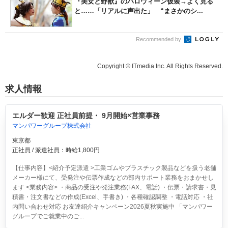
『美女と野獣』のハロウィーン仮装→よく見る
と……「リアルに声出た」 “まさかのシ...
Recommended by
Copyright © ITmedia Inc. All Rights Reserved.
求人情報
エルダー歓迎 正社員前提・ 9月開始×営業事務
マンパワーグループ株式会社
東京都
正社員 / 派遣社員：時給1,800円
【仕事内容】<紹介予定派遣 >工業ゴムやプラスチック製品などを扱う老舗
メーカー様にて、受発注や伝票作成などの部内サポート業務をおまかせし
ます <業務内容> ・商品の受注や発注業務(FAX、電話) ・伝票・請求書・見
積書・注文書などの作成(Excel、手書き) ・各種確認調整 ・電話対応 ・社
内問い合わせ対応 お友達紹介キャンペーン2026夏秋実施中 「マンパワー
グループでご就業中のご...