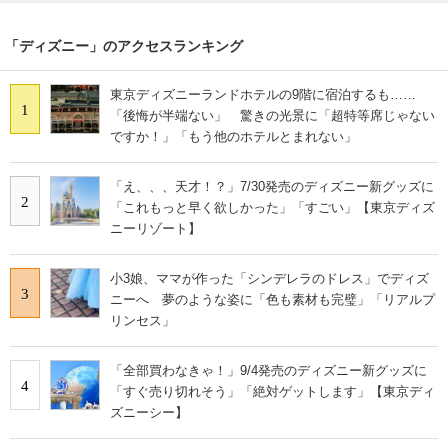
「ディズニー」のアクセスランキング
東京ディズニーランドホテルの9階に宿泊するも……
1
「後悔が半端ない」 驚きの光景に「超特等席じゃない
ですか！」「もう他のホテルとまれない」
「え、、、天才！？」7/30発売のディズニー新グッズに
2
「これもっと早く欲しかった」「すごい」【東京ディズ
ニーリゾート】
小3娘、ママが作った「シンデレラのドレス」でディズ
3
ニーへ 夢のような姿に「色も素材も完璧」「リアルプ
リンセス」
「全部買わなきゃ！」9/4発売のディズニー新グッズに
4
「すぐ売り切れそう」「絶対ゲットします」【東京ディ
ズニーシー】