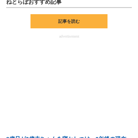
ねとらぼおすすめ記事
ITの今と未来を見通す
記事を読む
スマホと通信の最新トレンド
advertisement
進化するPCとデバイスの未来
好きが集まる 比べて選べる
ビジネスと働き方のヒント
AI活用のいまが分かる
企業ITのトレンドを詳説
経営リーダーのコミュニティ
マーケ×ITの今がよく分かる
ITエンジニア向け専門サイト