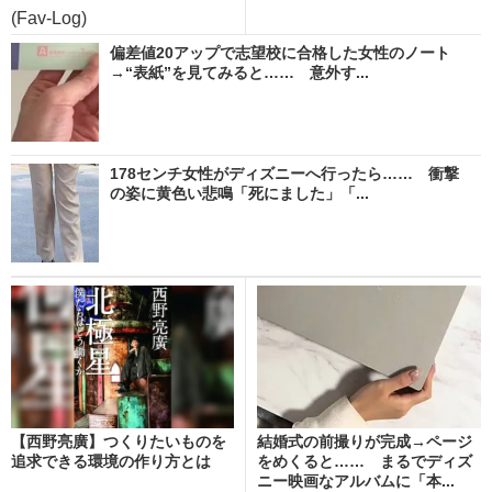
(Fav-Log)
偏差値20アップで志望校に合格した女性のノート
→“表紙”を見てみると…… 意外す...
178センチ女性がディズニーへ行ったら…… 衝撃
の姿に黄色い悲鳴「死にました」「...
【西野亮廣】つくりたいものを
結婚式の前撮りが完成→ページ
追求できる環境の作り方とは
をめくると…… まるでディズ
ニー映画なアルバムに「本...