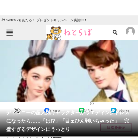
🎁 Switch 2もあたる！ プレゼントキャンペーン実施中！
ねとらぼメニュー
TOP
ニュース
エンタメ
クイズ
グルメ
地域
住まい
教育・育児
動物
リサーチ
ファッション
2025/10/08 09:30（公開）
X
Share
LINE
hatena
会員記事
ディズニーの超人気キャラクターがウエディングドレス
になったら……「は!?」「目ェひん剥いちゃった」 完
メディア
目次を表示
璧すぎるデザインにうっとり
注目記事を集めた総合ページ