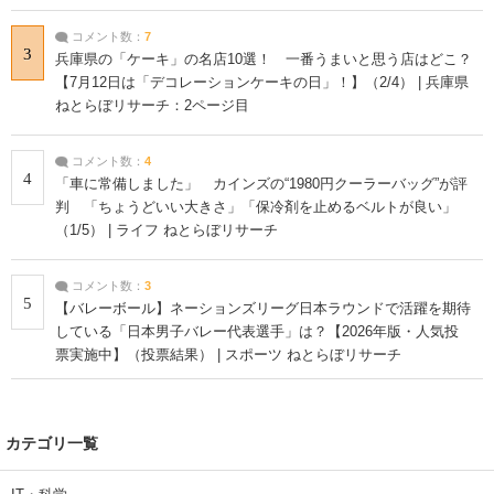
コメント数：
7
3
兵庫県の「ケーキ」の名店10選！ 一番うまいと思う店はどこ？
【7月12日は「デコレーションケーキの日」！】（2/4） | 兵庫県
ねとらぼリサーチ：2ページ目
コメント数：
4
4
「車に常備しました」 カインズの“1980円クーラーバッグ”が評
判 「ちょうどいい大きさ」「保冷剤を止めるベルトが良い」
（1/5） | ライフ ねとらぼリサーチ
コメント数：
3
5
【バレーボール】ネーションズリーグ日本ラウンドで活躍を期待
している「日本男子バレー代表選手」は？【2026年版・人気投
票実施中】（投票結果） | スポーツ ねとらぼリサーチ
カテゴリ一覧