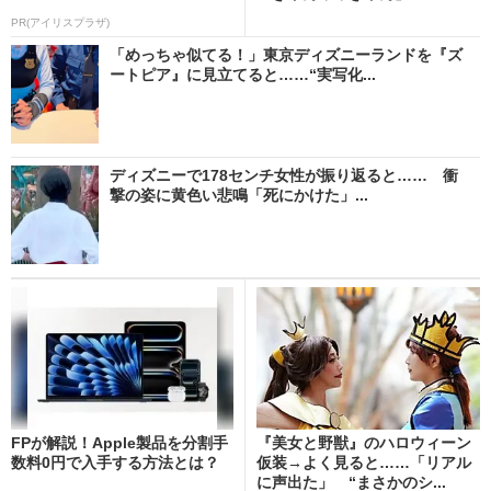
PR(アイリスプラザ)
「めっちゃ似てる！」東京ディズニーランドを『ズ
ートピア』に見立てると……“実写化...
ディズニーで178センチ女性が振り返ると…… 衝
撃の姿に黄色い悲鳴「死にかけた」...
FPが解説！Apple製品を分割手
『美女と野獣』のハロウィーン
数料0円で入手する方法とは？
仮装→よく見ると……「リアル
に声出た」 “まさかのシ...