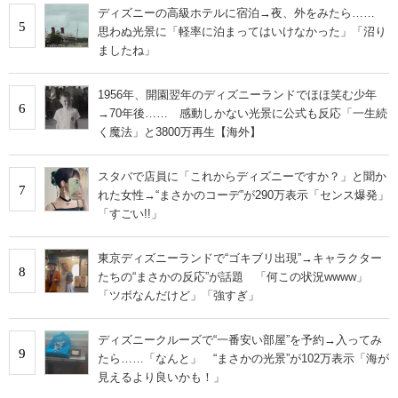
ディズニーの高級ホテルに宿泊→夜、外をみたら……
5
思わぬ光景に「軽率に泊まってはいけなかった」「沼り
ましたね」
1956年、開園翌年のディズニーランドでほほ笑む少年
6
→70年後…… 感動しかない光景に公式も反応「一生続
く魔法」と3800万再生【海外】
スタバで店員に「これからディズニーですか？」と聞か
7
れた女性→“まさかのコーデ”が290万表示「センス爆発」
「すごい!!」
東京ディズニーランドで“ゴキブリ出現”→キャラクター
8
たちの“まさかの反応”が話題 「何この状況wwww」
「ツボなんだけど」「強すぎ」
ディズニークルーズで“一番安い部屋”を予約→入ってみ
9
たら……「なんと」 “まさかの光景”が102万表示「海が
見えるより良いかも！」