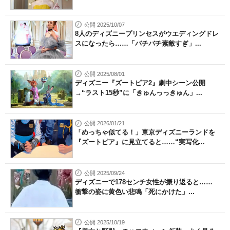
公開 2025/10/07
8人のディズニープリンセスがウエディングドレ
スになったら……「バチバチ素敵すぎ」...
公開 2025/08/01
ディズニー『ズートピア2』劇中シーン公開
→“ラスト15秒”に「きゅんっっきゅん」...
公開 2026/01/21
「めっちゃ似てる！」東京ディズニーランドを
『ズートピア』に見立てると……“実写化...
公開 2025/09/24
ディズニーで178センチ女性が振り返ると……
衝撃の姿に黄色い悲鳴「死にかけた」...
公開 2025/10/19